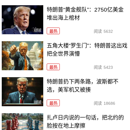
特朗普“黄金舰队”：2750亿美金
堆出海上棺材
最热
阅读
5632
五角大楼“罗生门”：特朗普这出戏
把全世界演懵
最热
阅读
5423
特朗普扔下两条路，波斯都不
选，美军机又被揍
最热
阅读
18686
扎卢日内说的一句话，把北约的
脸按在地上摩擦