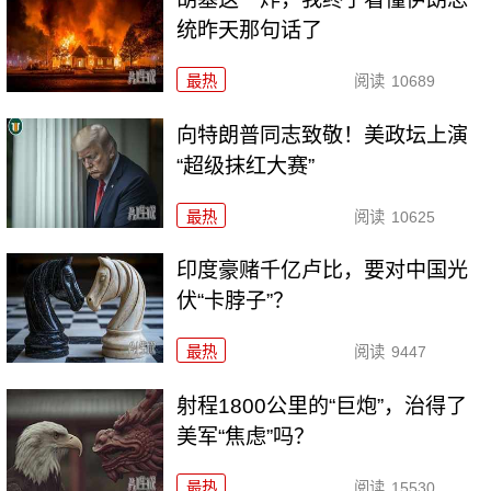
统昨天那句话了
最热
阅读
10689
向特朗普同志致敬！美政坛上演
“超级抹红大赛”
最热
阅读
10625
印度豪赌千亿卢比，要对中国光
伏“卡脖子”？
最热
阅读
9447
射程1800公里的“巨炮”，治得了
美军“焦虑”吗？
最热
阅读
15530