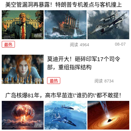
美空管漏洞再暴露！特朗普专机差点与客机撞上
08-07
最热
阅读
4964
莫迪开大！砸碎印军17个司令
部，重组指挥结构
最热
阅读
8734
广岛核爆81年，高市早苗连\"谁扔的\"都不敢提！