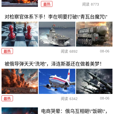
最热
阅读
8773
对检察官体系下手！李在明要打破\"青瓦台魔咒\"
08-06
最热
阅读
6892
被俄导弹天天“洗地”，泽连斯基还在做着美梦！
08-06
最热
阅读
6342
电商哭晕：俄乌互相砸\"饭碗\"，