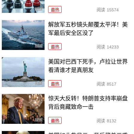
最热
阅读
15574
解放军五秒镜头颠覆太平洋！美
军最后安全区没了
最热
阅读
14233
美国对巴西下死手，卢拉让世界
看清谁才是真朋友
最热
阅读
8517
惊天大反转！特朗普支持率崩盘
背后竟藏致命一击
最热
阅读
8132