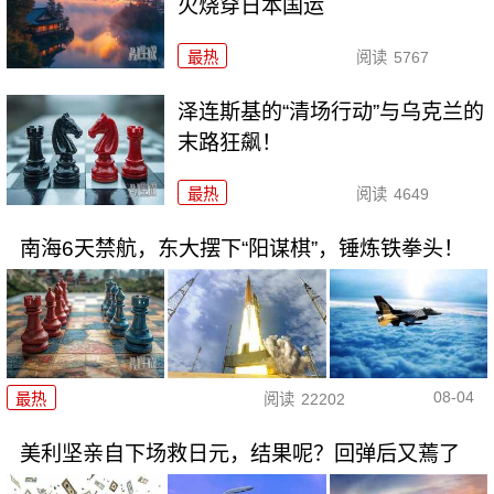
火烧穿日本国运
最热
阅读
5767
泽连斯基的“清场行动”与乌克兰的
末路狂飙！
最热
阅读
4649
南海6天禁航，东大摆下“阳谋棋”，锤炼铁拳头！
08-04
最热
阅读
22202
美利坚亲自下场救日元，结果呢？回弹后又蔫了