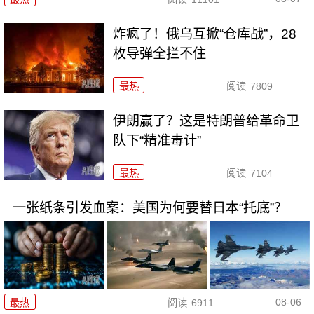
炸疯了！俄乌互掀“仓库战”，28
枚导弹全拦不住
最热
阅读
7809
伊朗赢了？这是特朗普给革命卫
队下“精准毒计”
最热
阅读
7104
一张纸条引发血案：美国为何要替日本“托底”？
08-06
最热
阅读
6911