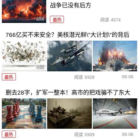
战争已没有后方
最热
阅读
4574
766亿买不来安全？美核潜光鲜\"大计划\"的背后
08-06
最热
阅读
6928
删去28字，扩军一整本！高市的把戏骗不了东大
08-06
最热
阅读
5909