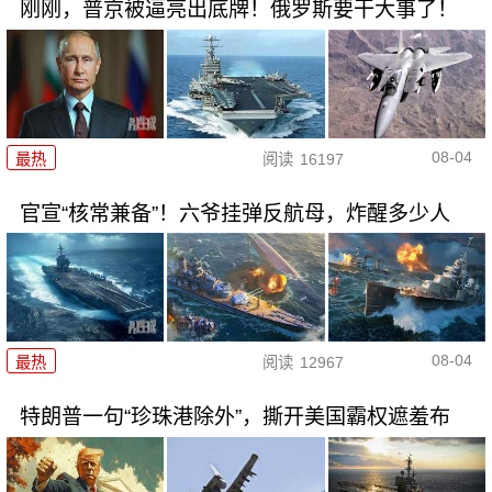
刚刚，普京被逼亮出底牌！俄罗斯要干大事了！
08-04
最热
阅读
16197
官宣“核常兼备”！六爷挂弹反航母，炸醒多少人
08-04
最热
阅读
12967
特朗普一句“珍珠港除外”，撕开美国霸权遮羞布