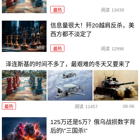
最热
阅读
13439
信息量很大！歼20越肩反杀，美
西方都不淡定了
最热
阅读
12996
泽连斯基的时间不多了，最艰难的冬天又要来了
08-06
最热
阅读
11457
125万还是5万？俄乌战损数字背
后的\"三国杀\"