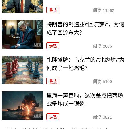
最热
阅读
11362
特朗普的制造业\"回流梦\"，为何
成了回流东大？
最热
阅读
8086
扎胖摊牌：乌克兰的\"北约梦\"为
何成了一地鸡毛？
最热
阅读
5100
里海一声巨响，这次差点把两场
战争炸成一锅粥！
最热
阅读
9821