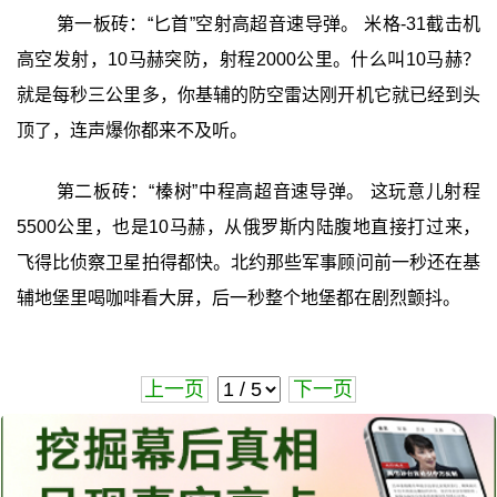
第一板砖：“匕首”空射高超音速导弹。 米格-31截击机
高空发射，10马赫突防，射程2000公里。什么叫10马赫？
就是每秒三公里多，你基辅的防空雷达刚开机它就已经到头
顶了，连声爆你都来不及听。
第二板砖：“榛树”中程高超音速导弹。 这玩意儿射程
5500公里，也是10马赫，从俄罗斯内陆腹地直接打过来，
飞得比侦察卫星拍得都快。北约那些军事顾问前一秒还在基
辅地堡里喝咖啡看大屏，后一秒整个地堡都在剧烈颤抖。
上一页
下一页