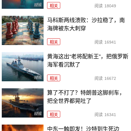
相关
阅读
18049
马科斯两线溃败：沙拉稳了，南
海牌被东大刺穿
相关
阅读
16941
黄海这出“老将配新王”，把俄罗斯
海军看沉默了
相关
阅读
16672
算了不打了？特朗普这脚刹车，
把全世界都晃吐了
相关
阅读
16341
中东一触即发！沙特到生死边