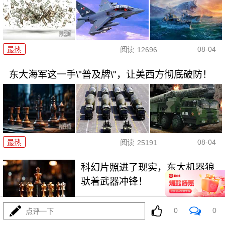
08-04
最热
阅读
12696
东大海军这一手\"普及牌\"，让美西方彻底破防！
08-04
最热
阅读
25191
科幻片照进了现实，东大机器狼
驮着武器冲锋！
最热
阅读
9069
0
0
点评一下