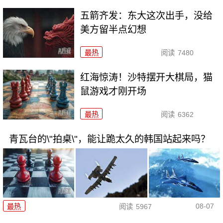
五箭齐发：东大这次出手，没给
美方留半点幻想
最热
阅读
7480
红海惊涛！沙特摆开大棋局，猫
鼠游戏才刚开场
最热
阅读
6362
青瓦台的\"拍桌\"，能让跪太久的韩国站起来吗？
08-07
最热
阅读
5967