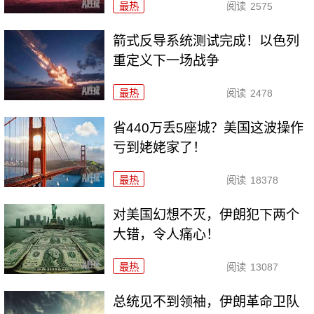
最热
阅读
2575
箭式反导系统测试完成！以色列
重定义下一场战争
最热
阅读
2478
省440万丢5座城？美国这波操作
亏到姥姥家了！
最热
阅读
18378
对美国幻想不灭，伊朗犯下两个
大错，令人痛心！
最热
阅读
13087
总统见不到领袖，伊朗革命卫队