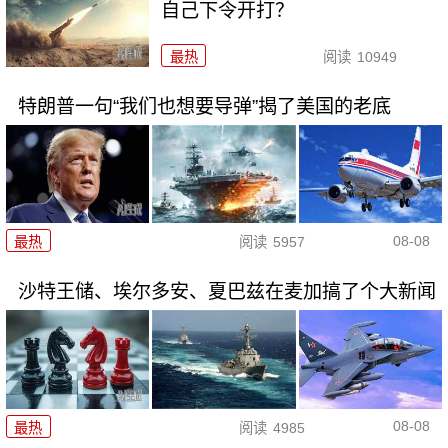
自己下令开打？
最热
阅读
10949
特朗普一句“我们也想要导弹”揭了美国的老底
08-08
最热
阅读
5957
沙特王储、埃尔多安、夏巴兹在麦加搞了个大新闻
08-08
最热
阅读
4985