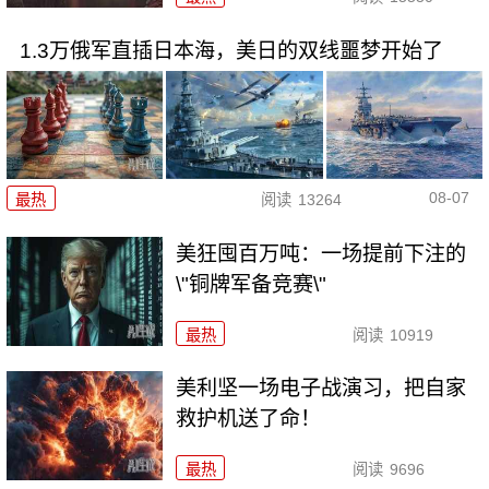
1.3万俄军直插日本海，美日的双线噩梦开始了
08-07
最热
阅读
13264
美狂囤百万吨：一场提前下注的
\"铜牌军备竞赛\"
最热
阅读
10919
美利坚一场电子战演习，把自家
救护机送了命！
最热
阅读
9696