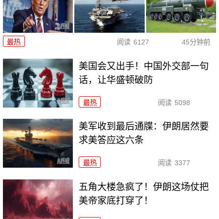
最热
阅读
6127
45分钟前
美国会又出手！中国外交部一句
话，让华盛顿破防
最热
阅读
5098
美军收到最后通牒：伊朗居然要
求美答应这六条
最热
阅读
3377
五角大楼急疯了！伊朗这场仗把
美帝家底打穿了！