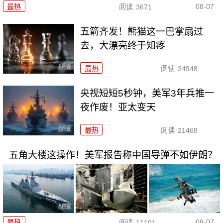
08-07
最热
阅读
3671
五箭齐发！熊猫这一巴掌扇过
去，大漂亮终于知疼
最热
阅读
24948
央视短短5秒钟，美军3年兵推一
夜作废！亚太变天
最热
阅读
21468
五角大楼这操作！美军报告称中国导弹不如伊朗？
08-07
最热
阅读
11101