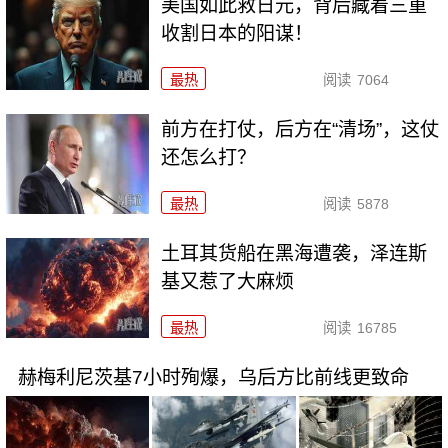
美国如此救日元，背后藏着三重
收割日本的阳谋！
最热
阅读
7064
前方在打仗，后方在“清场”，这仗
还怎么打？
最热
阅读
5878
土耳其货船在黑海遭袭，泽连斯
基又惹了大麻烦
最热
阅读
16785
赫梅利尼茨基7小时殉爆，乌后方比前线更致命