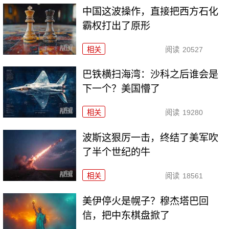
中国这波操作，直接把西方石化
霸权打出了原形
相关
阅读
20527
巴铁横扫海湾：沙科之后谁会是
下一个？美国懵了
相关
阅读
19280
波斯这狠厉一击，终结了美军吹
了半个世纪的牛
相关
阅读
18561
美伊停火是幌子？穆杰塔巴回
信，把中东棋盘掀了