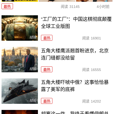
最热
阅读
31145
4小时前
“工厂的工厂”：中国这棋彻底颠覆
全球工业版图
最热
阅读
16901
五角大楼鹰派翘首盼进京，北京
连门缝都没给留
最热
阅读
16555
五角大楼吓唬中俄？这事恰恰暴
露了美军的底裤
最热
阅读
14202
胡塞这一炸，我终于看懂伊朗总