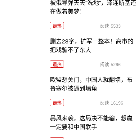
被俄导弹天天“洗地”，泽连斯基还
在做着美梦！
最热
阅读
5533
删去28字，扩军一整本！高市的
把戏骗不了东大
最热
阅读
5296
欧盟想关门，中国人就翻墙，布
鲁塞尔被逼到墙角
最热
阅读
16196
暴风来袭，这局决不能输，想赢
一定要和中国联手