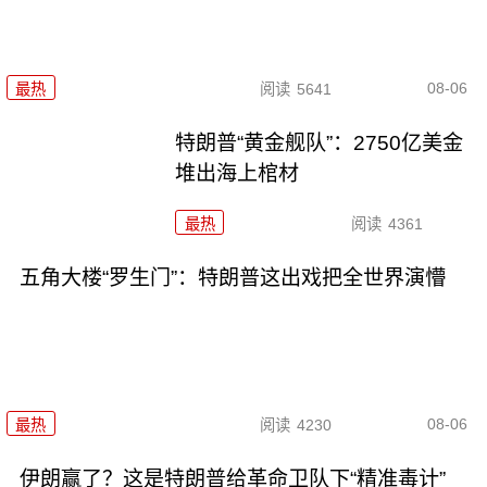
08-06
最热
阅读
5641
特朗普“黄金舰队”：2750亿美金
堆出海上棺材
最热
阅读
4361
五角大楼“罗生门”：特朗普这出戏把全世界演懵
08-06
最热
阅读
4230
伊朗赢了？这是特朗普给革命卫队下“精准毒计”