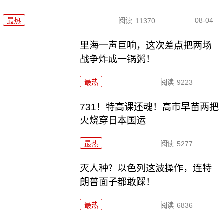
08-04
最热
阅读
11370
里海一声巨响，这次差点把两场
战争炸成一锅粥！
最热
阅读
9223
731！特高课还魂！高市早苗两把
火烧穿日本国运
最热
阅读
5277
灭人种？以色列这波操作，连特
朗普面子都敢踩！
最热
阅读
6836