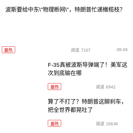
波斯要给中东\"物理断网\"，特朗普忙递橄榄枝？
08-04
最热
阅读
7107
F-35真被波斯导弹端了！美军这
次到底输在哪
最热
阅读
6942
算了不打了？特朗普这脚刹车，
把全世界都晃吐了
最热
阅读
15636