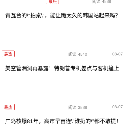
最热
阅读
4889
青瓦台的\"拍桌\"，能让跪太久的韩国站起来吗？
08-07
最热
阅读
4540
美空管漏洞再暴露！特朗普专机差点与客机撞上
08-07
最热
阅读
3589
广岛核爆81年，高市早苗连\"谁扔的\"都不敢提！