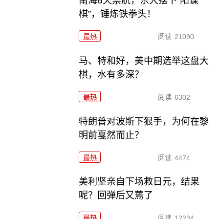
南海6天禁航，东大摆下“阳谋
棋”，锤炼铁拳头！
最热
阅读
21090
马、特和好，美中期选举这盘大
棋，水有多深？
最热
阅读
6302
特朗普对波斯下狠手，为何在黎
明前戛然而止？
最热
阅读
4474
美利坚亲自下场救日元，结果
呢？回弹后又蔫了
最热
阅读
12234