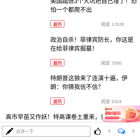
美国踏进3个大坑把自己埋了！恐
怕一个都爬不出
最热
阅读
17628
政治自杀！菲律宾防长，你这是
在给菲律宾掘墓！
最热
阅读
7090
特朗普这狼来了连演十遍，伊
朗：你猜我信不信？
最热
阅读
5324
高市早苗又作妖！特高课卷土重来，日本三重困境
0
0
点评一下