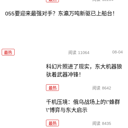
055要迎来最强对手？东瀛万吨新驱已上船台！
08-04
最热
阅读
11064
科幻片照进了现实，东大机器狼
驮着武器冲锋！
最热
阅读
8642
千机压境：俄乌战场上的\"蜂群
\"博弈与东大启示
最热
阅读
8435