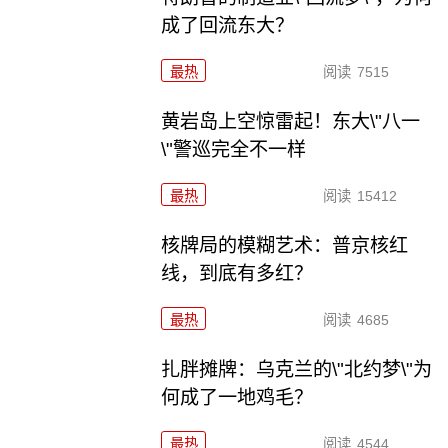
成了回流东大？
最热
阅读
7515
黄岩岛上空惊雷起！东大\"八一
\"警巡完全不一样
最热
阅读
15412
核牌局的模糊艺术：普京核红
线，到底有多红？
最热
阅读
4685
扎胖摊牌：乌克兰的\"北约梦\"为
何成了一地鸡毛？
最热
阅读
4544