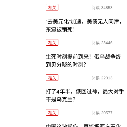
相关
阅读
34853
“去美元化”加速，美债无人问津，
东瀛被锁死！
相关
阅读
23446
生死时刻提前到来！俄乌战争终
到见分晓的时刻？
相关
阅读
22913
打了4年半，俄回过神，最大对手
不是乌克兰？
相关
阅读
20577
中国这波操作，直接把西方石化