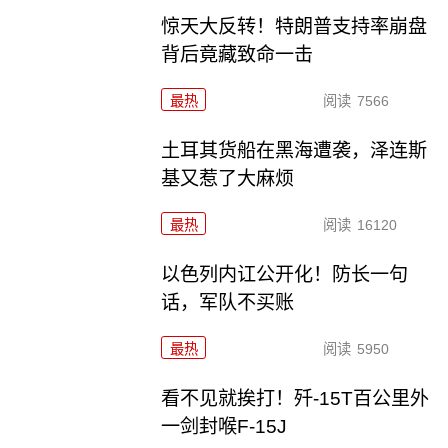
惊天大反转！特朗普支持率崩盘
背后竟藏致命一击
最热
阅读
7566
土耳其货船在黑海遭袭，泽连斯
基又惹了大麻烦
最热
阅读
16120
以色列内讧公开化！防长一句
话，军队不买账
最热
阅读
5950
看不见就挨打！歼-15T百公里外
一剑封喉F-15J