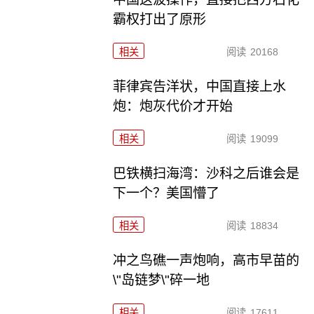
霸权打出了原形
相关
阅读
20168
菲律宾告洋状，中国直接上水
炮：炮灰代价才开始
相关
阅读
19099
巴铁横扫海湾：沙科之后谁会是
下一个？美国懵了
相关
阅读
18834
冲之鸟礁一声炮响，高市早苗的
\"岛链梦\"碎一地
相关
阅读
17611