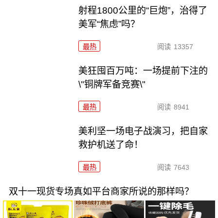
射程1800公里的“巨炮”，治得了
美军“焦虑”吗？
最热
阅读
13357
美狂囤百万吨：一场提前下注的
\"铜牌军备竞赛\"
最热
阅读
8941
美利坚一场电子战演习，把自家
救护机送了命！
最热
阅读
7643
双十一现货专场真如平台商家所说的那样吗？