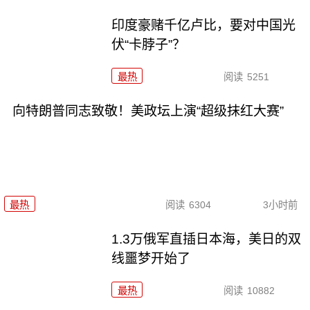
印度豪赌千亿卢比，要对中国光
伏“卡脖子”？
最热
阅读
5251
向特朗普同志致敬！美政坛上演“超级抹红大赛”
最热
阅读
6304
3小时前
1.3万俄军直插日本海，美日的双
线噩梦开始了
最热
阅读
10882