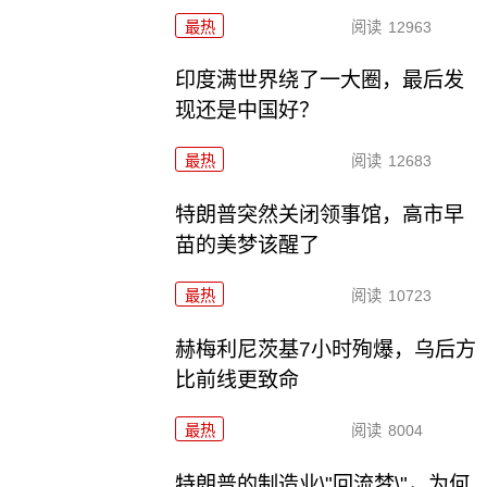
最热
阅读
12963
印度满世界绕了一大圈，最后发
现还是中国好？
最热
阅读
12683
特朗普突然关闭领事馆，高市早
苗的美梦该醒了
最热
阅读
10723
赫梅利尼茨基7小时殉爆，乌后方
比前线更致命
最热
阅读
8004
特朗普的制造业\"回流梦\"，为何