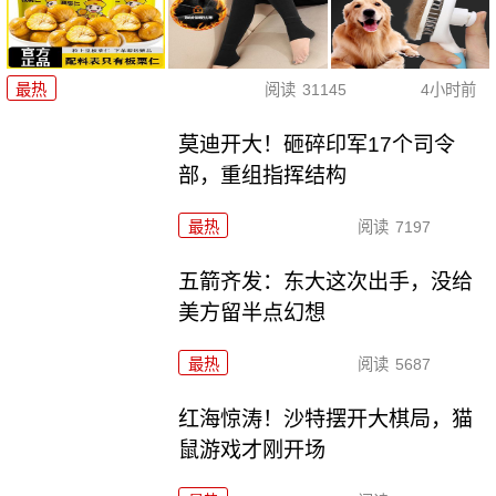
最热
阅读
31145
4小时前
莫迪开大！砸碎印军17个司令
部，重组指挥结构
最热
阅读
7197
五箭齐发：东大这次出手，没给
美方留半点幻想
最热
阅读
5687
红海惊涛！沙特摆开大棋局，猫
鼠游戏才刚开场