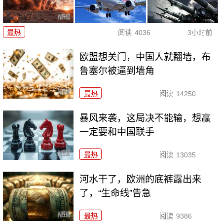
最热
阅读
4036
3小时前
欧盟想关门，中国人就翻墙，布
鲁塞尔被逼到墙角
最热
阅读
14250
暴风来袭，这局决不能输，想赢
一定要和中国联手
最热
阅读
13035
河水干了，欧洲的底裤露出来
了，“生命线”告急
最热
阅读
9386