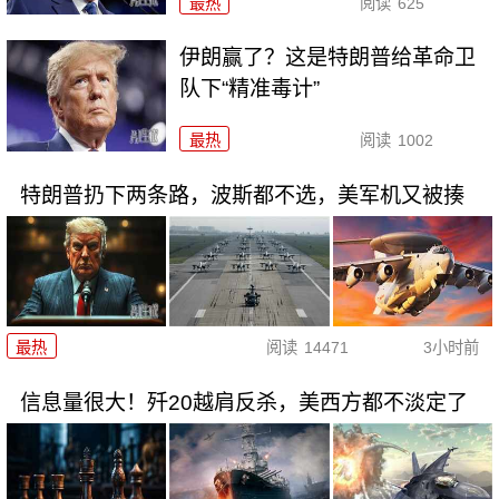
最热
阅读
625
伊朗赢了？这是特朗普给革命卫
队下“精准毒计”
最热
阅读
1002
特朗普扔下两条路，波斯都不选，美军机又被揍
最热
阅读
14471
3小时前
信息量很大！歼20越肩反杀，美西方都不淡定了