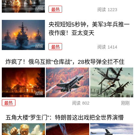
最热
阅读
1223
央视短短5秒钟，美军3年兵推一
夜作废！亚太变天
最热
阅读
1414
炸疯了！俄乌互掀“仓库战”，28枚导弹全拦不住
最热
阅读
802
刚刚
五角大楼“罗生门”：特朗普这出戏把全世界演懵