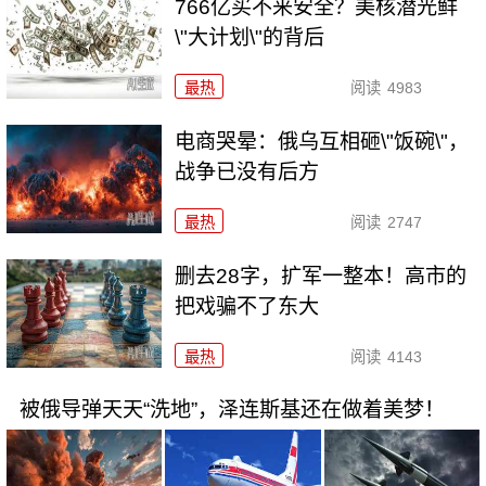
766亿买不来安全？美核潜光鲜
\"大计划\"的背后
最热
阅读
4983
电商哭晕：俄乌互相砸\"饭碗\"，
战争已没有后方
最热
阅读
2747
删去28字，扩军一整本！高市的
把戏骗不了东大
最热
阅读
4143
被俄导弹天天“洗地”，泽连斯基还在做着美梦！