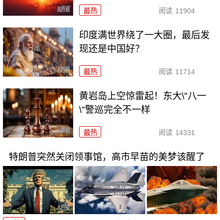
最热
阅读
11904
印度满世界绕了一大圈，最后发
现还是中国好？
最热
阅读
11714
黄岩岛上空惊雷起！东大\"八一
\"警巡完全不一样
最热
阅读
14331
特朗普突然关闭领事馆，高市早苗的美梦该醒了