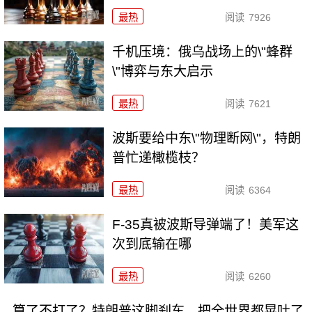
最热
阅读
7926
千机压境：俄乌战场上的\"蜂群
\"博弈与东大启示
最热
阅读
7621
波斯要给中东\"物理断网\"，特朗
普忙递橄榄枝？
最热
阅读
6364
F-35真被波斯导弹端了！美军这
次到底输在哪
最热
阅读
6260
算了不打了？特朗普这脚刹车，把全世界都晃吐了