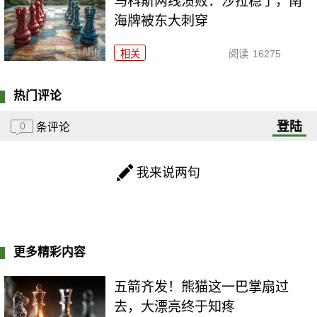
马科斯两线溃败：沙拉稳了，南
海牌被东大刺穿
相关
阅读
16275
热门评论
登陆
0
条评论
我来说两句
更多精彩内容
五箭齐发！熊猫这一巴掌扇过
去，大漂亮终于知疼