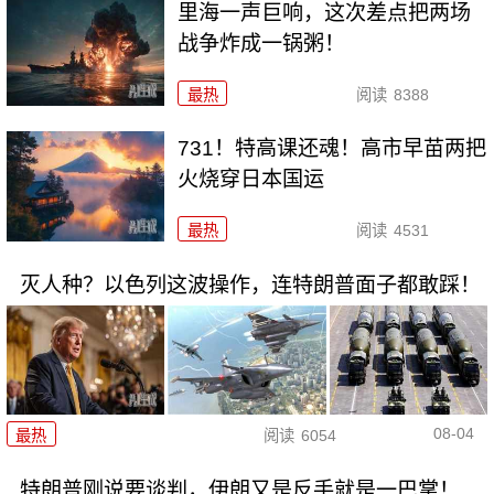
里海一声巨响，这次差点把两场
战争炸成一锅粥！
最热
阅读
8388
731！特高课还魂！高市早苗两把
火烧穿日本国运
最热
阅读
4531
灭人种？以色列这波操作，连特朗普面子都敢踩！
08-04
最热
阅读
6054
特朗普刚说要谈判，伊朗又是反手就是一巴掌！