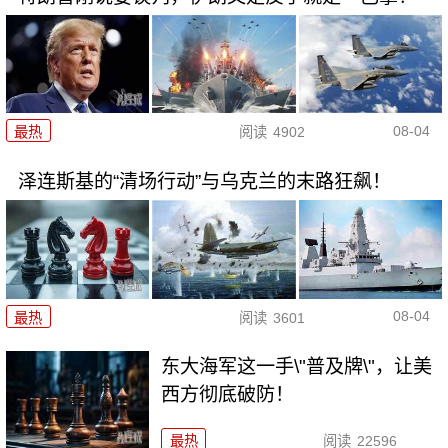
08-04
最热
阅读
4902
泽连斯基的“清场行动”与乌克兰的末路狂飙！
08-04
最热
阅读
3601
东大海军这一手\"普及牌\"，让美
西方彻底破防！
最热
阅读
22596