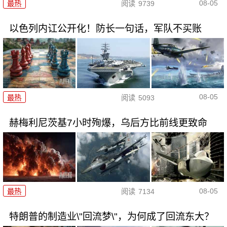
08-05
最热
阅读
9739
以色列内讧公开化！防长一句话，军队不买账
08-05
最热
阅读
5093
赫梅利尼茨基7小时殉爆，乌后方比前线更致命
08-05
最热
阅读
7134
特朗普的制造业\"回流梦\"，为何成了回流东大？