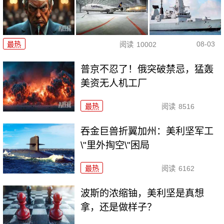
08-03
最热
阅读
10002
普京不忍了！俄突破禁忌，猛轰
美资无人机工厂
最热
阅读
8516
吞金巨兽折翼加州：美利坚军工
\"里外掏空\"困局
最热
阅读
6162
波斯的浓缩铀，美利坚是真想
拿，还是做样子？