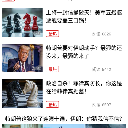
上将一封信捅破天！美军五艘驱
逐舰要盖三口锅！
最热
阅读
6826
特朗普要对伊朗动手？最狠的还
没来，最骚的来了
最热
阅读
5442
政治自杀！菲律宾防长，你这是
在给菲律宾掘墓！
最热
阅读
6597
特朗普这狼来了连演十遍，伊朗：你猜我信不信？