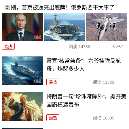
刚刚，普京被逼亮出底牌！俄罗斯要干大事了！
08-04
最热
阅读
14786
官宣“核常兼备”！六爷挂弹反航
母，炸醒多少人
最热
阅读
11523
特朗普一句“珍珠港除外”，撕开美
国霸权遮羞布
最热
阅读
10585