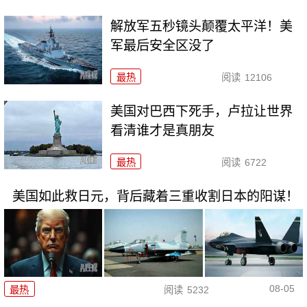
解放军五秒镜头颠覆太平洋！美
军最后安全区没了
最热
阅读
12106
美国对巴西下死手，卢拉让世界
看清谁才是真朋友
最热
阅读
6722
美国如此救日元，背后藏着三重收割日本的阳谋！
08-05
最热
阅读
5232