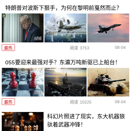
特朗普对波斯下狠手，为何在黎明前戛然而止？
08-04
最热
阅读
3753
055要迎来最强对手？东瀛万吨新驱已上船台！
08-04
最热
阅读
10225
科幻片照进了现实，东大机器狼
驮着武器冲锋！