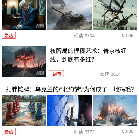
08-05
最热
阅读
6734
核牌局的模糊艺术：普京核红
线，到底有多红？
最热
阅读
3814
扎胖摊牌：乌克兰的\"北约梦\"为何成了一地鸡毛？
08-05
最热
阅读
3772