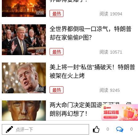
最热
阅读
19094
全世界都倒吸一口凉气，特朗普
却在家偷偷P图？
最热
阅读
10571
美上将一封“私信”捅破天！特朗普
被架在火上烤
最热
阅读
9245
两大命门决定美国退无可退，伊
朗别再幻想了！
最热
阅读
6900
0
0
点评一下