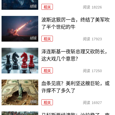
相关
阅读
18226
波斯这狠厉一击，终结了美军吹
了半个世纪的牛
相关
阅读
17923
泽连斯基一夜斩总理又砍防长，
这大戏几个意思？
相关
阅读
17250
血条见底？美利坚这艘巨轮，或
许撑不了多久了
相关
阅读
16927