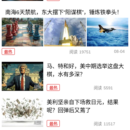
南海6天禁航，东大摆下“阳谋棋”，锤炼铁拳头！
08-04
最热
阅读
19751
马、特和好，美中期选举这盘大
棋，水有多深？
最热
阅读
5591
美利坚亲自下场救日元，结果
呢？回弹后又蔫了
最热
阅读
11517