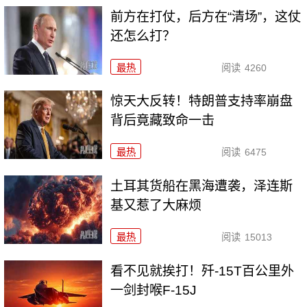
前方在打仗，后方在“清场”，这仗
还怎么打？
最热
阅读
4260
惊天大反转！特朗普支持率崩盘
背后竟藏致命一击
最热
阅读
6475
土耳其货船在黑海遭袭，泽连斯
基又惹了大麻烦
最热
阅读
15013
看不见就挨打！歼-15T百公里外
一剑封喉F-15J