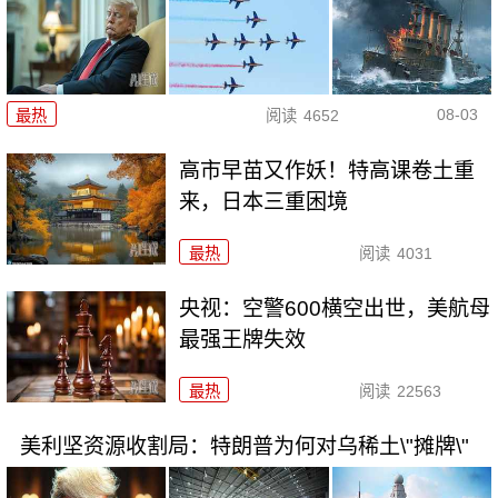
08-03
最热
阅读
4652
高市早苗又作妖！特高课卷土重
来，日本三重困境
最热
阅读
4031
央视：空警600横空出世，美航母
最强王牌失效
最热
阅读
22563
美利坚资源收割局：特朗普为何对乌稀土\"摊牌\"