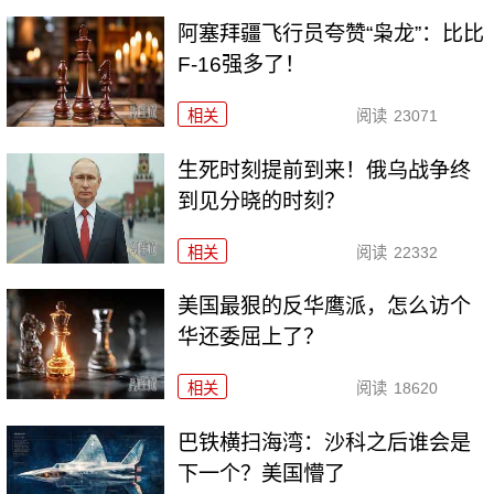
阿塞拜疆飞行员夸赞“枭龙”：比比
F-16强多了！
相关
阅读
23071
生死时刻提前到来！俄乌战争终
到见分晓的时刻？
相关
阅读
22332
美国最狠的反华鹰派，怎么访个
华还委屈上了？
相关
阅读
18620
巴铁横扫海湾：沙科之后谁会是
下一个？美国懵了