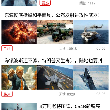
最热
阅读
4117
东瀛彻底撕掉和平面具，公然发射进攻性武器！
08-03
最热
阅读
10918
海锁波斯还不够，特朗普又生毒计，陆地也要封
08-03
最热
阅读
8328
4万吨老将压阵，054B新锐亮