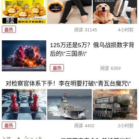
最热
阅读
31145
4小时前
125万还是5万？俄乌战损数字背
后的\"三国杀\"
最热
阅读
6359
对检察官体系下手！李在明要打破\"青瓦台魔咒\"
最热
阅读
4402
2小时前