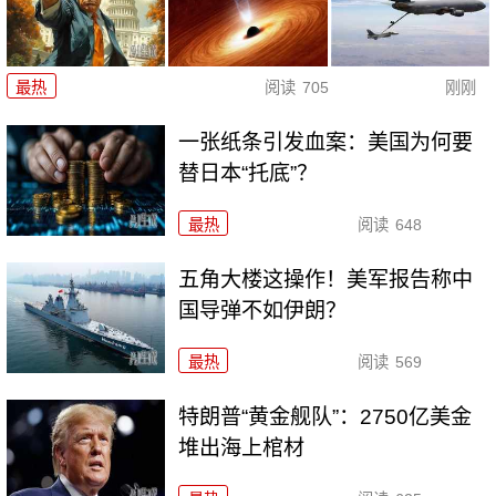
最热
阅读
705
刚刚
一张纸条引发血案：美国为何要
替日本“托底”？
最热
阅读
648
五角大楼这操作！美军报告称中
国导弹不如伊朗？
最热
阅读
569
特朗普“黄金舰队”：2750亿美金
堆出海上棺材