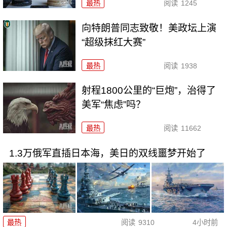
最热
阅读
1245
向特朗普同志致敬！美政坛上演
“超级抹红大赛”
最热
阅读
1938
射程1800公里的“巨炮”，治得了
美军“焦虑”吗？
最热
阅读
11662
1.3万俄军直插日本海，美日的双线噩梦开始了
最热
阅读
9310
4小时前