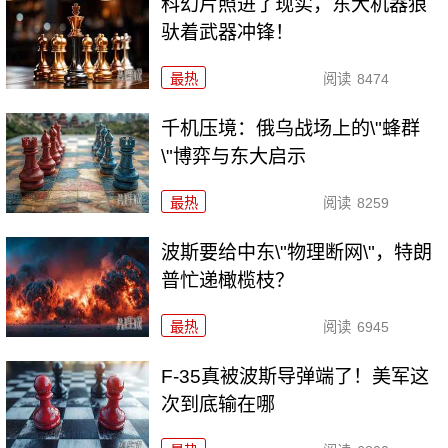
科幻片照进了现实，东大机器狼
驮着武器冲锋！
最热
阅读
8474
千机压境：俄乌战场上的\"蜂群
\"博弈与东大启示
最热
阅读
8259
波斯要给中东\"物理断网\"，特朗
普忙递橄榄枝？
最热
阅读
6945
F-35真被波斯导弹端了！美军这
次到底输在哪