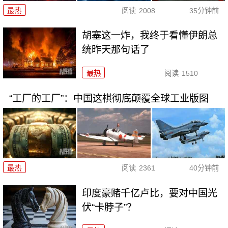
最热
阅读
2008
35分钟前
胡塞这一炸，我终于看懂伊朗总
统昨天那句话了
最热
阅读
1510
“工厂的工厂”：中国这棋彻底颠覆全球工业版图
最热
阅读
2361
40分钟前
印度豪赌千亿卢比，要对中国光
伏“卡脖子”？