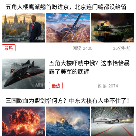
五角大楼鹰派翘首盼进京，北京连门缝都没给留
最热
阅读
2405
35分钟前
五角大楼吓唬中俄？这事恰恰暴
露了美军的底裤
最热
阅读
2074
三国歃血为盟剑指何方？中东大棋有人坐不住了！