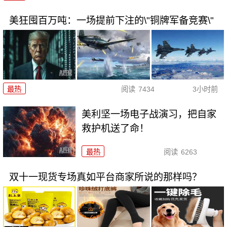
美狂囤百万吨：一场提前下注的\"铜牌军备竞赛\"
最热
阅读
7434
3小时前
美利坚一场电子战演习，把自家
救护机送了命！
最热
阅读
6263
双十一现货专场真如平台商家所说的那样吗？