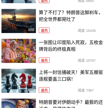
最热
阅读
6800
算了不打了？特朗普这脚刹车，
把全世界都晃吐了
最热
阅读
15434
一张图让印度陷入死寂，五枚金
牌背后的终极真相
最热
阅读
10767
上将一封信捅破天！美军五艘驱
逐舰要盖三口锅！
最热
阅读
7367
特朗普要对伊朗动手？最狠的还