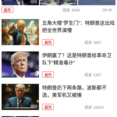
08-06
最热
阅读
3948
五角大楼“罗生门”：特朗普这出戏
把全世界演懵
最热
阅读
3857
伊朗赢了？这是特朗普给革命卫
队下“精准毒计”
最热
阅读
5357
特朗普扔下两条路，波斯都不
选，美军机又被揍
最热
阅读
16819