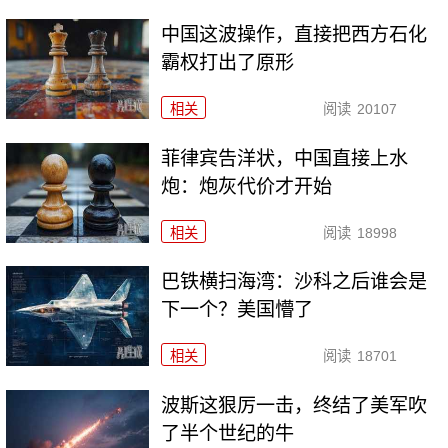
中国这波操作，直接把西方石化
霸权打出了原形
相关
阅读
20107
菲律宾告洋状，中国直接上水
炮：炮灰代价才开始
相关
阅读
18998
巴铁横扫海湾：沙科之后谁会是
下一个？美国懵了
相关
阅读
18701
波斯这狠厉一击，终结了美军吹
了半个世纪的牛