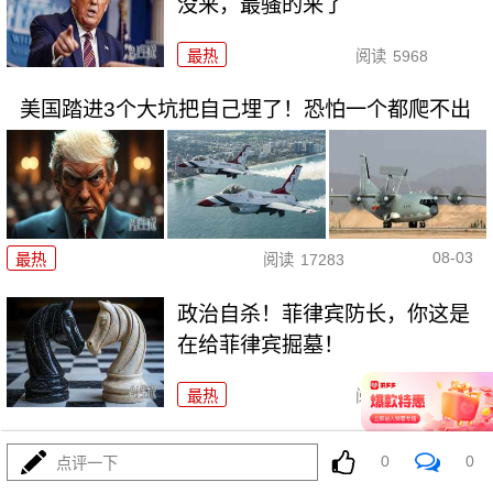
没来，最骚的来了
最热
阅读
5968
美国踏进3个大坑把自己埋了！恐怕一个都爬不出
08-03
最热
阅读
17283
政治自杀！菲律宾防长，你这是
在给菲律宾掘墓！
最热
阅读
6998
特朗普这狼来了连演十遍，伊
0
0
点评一下
朗：你猜我信不信？