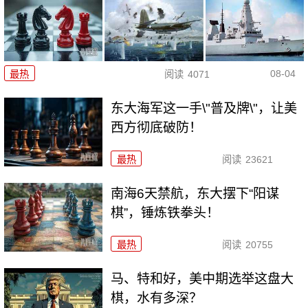
08-04
最热
阅读
4071
东大海军这一手\"普及牌\"，让美
西方彻底破防！
最热
阅读
23621
南海6天禁航，东大摆下“阳谋
棋”，锤炼铁拳头！
最热
阅读
20755
马、特和好，美中期选举这盘大
棋，水有多深？