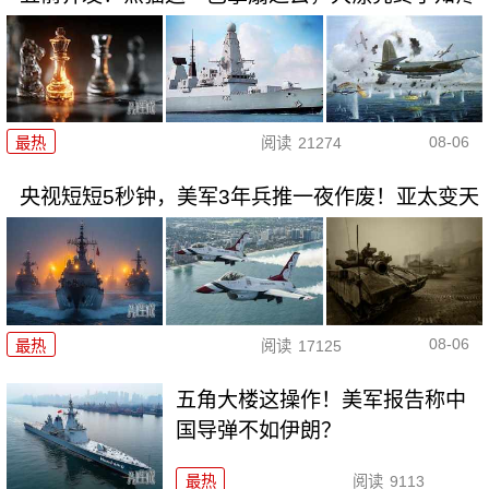
08-06
最热
阅读
21274
央视短短5秒钟，美军3年兵推一夜作废！亚太变天
08-06
最热
阅读
17125
五角大楼这操作！美军报告称中
国导弹不如伊朗？
最热
阅读
9113