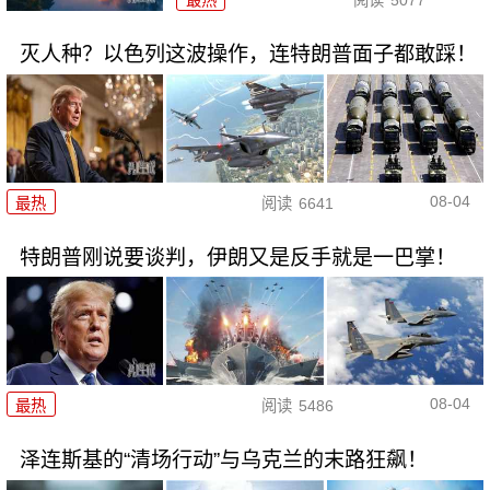
最热
阅读
5077
灭人种？以色列这波操作，连特朗普面子都敢踩！
08-04
最热
阅读
6641
特朗普刚说要谈判，伊朗又是反手就是一巴掌！
08-04
最热
阅读
5486
泽连斯基的“清场行动”与乌克兰的末路狂飙！