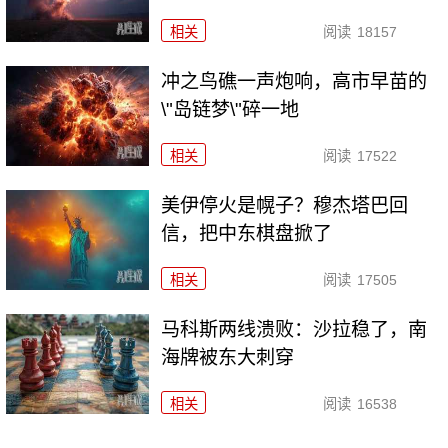
相关
阅读
18157
冲之鸟礁一声炮响，高市早苗的
\"岛链梦\"碎一地
相关
阅读
17522
美伊停火是幌子？穆杰塔巴回
信，把中东棋盘掀了
相关
阅读
17505
马科斯两线溃败：沙拉稳了，南
海牌被东大刺穿
相关
阅读
16538