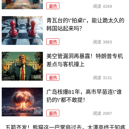
最热
阅读
4269
青瓦台的\"拍桌\"，能让跪太久的
韩国站起来吗？
最热
阅读
3983
美空管漏洞再暴露！特朗普专机
差点与客机撞上
最热
阅读
3131
广岛核爆81年，高市早苗连\"谁
扔的\"都不敢提！
最热
阅读
2097
五箭齐发！熊猫这一巴掌扇过去，大漂亮终于知疼