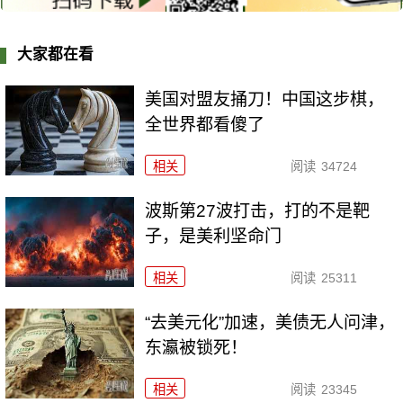
大家都在看
美国对盟友捅刀！中国这步棋，
全世界都看傻了
相关
阅读
34724
波斯第27波打击，打的不是靶
子，是美利坚命门
相关
阅读
25311
“去美元化”加速，美债无人问津，
东瀛被锁死！
相关
阅读
23345