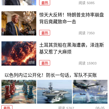
最热
阅读
5085
惊天大反转！特朗普支持率崩盘
背后竟藏致命一击
最热
阅读
7350
土耳其货船在黑海遭袭，泽连斯
基又惹了大麻烦
最热
阅读
15903
以色列内讧公开化！防长一句话，军队不买账
08-05
最热
阅读
5767