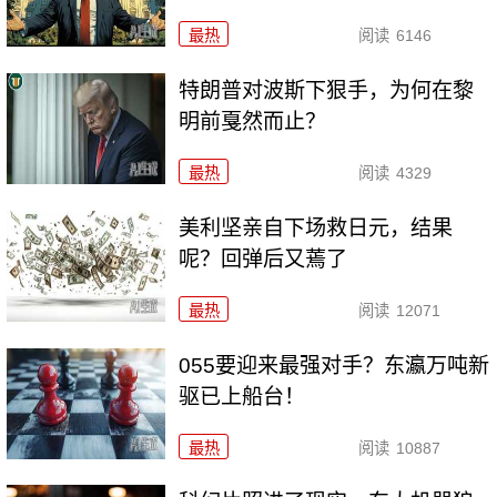
最热
阅读
6146
特朗普对波斯下狠手，为何在黎
明前戛然而止？
最热
阅读
4329
美利坚亲自下场救日元，结果
呢？回弹后又蔫了
最热
阅读
12071
055要迎来最强对手？东瀛万吨新
驱已上船台！
最热
阅读
10887