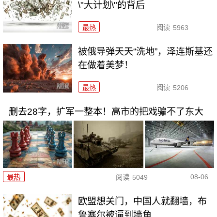
\"大计划\"的背后
最热
阅读
5963
被俄导弹天天“洗地”，泽连斯基还
在做着美梦！
最热
阅读
5206
删去28字，扩军一整本！高市的把戏骗不了东大
08-06
最热
阅读
5049
欧盟想关门，中国人就翻墙，布
鲁塞尔被逼到墙角