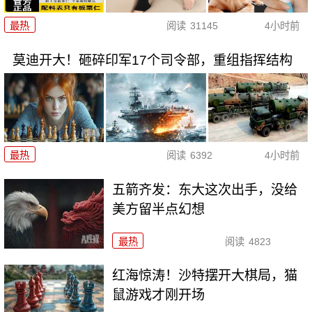
最热
阅读
31145
4小时前
莫迪开大！砸碎印军17个司令部，重组指挥结构
最热
阅读
6392
4小时前
五箭齐发：东大这次出手，没给
美方留半点幻想
最热
阅读
4823
红海惊涛！沙特摆开大棋局，猫
鼠游戏才刚开场