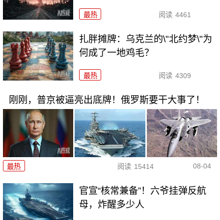
最热
阅读
4461
扎胖摊牌：乌克兰的\"北约梦\"为
何成了一地鸡毛？
最热
阅读
4309
刚刚，普京被逼亮出底牌！俄罗斯要干大事了！
08-04
最热
阅读
15414
官宣“核常兼备”！六爷挂弹反航
母，炸醒多少人