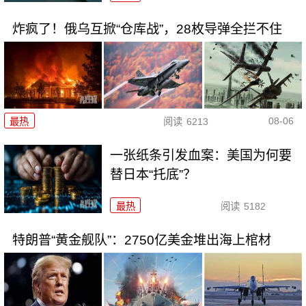
炸疯了！俄乌互掀“仓库战”，28枚导弹全拦不住
08-06
最热
阅读
6213
一张纸条引发血案：美国为何要
替日本“托底”？
最热
阅读
5182
特朗普“黄金舰队”：2750亿美金堆出海上棺材