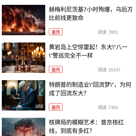
赫梅利尼茨基7小时殉爆，乌后方
比前线更致命
最热
阅读
7801
黄岩岛上空惊雷起！东大\"八一
\"警巡完全不一样
最热
阅读
15157
特朗普的制造业\"回流梦\"，为何
成了回流东大？
最热
阅读
7301
核牌局的模糊艺术：普京核红
线，到底有多红？