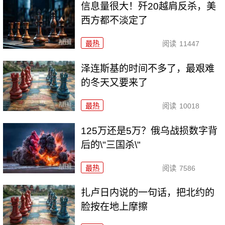
信息量很大！歼20越肩反杀，美
西方都不淡定了
最热
阅读
11447
泽连斯基的时间不多了，最艰难
的冬天又要来了
最热
阅读
10018
125万还是5万？俄乌战损数字背
后的\"三国杀\"
最热
阅读
7586
扎卢日内说的一句话，把北约的
脸按在地上摩擦