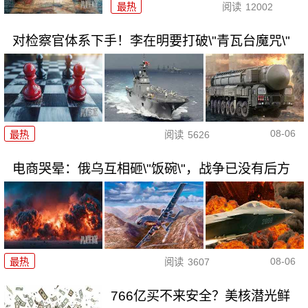
最热
阅读
12002
对检察官体系下手！李在明要打破\"青瓦台魔咒\"
08-06
最热
阅读
5626
电商哭晕：俄乌互相砸\"饭碗\"，战争已没有后方
08-06
最热
阅读
3607
766亿买不来安全？美核潜光鲜