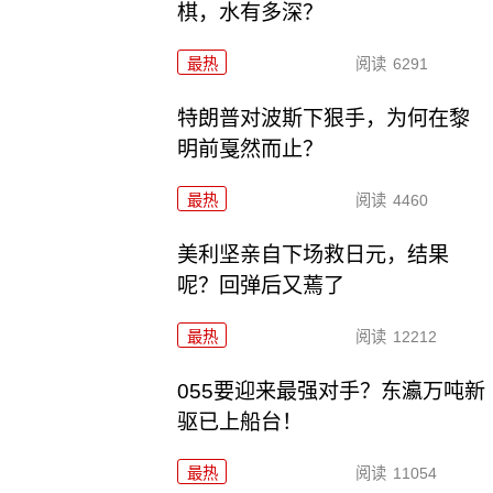
棋，水有多深？
最热
阅读
6291
特朗普对波斯下狠手，为何在黎
明前戛然而止？
最热
阅读
4460
美利坚亲自下场救日元，结果
呢？回弹后又蔫了
最热
阅读
12212
055要迎来最强对手？东瀛万吨新
驱已上船台！
最热
阅读
11054