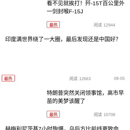
看不见就挨打！歼-15T百公里外
一剑封喉F-15J
最热
阅读
12944
印度满世界绕了一大圈，最后发现还是中国好？
08-05
最热
阅读
12663
特朗普突然关闭领事馆，高市早
苗的美梦该醒了
最热
阅读
10708
赫梅利尼茨基7小时殉爆，乌后方比前线更致命