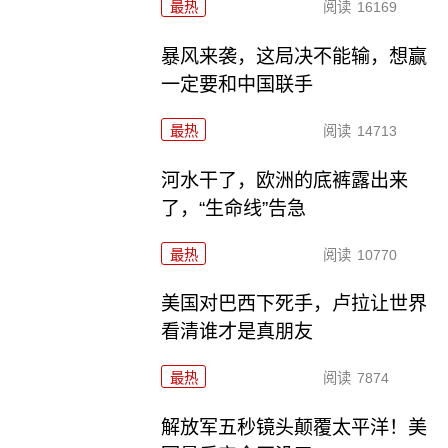
最热
阅读
16169
暴风来袭，这局决不能输，想赢
一定要和中国联手
最热
阅读
14713
河水干了，欧洲的底裤露出来
了，“生命线”告急
最热
阅读
10770
美国对巴西下死手，卢拉让世界
看清谁才是真朋友
最热
阅读
7874
解放军五秒镜头颠覆太平洋！美