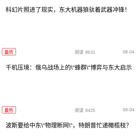
科幻片照进了现实，东大机器狼驮着武器冲锋！
08-04
最热
阅读
8631
千机压境：俄乌战场上的\"蜂群\"博弈与东大启示
08-04
最热
阅读
8425
波斯要给中东\"物理断网\"，特朗普忙递橄榄枝？