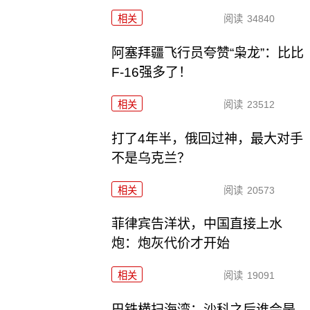
相关
阅读
34840
阿塞拜疆飞行员夸赞“枭龙”：比比
F-16强多了！
相关
阅读
23512
打了4年半，俄回过神，最大对手
不是乌克兰？
相关
阅读
20573
菲律宾告洋状，中国直接上水
炮：炮灰代价才开始
相关
阅读
19091
巴铁横扫海湾：沙科之后谁会是