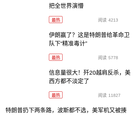
把全世界演懵
最热
阅读
4213
伊朗赢了？这是特朗普给革命卫
队下“精准毒计”
最热
阅读
5778
信息量很大！歼20越肩反杀，美
西方都不淡定了
最热
阅读
11827
特朗普扔下两条路，波斯都不选，美军机又被揍