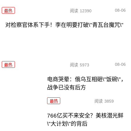
08-06
最热
阅读
12390
对检察官体系下手！李在明要打破\"青瓦台魔咒\"
08-06
最热
阅读
5973
电商哭晕：俄乌互相砸\"饭碗\"，
战争已没有后方
最热
阅读
3859
766亿买不来安全？美核潜光鲜
\"大计划\"的背后