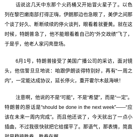
话说这几天中东那个火药桶又开始冒火星子了。以色
列在黎巴嫩南部打得正嗨，伊朗那边也急眼了，美伊之间那
个谈了好久、断断续续的停火谈判，眼看着就要黄。就在这
时候，特朗普急了，他不能眼看着自己的“外交政绩”飞了，
于是乎，他老人家闪亮登场。
6月1号，特朗普接受了美国广播公司的采访，面对镜
头，他信誓旦旦地说：咱跟伊朗谈得特别好，再有“一周之
内”，一定能达成协议，延长停火，重开霍尔木兹海峡！
注意啊，他说的不是“可能”，不是“希望”，而是“一定”。
特朗普的原话是“should be done in the next week”——“应
该在未来一周内完成”。而且他还说了，今天就出了一点小
插曲，不过我很快就把它给摆平了。那语气，那表情，简直
就是稳操胜券、胜券在握。