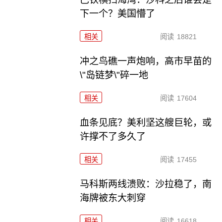
下一个？美国懵了
相关
阅读
18821
冲之鸟礁一声炮响，高市早苗的
\"岛链梦\"碎一地
相关
阅读
17604
血条见底？美利坚这艘巨轮，或
许撑不了多久了
相关
阅读
17455
马科斯两线溃败：沙拉稳了，南
海牌被东大刺穿
相关
阅读
16618