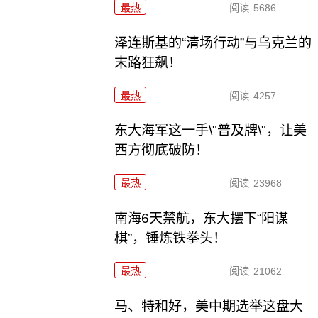
最热
阅读
5686
泽连斯基的“清场行动”与乌克兰的
末路狂飙！
最热
阅读
4257
东大海军这一手\"普及牌\"，让美
西方彻底破防！
最热
阅读
23968
南海6天禁航，东大摆下“阳谋
棋”，锤炼铁拳头！
最热
阅读
21062
马、特和好，美中期选举这盘大