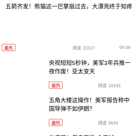
五箭齐发！熊猫这一巴掌扇过去，大漂亮终于知疼
08-06
最热
阅读
22327
央视短短5秒钟，美军3年兵推一
夜作废！亚太变天
最热
阅读
18193
五角大楼这操作！美军报告称中
国导弹不如伊朗？
最热
阅读
9639