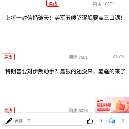
最热
阅读
10871
上将一封信捅破天！美军五艘驱逐舰要盖三口锅！
08-03
最热
阅读
7501
特朗普要对伊朗动手？最狠的还没来，最骚的来了
08-03
最热
阅读
6078
0
0
点评一下
美国踏进3个大坑把自己埋了！恐