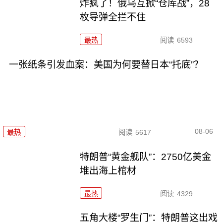
炸疯了！俄乌互掀“仓库战”，28
枚导弹全拦不住
最热
阅读
6593
一张纸条引发血案：美国为何要替日本“托底”？
08-06
最热
阅读
5617
特朗普“黄金舰队”：2750亿美金
堆出海上棺材
最热
阅读
4329
五角大楼“罗生门”：特朗普这出戏