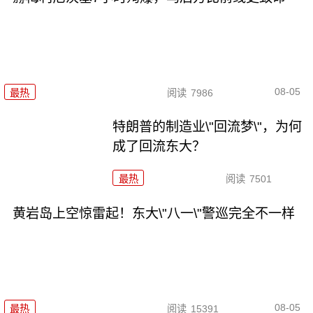
08-05
最热
阅读
7986
特朗普的制造业\"回流梦\"，为何
成了回流东大？
最热
阅读
7501
黄岩岛上空惊雷起！东大\"八一\"警巡完全不一样
08-05
最热
阅读
15391