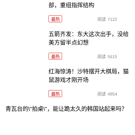
部，重组指挥结构
最热
阅读
7122
五箭齐发：东大这次出手，没给
美方留半点幻想
最热
阅读
5615
红海惊涛！沙特摆开大棋局，猫
鼠游戏才刚开场
最热
阅读
4854
青瓦台的\"拍桌\"，能让跪太久的韩国站起来吗？