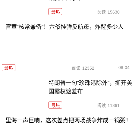
最热
阅读
15630
官宣“核常兼备”！六爷挂弹反航母，炸醒多少人
08-04
最热
阅读
12352
特朗普一句“珍珠港除外”，撕开美
国霸权遮羞布
最热
阅读
11361
里海一声巨响，这次差点把两场战争炸成一锅粥！