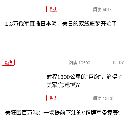
最热
阅读
5914
1.3万俄军直插日本海，美日的双线噩梦开始了
08-07
最热
阅读
10690
射程1800公里的“巨炮”，治得了
美军“焦虑”吗？
最热
阅读
13231
美狂囤百万吨：一场提前下注的\"铜牌军备竞赛\"