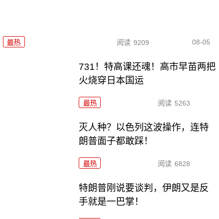
08-05
最热
阅读
9209
731！特高课还魂！高市早苗两把
火烧穿日本国运
最热
阅读
5263
灭人种？以色列这波操作，连特
朗普面子都敢踩！
最热
阅读
6828
特朗普刚说要谈判，伊朗又是反
手就是一巴掌！