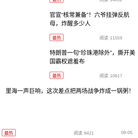
官宣“核常兼备”！六爷挂弹反航
母，炸醒多少人
最热
阅读
11559
特朗普一句“珍珠港除外”，撕开美
国霸权遮羞布
最热
阅读
10617
里海一声巨响，这次差点把两场战争炸成一锅粥！
08-05
最热
阅读
8421