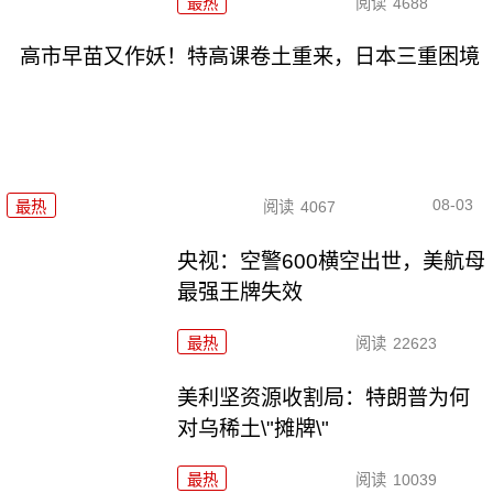
最热
阅读
4688
高市早苗又作妖！特高课卷土重来，日本三重困境
08-03
最热
阅读
4067
央视：空警600横空出世，美航母
最强王牌失效
最热
阅读
22623
美利坚资源收割局：特朗普为何
对乌稀土\"摊牌\"
最热
阅读
10039