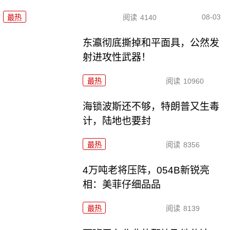
08-03
最热
阅读
4140
东瀛彻底撕掉和平面具，公然发
射进攻性武器！
最热
阅读
10960
海锁波斯还不够，特朗普又生毒
计，陆地也要封
最热
阅读
8356
4万吨老将压阵，054B新锐亮
相：美菲仔细品品
最热
阅读
8139