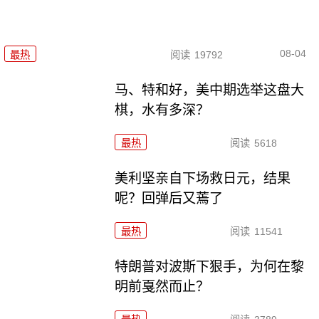
08-04
最热
阅读
19792
马、特和好，美中期选举这盘大
棋，水有多深？
最热
阅读
5618
美利坚亲自下场救日元，结果
呢？回弹后又蔫了
最热
阅读
11541
特朗普对波斯下狠手，为何在黎
明前戛然而止？