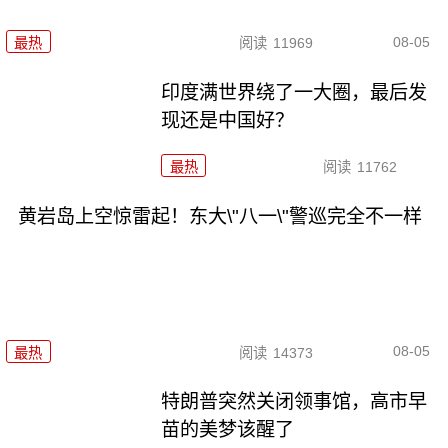
08-05
最热
阅读
11969
印度满世界绕了一大圈，最后发
现还是中国好？
最热
阅读
11762
黄岩岛上空惊雷起！东大\"八一\"警巡完全不一样
08-05
最热
阅读
14373
特朗普突然关闭领事馆，高市早
苗的美梦该醒了