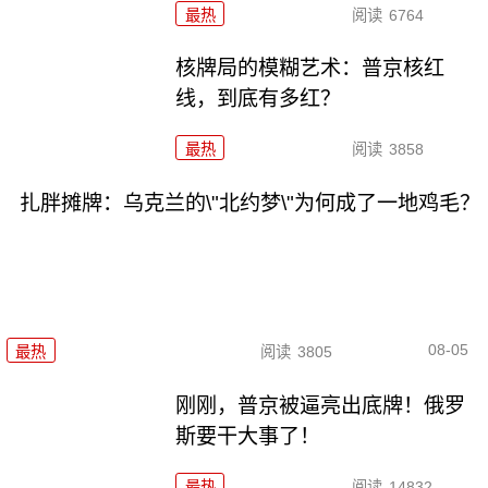
最热
阅读
6764
核牌局的模糊艺术：普京核红
线，到底有多红？
最热
阅读
3858
扎胖摊牌：乌克兰的\"北约梦\"为何成了一地鸡毛？
08-05
最热
阅读
3805
刚刚，普京被逼亮出底牌！俄罗
斯要干大事了！
最热
阅读
14832