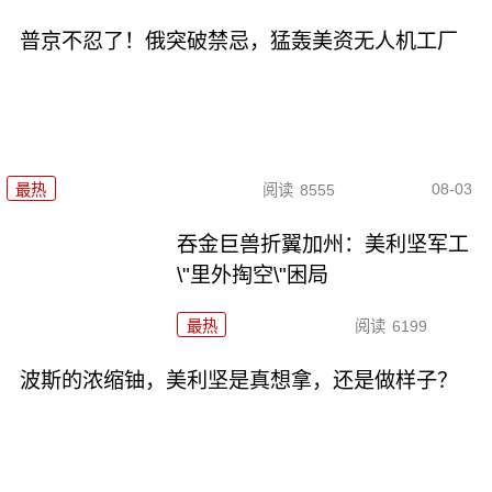
普京不忍了！俄突破禁忌，猛轰美资无人机工厂
08-03
最热
阅读
8555
吞金巨兽折翼加州：美利坚军工
\"里外掏空\"困局
最热
阅读
6199
波斯的浓缩铀，美利坚是真想拿，还是做样子？