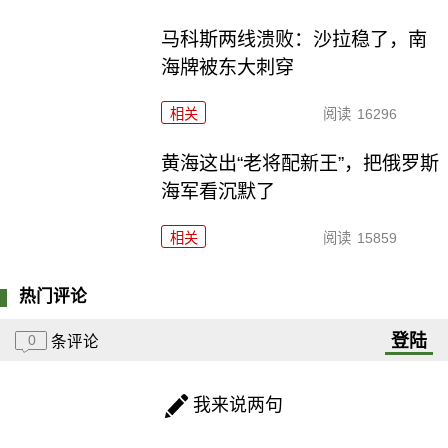
马科斯两线溃败：沙拉稳了，南
海牌被东大刺穿
相关
阅读
16296
黄海这出“老将配新王”，把俄罗斯
海军看沉默了
相关
阅读
15859
热门评论
登陆
0
条评论
我来说两句