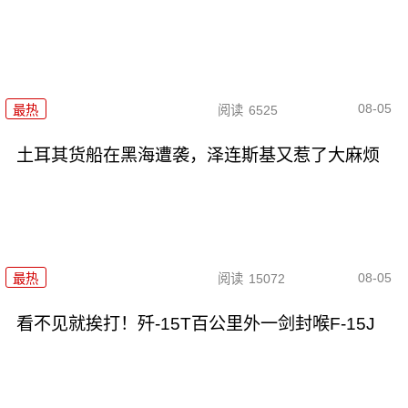
08-05
最热
阅读
6525
土耳其货船在黑海遭袭，泽连斯基又惹了大麻烦
08-05
最热
阅读
15072
看不见就挨打！歼-15T百公里外一剑封喉F-15J