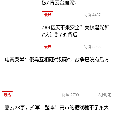
破\"青瓦台魔咒\"
最热
阅读
4457
766亿买不来安全？美核潜光鲜
\"大计划\"的背后
最热
阅读
5038
电商哭晕：俄乌互相砸\"饭碗\"，战争已没有后方
最热
阅读
2799
3小时前
删去28字，扩军一整本！高市的把戏骗不了东大