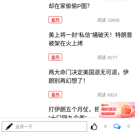
却在家偷偷P图？
最热
阅读
10605
美上将一封“私信”捅破天！特朗普
被架在火上烤
最热
阅读
9277
两大命门决定美国退无可退，伊
朗别再幻想了！
最热
阅读
6923
打伊朗五个月仗，把美军打成了
“十口锅九个盖”
0
0
点评一下
最热
阅读
5370