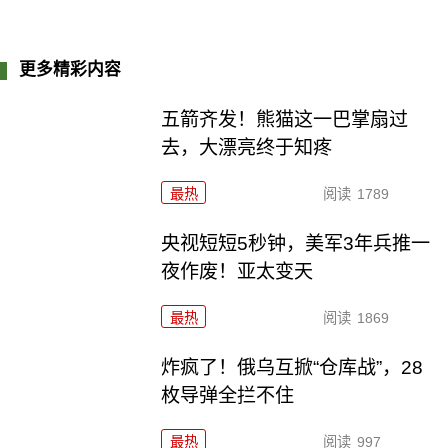
更多精彩内容
五箭齐发！熊猫这一巴掌扇过
去，大漂亮终于知疼
最热
阅读
1789
央视短短5秒钟，美军3年兵推一
夜作废！亚太变天
最热
阅读
1869
炸疯了！俄乌互掀“仓库战”，28
枚导弹全拦不住
最热
阅读
997