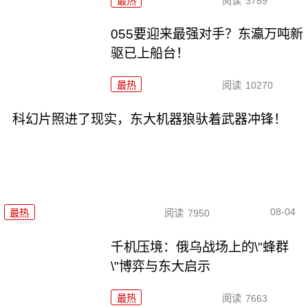
最热
阅读
3789
055要迎来最强对手？东瀛万吨新
驱已上船台！
最热
阅读
10270
科幻片照进了现实，东大机器狼驮着武器冲锋！
08-04
最热
阅读
7950
千机压境：俄乌战场上的\"蜂群
\"博弈与东大启示
最热
阅读
7663