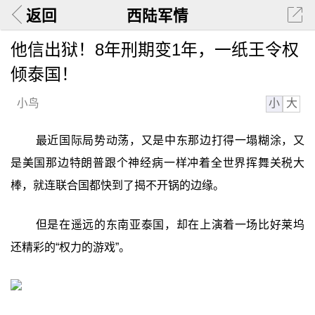
返回
西陆军情
他信出狱！8年刑期变1年，一纸王令权
倾泰国！
小
大
小鸟
最近国际局势动荡，又是中东那边打得一塌糊涂，又
是美国那边特朗普跟个神经病一样冲着全世界挥舞关税大
棒，就连联合国都快到了揭不开锅的边缘。
但是在遥远的东南亚泰国，却在上演着一场比好莱坞
还精彩的“权力的游戏”。