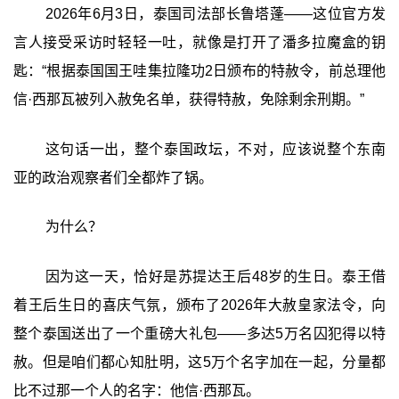
2026年6月3日，泰国司法部长鲁塔蓬——这位官方发
言人接受采访时轻轻一吐，就像是打开了潘多拉魔盒的钥
匙：“根据泰国国王哇集拉隆功2日颁布的特赦令，前总理他
信·西那瓦被列入赦免名单，获得特赦，免除剩余刑期。”
这句话一出，整个泰国政坛，不对，应该说整个东南
亚的政治观察者们全都炸了锅。
为什么？
因为这一天，恰好是苏提达王后48岁的生日。泰王借
着王后生日的喜庆气氛，颁布了2026年大赦皇家法令，向
整个泰国送出了一个重磅大礼包——多达5万名囚犯得以特
赦。但是咱们都心知肚明，这5万个名字加在一起，分量都
比不过那一个人的名字：他信·西那瓦。