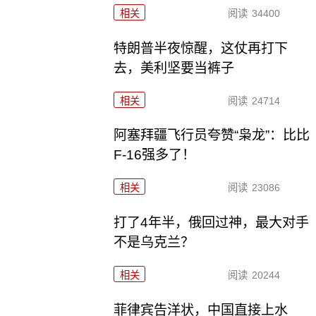
相关
阅读
34400
特朗普半夜惊醒，这仗再打下
去，美利坚要当裤子
相关
阅读
24714
阿塞拜疆飞行员夸赞“枭龙”：比比
F-16强多了！
相关
阅读
23086
打了4年半，俄回过神，最大对手
不是乌克兰？
相关
阅读
20244
菲律宾告洋状，中国直接上水