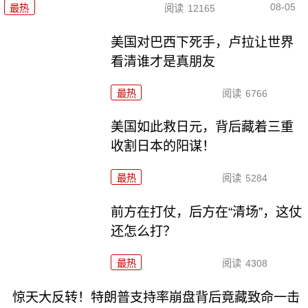
08-05
最热
阅读
12165
美国对巴西下死手，卢拉让世界
看清谁才是真朋友
最热
阅读
6766
美国如此救日元，背后藏着三重
收割日本的阳谋！
最热
阅读
5284
前方在打仗，后方在“清场”，这仗
还怎么打？
最热
阅读
4308
惊天大反转！特朗普支持率崩盘背后竟藏致命一击