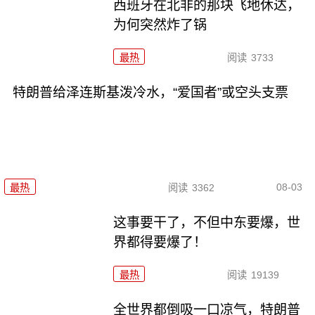
西班牙在北非的那块飞地休达，
为何突然炸了锅
最热
阅读
3733
特朗普给泽连斯基泼冷水，“爱国者”或空头支票
08-03
最热
阅读
3362
这事要干了，不但中东要爆，世
界都得要爆了！
最热
阅读
19139
全世界都倒吸一口凉气，特朗普