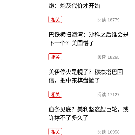
炮：炮灰代价才开始
相关
阅读
18779
巴铁横扫海湾：沙科之后谁会是
下一个？美国懵了
相关
阅读
18265
美伊停火是幌子？穆杰塔巴回
信，把中东棋盘掀了
相关
阅读
17127
血条见底？美利坚这艘巨轮，或
许撑不了多久了
相关
阅读
16958