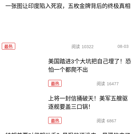
一张图让印度陷入死寂，五枚金牌背后的终极真相
08-03
最热
阅读
10322
美国踏进3个大坑把自己埋了！恐
怕一个都爬不出
最热
阅读
16477
上将一封信捅破天！美军五艘驱
逐舰要盖三口锅！
最热
阅读
6867