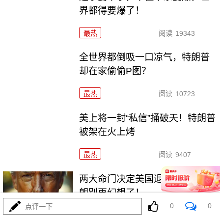
界都得要爆了！
最热
阅读
19343
全世界都倒吸一口凉气，特朗普
却在家偷偷P图？
最热
阅读
10723
美上将一封“私信”捅破天！特朗普
被架在火上烤
最热
阅读
9407
两大命门决定美国退无可退，伊
朗别再幻想了！
0
0
点评一下
最热
阅读
7014