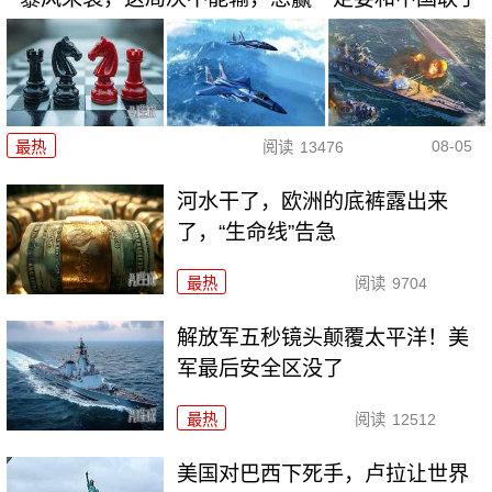
08-05
最热
阅读
13476
河水干了，欧洲的底裤露出来
了，“生命线”告急
最热
阅读
9704
解放军五秒镜头颠覆太平洋！美
军最后安全区没了
最热
阅读
12512
美国对巴西下死手，卢拉让世界