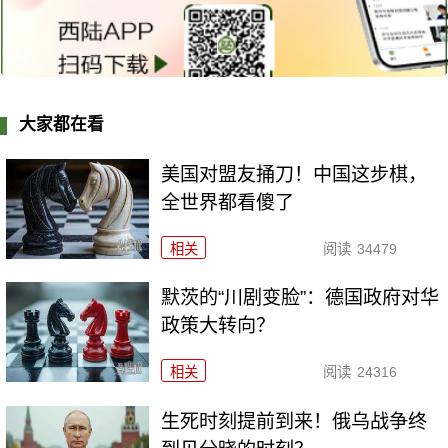
大家都在看
美国对盟友捅刀！中国这步棋，
全世界都看傻了
相关
阅读
34479
默茨的“川剧变脸”：德国政府对华
政策大转向？
相关
阅读
24316
生死时刻提前到来！俄乌战争终