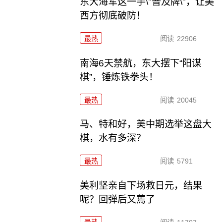
东大海军这一手\"普及牌\"，让美
西方彻底破防！
最热
阅读
22906
南海6天禁航，东大摆下“阳谋
棋”，锤炼铁拳头！
最热
阅读
20045
马、特和好，美中期选举这盘大
棋，水有多深？
最热
阅读
5791
美利坚亲自下场救日元，结果
呢？回弹后又蔫了