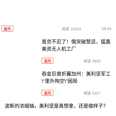
08-03
最热
阅读
10163
普京不忍了！俄突破禁忌，猛轰
美资无人机工厂
最热
阅读
8655
吞金巨兽折翼加州：美利坚军工
\"里外掏空\"困局
最热
阅读
6327
波斯的浓缩铀，美利坚是真想拿，还是做样子？