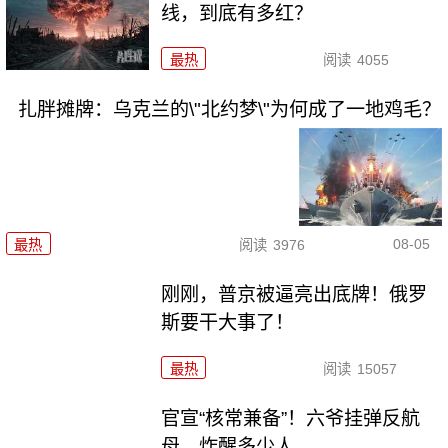
线，到底有多红？
最热
阅读
4055
扎胖摊牌：乌克兰的\"北约梦\"为何成了一地鸡毛？
08-05
最热
阅读
3976
刚刚，普京被逼亮出底牌！俄罗
斯要干大事了！
最热
阅读
15057
官宣“核常兼备”！六爷挂弹反航
母，炸醒多少人