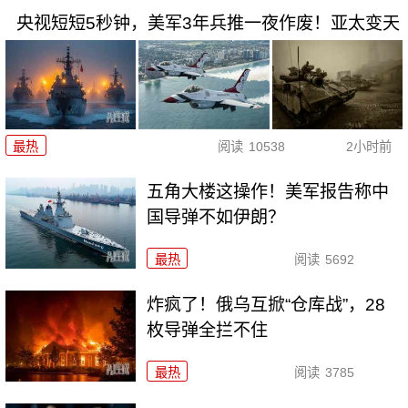
央视短短5秒钟，美军3年兵推一夜作废！亚太变天
最热
阅读
10538
2小时前
五角大楼这操作！美军报告称中
国导弹不如伊朗？
最热
阅读
5692
炸疯了！俄乌互掀“仓库战”，28
枚导弹全拦不住
最热
阅读
3785