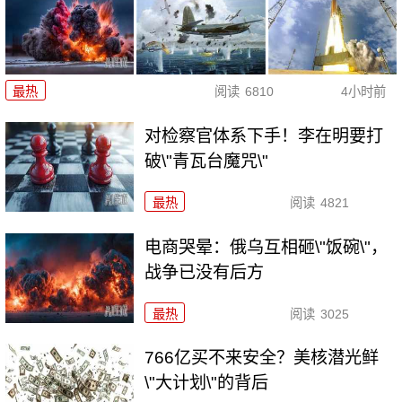
最热
阅读
6810
4小时前
对检察官体系下手！李在明要打
破\"青瓦台魔咒\"
最热
阅读
4821
电商哭晕：俄乌互相砸\"饭碗\"，
战争已没有后方
最热
阅读
3025
766亿买不来安全？美核潜光鲜
\"大计划\"的背后