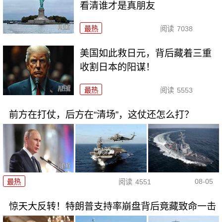
看清谁才是真朋友
最热
阅读
7038
美国如此救日元，背后藏着三重
收割日本的阳谋！
最热
阅读
5553
前方在打仗，后方在“清场”，这仗还怎么打？
08-05
最热
阅读
4551
惊天大反转！特朗普支持率崩盘背后竟藏致命一击