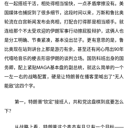
在一起搭班干活，相处得相当愉快，一点矛盾摩擦没有。美
国媒体也捕捉到了很多细节，这段时间以来，万斯和鲁比奥
轮流在白宫新闻发布会亮相，打配合打得那是相当顺手。就
连给那个不太受欢迎的伊朗军事行动擦屁股辩护，这俩人也
是分工明确、节奏紧凑，基本没出岔子。更有意思的是，鲁
比奥现在站到讲台上那是游刃有余，甚至还有闲心甩出90年
代嘻哈音乐的梗去形容伊朗的谈判立场。国防科班出身的国
务卿，配上紧贴MAGA基本盘的副总统，就这么简单的一个
一左一右的战略配置，硬是让特朗普在播客里喊出了“无人
能敌”这四个字。
第一，特朗普“钦定”接班人，共和党这盘棋到底要怎么
下？
从战略上看，特朗普这个表态有且只有一个目标——