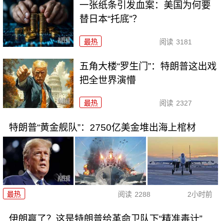
一张纸条引发血案：美国为何要
替日本“托底”？
最热
阅读
3181
五角大楼“罗生门”：特朗普这出戏
把全世界演懵
最热
阅读
2327
特朗普“黄金舰队”：2750亿美金堆出海上棺材
最热
阅读
2288
2小时前
伊朗赢了？这是特朗普给革命卫队下“精准毒计”