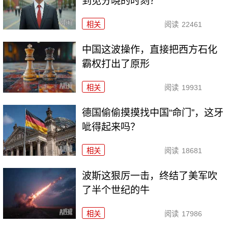
到见分晓的时刻？
相关
阅读
22461
中国这波操作，直接把西方石化
霸权打出了原形
相关
阅读
19931
德国偷偷摸摸找中国“命门”，这牙
呲得起来吗？
相关
阅读
18681
波斯这狠厉一击，终结了美军吹
了半个世纪的牛
相关
阅读
17986