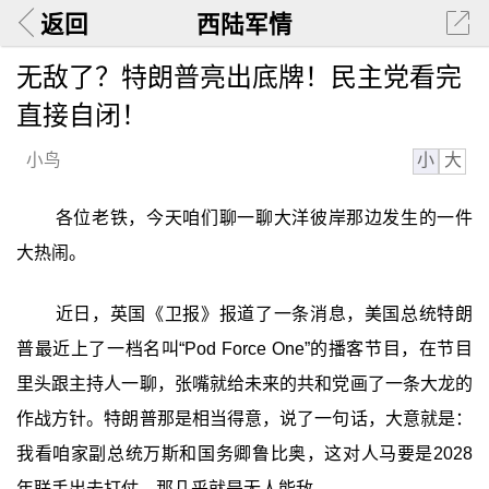
返回
西陆军情
无敌了？特朗普亮出底牌！民主党看完
直接自闭！
小
大
小鸟
各位老铁，今天咱们聊一聊大洋彼岸那边发生的一件
大热闹。
近日，英国《卫报》报道了一条消息，美国总统特朗
普最近上了一档名叫“Pod Force One”的播客节目，在节目
里头跟主持人一聊，张嘴就给未来的共和党画了一条大龙的
作战方针。特朗普那是相当得意，说了一句话，大意就是：
我看咱家副总统万斯和国务卿鲁比奥，这对人马要是2028
年联手出去打仗，那几乎就是无人能敌。