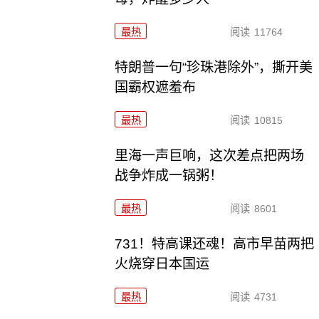
最热
阅读
11764
特朗普一句“珍珠港除外”，撕开美
国霸权遮羞布
最热
阅读
10815
里海一声巨响，这次差点把两场
战争炸成一锅粥！
最热
阅读
8601
731！特高课还魂！高市早苗两把
火烧穿日本国运
最热
阅读
4731