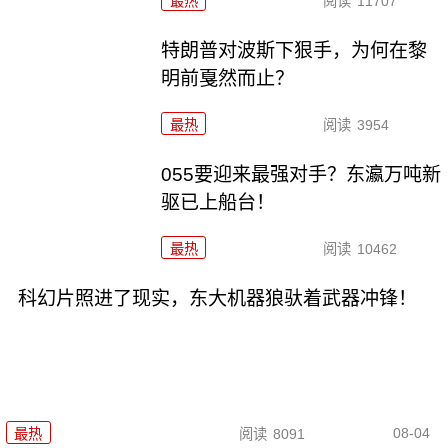
最热
阅读
11707
特朗普对波斯下狠手，为何在黎
明前戛然而止？
最热
阅读
3954
055要迎来最强对手？东瀛万吨新
驱已上船台！
最热
阅读
10462
科幻片照进了现实，东大机器狼驮着武器冲锋！
08-04
最热
阅读
8091