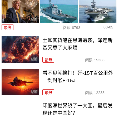
08-05
最热
阅读
6793
土耳其货船在黑海遭袭，泽连斯
基又惹了大麻烦
最热
阅读
15368
看不见就挨打！歼-15T百公里外
一剑封喉F-15J
最热
阅读
12238
印度满世界绕了一大圈，最后发
现还是中国好？