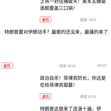
上将一封信捅破天！美军五艘驱
逐舰要盖三口锅！
最热
阅读
7015
特朗普要对伊朗动手？最狠的还没来，最骚的来了
08-03
最热
阅读
5614
政治自杀！菲律宾防长，你这是
在给菲律宾掘墓！
最热
阅读
6741
特朗普这狼来了连演十遍，伊