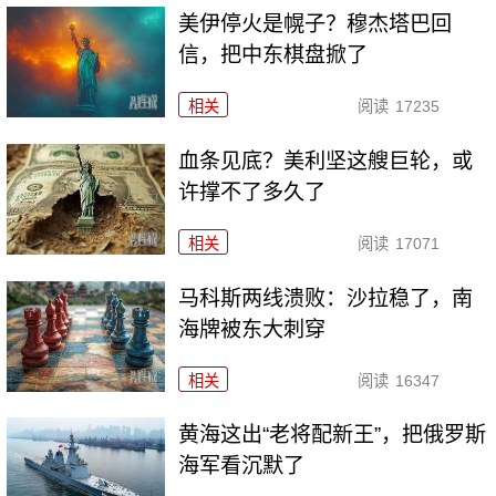
美伊停火是幌子？穆杰塔巴回
信，把中东棋盘掀了
相关
阅读
17235
血条见底？美利坚这艘巨轮，或
许撑不了多久了
相关
阅读
17071
马科斯两线溃败：沙拉稳了，南
海牌被东大刺穿
相关
阅读
16347
黄海这出“老将配新王”，把俄罗斯
海军看沉默了