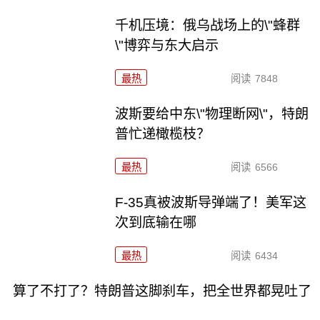
千机压境：俄乌战场上的\"蜂群
\"博弈与东大启示
最热
阅读
7848
波斯要给中东\"物理断网\"，特朗
普忙递橄榄枝？
最热
阅读
6566
F-35真被波斯导弹端了！美军这
次到底输在哪
最热
阅读
6434
算了不打了？特朗普这脚刹车，把全世界都晃吐了