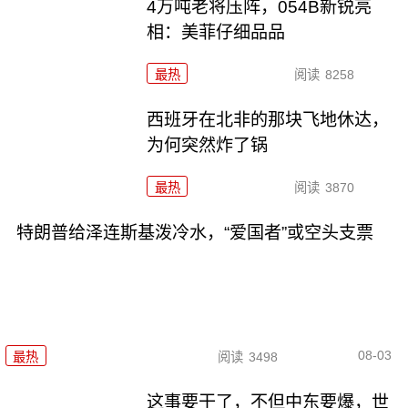
4万吨老将压阵，054B新锐亮
相：美菲仔细品品
最热
阅读
8258
西班牙在北非的那块飞地休达，
为何突然炸了锅
最热
阅读
3870
特朗普给泽连斯基泼冷水，“爱国者”或空头支票
08-03
最热
阅读
3498
这事要干了，不但中东要爆，世