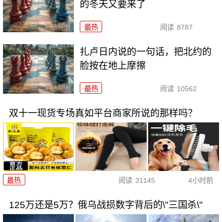
的冬天又要来了
最热
阅读
8787
扎卢日内说的一句话，把北约的
脸按在地上摩擦
最热
阅读
10562
双十一现货专场真如平台商家所说的那样吗？
最热
阅读
31145
4小时前
125万还是5万？俄乌战损数字背后的\"三国杀\"