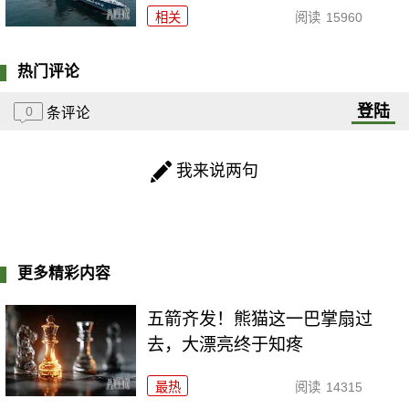
相关
阅读
15960
热门评论
登陆
0
条评论
我来说两句
更多精彩内容
五箭齐发！熊猫这一巴掌扇过
去，大漂亮终于知疼
最热
阅读
14315