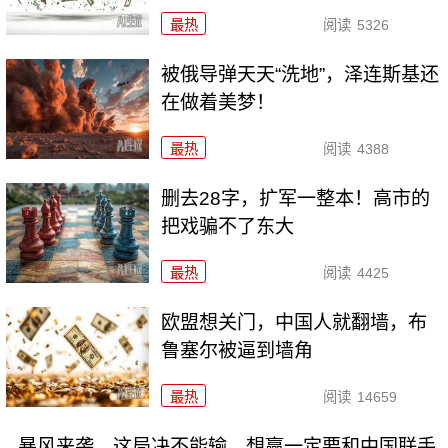
最热
阅读
5326
被俄导弹天天“洗地”，泽连斯基还
在做着美梦！
最热
阅读
4388
删去28字，扩军一整本！高市的
把戏骗不了东大
最热
阅读
4425
欧盟想关门，中国人就翻墙，布
鲁塞尔被逼到墙角
最热
阅读
14659
暴风来袭，这局决不能输，想赢一定要和中国联手