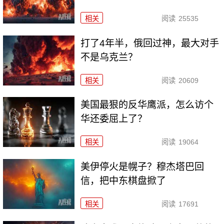
相关
阅读
25535
打了4年半，俄回过神，最大对手
不是乌克兰？
相关
阅读
20609
美国最狠的反华鹰派，怎么访个
华还委屈上了？
相关
阅读
19064
美伊停火是幌子？穆杰塔巴回
信，把中东棋盘掀了
相关
阅读
17691