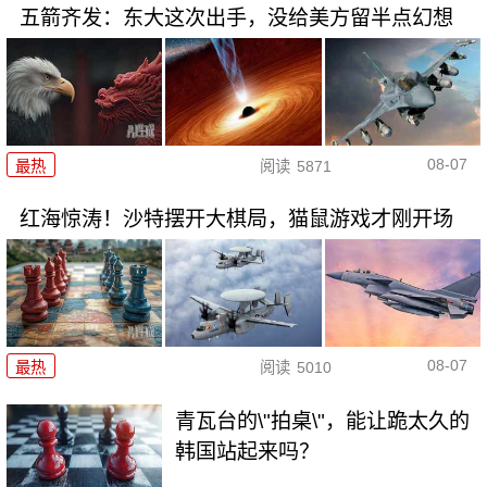
五箭齐发：东大这次出手，没给美方留半点幻想
08-07
最热
阅读
5871
红海惊涛！沙特摆开大棋局，猫鼠游戏才刚开场
08-07
最热
阅读
5010
青瓦台的\"拍桌\"，能让跪太久的
韩国站起来吗？