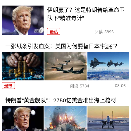
伊朗赢了？这是特朗普给革命卫
队下“精准毒计”
最热
阅读
5896
一张纸条引发血案：美国为何要替日本“托底”？
08-06
最热
阅读
5734
特朗普“黄金舰队”：2750亿美金堆出海上棺材