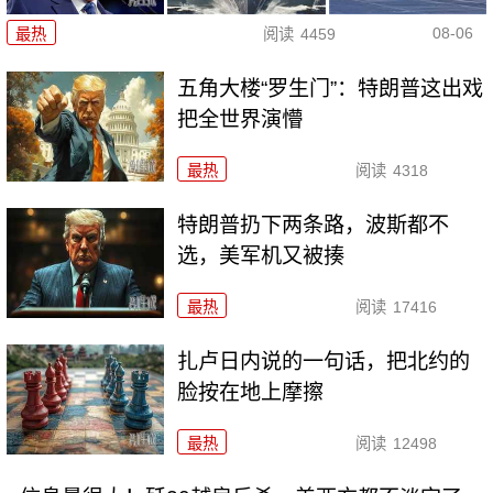
08-06
最热
阅读
4459
五角大楼“罗生门”：特朗普这出戏
把全世界演懵
最热
阅读
4318
特朗普扔下两条路，波斯都不
选，美军机又被揍
最热
阅读
17416
扎卢日内说的一句话，把北约的
脸按在地上摩擦
最热
阅读
12498