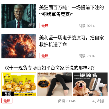
美狂囤百万吨：一场提前下注的
\"铜牌军备竞赛\"
最热
阅读
9214
美利坚一场电子战演习，把自家
救护机送了命！
最热
阅读
7894
双十一现货专场真如平台商家所说的那样吗？
最热
阅读
31145
4小时前