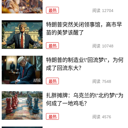
最热
阅读
12704
特朗普突然关闭领事馆，高市早
苗的美梦该醒了
最热
阅读
10748
特朗普的制造业\"回流梦\"，为何
成了回流东大？
最热
阅读
7548
扎胖摊牌：乌克兰的\"北约梦\"为
何成了一地鸡毛？
最热
阅读
4576