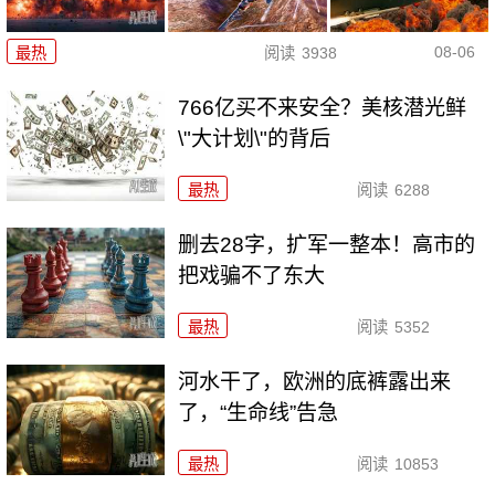
08-06
最热
阅读
3938
766亿买不来安全？美核潜光鲜
\"大计划\"的背后
最热
阅读
6288
删去28字，扩军一整本！高市的
把戏骗不了东大
最热
阅读
5352
河水干了，欧洲的底裤露出来
了，“生命线”告急
最热
阅读
10853