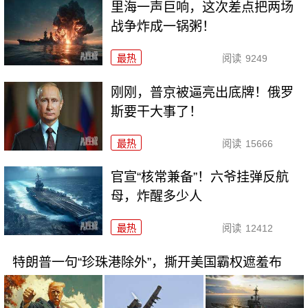
里海一声巨响，这次差点把两场
战争炸成一锅粥！
最热
阅读
9249
刚刚，普京被逼亮出底牌！俄罗
斯要干大事了！
最热
阅读
15666
官宣“核常兼备”！六爷挂弹反航
母，炸醒多少人
最热
阅读
12412
特朗普一句“珍珠港除外”，撕开美国霸权遮羞布