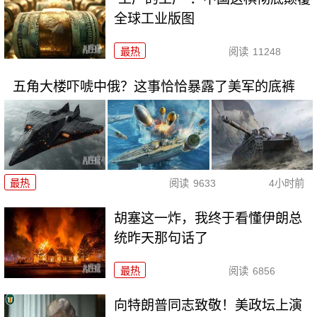
全球工业版图
最热
阅读
11248
五角大楼吓唬中俄？这事恰恰暴露了美军的底裤
最热
阅读
9633
4小时前
胡塞这一炸，我终于看懂伊朗总
统昨天那句话了
最热
阅读
6856
向特朗普同志致敬！美政坛上演