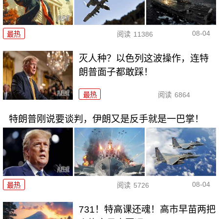
08-04
最热
阅读
11386
灭人种？以色列这波操作，连特
朗普面子都敢踩！
最热
阅读
6864
特朗普刚说要谈判，伊朗又是反手就是一巴掌！
08-04
最热
阅读
5726
731！特高课还魂！高市早苗两把