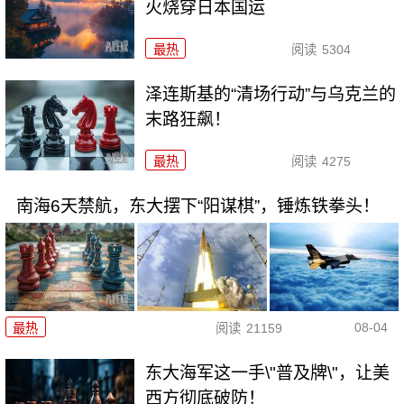
火烧穿日本国运
最热
阅读
5304
泽连斯基的“清场行动”与乌克兰的
末路狂飙！
最热
阅读
4275
南海6天禁航，东大摆下“阳谋棋”，锤炼铁拳头！
08-04
最热
阅读
21159
东大海军这一手\"普及牌\"，让美
西方彻底破防！