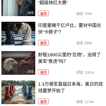
“超级抹红大赛”
最热
阅读
7049
印度豪赌千亿卢比，要对中国光
伏“卡脖子”？
最热
阅读
5888
射程1800公里的“巨炮”，治得了
美军“焦虑”吗？
最热
阅读
13614
1.3万俄军直插日本海，美日的双
线噩梦开始了
最热
阅读
11146