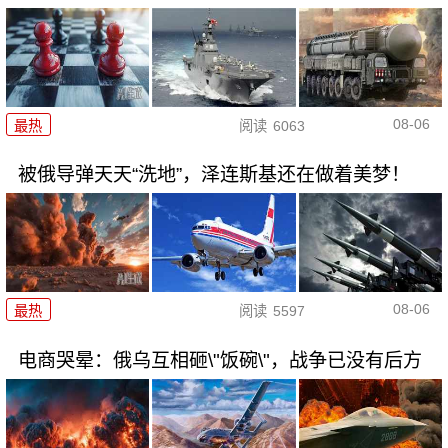
08-06
最热
阅读
6063
被俄导弹天天“洗地”，泽连斯基还在做着美梦！
08-06
最热
阅读
5597
电商哭晕：俄乌互相砸\"饭碗\"，战争已没有后方