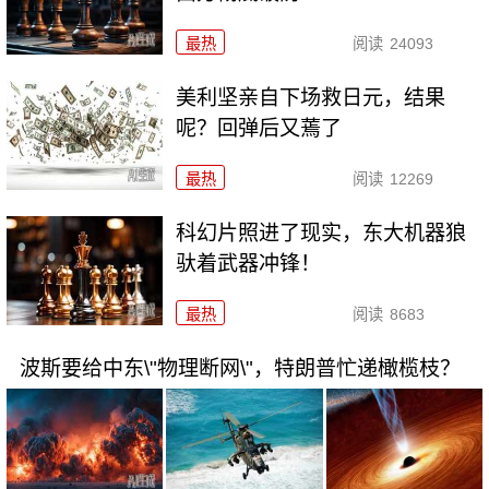
最热
阅读
24093
美利坚亲自下场救日元，结果
呢？回弹后又蔫了
最热
阅读
12269
科幻片照进了现实，东大机器狼
驮着武器冲锋！
最热
阅读
8683
波斯要给中东\"物理断网\"，特朗普忙递橄榄枝？