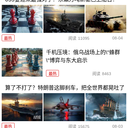
08-04
最热
阅读
11095
千机压境：俄乌战场上的\"蜂群
\"博弈与东大启示
最热
阅读
8463
算了不打了？特朗普这脚刹车，把全世界都晃吐了
08-03
最热
阅读
15675