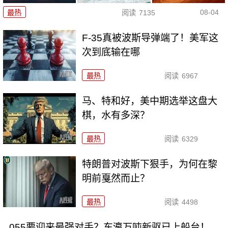
08-04
最热
阅读
7135
F-35真被波斯导弹端了！美军这
次到底输在哪
最热
阅读
6967
马、特和好，美中期选举这盘大
棋，水有多深？
最热
阅读
6329
特朗普对波斯下狠手，为何在黎
明前戛然而止？
最热
阅读
4498
055要迎来最强对手？东瀛万吨新驱已上船台！