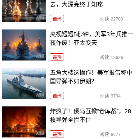
去，大漂亮终于知疼
最热
阅读
22709
央视短短5秒钟，美军3年兵推一
夜作废！亚太变天
最热
阅读
18626
五角大楼这操作！美军报告称中
国导弹不如伊朗？
最热
阅读
9794
炸疯了！俄乌互掀“仓库战”，28
枚导弹全拦不住
最热
阅读
6677