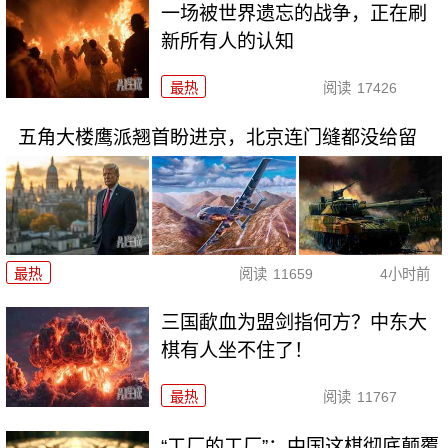
一场被世界遗忘的战争，正在刷
新所有人的认知
最热
阅读
17426
五角大楼鹰派翘首盼进京，北京连门缝都没给留
最热
阅读
11659
4小时前
三国歃血为盟剑指何方？中东大
棋有人坐不住了！
最热
阅读
11767
“工厂的工厂”：中国这棋彻底颠覆