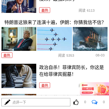
最热
阅读
6113
特朗普这狼来了连演十遍，伊朗：你猜我信不信？
08-03
最热
阅读
5353
政治自杀！菲律宾防长，你这是
在给菲律宾掘墓！
最热
阅读
7111
高市早苗又作妖！特高课卷土重
0
0
点评一下
来，日本三重困境