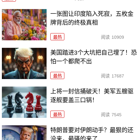
一张图让印度陷入死寂，五枚金
牌背后的终极真相
最热
阅读
10909
美国踏进3个大坑把自己埋了！恐
怕一个都爬不出
最热
阅读
17687
上将一封信捅破天！美军五艘驱
逐舰要盖三口锅！
最热
阅读
7545
特朗普要对伊朗动手？最狠的还
没来，最骚的来了