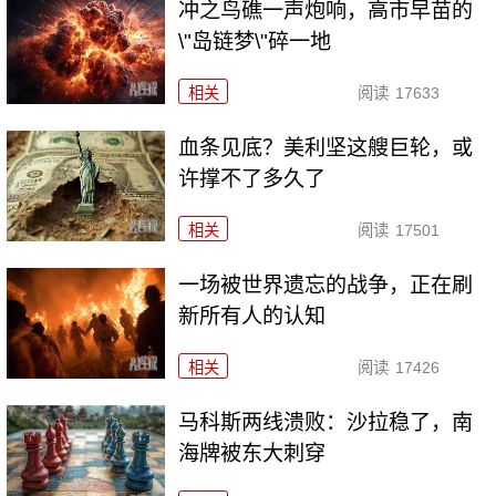
冲之鸟礁一声炮响，高市早苗的
\"岛链梦\"碎一地
相关
阅读
17633
血条见底？美利坚这艘巨轮，或
许撑不了多久了
相关
阅读
17501
一场被世界遗忘的战争，正在刷
新所有人的认知
相关
阅读
17426
马科斯两线溃败：沙拉稳了，南
海牌被东大刺穿