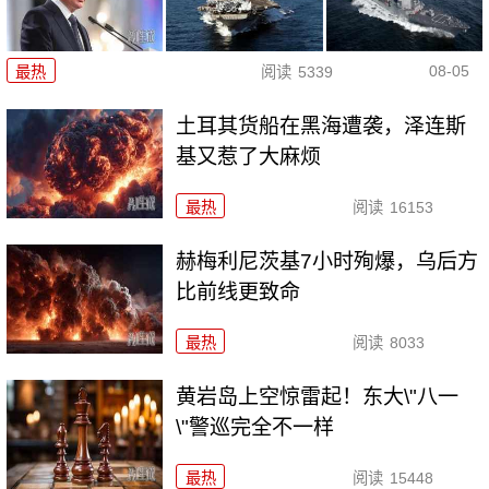
08-05
最热
阅读
5339
土耳其货船在黑海遭袭，泽连斯
基又惹了大麻烦
最热
阅读
16153
赫梅利尼茨基7小时殉爆，乌后方
比前线更致命
最热
阅读
8033
黄岩岛上空惊雷起！东大\"八一
\"警巡完全不一样
最热
阅读
15448