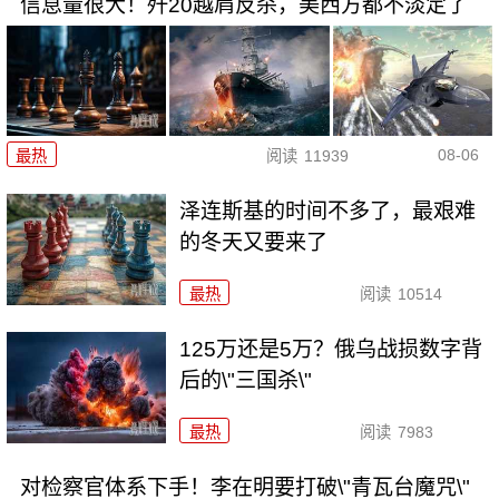
信息量很大！歼20越肩反杀，美西方都不淡定了
08-06
最热
阅读
11939
泽连斯基的时间不多了，最艰难
的冬天又要来了
最热
阅读
10514
125万还是5万？俄乌战损数字背
后的\"三国杀\"
最热
阅读
7983
对检察官体系下手！李在明要打破\"青瓦台魔咒\"