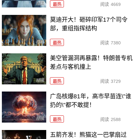
最热
阅读
4669
莫迪开大！砸碎印军17个司令
部，重组指挥结构
最热
阅读
7380
美空管漏洞再暴露！特朗普专机
差点与客机撞上
最热
阅读
3729
广岛核爆81年，高市早苗连\"谁
扔的\"都不敢提！
最热
阅读
2588
五箭齐发！熊猫这一巴掌扇过