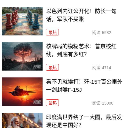
以色列内讧公开化！防长一句
话，军队不买账
最热
阅读
5982
核牌局的模糊艺术：普京核红
线，到底有多红？
最热
阅读
4714
看不见就挨打！歼-15T百公里外
一剑封喉F-15J
最热
阅读
13000
印度满世界绕了一大圈，最后发
现还是中国好？