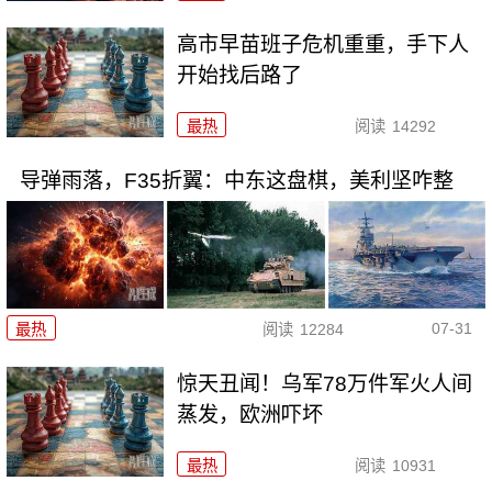
高市早苗班子危机重重，手下人
开始找后路了
最热
阅读
14292
导弹雨落，F35折翼：中东这盘棋，美利坚咋整
07-31
最热
阅读
12284
惊天丑闻！乌军78万件军火人间
蒸发，欧洲吓坏
最热
阅读
10931