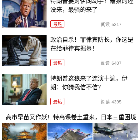
特朗普要对伊朗动手？最狠的还
没来，最骚的来了
最热
阅读
5217
政治自杀！菲律宾防长，你这是
在给菲律宾掘墓！
最热
阅读
6407
特朗普这狼来了连演十遍，伊
朗：你猜我信不信？
最热
阅读
4395
高市早苗又作妖！特高课卷土重来，日本三重困境