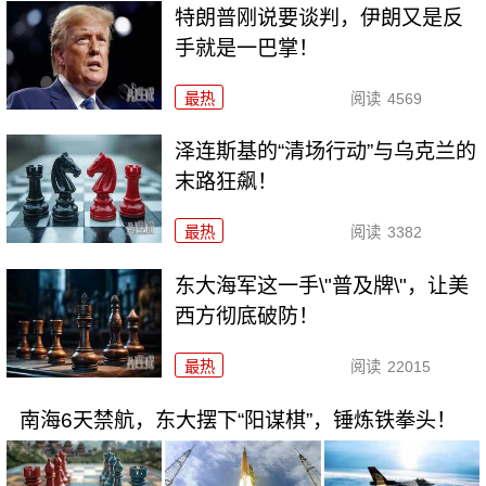
特朗普刚说要谈判，伊朗又是反
手就是一巴掌！
最热
阅读
4569
泽连斯基的“清场行动”与乌克兰的
末路狂飙！
最热
阅读
3382
东大海军这一手\"普及牌\"，让美
西方彻底破防！
最热
阅读
22015
南海6天禁航，东大摆下“阳谋棋”，锤炼铁拳头！