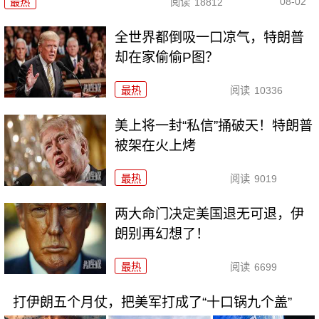
08-02
最热
阅读
18812
全世界都倒吸一口凉气，特朗普
却在家偷偷P图？
最热
阅读
10336
美上将一封“私信”捅破天！特朗普
被架在火上烤
最热
阅读
9019
两大命门决定美国退无可退，伊
朗别再幻想了！
最热
阅读
6699
打伊朗五个月仗，把美军打成了“十口锅九个盖”