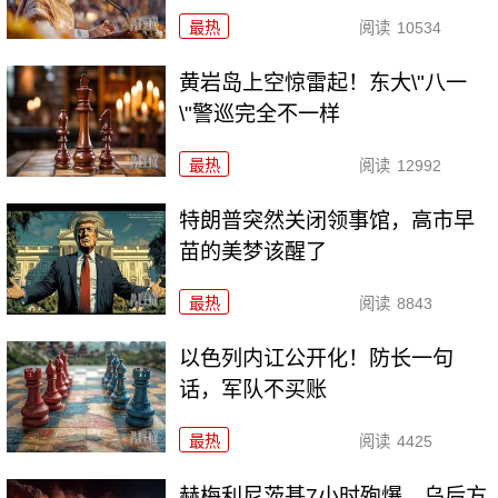
最热
阅读
10534
黄岩岛上空惊雷起！东大\"八一
\"警巡完全不一样
最热
阅读
12992
特朗普突然关闭领事馆，高市早
苗的美梦该醒了
最热
阅读
8843
以色列内讧公开化！防长一句
话，军队不买账
最热
阅读
4425
赫梅利尼茨基7小时殉爆，乌后方