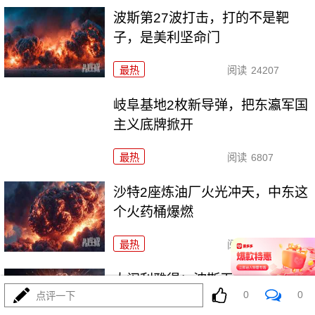
波斯第27波打击，打的不是靶
子，是美利坚命门
最热
阅读
24207
岐阜基地2枚新导弹，把东瀛军国
主义底牌掀开
最热
阅读
6807
沙特2座炼油厂火光冲天，中东这
个火药桶爆燃
最热
阅读
6849
大闹利雅得：波斯无人机是如何
0
0
点评一下
炸开了CIA秘巢