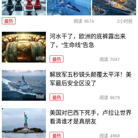
最热
阅读
9574
2小时前
河水干了，欧洲的底裤露出来
了，“生命线”告急
最热
阅读
7047
解放军五秒镜头颠覆太平洋！美
军最后安全区没了
最热
阅读
8679
美国对巴西下死手，卢拉让世界
看清谁才是真朋友
最热
阅读
4968