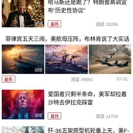
哈马斯还是跪了？特朗普高调宣
布“历史性协议”
最热
阅读
10206
菲律宾五天三闹，美航母压阵，布林肯说了大实话
07-31
最热
阅读
26591
爱国者只剩半条命，美军却拉着
沙特去伊拉克踩雷
最热
阅读
11724
歼-36五架原型机轮番上天，美F-