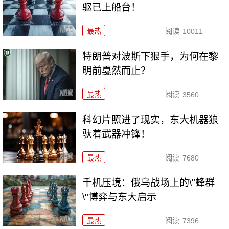
驱已上船台！
最热
阅读
10011
特朗普对波斯下狠手，为何在黎
明前戛然而止？
最热
阅读
3560
科幻片照进了现实，东大机器狼
驮着武器冲锋！
最热
阅读
7680
千机压境：俄乌战场上的\"蜂群
\"博弈与东大启示
最热
阅读
7396