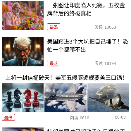
一张图让印度陷入死寂，五枚金
牌背后的终极真相
最热
阅读
10063
美国踏进3个大坑把自己埋了！恐
怕一个都爬不出
最热
阅读
16194
上将一封信捅破天！美军五艘驱逐舰要盖三口锅！
08-03
最热
阅读
6616