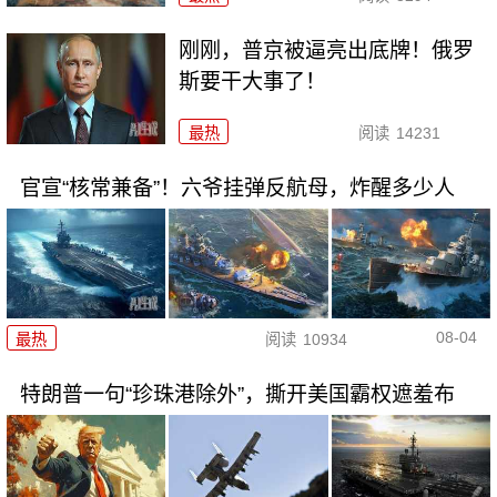
刚刚，普京被逼亮出底牌！俄罗
斯要干大事了！
最热
阅读
14231
官宣“核常兼备”！六爷挂弹反航母，炸醒多少人
08-04
最热
阅读
10934
特朗普一句“珍珠港除外”，撕开美国霸权遮羞布