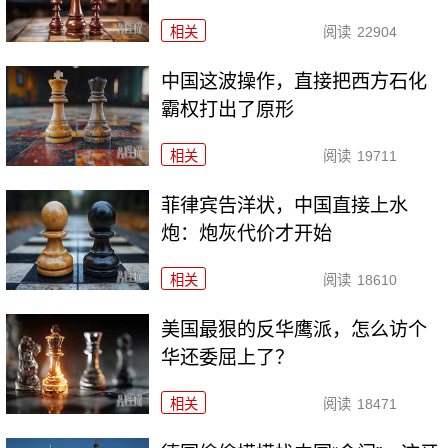
相关
阅读
22904
中国这波操作，直接把西方石化
霸权打出了原形
相关
阅读
19711
菲律宾告洋状，中国直接上水
炮：炮灰代价才开始
相关
阅读
18610
美国最狠的反华鹰派，怎么访个
华还委屈上了？
相关
阅读
18471