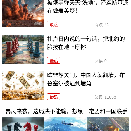
被俄导弹天天“洗地”，泽连斯基还
在做着美梦！
最热
阅读
41
扎卢日内说的一句话，把北约的
脸按在地上摩擦
最热
阅读
0
欧盟想关门，中国人就翻墙，布
鲁塞尔被逼到墙角
最热
阅读
11058
暴风来袭，这局决不能输，想赢一定要和中国联手