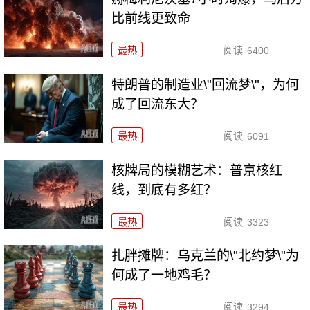
比前线更致命
最热
阅读
6400
特朗普的制造业\"回流梦\"，为何
成了回流东大？
最热
阅读
6091
核牌局的模糊艺术：普京核红
线，到底有多红？
最热
阅读
3323
扎胖摊牌：乌克兰的\"北约梦\"为
何成了一地鸡毛？
最热
阅读
3294