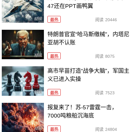
47还在PPT画鸭翼
最热
阅读
20446
特朗普官宣“哈马斯缴械”，内塔尼
亚胡不认账
最热
阅读
8075
高市早苗打造“战争大脑”，军国主
义已进入实操
最热
阅读
7523
报复来了！苏-57雷霆一击，
7000吨粮船沉海底
最热
阅读
24804