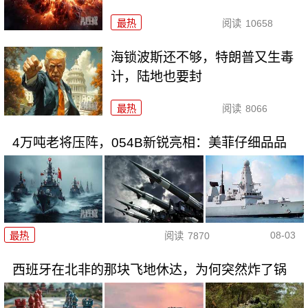
最热
阅读
10658
海锁波斯还不够，特朗普又生毒
计，陆地也要封
最热
阅读
8066
4万吨老将压阵，054B新锐亮相：美菲仔细品品
08-03
最热
阅读
7870
西班牙在北非的那块飞地休达，为何突然炸了锅