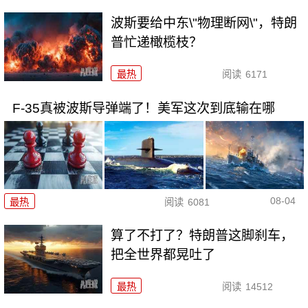
波斯要给中东\"物理断网\"，特朗
普忙递橄榄枝？
最热
阅读
6171
F-35真被波斯导弹端了！美军这次到底输在哪
08-04
最热
阅读
6081
算了不打了？特朗普这脚刹车，
把全世界都晃吐了
最热
阅读
14512