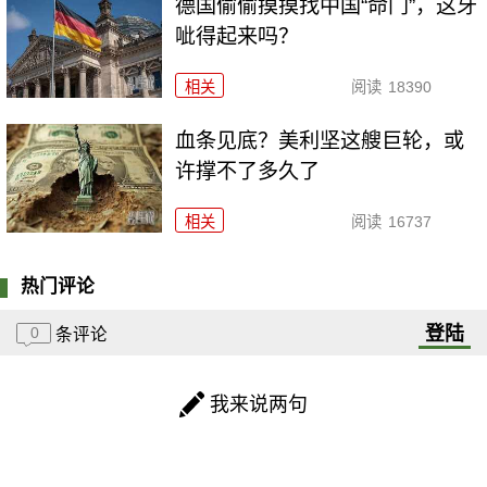
德国偷偷摸摸找中国“命门”，这牙
呲得起来吗？
相关
阅读
18390
血条见底？美利坚这艘巨轮，或
许撑不了多久了
相关
阅读
16737
热门评论
登陆
0
条评论
我来说两句