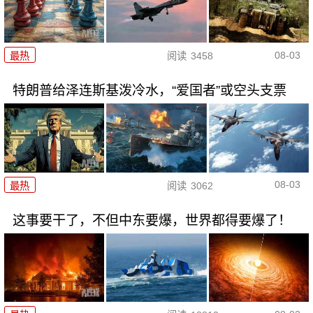
08-03
最热
阅读
3458
特朗普给泽连斯基泼冷水，“爱国者”或空头支票
08-03
最热
阅读
3062
这事要干了，不但中东要爆，世界都得要爆了！