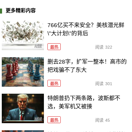
更多精彩内容
766亿买不来安全？美核潜光鲜
\"大计划\"的背后
最热
阅读
322
删去28字，扩军一整本！高市的
把戏骗不了东大
最热
阅读
301
特朗普扔下两条路，波斯都不
选，美军机又被揍
最热
阅读
45