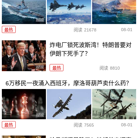
08-01
最热
阅读
21678
炸电厂锁死波斯湾！特朗普要对
伊朗下死手了？
最热
阅读
8810
6万移民一夜涌入西班牙，摩洛哥葫芦卖什么药？
08-01
最热
阅读
7565