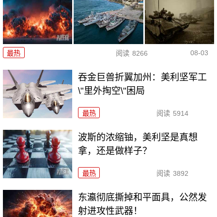
08-03
最热
阅读
8266
吞金巨兽折翼加州：美利坚军工
\"里外掏空\"困局
最热
阅读
5914
波斯的浓缩铀，美利坚是真想
拿，还是做样子？
最热
阅读
3892
东瀛彻底撕掉和平面具，公然发
射进攻性武器！