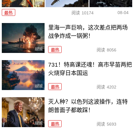
08-04
最热
阅读
10174
里海一声巨响，这次差点把两场
战争炸成一锅粥！
最热
阅读
8056
731！特高课还魂！高市早苗两把
火烧穿日本国运
最热
阅读
4202
灭人种？以色列这波操作，连特
朗普面子都敢踩！
最热
阅读
5693