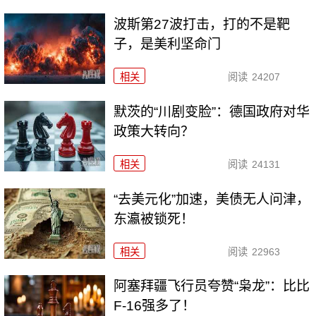
波斯第27波打击，打的不是靶
子，是美利坚命门
相关
阅读
24207
默茨的“川剧变脸”：德国政府对华
政策大转向？
相关
阅读
24131
“去美元化”加速，美债无人问津，
东瀛被锁死！
相关
阅读
22963
阿塞拜疆飞行员夸赞“枭龙”：比比
F-16强多了！