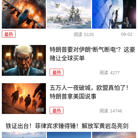
08-02
最热
阅读
5125
特朗普要对伊朗“断气断电”？这豪
赌让全球买单
最热
阅读
4277
五万人一夜破城，欧盟真怕了！
特朗普拿美国说事
最热
阅读
14746
铁证出台！菲律宾求锤得锤！解放军黄岩岛亮剑