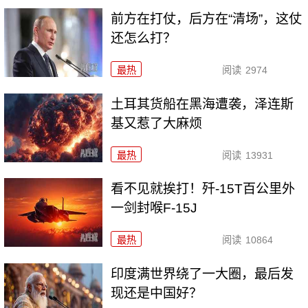
前方在打仗，后方在“清场”，这仗
还怎么打？
最热
阅读
2974
土耳其货船在黑海遭袭，泽连斯
基又惹了大麻烦
最热
阅读
13931
看不见就挨打！歼-15T百公里外
一剑封喉F-15J
最热
阅读
10864
印度满世界绕了一大圈，最后发
现还是中国好？