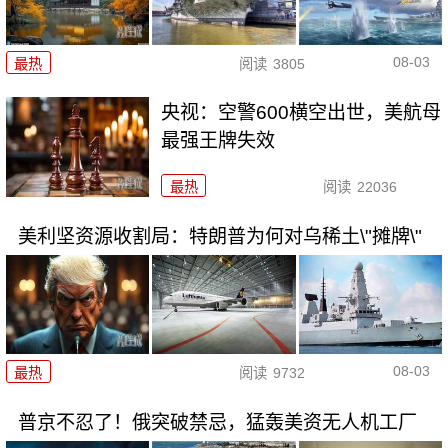
08-03
最热
阅读
3805
央视：空警600横空出世，美航母
最强王牌失效
最热
阅读
22036
美利坚资源收割局：特朗普为何对乌稀土\"摊牌\"
08-03
最热
阅读
9732
普京不忍了！俄突破禁忌，猛轰美资无人机工厂