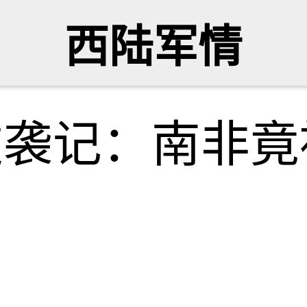
西陆军情
逆袭记：南非