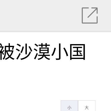
竟被沙漠小国
小
大