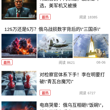
选，美军机又被揍
最热
阅读
18385
125万还是5万？俄乌战损数字背后的\"三国杀\"
08-06
最热
阅读
8621
对检察官体系下手！李在明要打
破\"青瓦台魔咒\"
最热
阅读
6727
电商哭晕：俄乌互相砸\"饭碗\"，