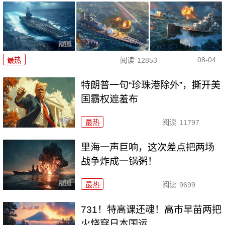
08-04
最热
阅读
12853
特朗普一句“珍珠港除外”，撕开美
国霸权遮羞布
最热
阅读
11797
里海一声巨响，这次差点把两场
战争炸成一锅粥！
最热
阅读
9699
731！特高课还魂！高市早苗两把
火烧穿日本国运