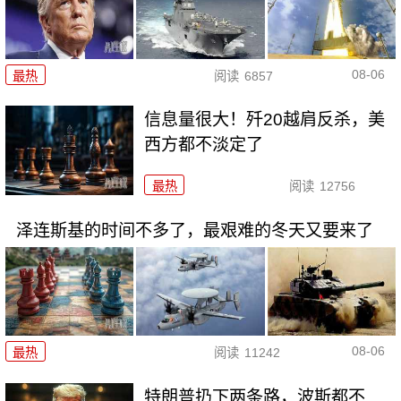
08-06
最热
阅读
6857
信息量很大！歼20越肩反杀，美
西方都不淡定了
最热
阅读
12756
泽连斯基的时间不多了，最艰难的冬天又要来了
08-06
最热
阅读
11242
特朗普扔下两条路，波斯都不