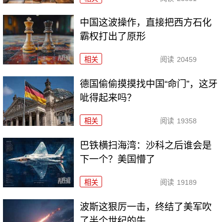
中国这波操作，直接把西方石化
霸权打出了原形
相关
阅读
20459
德国偷偷摸摸找中国“命门”，这牙
呲得起来吗？
相关
阅读
19358
巴铁横扫海湾：沙科之后谁会是
下一个？美国懵了
相关
阅读
19189
波斯这狠厉一击，终结了美军吹
了半个世纪的牛