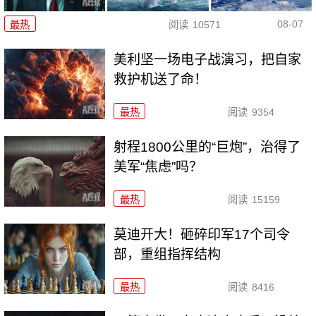
08-07
最热
阅读
10571
美利坚一场电子战演习，把自家
救护机送了命！
最热
阅读
9354
射程1800公里的“巨炮”，治得了
美军“焦虑”吗？
最热
阅读
15159
莫迪开大！砸碎印军17个司令
部，重组指挥结构
最热
阅读
8416