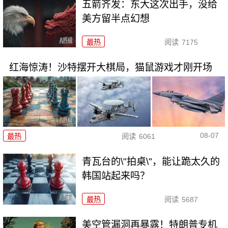
五箭齐发：东大这次出手，没给
美方留半点幻想
最热
阅读
7175
红海惊涛！沙特摆开大棋局，猫鼠游戏才刚开场
08-07
最热
阅读
6061
青瓦台的\"拍桌\"，能让跪太久的
韩国站起来吗？
最热
阅读
5687
美空管漏洞再暴露！特朗普专机