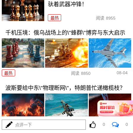
驮着武器冲锋！
最热
阅读
8955
千机压境：俄乌战场上的\"蜂群\"博弈与东大启示
08-04
最热
阅读
8850
波斯要给中东\"物理断网\"，特朗普忙递橄榄枝？
0
0
点评一下
08-04
最热
阅读
7489