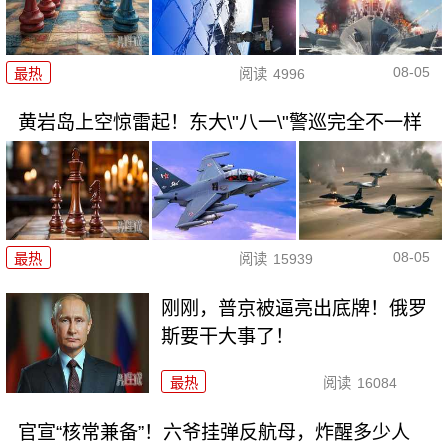
08-05
最热
阅读
4996
黄岩岛上空惊雷起！东大\"八一\"警巡完全不一样
08-05
最热
阅读
15939
刚刚，普京被逼亮出底牌！俄罗
斯要干大事了！
最热
阅读
16084
官宣“核常兼备”！六爷挂弹反航母，炸醒多少人