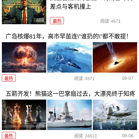
差点与客机撞上
最热
阅读
4671
广岛核爆81年，高市早苗连\"谁扔的\"都不敢提！
08-07
最热
阅读
3371
五箭齐发！熊猫这一巴掌扇过去，大漂亮终于知疼
08-06
最热
阅读
24511