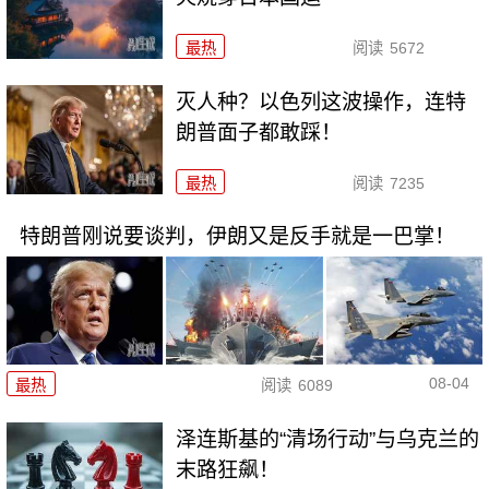
最热
阅读
5672
灭人种？以色列这波操作，连特
朗普面子都敢踩！
最热
阅读
7235
特朗普刚说要谈判，伊朗又是反手就是一巴掌！
08-04
最热
阅读
6089
泽连斯基的“清场行动”与乌克兰的
末路狂飙！