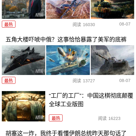
08-07
最热
阅读
16030
五角大楼吓唬中俄？这事恰恰暴露了美军的底裤
08-07
最热
阅读
13727
“工厂的工厂”：中国这棋彻底颠覆
全球工业版图
最热
阅读
16223
胡塞这一炸，我终于看懂伊朗总统昨天那句话了