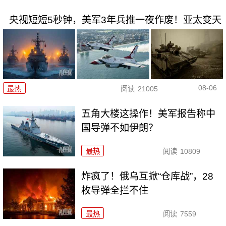
央视短短5秒钟，美军3年兵推一夜作废！亚太变天
08-06
最热
阅读
21005
五角大楼这操作！美军报告称中
国导弹不如伊朗？
最热
阅读
10809
炸疯了！俄乌互掀“仓库战”，28
枚导弹全拦不住
最热
阅读
7559