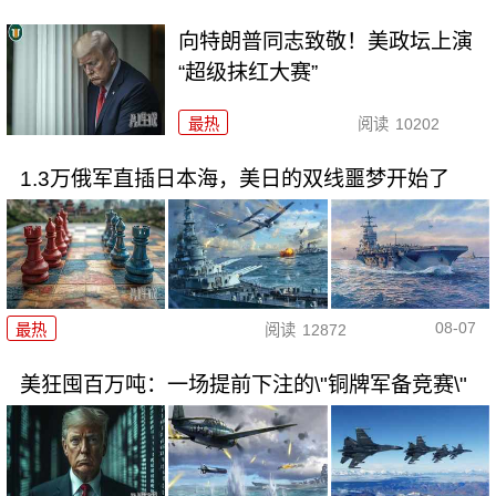
向特朗普同志致敬！美政坛上演
“超级抹红大赛”
最热
阅读
10202
1.3万俄军直插日本海，美日的双线噩梦开始了
08-07
最热
阅读
12872
美狂囤百万吨：一场提前下注的\"铜牌军备竞赛\"