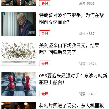
最热
阅读
6601
特朗普对波斯下狠手，为何在黎
明前戛然而止？
最热
阅读
4837
美利坚亲自下场救日元，结果
呢？回弹后又蔫了
最热
阅读
12574
055要迎来最强对手？东瀛万吨新
驱已上船台！
最热
阅读
11450
科幻片照进了现实，东大机器狼