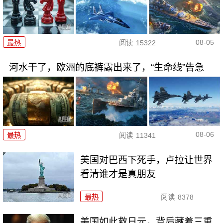
08-05
最热
阅读
15322
河水干了，欧洲的底裤露出来了，“生命线”告急
08-06
最热
阅读
11341
美国对巴西下死手，卢拉让世界
看清谁才是真朋友
最热
阅读
8378
美国如此救日元，背后藏着三重