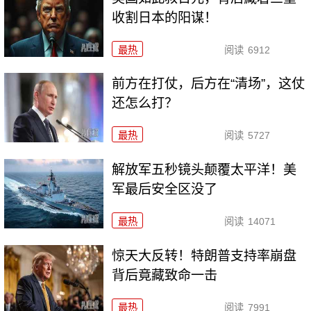
收割日本的阳谋！
最热
阅读
6912
前方在打仗，后方在“清场”，这仗
还怎么打？
最热
阅读
5727
解放军五秒镜头颠覆太平洋！美
军最后安全区没了
最热
阅读
14071
惊天大反转！特朗普支持率崩盘
背后竟藏致命一击
最热
阅读
7991