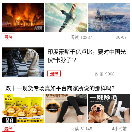
08-07
最热
阅读
10237
印度豪赌千亿卢比，要对中国光
伏“卡脖子”？
最热
阅读
9008
双十一现货专场真如平台商家所说的那样吗？
最热
阅读
31145
4小时前