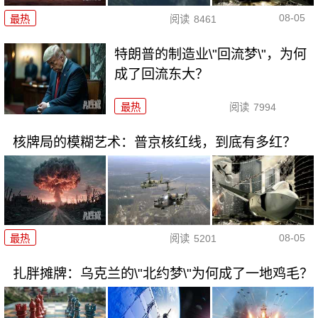
08-05
最热
阅读
8461
特朗普的制造业\"回流梦\"，为何
成了回流东大？
最热
阅读
7994
核牌局的模糊艺术：普京核红线，到底有多红？
08-05
最热
阅读
5201
扎胖摊牌：乌克兰的\"北约梦\"为何成了一地鸡毛？