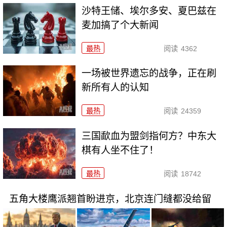
沙特王储、埃尔多安、夏巴兹在
麦加搞了个大新闻
最热
阅读
4362
一场被世界遗忘的战争，正在刷
新所有人的认知
最热
阅读
24359
三国歃血为盟剑指何方？中东大
棋有人坐不住了！
最热
阅读
18742
五角大楼鹰派翘首盼进京，北京连门缝都没给留