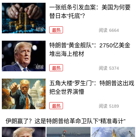
一张纸条引发血案：美国为何要
替日本“托底”？
最热
阅读
6664
特朗普“黄金舰队”：2750亿美金
堆出海上棺材
最热
阅读
5374
五角大楼“罗生门”：特朗普这出戏
把全世界演懵
最热
阅读
5189
伊朗赢了？这是特朗普给革命卫队下“精准毒计”