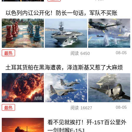
以色列内讧公开化！防长一句话，军队不买账
08-05
最热
阅读
6450
土耳其货船在黑海遭袭，泽连斯基又惹了大麻烦
08-05
最热
阅读
16627
看不见就挨打！歼-15T百公里外
一剑封喉F-15J