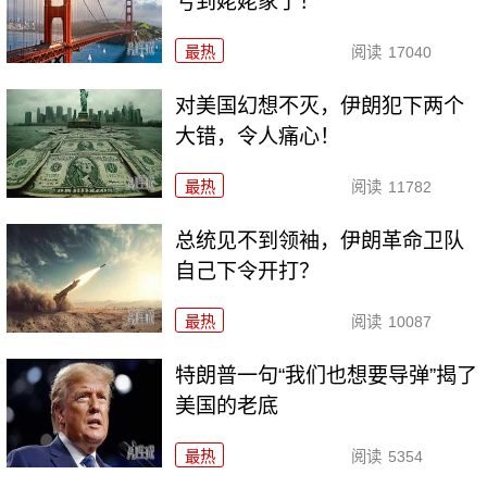
亏到姥姥家了！
最热
阅读
17040
对美国幻想不灭，伊朗犯下两个
大错，令人痛心！
最热
阅读
11782
总统见不到领袖，伊朗革命卫队
自己下令开打？
最热
阅读
10087
特朗普一句“我们也想要导弹”揭了
美国的老底
最热
阅读
5354