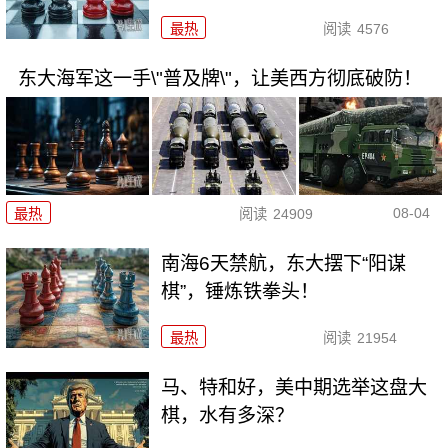
最热
阅读
4576
东大海军这一手\"普及牌\"，让美西方彻底破防！
08-04
最热
阅读
24909
南海6天禁航，东大摆下“阳谋
棋”，锤炼铁拳头！
最热
阅读
21954
马、特和好，美中期选举这盘大
棋，水有多深？