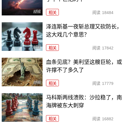
相关
阅读
18484
泽连斯基一夜斩总理又砍防长，
这大戏几个意思？
相关
阅读
17842
血条见底？美利坚这艘巨轮，或
许撑不了多久了
相关
阅读
17779
马科斯两线溃败：沙拉稳了，南
海牌被东大刺穿
相关
阅读
16882