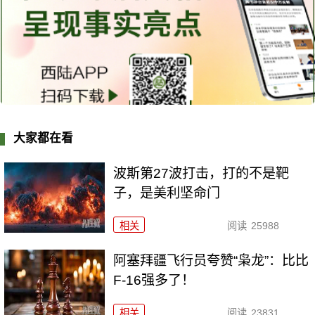
大家都在看
波斯第27波打击，打的不是靶
子，是美利坚命门
相关
阅读
25988
阿塞拜疆飞行员夸赞“枭龙”：比比
F-16强多了！
相关
阅读
23831