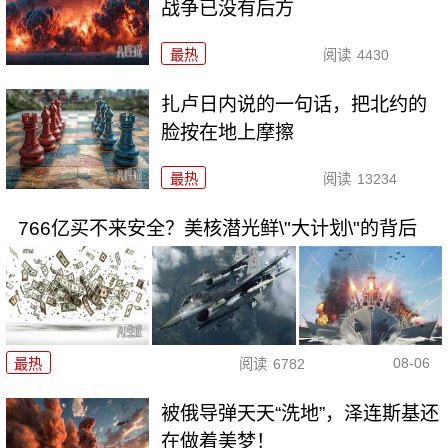
战争已没有后方
最热
阅读
4430
扎卢日内说的一句话，把北约的
脸按在地上摩擦
最热
阅读
13234
766亿买不来安全？美核潜光鲜\"大计划\"的背后
08-06
最热
阅读
6782
被俄导弹天天“洗地”，泽连斯基还
在做着美梦！