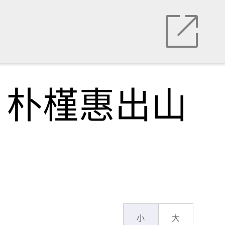
，朴槿惠出山
小
大