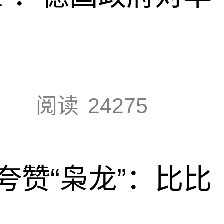
阅读
24275
夸赞“枭龙”：比比