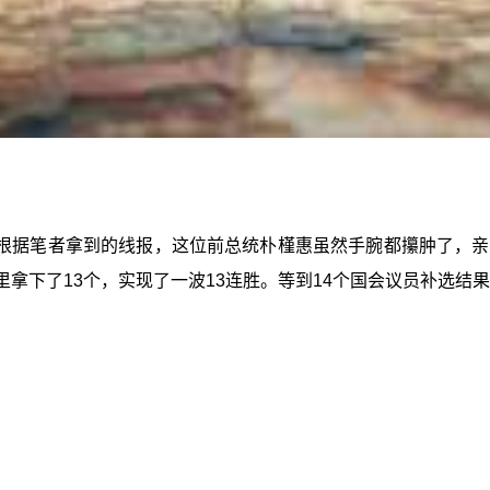
根据笔者拿到的线报，这位前总统朴槿惠虽然手腕都攥肿了，亲
里拿下了13个，实现了一波13连胜。等到14个国会议员补选