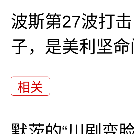
波斯第27波打
子，是美利坚命
相关
默茨的“川剧变