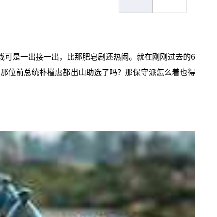
戏可是一出接一出，比那肥皂剧还热闹。就在刚刚过去的6
，那位前总统朴槿惠都出山助选了吗？那保守派怎么着也得