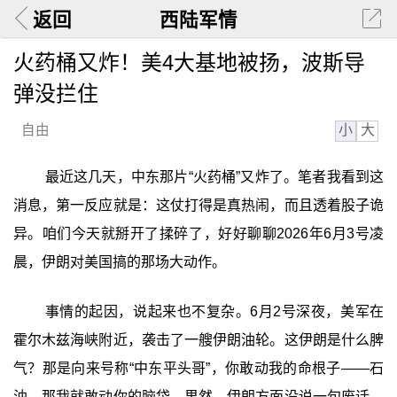
返回
西陆军情
火药桶又炸！美4大基地被扬，波斯导
弹没拦住
小
大
自由
最近这几天，中东那片“火药桶”又炸了。笔者我看到这
消息，第一反应就是：这仗打得是真热闹，而且透着股子诡
异。咱们今天就掰开了揉碎了，好好聊聊2026年6月3号凌
晨，伊朗对美国搞的那场大动作。
事情的起因，说起来也不复杂。6月2号深夜，美军在
霍尔木兹海峡附近，袭击了一艘伊朗油轮。这伊朗是什么脾
气？那是向来号称“中东平头哥”，你敢动我的命根子——石
油，那我就敢动你的脑袋。果然，伊朗方面没说一句废话，