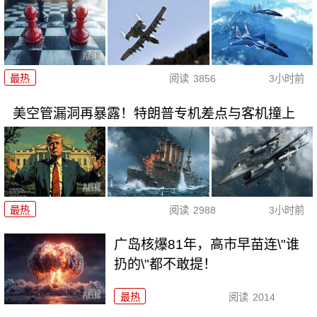
最热
阅读
3856
3小时前
美空管漏洞再暴露！特朗普专机差点与客机撞上
最热
阅读
2988
3小时前
广岛核爆81年，高市早苗连\"谁
扔的\"都不敢提！
最热
阅读
2014