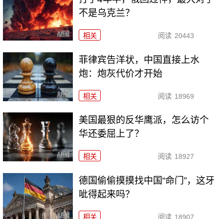
不是乌克兰？
相关
阅读
20443
菲律宾告洋状，中国直接上水
炮：炮灰代价才开始
相关
阅读
18969
美国最狠的反华鹰派，怎么访个
华还委屈上了？
相关
阅读
18927
德国偷偷摸摸找中国“命门”，这牙
呲得起来吗？
相关
阅读
18907