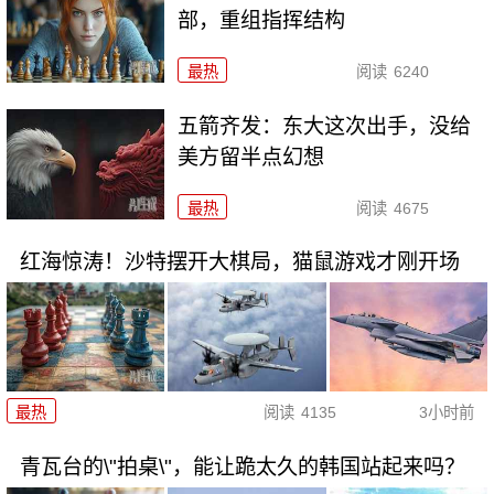
部，重组指挥结构
最热
阅读
6240
五箭齐发：东大这次出手，没给
美方留半点幻想
最热
阅读
4675
红海惊涛！沙特摆开大棋局，猫鼠游戏才刚开场
最热
阅读
4135
3小时前
青瓦台的\"拍桌\"，能让跪太久的韩国站起来吗？