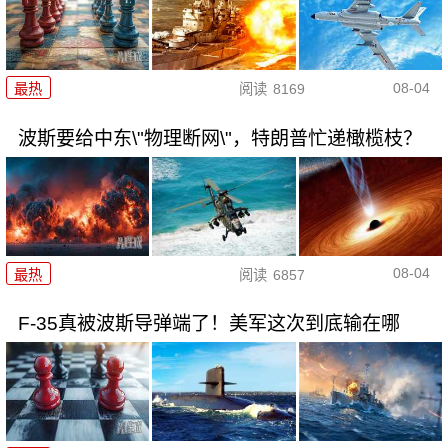
08-04
最热
阅读
8169
波斯要给中东\"物理断网\"，特朗普忙递橄榄枝？
08-04
最热
阅读
6857
F-35真被波斯导弹端了！美军这次到底输在哪