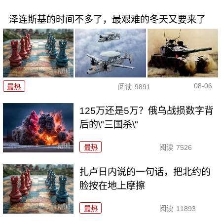
泽连斯基的时间不多了，最艰难的冬天又要来了
08-06
最热
阅读
9891
125万还是5万？俄乌战损数字背
后的\"三国杀\"
最热
阅读
7526
扎卢日内说的一句话，把北约的
脸按在地上摩擦
最热
阅读
11893