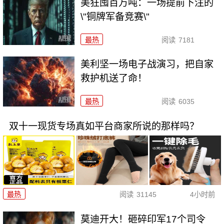
美狂囤百万吨：一场提前下注的
\"铜牌军备竞赛\"
最热
阅读
7181
美利坚一场电子战演习，把自家
救护机送了命！
最热
阅读
6035
双十一现货专场真如平台商家所说的那样吗？
最热
阅读
31145
4小时前
莫迪开大！砸碎印军17个司令