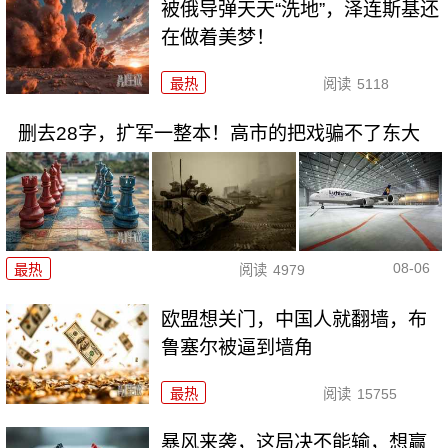
被俄导弹天天“洗地”，泽连斯基还
在做着美梦！
最热
阅读
5118
删去28字，扩军一整本！高市的把戏骗不了东大
08-06
最热
阅读
4979
欧盟想关门，中国人就翻墙，布
鲁塞尔被逼到墙角
最热
阅读
15755
暴风来袭，这局决不能输，想赢