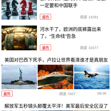
一定要和中国联手
最热
阅读
14291
河水干了，欧洲的底裤露出来
了，“生命线”告急
最热
阅读
10377
美国对巴西下死手，卢拉让世界看清谁才是真朋友
08-05
最热
阅读
7607
解放军五秒镜头颠覆太平洋！美军最后安全区没了