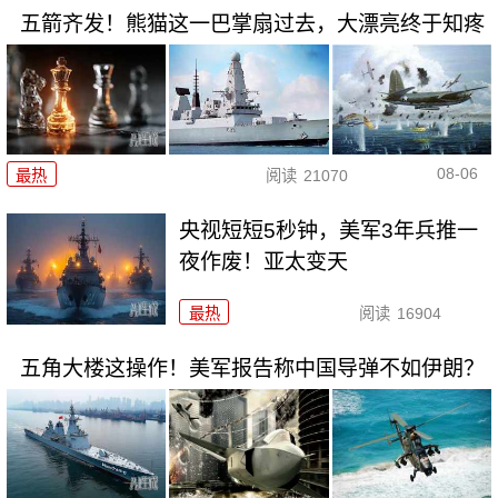
五箭齐发！熊猫这一巴掌扇过去，大漂亮终于知疼
08-06
最热
阅读
21070
央视短短5秒钟，美军3年兵推一
夜作废！亚太变天
最热
阅读
16904
五角大楼这操作！美军报告称中国导弹不如伊朗？