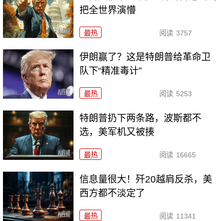
把全世界演懵
最热
阅读
3757
伊朗赢了？这是特朗普给革命卫
队下“精准毒计”
最热
阅读
5253
特朗普扔下两条路，波斯都不
选，美军机又被揍
最热
阅读
16665
信息量很大！歼20越肩反杀，美
西方都不淡定了
最热
阅读
11341