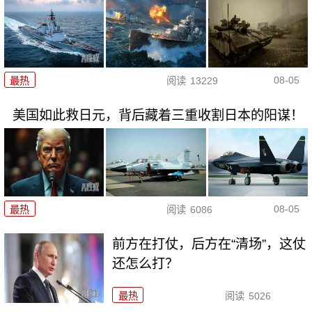
08-05
最热
阅读
13229
美国如此救日元，背后藏着三重收割日本的阳谋！
08-05
最热
阅读
6086
前方在打仗，后方在“清场”，这仗
还怎么打？
最热
阅读
5026