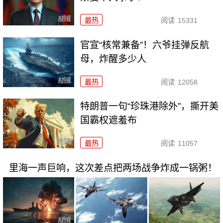
最热
阅读
15331
官宣“核常兼备”！六爷挂弹反航
母，炸醒多少人
最热
阅读
12058
特朗普一句“珍珠港除外”，撕开美
国霸权遮羞布
最热
阅读
11057
里海一声巨响，这次差点把两场战争炸成一锅粥！