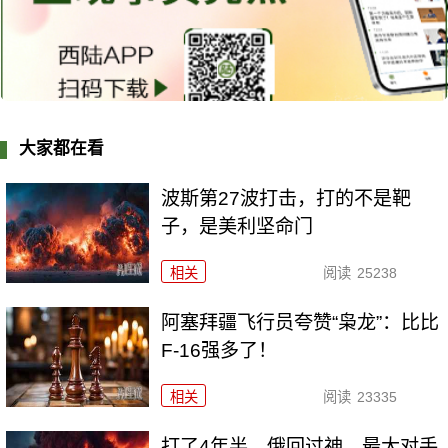
大家都在看
波斯第27波打击，打的不是靶
子，是美利坚命门
相关
阅读
25238
阿塞拜疆飞行员夸赞“枭龙”：比比
F-16强多了！
相关
阅读
23335
打了4年半，俄回过神，最大对手