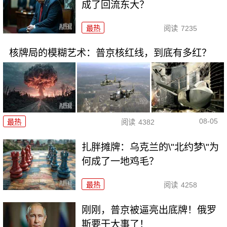
成了回流东大？
最热
阅读
7235
核牌局的模糊艺术：普京核红线，到底有多红？
08-05
最热
阅读
4382
扎胖摊牌：乌克兰的\"北约梦\"为
何成了一地鸡毛？
最热
阅读
4258
刚刚，普京被逼亮出底牌！俄罗
斯要干大事了！