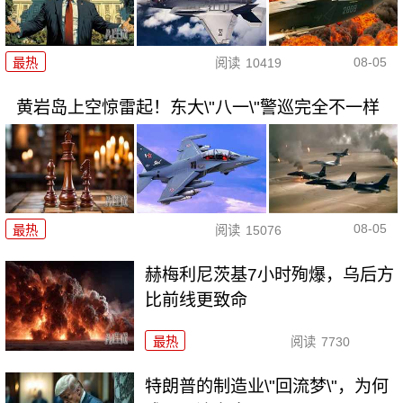
08-05
最热
阅读
10419
黄岩岛上空惊雷起！东大\"八一\"警巡完全不一样
08-05
最热
阅读
15076
赫梅利尼茨基7小时殉爆，乌后方
比前线更致命
最热
阅读
7730
特朗普的制造业\"回流梦\"，为何