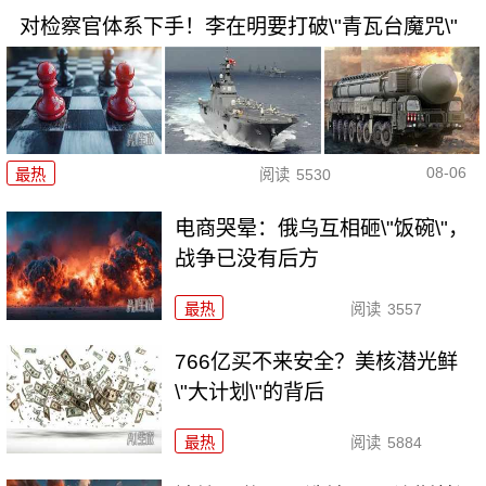
对检察官体系下手！李在明要打破\"青瓦台魔咒\"
08-06
最热
阅读
5530
电商哭晕：俄乌互相砸\"饭碗\"，
战争已没有后方
最热
阅读
3557
766亿买不来安全？美核潜光鲜
\"大计划\"的背后
最热
阅读
5884