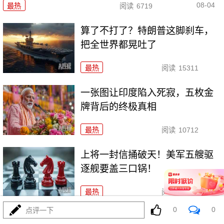
08-04
最热
阅读
6719
算了不打了？特朗普这脚刹车，
把全世界都晃吐了
最热
阅读
15311
一张图让印度陷入死寂，五枚金
牌背后的终极真相
最热
阅读
10712
上将一封信捅破天！美军五艘驱
逐舰要盖三口锅！
最热
阅读
7298
0
0
点评一下
美国踏进3个大坑把自己埋了！恐怕一个都爬不出