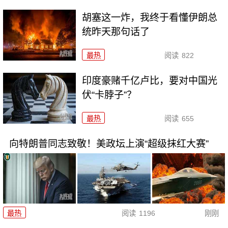
胡塞这一炸，我终于看懂伊朗总
统昨天那句话了
最热
阅读
822
印度豪赌千亿卢比，要对中国光
伏“卡脖子”？
最热
阅读
655
向特朗普同志致敬！美政坛上演“超级抹红大赛”
最热
阅读
1196
刚刚