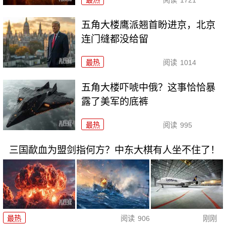
最热
阅读
1721
五角大楼鹰派翘首盼进京，北京
连门缝都没给留
最热
阅读
1014
五角大楼吓唬中俄？这事恰恰暴
露了美军的底裤
最热
阅读
995
三国歃血为盟剑指何方？中东大棋有人坐不住了！
最热
阅读
906
刚刚