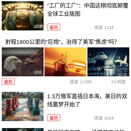
“工厂的工厂”：中国这棋彻底颠覆
全球工业版图
最热
阅读
1118
射程1800公里的“巨炮”，治得了美军“焦虑”吗？
最热
阅读
11399
3小时前
1.3万俄军直插日本海，美日的双
线噩梦开始了
最热
阅读
9104