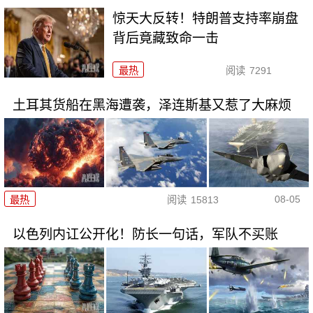
惊天大反转！特朗普支持率崩盘
背后竟藏致命一击
最热
阅读
7291
土耳其货船在黑海遭袭，泽连斯基又惹了大麻烦
08-05
最热
阅读
15813
以色列内讧公开化！防长一句话，军队不买账