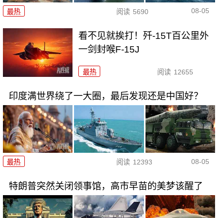
08-05
最热
阅读
5690
看不见就挨打！歼-15T百公里外
一剑封喉F-15J
最热
阅读
12655
印度满世界绕了一大圈，最后发现还是中国好？
08-05
最热
阅读
12393
特朗普突然关闭领事馆，高市早苗的美梦该醒了