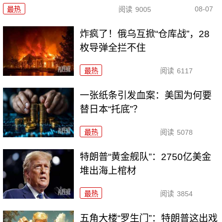
08-07
最热
阅读
9005
炸疯了！俄乌互掀“仓库战”，28
枚导弹全拦不住
最热
阅读
6117
一张纸条引发血案：美国为何要
替日本“托底”？
最热
阅读
5078
特朗普“黄金舰队”：2750亿美金
堆出海上棺材
最热
阅读
3854
五角大楼“罗生门”：特朗普这出戏