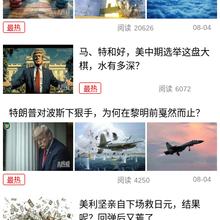
08-04
最热
阅读
20626
马、特和好，美中期选举这盘大
棋，水有多深？
最热
阅读
6072
特朗普对波斯下狠手，为何在黎明前戛然而止？
08-04
最热
阅读
4250
美利坚亲自下场救日元，结果
呢？回弹后又蔫了