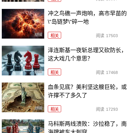
冲之鸟礁一声炮响，高市早苗的
\"岛链梦\"碎一地
相关
阅读
17503
泽连斯基一夜斩总理又砍防长，
这大戏几个意思？
相关
阅读
17468
血条见底？美利坚这艘巨轮，或
许撑不了多久了
相关
阅读
17293
马科斯两线溃败：沙拉稳了，南
海牌被东大刺穿