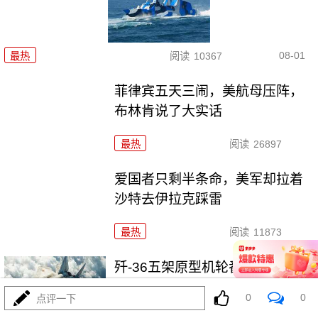
08-01
最热
阅读
10367
菲律宾五天三闹，美航母压阵，
布林肯说了大实话
最热
阅读
26897
爱国者只剩半条命，美军却拉着
沙特去伊拉克踩雷
最热
阅读
11873
歼-36五架原型机轮番上天，美F-
47还在PPT画鸭翼
0
0
点评一下