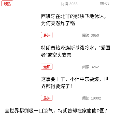
08-03
最热
阅读
8035
西班牙在北非的那块飞地休达，
为何突然炸了锅
最热
阅读
3650
特朗普给泽连斯基泼冷水，“爱国
者”或空头支票
最热
阅读
3262
这事要干了，不但中东要爆，世
界都得要爆了！
最热
阅读
19002
全世界都倒吸一口凉气，特朗普却在家偷偷P图？