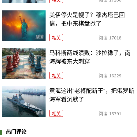
相关
阅读
17206
美伊停火是幌子？穆杰塔巴回
信，把中东棋盘掀了
相关
阅读
17018
马科斯两线溃败：沙拉稳了，南
海牌被东大刺穿
相关
阅读
16229
黄海这出“老将配新王”，把俄罗斯
海军看沉默了
相关
阅读
15791
热门评论