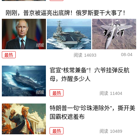
刚刚，普京被逼亮出底牌！俄罗斯要干大事了！
08-04
最热
阅读
14693
官宣“核常兼备”！六爷挂弹反航
母，炸醒多少人
最热
阅读
11404
特朗普一句“珍珠港除外”，撕开美
国霸权遮羞布
最热
阅读
10489