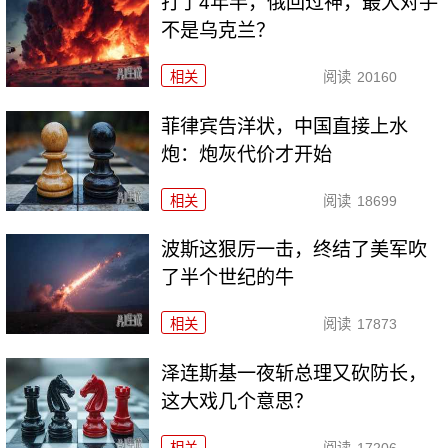
打了4年半，俄回过神，最大对手
不是乌克兰？
相关
阅读
20160
菲律宾告洋状，中国直接上水
炮：炮灰代价才开始
相关
阅读
18699
波斯这狠厉一击，终结了美军吹
了半个世纪的牛
相关
阅读
17873
泽连斯基一夜斩总理又砍防长，
这大戏几个意思？