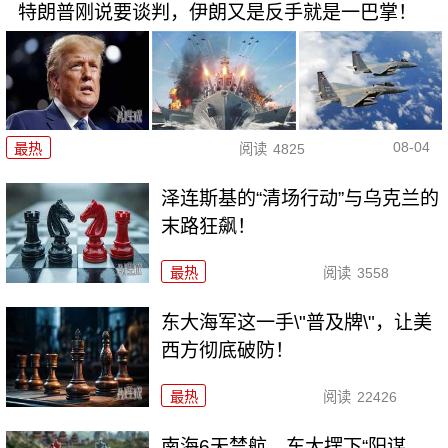
特朗普刚说要谈判，伊朗又是反手就是一巴掌！
08-04
最热
阅读
4825
泽连斯基的“清场行动”与乌克兰的
末路狂飙！
最热
阅读
3558
东大海军这一手\"普及牌\"，让美
西方彻底破防！
最热
阅读
22426
南海6天禁航，东大摆下“阳谋