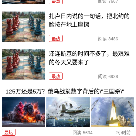
最热
阅读
7667
扎卢日内说的一句话，把北约的
脸按在地上摩擦
最热
阅读
8486
泽连斯基的时间不多了，最艰难
的冬天又要来了
最热
阅读
6938
125万还是5万？俄乌战损数字背后的\"三国杀\"
最热
阅读
5634
2小时前