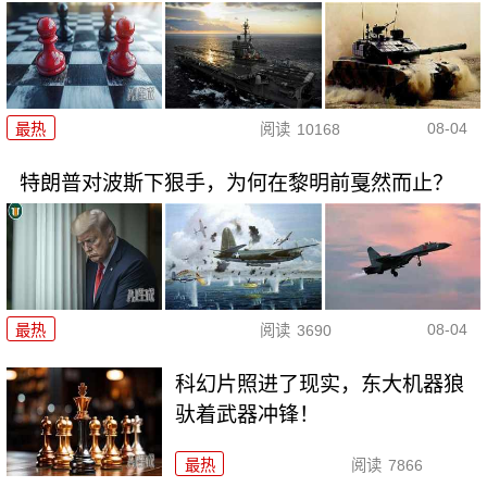
08-04
最热
阅读
10168
特朗普对波斯下狠手，为何在黎明前戛然而止？
08-04
最热
阅读
3690
科幻片照进了现实，东大机器狼
驮着武器冲锋！
最热
阅读
7866