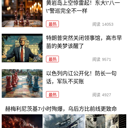
黄岩岛上空惊雷起！东大\"八一
\"警巡完全不一样
最热
阅读
14053
特朗普突然关闭领事馆，高市早
苗的美梦该醒了
最热
阅读
9571
以色列内讧公开化！防长一句
话，军队不买账
最热
阅读
4927
赫梅利尼茨基7小时殉爆，乌后方比前线更致命