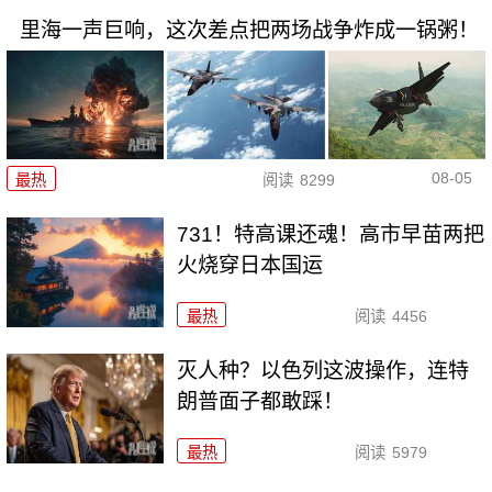
里海一声巨响，这次差点把两场战争炸成一锅粥！
08-05
最热
阅读
8299
731！特高课还魂！高市早苗两把
火烧穿日本国运
最热
阅读
4456
灭人种？以色列这波操作，连特
朗普面子都敢踩！
最热
阅读
5979