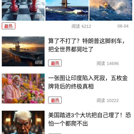
08-04
最热
阅读
6212
算了不打了？特朗普这脚刹车，
把全世界都晃吐了
最热
阅读
14696
一张图让印度陷入死寂，五枚金
牌背后的终极真相
最热
阅读
10222
美国踏进3个大坑把自己埋了！恐
怕一个都爬不出