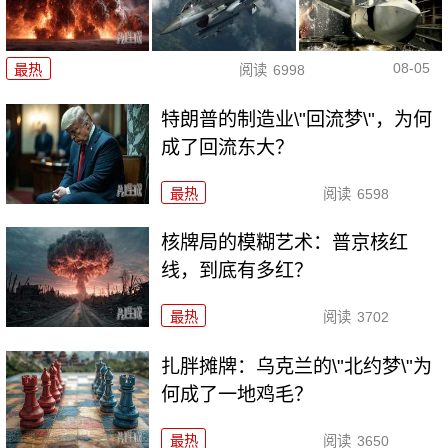
08-05
最热
阅读
6998
特朗普的制造业\"回流梦\"，为何
成了回流东大？
最热
阅读
6598
核牌局的模糊艺术：普京核红
线，到底有多红？
最热
阅读
3702
扎胖摊牌：乌克兰的\"北约梦\"为
何成了一地鸡毛？
最热
阅读
3650