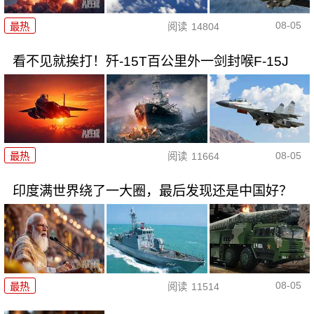
08-05
最热
阅读
14804
看不见就挨打！歼-15T百公里外一剑封喉F-15J
08-05
最热
阅读
11664
印度满世界绕了一大圈，最后发现还是中国好？
08-05
最热
阅读
11514