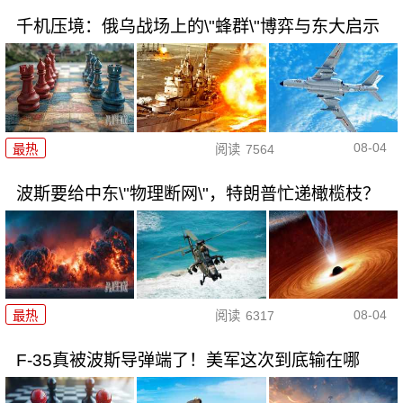
千机压境：俄乌战场上的\"蜂群\"博弈与东大启示
08-04
最热
阅读
7564
波斯要给中东\"物理断网\"，特朗普忙递橄榄枝？
08-04
最热
阅读
6317
F-35真被波斯导弹端了！美军这次到底输在哪