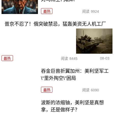
最热
阅读
9924
普京不忍了！俄突破禁忌，猛轰美资无人机工厂
08-03
最热
阅读
8445
吞金巨兽折翼加州：美利坚军工
\"里外掏空\"困局
最热
阅读
6090
波斯的浓缩铀，美利坚是真想
拿，还是做样子？