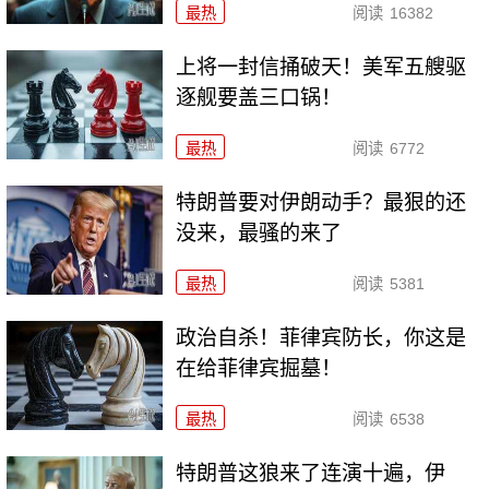
最热
阅读
16382
上将一封信捅破天！美军五艘驱
逐舰要盖三口锅！
最热
阅读
6772
特朗普要对伊朗动手？最狠的还
没来，最骚的来了
最热
阅读
5381
政治自杀！菲律宾防长，你这是
在给菲律宾掘墓！
最热
阅读
6538
特朗普这狼来了连演十遍，伊