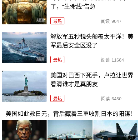
了，“生命线”告急
最热
阅读
9047
解放军五秒镜头颠覆太平洋！美
军最后安全区没了
最热
阅读
11684
美国对巴西下死手，卢拉让世界
看清谁才是真朋友
最热
阅读
6450
美国如此救日元，背后藏着三重收割日本的阳谋！