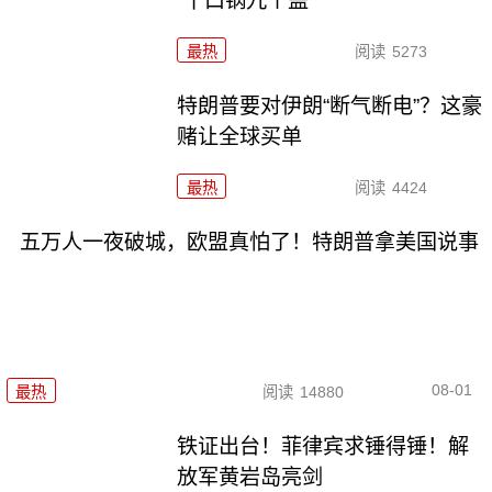
“十口锅九个盖”
最热
阅读
5273
特朗普要对伊朗“断气断电”？这豪
赌让全球买单
最热
阅读
4424
五万人一夜破城，欧盟真怕了！特朗普拿美国说事
08-01
最热
阅读
14880
铁证出台！菲律宾求锤得锤！解
放军黄岩岛亮剑