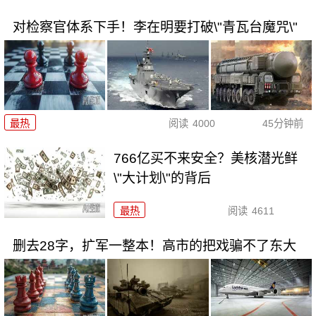
对检察官体系下手！李在明要打破\"青瓦台魔咒\"
最热
阅读
4000
45分钟前
766亿买不来安全？美核潜光鲜
\"大计划\"的背后
最热
阅读
4611
删去28字，扩军一整本！高市的把戏骗不了东大