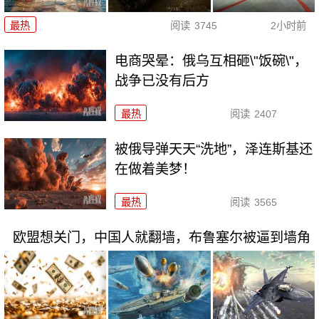
最热
阅读
3745
2小时前
电商哭晕：俄乌互相砸\"饭碗\"，
战争已没有后方
最热
阅读
2407
被俄导弹天天“洗地”，泽连斯基还
在做着美梦！
最热
阅读
3565
欧盟想关门，中国人就翻墙，布鲁塞尔被逼到墙角