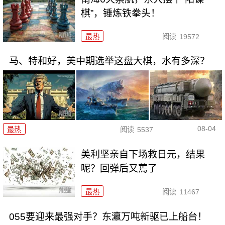
棋”，锤炼铁拳头！
最热
阅读
19572
马、特和好，美中期选举这盘大棋，水有多深？
08-04
最热
阅读
5537
美利坚亲自下场救日元，结果
呢？回弹后又蔫了
最热
阅读
11467
055要迎来最强对手？东瀛万吨新驱已上船台！