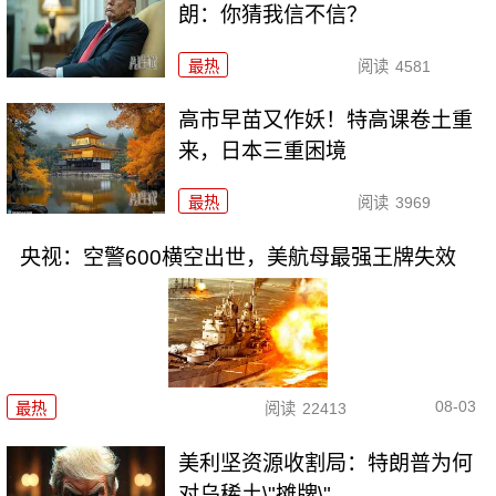
朗：你猜我信不信？
最热
阅读
4581
高市早苗又作妖！特高课卷土重
来，日本三重困境
最热
阅读
3969
央视：空警600横空出世，美航母最强王牌失效
08-03
最热
阅读
22413
美利坚资源收割局：特朗普为何
对乌稀土\"摊牌\"