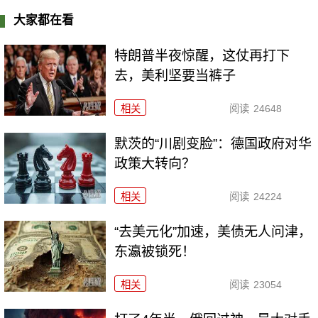
大家都在看
特朗普半夜惊醒，这仗再打下
去，美利坚要当裤子
相关
阅读
24648
默茨的“川剧变脸”：德国政府对华
政策大转向？
相关
阅读
24224
“去美元化”加速，美债无人问津，
东瀛被锁死！
相关
阅读
23054