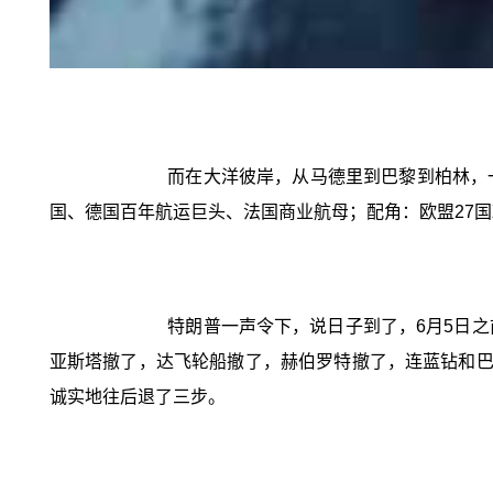
而在大洋彼岸，从马德里到巴黎到柏林，
国、德国百年航运巨头、法国商业航母；配角：欧盟27
特朗普一声令下，说日子到了，6月5日
亚斯塔撤了，达飞轮船撤了，赫伯罗特撤了，连蓝钻和巴
诚实地往后退了三步。