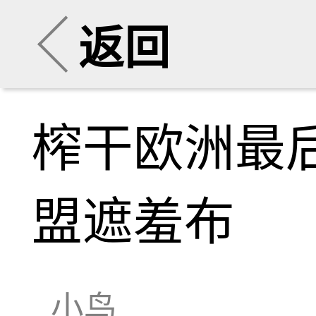
返回
榨干欧洲最
盟遮羞布
小鸟