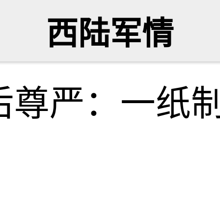
西陆军情
后尊严：一纸