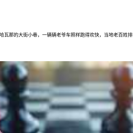
古巴哈瓦那的大街小巷，一辆辆老爷车照样跑得欢快，当地老百姓