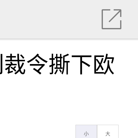
制裁令撕下欧
小
大