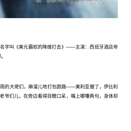
名字叫《美元霸权的降维打击》——主演：西班牙酒店帝
部。
唤雨的大佬们，麻溜儿地打包跑路——美利亚撤了，伊比利
大老爷们儿，在旁边看得目瞪口呆，嘴上嘟囔两句，身体却