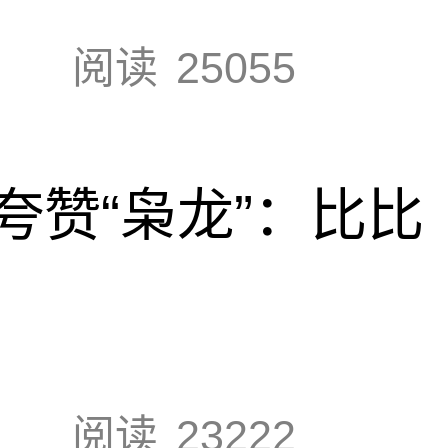
阅读
25055
夸赞“枭龙”：比比
阅读
23222