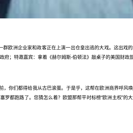
一群欧洲企业家和政客正在上演一出仓皇出逃的大戏。这出戏的
国政府；特邀嘉宾：拿着《赫尔姆斯-伯顿法》敲桌子的美国财政
之前，你们都得给我从古巴滚蛋。于是乎，这帮在欧洲商界呼风
塞罗都跑路了。您猜怎么着？欧盟那帮平时标榜“欧洲主权”的