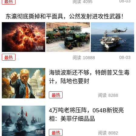
08-03
最热
阅读
4095
东瀛彻底撕掉和平面具，公然发射进攻性武器！
08-03
最热
阅读
10888
海锁波斯还不够，特朗普又生毒
计，陆地也要封
最热
阅读
8288
4万吨老将压阵，054B新锐亮
相：美菲仔细品品
最热
阅读
8082