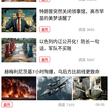
特朗普突然关闭领事馆，高市早
苗的美梦该醒了
最热
阅读
9691
以色列内讧公开化！防长一句
话，军队不买账
最热
阅读
5047
赫梅利尼茨基7小时殉爆，乌后方比前线更致命
08-05
最热
阅读
7103