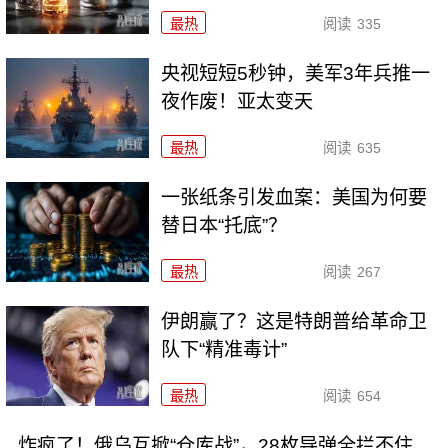
最热
阅读
335
央视短短5秒钟，美军3年兵推一
夜作废！亚太变天
最热
阅读
635
一张纸条引发血案：美国为何要
替日本“托底”？
最热
阅读
267
伊朗赢了？这是特朗普给革命卫
队下“精准毒计”
最热
阅读
654
炸疯了！俄乌互掀“仓库战”，28枚导弹全拦不住