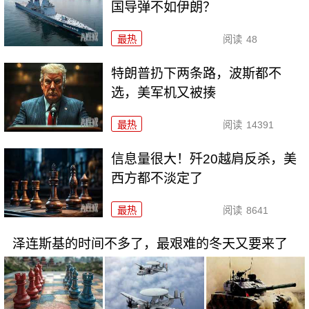
国导弹不如伊朗？
最热
阅读
48
特朗普扔下两条路，波斯都不
选，美军机又被揍
最热
阅读
14391
信息量很大！歼20越肩反杀，美
西方都不淡定了
最热
阅读
8641
泽连斯基的时间不多了，最艰难的冬天又要来了