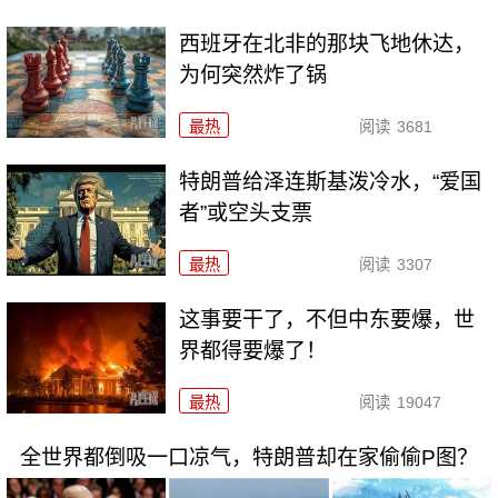
西班牙在北非的那块飞地休达，
为何突然炸了锅
最热
阅读
3681
特朗普给泽连斯基泼冷水，“爱国
者”或空头支票
最热
阅读
3307
这事要干了，不但中东要爆，世
界都得要爆了！
最热
阅读
19047
全世界都倒吸一口凉气，特朗普却在家偷偷P图？