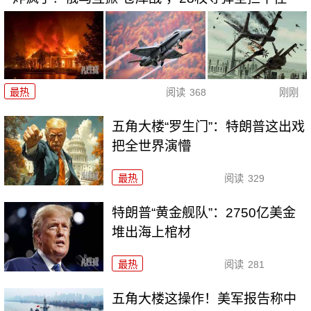
最热
阅读
368
刚刚
五角大楼“罗生门”：特朗普这出戏
把全世界演懵
最热
阅读
329
特朗普“黄金舰队”：2750亿美金
堆出海上棺材
最热
阅读
281
五角大楼这操作！美军报告称中