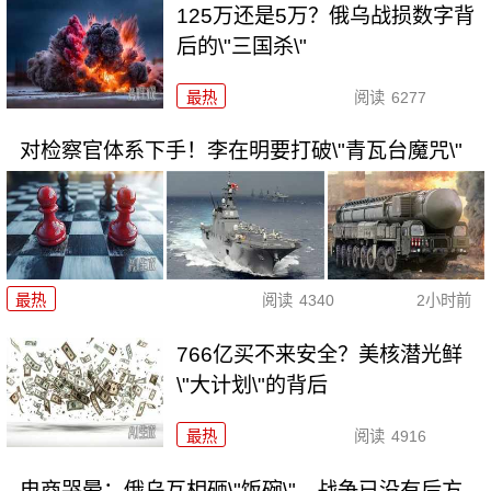
125万还是5万？俄乌战损数字背
后的\"三国杀\"
最热
阅读
6277
对检察官体系下手！李在明要打破\"青瓦台魔咒\"
最热
阅读
4340
2小时前
766亿买不来安全？美核潜光鲜
\"大计划\"的背后
最热
阅读
4916
电商哭晕：俄乌互相砸\"饭碗\"，战争已没有后方