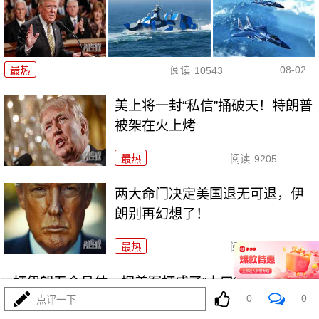
08-02
最热
阅读
10543
美上将一封“私信”捅破天！特朗普
被架在火上烤
最热
阅读
9205
两大命门决定美国退无可退，伊
朗别再幻想了！
最热
阅读
6872
打伊朗五个月仗，把美军打成了“十口锅九个盖”
0
0
点评一下