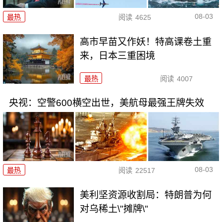
08-03
最热
阅读
4625
高市早苗又作妖！特高课卷土重
来，日本三重困境
最热
阅读
4007
央视：空警600横空出世，美航母最强王牌失效
08-03
最热
阅读
22517
美利坚资源收割局：特朗普为何
对乌稀土\"摊牌\"