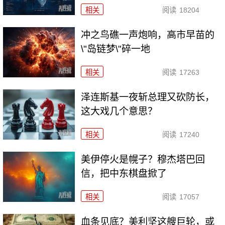
相关
阅读
18204
冲之鸟礁一声炮响，高市早苗的
\"岛链梦\"碎一地
相关
阅读
17263
泽连斯基一夜斩总理又砍防长，
这大戏几个意思？
相关
阅读
17240
美伊停火是幌子？穆杰塔巴回
信，把中东棋盘掀了
相关
阅读
17057
血条见底？美利坚这艘巨轮，或