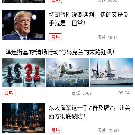
最热
阅读
6035
特朗普刚说要谈判，伊朗又是反
手就是一巴掌！
最热
阅读
4882
泽连斯基的“清场行动”与乌克兰的末路狂飙！
08-04
最热
阅读
3587
东大海军这一手\"普及牌\"，让美
西方彻底破防！
最热
阅读
22539