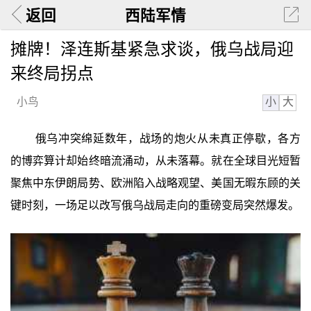
返回
西陆军情
摊牌！泽连斯基紧急求谈，俄乌战局迎
来终局拐点
小
大
小鸟
俄乌冲突绵延数年，战场的炮火从未真正停歇，各方
的博弈算计却始终暗流涌动，从未落幕。就在全球目光短暂
聚焦中东伊朗局势、欧洲陷入战略观望、美国无暇东顾的关
键时刻，一场足以改写俄乌战局走向的重磅变局突然爆发。