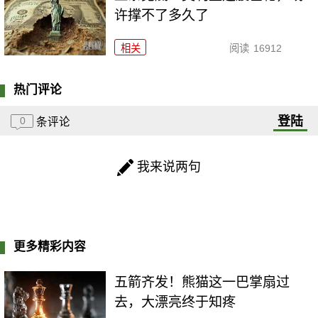
许撑不了多久了
相关
阅读
16912
热门评论
登陆
0
条评论
我来说两句
更多精彩内容
五箭齐发！熊猫这一巴掌扇过
去，大漂亮终于知疼