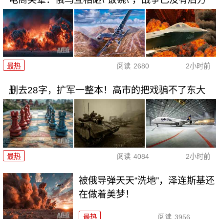
最热
阅读
2680
2小时前
删去28字，扩军一整本！高市的把戏骗不了东大
最热
阅读
4084
2小时前
被俄导弹天天“洗地”，泽连斯基还
在做着美梦！
最热
阅读
3956