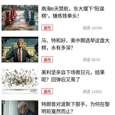
南海6天禁航，东大摆下“阳谋
棋”，锤炼铁拳头！
最热
阅读
19706
马、特和好，美中期选举这盘大
棋，水有多深？
最热
阅读
5576
美利坚亲自下场救日元，结果
呢？回弹后又蔫了
最热
阅读
11501
特朗普对波斯下狠手，为何在黎
明前戛然而止？