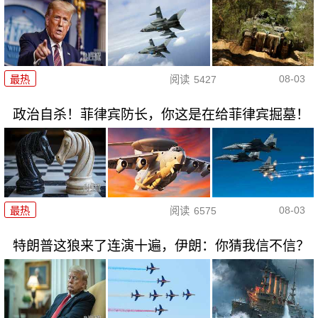
08-03
最热
阅读
5427
政治自杀！菲律宾防长，你这是在给菲律宾掘墓！
08-03
最热
阅读
6575
特朗普这狼来了连演十遍，伊朗：你猜我信不信？