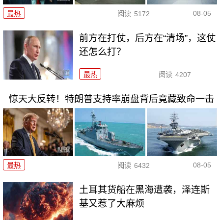
08-05
最热
阅读
5172
前方在打仗，后方在“清场”，这仗
还怎么打？
最热
阅读
4207
惊天大反转！特朗普支持率崩盘背后竟藏致命一击
08-05
最热
阅读
6432
土耳其货船在黑海遭袭，泽连斯
基又惹了大麻烦