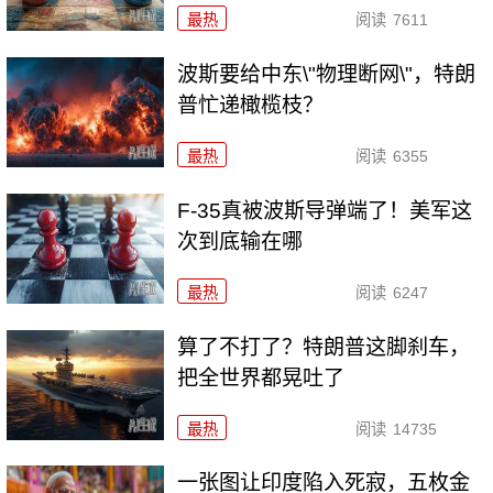
最热
阅读
7611
波斯要给中东\"物理断网\"，特朗
普忙递橄榄枝？
最热
阅读
6355
F-35真被波斯导弹端了！美军这
次到底输在哪
最热
阅读
6247
算了不打了？特朗普这脚刹车，
把全世界都晃吐了
最热
阅读
14735
一张图让印度陷入死寂，五枚金