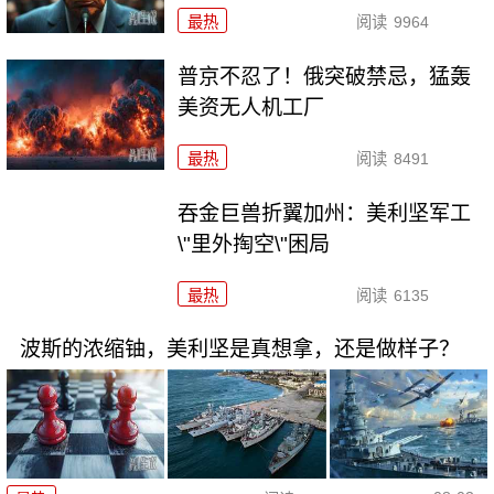
最热
阅读
9964
普京不忍了！俄突破禁忌，猛轰
美资无人机工厂
最热
阅读
8491
吞金巨兽折翼加州：美利坚军工
\"里外掏空\"困局
最热
阅读
6135
波斯的浓缩铀，美利坚是真想拿，还是做样子？