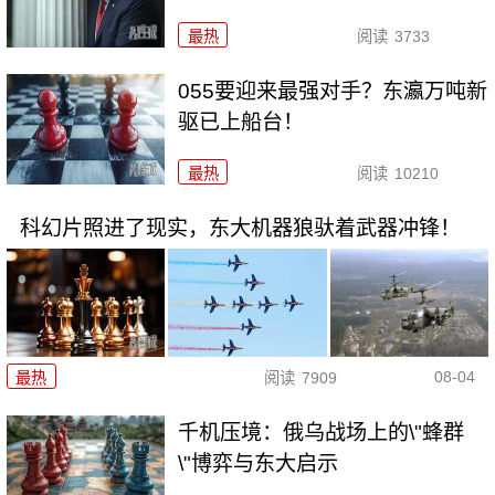
最热
阅读
3733
055要迎来最强对手？东瀛万吨新
驱已上船台！
最热
阅读
10210
科幻片照进了现实，东大机器狼驮着武器冲锋！
08-04
最热
阅读
7909
千机压境：俄乌战场上的\"蜂群
\"博弈与东大启示