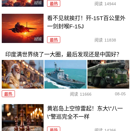
最热
阅读
14944
看不见就挨打！歼-15T百公里外
一剑封喉F-15J
最热
阅读
11838
印度满世界绕了一大圈，最后发现还是中国好？
08-05
最热
阅读
11666
黄岩岛上空惊雷起！东大\"八一
\"警巡完全不一样
最热
阅读
14266