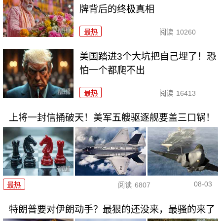
牌背后的终极真相
最热
阅读
10260
美国踏进3个大坑把自己埋了！恐
怕一个都爬不出
最热
阅读
16413
上将一封信捅破天！美军五艘驱逐舰要盖三口锅！
08-03
最热
阅读
6807
特朗普要对伊朗动手？最狠的还没来，最骚的来了