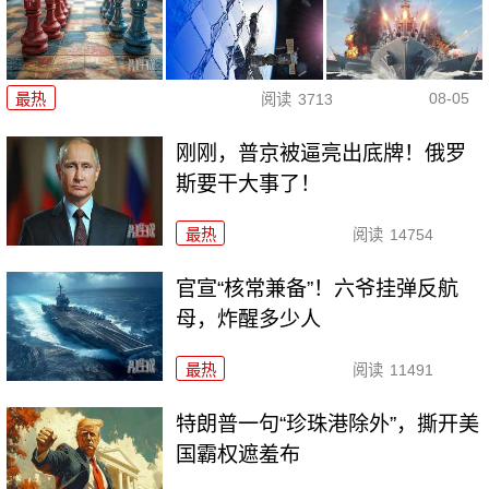
08-05
最热
阅读
3713
刚刚，普京被逼亮出底牌！俄罗
斯要干大事了！
最热
阅读
14754
官宣“核常兼备”！六爷挂弹反航
母，炸醒多少人
最热
阅读
11491
特朗普一句“珍珠港除外”，撕开美
国霸权遮羞布