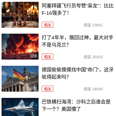
阿塞拜疆飞行员夸赞“枭龙”：比比
F-16强多了！
相关
阅读
23051
打了4年半，俄回过神，最大对手
不是乌克兰？
相关
阅读
20203
德国偷偷摸摸找中国“命门”，这牙
呲得起来吗？
相关
阅读
18550
巴铁横扫海湾：沙科之后谁会是
下一个？美国懵了