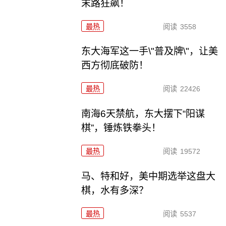
末路狂飙！
最热
阅读
3558
东大海军这一手\"普及牌\"，让美
西方彻底破防！
最热
阅读
22426
南海6天禁航，东大摆下“阳谋
棋”，锤炼铁拳头！
最热
阅读
19572
马、特和好，美中期选举这盘大
棋，水有多深？
最热
阅读
5537