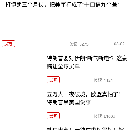
打伊朗五个月仗，把美军打成了“十口锅九个盖”
08-02
最热
阅读
5273
特朗普要对伊朗“断气断电”？这豪
赌让全球买单
最热
阅读
4424
五万人一夜破城，欧盟真怕了！
特朗普拿美国说事
最热
阅读
14880