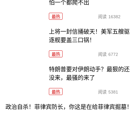
怕一个都爬不出
最热
阅读
16382
上将一封信捅破天！美军五艘驱
逐舰要盖三口锅！
最热
阅读
6772
特朗普要对伊朗动手？最狠的还
没来，最骚的来了
最热
阅读
5381
政治自杀！菲律宾防长，你这是在给菲律宾掘墓！