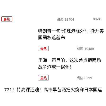
08-04
最热
阅读
11404
特朗普一句“珍珠港除外”，撕开美
国霸权遮羞布
最热
阅读
10489
里海一声巨响，这次差点把两场
战争炸成一锅粥！
最热
阅读
8299
731！特高课还魂！高市早苗两把火烧穿日本国运