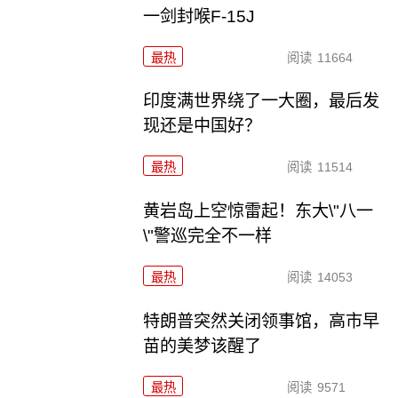
一剑封喉F-15J
最热
阅读
11664
印度满世界绕了一大圈，最后发
现还是中国好？
最热
阅读
11514
黄岩岛上空惊雷起！东大\"八一
\"警巡完全不一样
最热
阅读
14053
特朗普突然关闭领事馆，高市早
苗的美梦该醒了
最热
阅读
9571