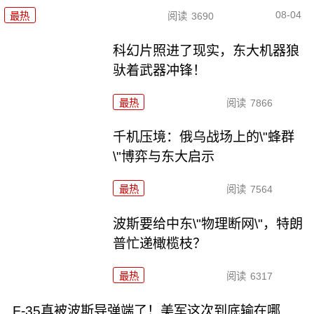
08-04
最热
阅读
3690
科幻片照进了现实，东大机器狼
驮着武器冲锋！
最热
阅读
7866
千机压境：俄乌战场上的\"蜂群
\"博弈与东大启示
最热
阅读
7564
波斯要给中东\"物理断网\"，特朗
普忙递橄榄枝？
最热
阅读
6317
F-35真被波斯导弹端了！美军这次到底输在哪