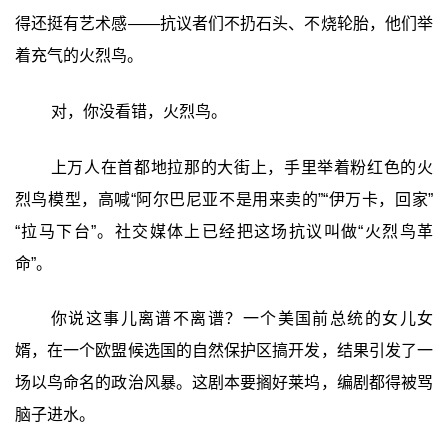
得还挺有艺术感——抗议者们不扔石头、不烧轮胎，他们举
着充气的火烈鸟。
对，你没看错，火烈鸟。
上万人在首都地拉那的大街上，手里举着粉红色的火
烈鸟模型，高喊“阿尔巴尼亚不是用来卖的”“伊万卡，回家”
“拉马下台”。社交媒体上已经把这场抗议叫做“火烈鸟革
命”。
你说这事儿离谱不离谱？一个美国前总统的女儿女
婿，在一个欧盟候选国的自然保护区搞开发，结果引发了一
场以鸟命名的政治风暴。这剧本要搁好莱坞，编剧都得被骂
脑子进水。