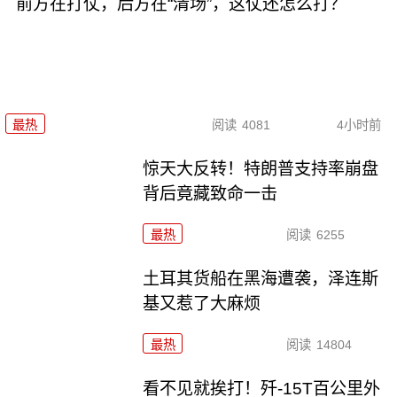
前方在打仗，后方在“清场”，这仗还怎么打？
最热
阅读
4081
4小时前
惊天大反转！特朗普支持率崩盘
背后竟藏致命一击
最热
阅读
6255
土耳其货船在黑海遭袭，泽连斯
基又惹了大麻烦
最热
阅读
14804
看不见就挨打！歼-15T百公里外