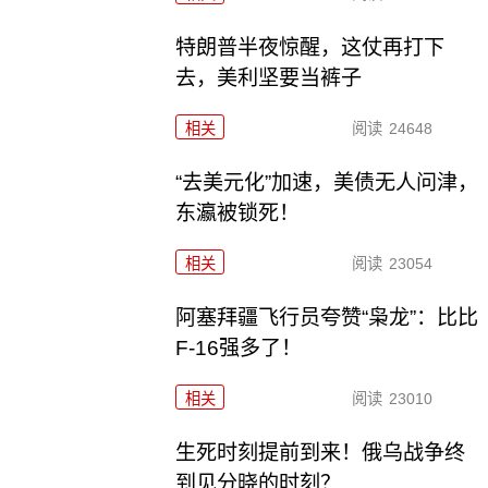
特朗普半夜惊醒，这仗再打下
去，美利坚要当裤子
相关
阅读
24648
“去美元化”加速，美债无人问津，
东瀛被锁死！
相关
阅读
23054
阿塞拜疆飞行员夸赞“枭龙”：比比
F-16强多了！
相关
阅读
23010
生死时刻提前到来！俄乌战争终
到见分晓的时刻？