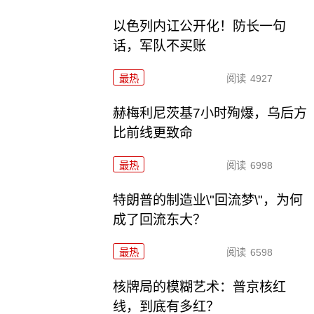
以色列内讧公开化！防长一句
话，军队不买账
最热
阅读
4927
赫梅利尼茨基7小时殉爆，乌后方
比前线更致命
最热
阅读
6998
特朗普的制造业\"回流梦\"，为何
成了回流东大？
最热
阅读
6598
核牌局的模糊艺术：普京核红
线，到底有多红？