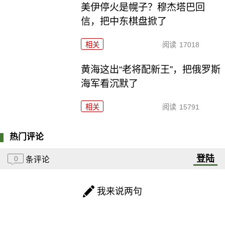
美伊停火是幌子？穆杰塔巴回
信，把中东棋盘掀了
相关
阅读
17018
黄海这出“老将配新王”，把俄罗斯
海军看沉默了
相关
阅读
15791
热门评论
登陆
0
条评论
我来说两句