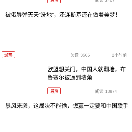
最热
阅读
2407
被俄导弹天天“洗地”，泽连斯基还在做着美梦！
最热
阅读
3565
2小时前
欧盟想关门，中国人就翻墙，布
鲁塞尔被逼到墙角
最热
阅读
13874
暴风来袭，这局决不能输，想赢一定要和中国联手