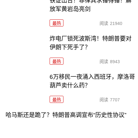
铁证出台！菲律宾求锤得锤！解
放军黄岩岛亮剑
最热
阅读
21940
炸电厂锁死波斯湾！特朗普要对
伊朗下死手了？
最热
阅读
8943
6万移民一夜涌入西班牙，摩洛哥
葫芦卖什么药？
最热
阅读
7707
哈马斯还是跪了？特朗普高调宣布“历史性协议”