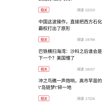
相关
阅读
22223
中国这波操作，直接把西方石化
霸权打出了原形
相关
阅读
19799
巴铁横扫海湾：沙科之后谁会是
下一个？美国懵了
相关
阅读
18157
冲之鸟礁一声炮响，高市早苗的
\"岛链梦\"碎一地
相关
阅读
17224