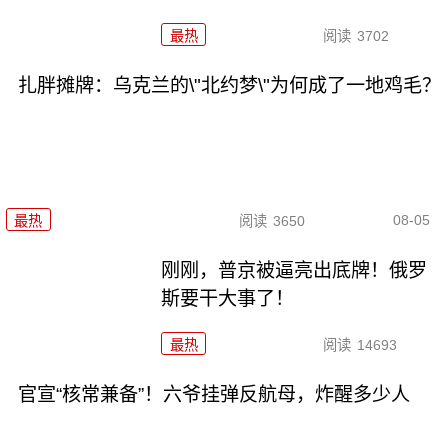
最热
阅读
3702
扎胖摊牌：乌克兰的\"北约梦\"为何成了一地鸡毛？
08-05
最热
阅读
3650
刚刚，普京被逼亮出底牌！俄罗
斯要干大事了！
最热
阅读
14693
官宣“核常兼备”！六爷挂弹反航母，炸醒多少人