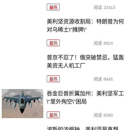
最热
阅读
22413
美利坚资源收割局：特朗普为何
对乌稀土\"摊牌\"
最热
阅读
9924
普京不忍了！俄突破禁忌，猛轰
美资无人机工厂
最热
阅读
8445
吞金巨兽折翼加州：美利坚军工
\"里外掏空\"困局
最热
阅读
6090
波斯的浓缩铀，美利坚是真想