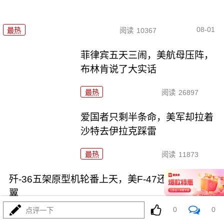
08-01
最热
阅读
10367
菲律宾五天三闹，美航母压阵，
布林肯说了大实话
最热
阅读
26897
爱国者只剩半条命，美军却拉着
沙特去伊拉克踩雷
最热
阅读
11873
歼-36五架原型机轮番上天，美F-47还在PPT画鸭
翼
0
0
点评一下