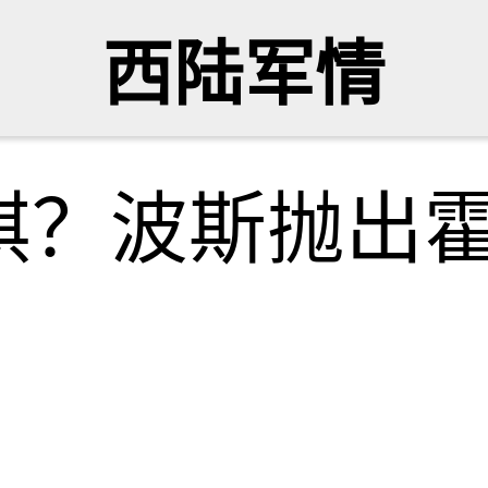
西陆军情
棋？波斯抛出