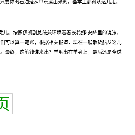
，只要你的石油是从中东运出来的，基本上都得从这儿走。
意儿。按照伊朗副总统兼环境署署长希娜·安萨里的说法，
咱们可以算一笔账，根据相关报道，现在一艘散货船从这儿
钱”。最终，这笔钱谁来出？羊毛出在羊身上，最后还是全球
页