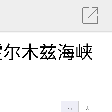
霍尔木兹海峡
小
大