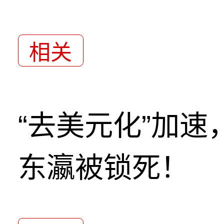
相关
“去美元化”加
东瀛被锁死！