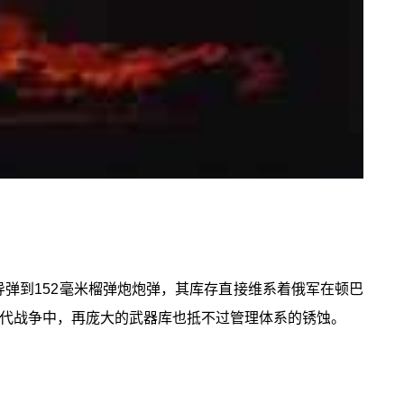
导弹到152毫米榴弹炮炮弹，其库存直接维系着俄军在顿巴
现代战争中，再庞大的武器库也抵不过管理体系的锈蚀。