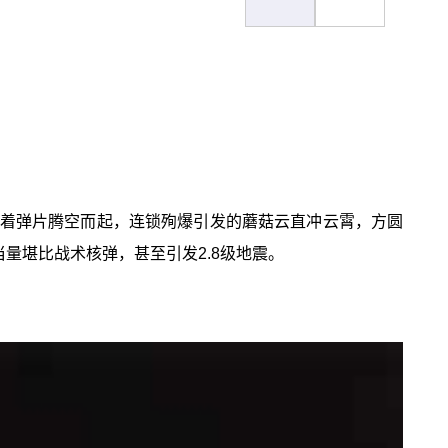
裹挟着弹片腾空而起，连锁殉爆引发的蘑菇云直冲云霄，方圆
当量堪比战术核弹，甚至引发2.8级地震。