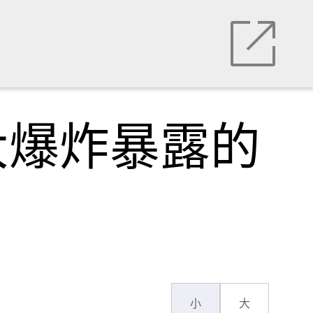
大爆炸暴露的
小
大