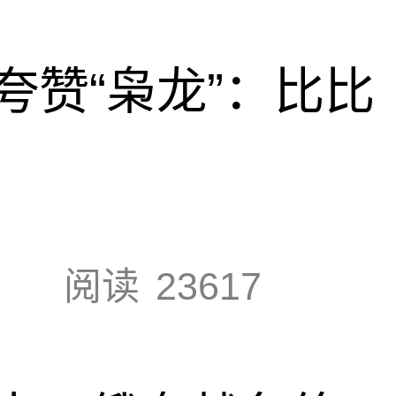
夸赞“枭龙”：比比
阅读
23617