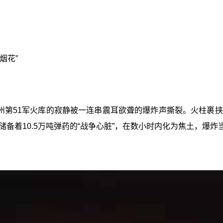
烟花”
米尔州第51军火库的寂静被一连串震耳欲聋的爆炸声撕裂。火柱
备着10.5万吨弹药的“战争心脏”，在数小时内化为焦土，爆炸