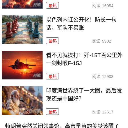
最热
阅读
16054
以色列内讧公开化！防长一句
话，军队不买账
最热
阅读
5902
看不见就挨打！歼-15T百公里外
一剑封喉F-15J
最热
阅读
12903
印度满世界绕了一大圈，最后发
现还是中国好？
最热
阅读
12617
特朗普突然关闭领事馆，高市早苗的美梦该醒了