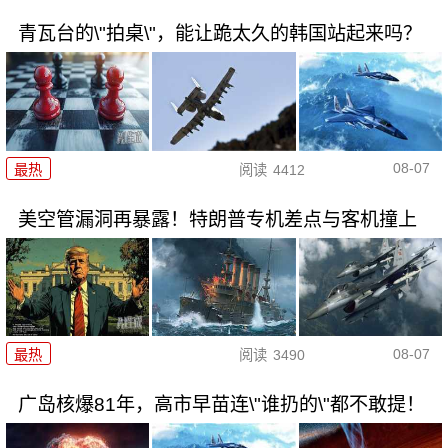
青瓦台的\"拍桌\"，能让跪太久的韩国站起来吗？
08-07
最热
阅读
4412
美空管漏洞再暴露！特朗普专机差点与客机撞上
08-07
最热
阅读
3490
广岛核爆81年，高市早苗连\"谁扔的\"都不敢提！