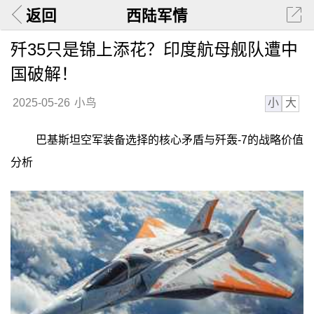
返回
西陆军情
歼35只是锦上添花？印度航母舰队遭中
国破解！
小
大
2025-05-26
小鸟
巴基斯坦空军装备选择的核心矛盾与歼轰-7的战略价值
分析