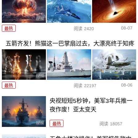
08-07
最热
阅读
2420
五箭齐发！熊猫这一巴掌扇过去，大漂亮终于知疼
08-06
最热
阅读
22197
央视短短5秒钟，美军3年兵推一
夜作废！亚太变天
最热
阅读
18057