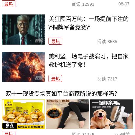
08-07
最热
阅读
12993
美狂囤百万吨：一场提前下注的
\"铜牌军备竞赛\"
最热
阅读
8535
美利坚一场电子战演习，把自家
救护机送了命！
最热
阅读
7317
双十一现货专场真如平台商家所说的那样吗？
最热
阅读
31145
4小时前