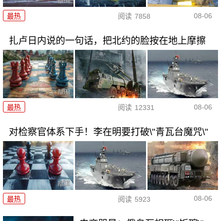
08-06
最热
阅读
7858
扎卢日内说的一句话，把北约的脸按在地上摩擦
08-06
最热
阅读
12331
对检察官体系下手！李在明要打破\"青瓦台魔咒\"
08-06
最热
阅读
5923