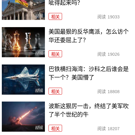
呲得起来吗？
相关
阅读
19033
美国最狠的反华鹰派，怎么访个
华还委屈上了？
相关
阅读
19026
巴铁横扫海湾：沙科之后谁会是
下一个？美国懵了
相关
阅读
18808
波斯这狠厉一击，终结了美军吹
了半个世纪的牛
相关
阅读
18207