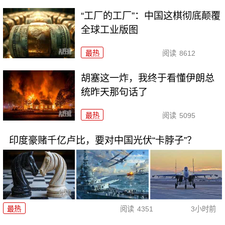
“工厂的工厂”：中国这棋彻底颠覆
全球工业版图
最热
阅读
8612
胡塞这一炸，我终于看懂伊朗总
统昨天那句话了
最热
阅读
5095
印度豪赌千亿卢比，要对中国光伏“卡脖子”？
最热
阅读
4351
3小时前