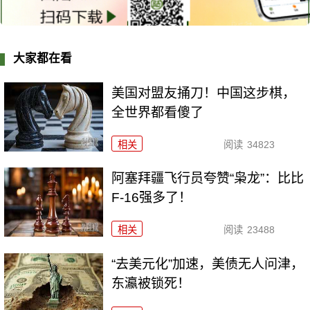
大家都在看
美国对盟友捅刀！中国这步棋，
全世界都看傻了
相关
阅读
34823
阿塞拜疆飞行员夸赞“枭龙”：比比
F-16强多了！
相关
阅读
23488
“去美元化”加速，美债无人问津，
东瀛被锁死！