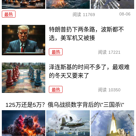
08-06
最热
阅读
11769
特朗普扔下两条路，波斯都不
选，美军机又被揍
最热
阅读
17221
泽连斯基的时间不多了，最艰难
的冬天又要来了
最热
阅读
10350
125万还是5万？俄乌战损数字背后的\"三国杀\"