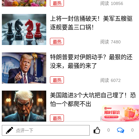
最热
阅读
10856
上将一封信捅破天！美军五艘驱
逐舰要盖三口锅！
最热
阅读
7480
特朗普要对伊朗动手？最狠的还
没来，最骚的来了
最热
阅读
6072
美国踏进3个大坑把自己埋了！恐
怕一个都爬不出
最热
阅读
17537
0
0
点评一下
政治自杀！菲律宾防长，你这是