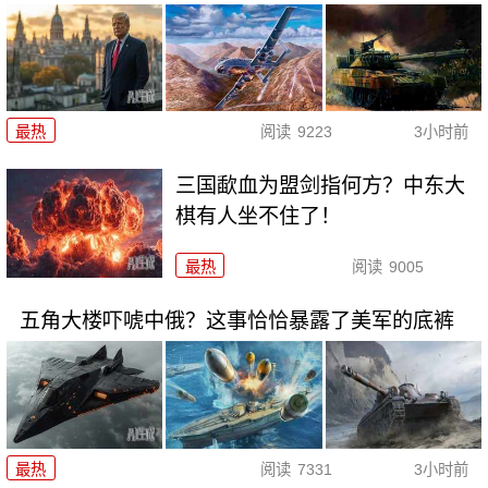
最热
阅读
9223
3小时前
三国歃血为盟剑指何方？中东大
棋有人坐不住了！
最热
阅读
9005
五角大楼吓唬中俄？这事恰恰暴露了美军的底裤
最热
阅读
7331
3小时前