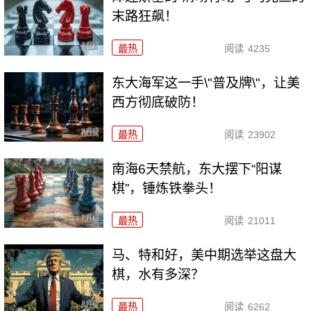
末路狂飙！
最热
阅读
4235
东大海军这一手\"普及牌\"，让美
西方彻底破防！
最热
阅读
23902
南海6天禁航，东大摆下“阳谋
棋”，锤炼铁拳头！
最热
阅读
21011
马、特和好，美中期选举这盘大
棋，水有多深？
最热
阅读
6262