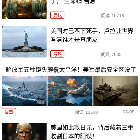
了，“生命线”告急
最热
阅读
10718
美国对巴西下死手，卢拉让世界
看清谁才是真朋友
最热
阅读
7833
解放军五秒镜头颠覆太平洋！美军最后安全区没了
08-05
最热
阅读
13500
美国如此救日元，背后藏着三重
收割日本的阳谋！