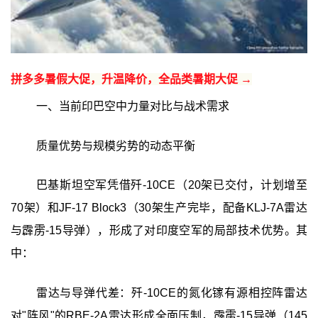
拼多多暑假大促，升温降价，全品类暑期大促 →
一、当前印巴空中力量对比与战术需求
质量优势与规模劣势的动态平衡
巴基斯坦空军凭借歼-10CE（20架已交付，计划增至
70架）和JF-17 Block3（30架生产完毕，配备KLJ-7A雷达
与霹雳-15导弹），形成了对印度空军的局部技术优势。其
中：
雷达与导弹代差：歼-10CE的氮化镓有源相控阵雷达
对"阵风"的RBE-2A雷达形成全面压制，霹雳-15导弹（145