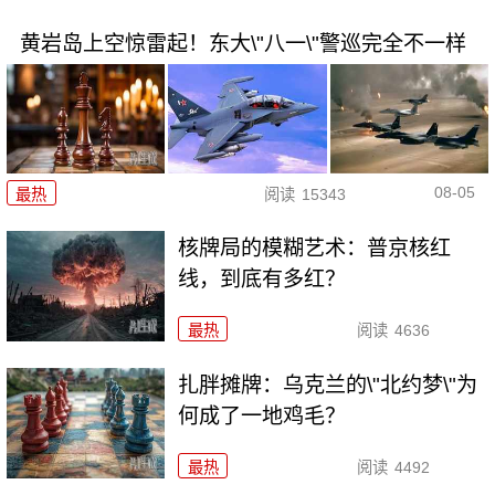
黄岩岛上空惊雷起！东大\"八一\"警巡完全不一样
08-05
最热
阅读
15343
核牌局的模糊艺术：普京核红
线，到底有多红？
最热
阅读
4636
扎胖摊牌：乌克兰的\"北约梦\"为
何成了一地鸡毛？
最热
阅读
4492