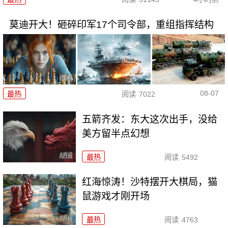
莫迪开大！砸碎印军17个司令部，重组指挥结构
08-07
最热
阅读
7022
五箭齐发：东大这次出手，没给
美方留半点幻想
最热
阅读
5492
红海惊涛！沙特摆开大棋局，猫
鼠游戏才刚开场
最热
阅读
4763