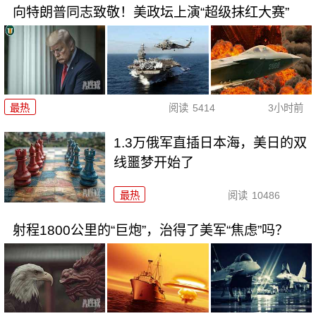
向特朗普同志致敬！美政坛上演“超级抹红大赛”
最热
阅读
5414
3小时前
1.3万俄军直插日本海，美日的双
线噩梦开始了
最热
阅读
10486
射程1800公里的“巨炮”，治得了美军“焦虑”吗？