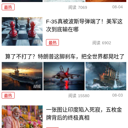
08-04
最热
阅读
7069
F-35真被波斯导弹端了！美军这
次到底输在哪
最热
阅读
6902
算了不打了？特朗普这脚刹车，把全世界都晃吐了
08-03
最热
阅读
15580
一张图让印度陷入死寂，五枚金
牌背后的终极真相