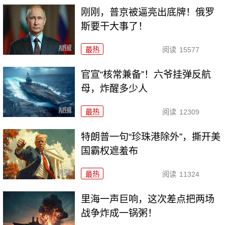
刚刚，普京被逼亮出底牌！俄罗
斯要干大事了！
最热
阅读
15577
官宣“核常兼备”！六爷挂弹反航
母，炸醒多少人
最热
阅读
12309
特朗普一句“珍珠港除外”，撕开美
国霸权遮羞布
最热
阅读
11324
里海一声巨响，这次差点把两场
战争炸成一锅粥！