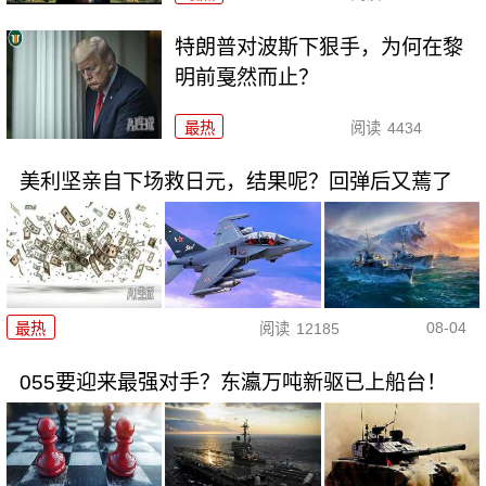
特朗普对波斯下狠手，为何在黎
明前戛然而止？
最热
阅读
4434
美利坚亲自下场救日元，结果呢？回弹后又蔫了
08-04
最热
阅读
12185
055要迎来最强对手？东瀛万吨新驱已上船台！