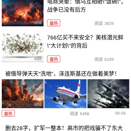
电商哭晕：俄乌互相砸\"饭碗\"，
战争已没有后方
最热
阅读
3828
766亿买不来安全？美核潜光鲜
\"大计划\"的背后
最热
阅读
6189
被俄导弹天天“洗地”，泽连斯基还在做着美梦！
08-06
最热
阅读
5488
删去28字，扩军一整本！高市的把戏骗不了东大