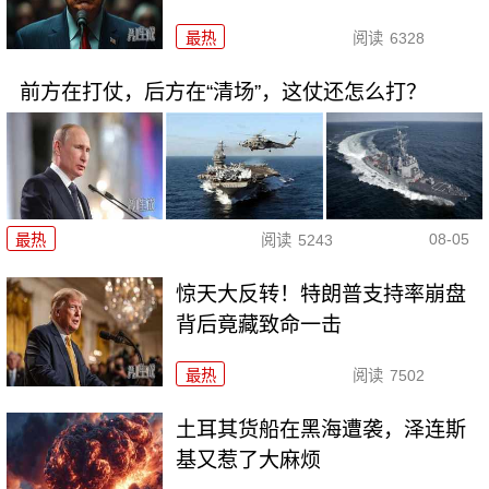
最热
阅读
6328
前方在打仗，后方在“清场”，这仗还怎么打？
08-05
最热
阅读
5243
惊天大反转！特朗普支持率崩盘
背后竟藏致命一击
最热
阅读
7502
土耳其货船在黑海遭袭，泽连斯
基又惹了大麻烦