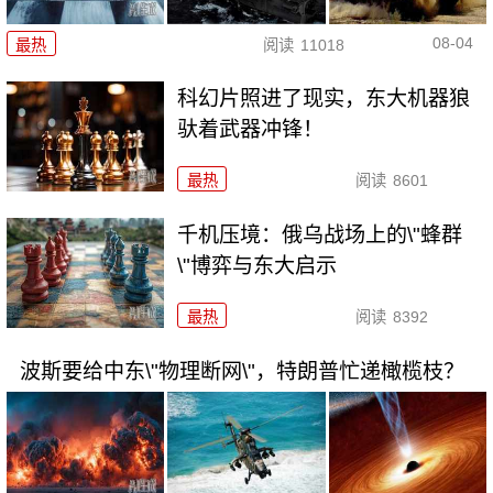
08-04
最热
阅读
11018
科幻片照进了现实，东大机器狼
驮着武器冲锋！
最热
阅读
8601
千机压境：俄乌战场上的\"蜂群
\"博弈与东大启示
最热
阅读
8392
波斯要给中东\"物理断网\"，特朗普忙递橄榄枝？