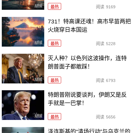
最热
阅读
9169
731！特高课还魂！高市早苗两把
火烧穿日本国运
最热
阅读
5228
灭人种？以色列这波操作，连特
朗普面子都敢踩！
最热
阅读
6793
特朗普刚说要谈判，伊朗又是反
手就是一巴掌！
最热
阅读
5656
泽连斯基的“清场行动”与乌克兰的