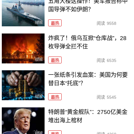
五角大楼这操作！美军报告称中
国导弹不如伊朗？
最热
阅读
9558
炸疯了！俄乌互掀“仓库战”，28
枚导弹全拦不住
最热
阅读
6535
一张纸条引发血案：美国为何要
替日本“托底”？
最热
阅读
5545
特朗普“黄金舰队”：2750亿美金
堆出海上棺材