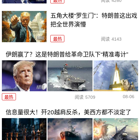
最热
阅读
4260
五角大楼“罗生门”：特朗普这出戏
把全世界演懵
最热
阅读
4143
伊朗赢了？这是特朗普给革命卫队下“精准毒计”
08-06
最热
阅读
5709
信息量很大！歼20越肩反杀，美西方都不淡定了