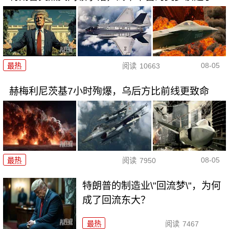
08-05
最热
阅读
10663
赫梅利尼茨基7小时殉爆，乌后方比前线更致命
08-05
最热
阅读
7950
特朗普的制造业\"回流梦\"，为何
成了回流东大？
最热
阅读
7467