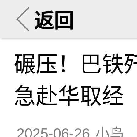
返回
碾压！巴铁
急赴华取经
2025-06-26
小鸟