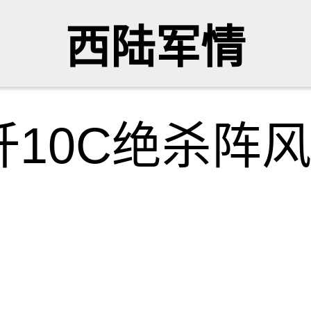
西陆军情
歼10C绝杀阵