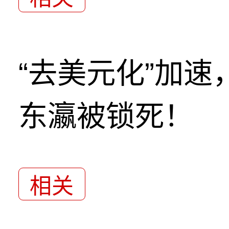
“去美元化”加
东瀛被锁死！
相关