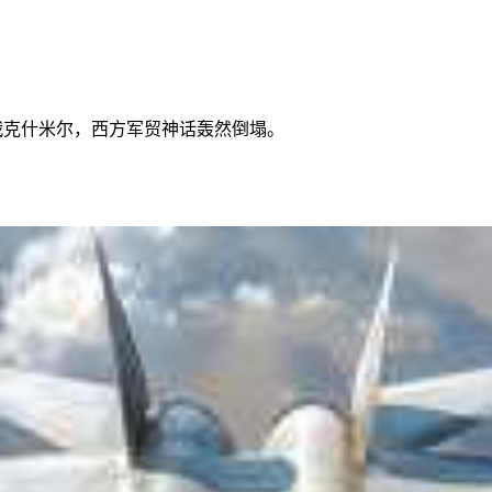
折戟克什米尔，西方军贸神话轰然倒塌。