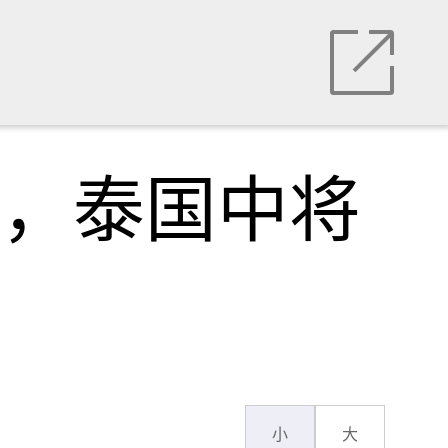
风，泰国中将
小
大