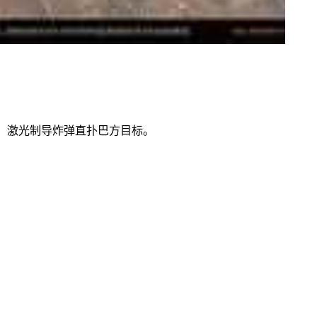
境，激光制导炸弹直扑巴方目标。