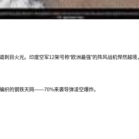
过数道刺目火光。印度空军12架号称“欧洲最强”的阵风战机悍然越
统编织的钢铁天网——70%来袭导弹凌空爆炸。