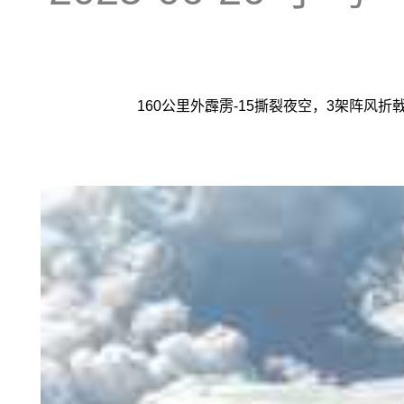
160公里外霹雳-15撕裂夜空，3架阵风