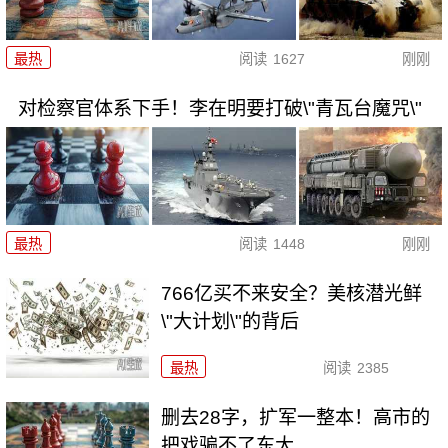
最热
阅读
1627
刚刚
对检察官体系下手！李在明要打破\"青瓦台魔咒\"
最热
阅读
1448
刚刚
766亿买不来安全？美核潜光鲜
\"大计划\"的背后
最热
阅读
2385
删去28字，扩军一整本！高市的
把戏骗不了东大