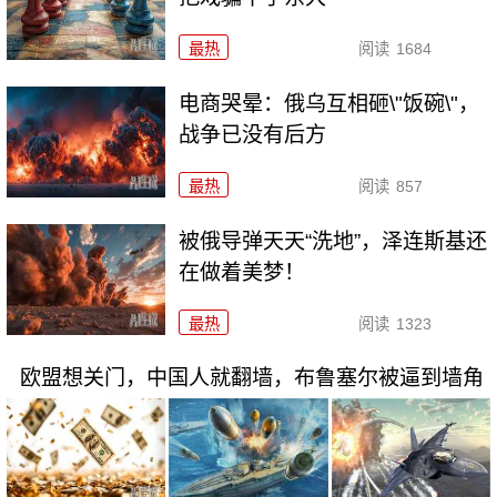
最热
阅读
1684
电商哭晕：俄乌互相砸\"饭碗\"，
战争已没有后方
最热
阅读
857
被俄导弹天天“洗地”，泽连斯基还
在做着美梦！
最热
阅读
1323
欧盟想关门，中国人就翻墙，布鲁塞尔被逼到墙角