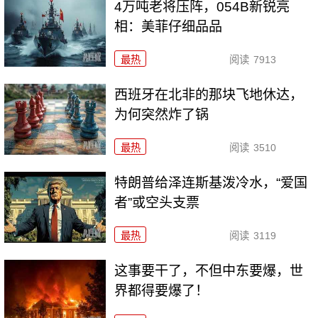
4万吨老将压阵，054B新锐亮
相：美菲仔细品品
最热
阅读
7913
西班牙在北非的那块飞地休达，
为何突然炸了锅
最热
阅读
3510
特朗普给泽连斯基泼冷水，“爱国
者”或空头支票
最热
阅读
3119
这事要干了，不但中东要爆，世
界都得要爆了！