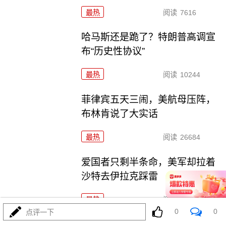
最热
阅读
7616
哈马斯还是跪了？特朗普高调宣
布“历史性协议”
最热
阅读
10244
菲律宾五天三闹，美航母压阵，
布林肯说了大实话
最热
阅读
26684
爱国者只剩半条命，美军却拉着
沙特去伊拉克踩雷
最热
阅读
11758
0
0
点评一下
歼-36五架原型机轮番上天，美F-