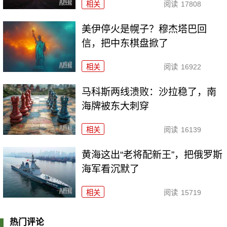
相关
阅读
17808
美伊停火是幌子？穆杰塔巴回
信，把中东棋盘掀了
相关
阅读
16922
马科斯两线溃败：沙拉稳了，南
海牌被东大刺穿
相关
阅读
16139
黄海这出“老将配新王”，把俄罗斯
海军看沉默了
相关
阅读
15719
热门评论