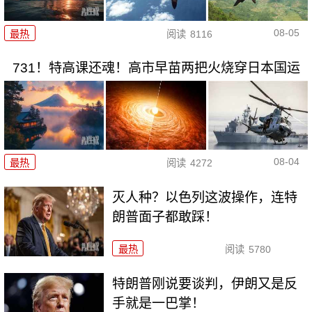
08-05
最热
阅读
8116
731！特高课还魂！高市早苗两把火烧穿日本国运
08-04
最热
阅读
4272
灭人种？以色列这波操作，连特
朗普面子都敢踩！
最热
阅读
5780
特朗普刚说要谈判，伊朗又是反
手就是一巴掌！