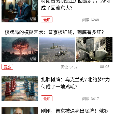
特朗普的制造业\"回流梦\"，为何
成了回流东大？
最热
阅读
6248
核牌局的模糊艺术：普京核红线，到底有多红？
08-05
最热
阅读
3457
扎胖摊牌：乌克兰的\"北约梦\"为
何成了一地鸡毛？
最热
阅读
3417
刚刚，普京被逼亮出底牌！俄罗