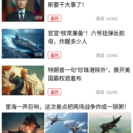
斯要干大事了！
最热
阅读
14362
官宣“核常兼备”！六爷挂弹反航
母，炸醒多少人
最热
阅读
11080
特朗普一句“珍珠港除外”，撕开美
国霸权遮羞布
最热
阅读
10285
里海一声巨响，这次差点把两场战争炸成一锅粥！