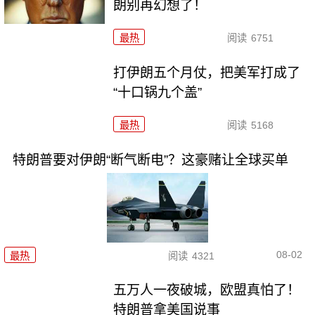
朗别再幻想了！
最热
阅读
6751
打伊朗五个月仗，把美军打成了
“十口锅九个盖”
最热
阅读
5168
特朗普要对伊朗“断气断电”？这豪赌让全球买单
08-02
最热
阅读
4321
五万人一夜破城，欧盟真怕了！
特朗普拿美国说事