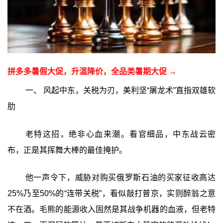
拼多多暑假大促，升温降价，全品类暑期大促 →
一、 风起中东，关税为刃，美利坚“屠龙术”直指双雄软
肋
老特这招，绝非心血来潮。看官细品，中东战云密
布，正是其挥舞大棒的最佳掩护。
他一声令下，威胁对购买俄罗斯石油的买家征收高达
25%乃至50%的“连带关税”，看似敲打普京，实则醉翁之意
不在酒。毛熊的能源收入固然是其战争机器的血液，但老特