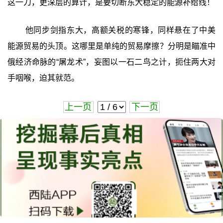
这一刀，更深层的算计，是要切断东大稳定的能源补给线！
他同步剑指东大，高额关税的寒锋，同样悬在了中美
能源贸易的头顶。这哪里是单纯的贸易摩擦？分明是瞄准中
俄经济命脉的“屠龙术”，妄图以一石二鸟之计，扼住两大对
手咽喉，迫其就范。
上一页
下一页