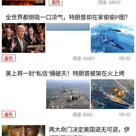
最热
阅读
18870
全世界都倒吸一口凉气，特朗普却在家偷偷P图？
08-02
最热
阅读
10397
美上将一封“私信”捅破天！特朗普被架在火上烤
08-02
最热
阅读
9066
两大命门决定美国退无可退，伊