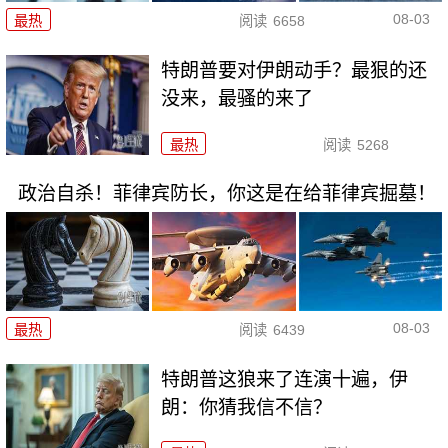
08-03
最热
阅读
6658
特朗普要对伊朗动手？最狠的还
没来，最骚的来了
最热
阅读
5268
政治自杀！菲律宾防长，你这是在给菲律宾掘墓！
08-03
最热
阅读
6439
特朗普这狼来了连演十遍，伊
朗：你猜我信不信？