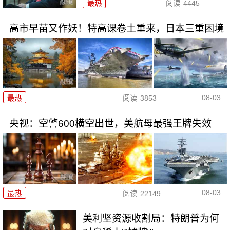
最热
阅读
4445
高市早苗又作妖！特高课卷土重来，日本三重困境
08-03
最热
阅读
3853
央视：空警600横空出世，美航母最强王牌失效
08-03
最热
阅读
22149
美利坚资源收割局：特朗普为何