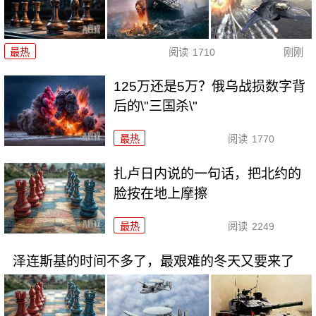
最热
阅读
1710
刚刚
125万还是5万？俄乌战损数字背
后的\"三国杀\"
最热
阅读
1770
扎卢日内说的一句话，把北约的
脸按在地上摩擦
最热
阅读
2249
泽连斯基的时间不多了，最艰难的冬天又要来了