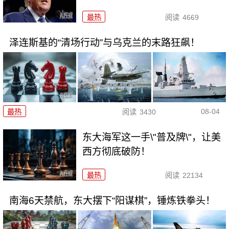
最热
阅读
4669
泽连斯基的“清场行动”与乌克兰的末路狂飙！
08-04
最热
阅读
3430
东大海军这一手\"普及牌\"，让美
西方彻底破防！
最热
阅读
22134
南海6天禁航，东大摆下“阳谋棋”，锤炼铁拳头！