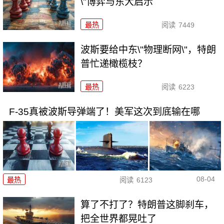
\"博弈与东大启示
最热
阅读
7449
波斯要给中东\"物理断网\"，特朗
普忙递橄榄枝？
最热
阅读
6223
F-35真被波斯导弹端了！美军这次到底输在哪
08-04
最热
阅读
6123
算了不打了？特朗普这脚刹车，
把全世界都晃吐了