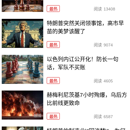
最热
阅读
13408
特朗普突然关闭领事馆，高市早
苗的美梦该醒了
最热
阅读
9074
以色列内讧公开化！防长一句
话，军队不买账
最热
阅读
4605
赫梅利尼茨基7小时殉爆，乌后方
比前线更致命
最热
阅读
6587