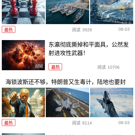
08-03
最热
阅读
3928
东瀛彻底撕掉和平面具，公然发
射进攻性武器！
最热
阅读
10706
海锁波斯还不够，特朗普又生毒计，陆地也要封
08-03
最热
阅读
8114