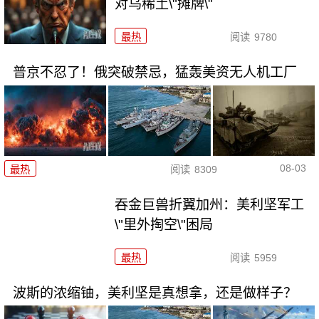
对乌稀土\"摊牌\"
最热
阅读
9780
普京不忍了！俄突破禁忌，猛轰美资无人机工厂
08-03
最热
阅读
8309
吞金巨兽折翼加州：美利坚军工
\"里外掏空\"困局
最热
阅读
5959
波斯的浓缩铀，美利坚是真想拿，还是做样子？