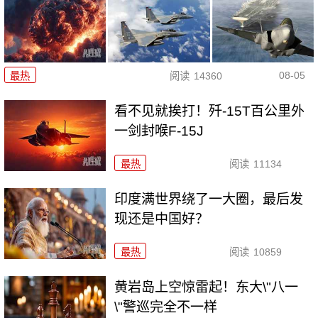
08-05
最热
阅读
14360
看不见就挨打！歼-15T百公里外
一剑封喉F-15J
最热
阅读
11134
印度满世界绕了一大圈，最后发
现还是中国好？
最热
阅读
10859
黄岩岛上空惊雷起！东大\"八一
\"警巡完全不一样