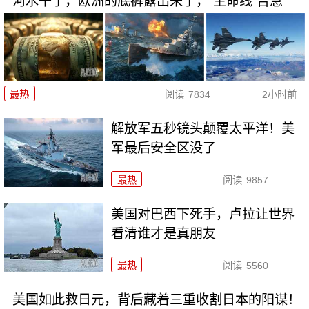
河水干了，欧洲的底裤露出来了，“生命线”告急
最热
阅读
7834
2小时前
解放军五秒镜头颠覆太平洋！美
军最后安全区没了
最热
阅读
9857
美国对巴西下死手，卢拉让世界
看清谁才是真朋友
最热
阅读
5560
美国如此救日元，背后藏着三重收割日本的阳谋！