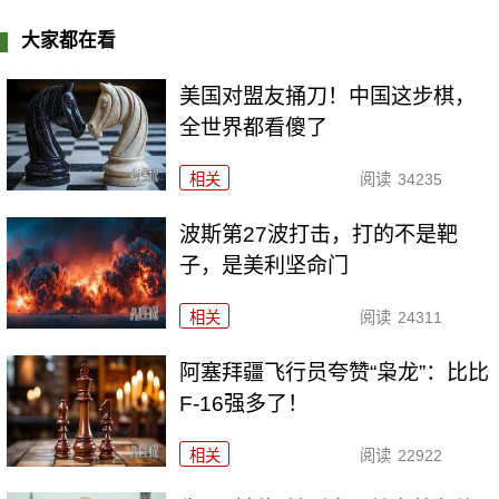
大家都在看
美国对盟友捅刀！中国这步棋，
全世界都看傻了
相关
阅读
34235
波斯第27波打击，打的不是靶
子，是美利坚命门
相关
阅读
24311
阿塞拜疆飞行员夸赞“枭龙”：比比
F-16强多了！
相关
阅读
22922