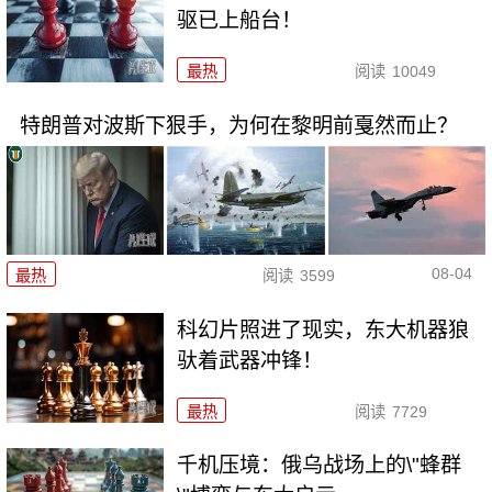
驱已上船台！
最热
阅读
10049
特朗普对波斯下狠手，为何在黎明前戛然而止？
08-04
最热
阅读
3599
科幻片照进了现实，东大机器狼
驮着武器冲锋！
最热
阅读
7729
千机压境：俄乌战场上的\"蜂群