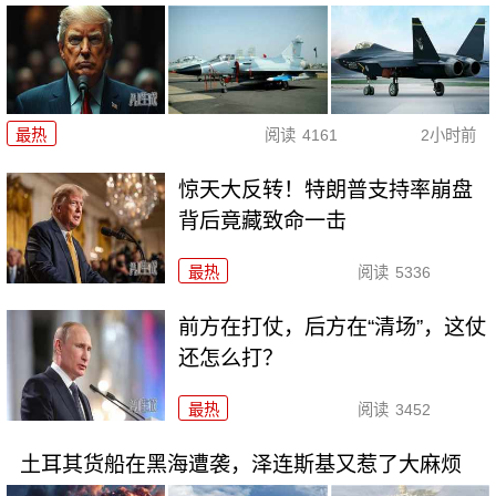
最热
阅读
4161
2小时前
惊天大反转！特朗普支持率崩盘
背后竟藏致命一击
最热
阅读
5336
前方在打仗，后方在“清场”，这仗
还怎么打？
最热
阅读
3452
土耳其货船在黑海遭袭，泽连斯基又惹了大麻烦