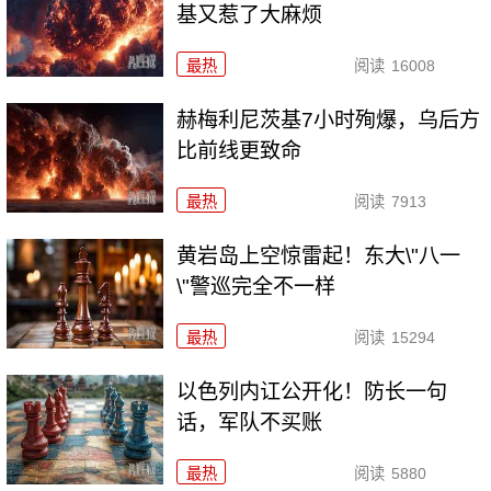
基又惹了大麻烦
最热
阅读
16008
赫梅利尼茨基7小时殉爆，乌后方
比前线更致命
最热
阅读
7913
黄岩岛上空惊雷起！东大\"八一
\"警巡完全不一样
最热
阅读
15294
以色列内讧公开化！防长一句
话，军队不买账
最热
阅读
5880