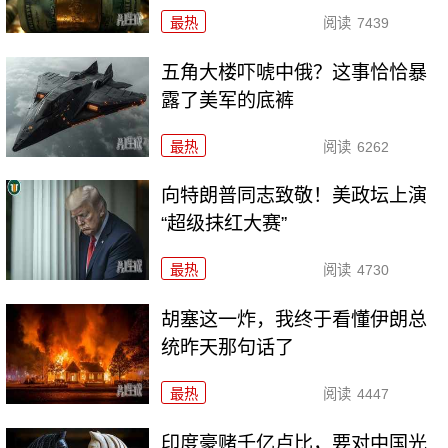
最热
阅读
7439
五角大楼吓唬中俄？这事恰恰暴
露了美军的底裤
最热
阅读
6262
向特朗普同志致敬！美政坛上演
“超级抹红大赛”
最热
阅读
4730
胡塞这一炸，我终于看懂伊朗总
统昨天那句话了
最热
阅读
4447
印度豪赌千亿卢比，要对中国光