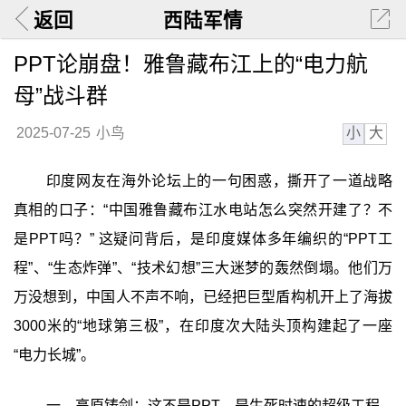
返回
西陆军情
PPT论崩盘！雅鲁藏布江上的“电力航
母”战斗群
小
大
2025-07-25
小鸟
印度网友在海外论坛上的一句困惑，撕开了一道战略
真相的口子：“中国雅鲁藏布江水电站怎么突然开建了？不
是PPT吗？” 这疑问背后，是印度媒体多年编织的“PPT工
程”、“生态炸弹”、“技术幻想”三大迷梦的轰然倒塌。他们万
万没想到，中国人不声不响，已经把巨型盾构机开上了海拔
3000米的“地球第三极”，在印度次大陆头顶构建起了一座
“电力长城”。
一、高原铸剑：这不是PPT，是生死时速的超级工程