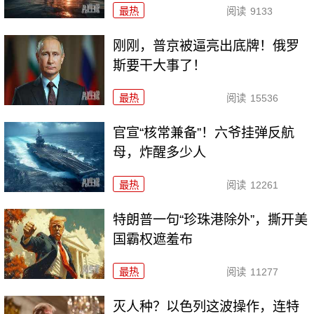
最热
阅读
9133
刚刚，普京被逼亮出底牌！俄罗
斯要干大事了！
最热
阅读
15536
官宣“核常兼备”！六爷挂弹反航
母，炸醒多少人
最热
阅读
12261
特朗普一句“珍珠港除外”，撕开美
国霸权遮羞布
最热
阅读
11277
灭人种？以色列这波操作，连特