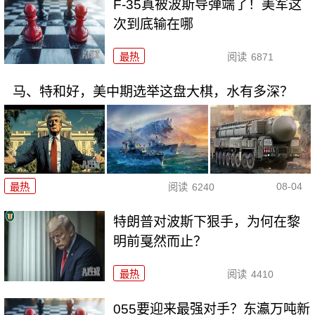
F-35真被波斯导弹端了！美军这
次到底输在哪
最热
阅读
6871
马、特和好，美中期选举这盘大棋，水有多深？
08-04
最热
阅读
6240
特朗普对波斯下狠手，为何在黎
明前戛然而止？
最热
阅读
4410
055要迎来最强对手？东瀛万吨新