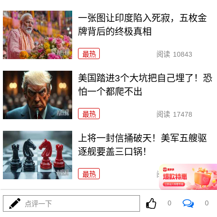
一张图让印度陷入死寂，五枚金
牌背后的终极真相
最热
阅读
10843
美国踏进3个大坑把自己埋了！恐
怕一个都爬不出
最热
阅读
17478
上将一封信捅破天！美军五艘驱
逐舰要盖三口锅！
最热
阅读
7446
特朗普要对伊朗动手？最狠的还
0
0
点评一下
没来，最骚的来了