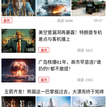
08-07
最热
阅读
6896
美空管漏洞再暴露！特朗普专机
差点与客机撞上
最热
阅读
3422
广岛核爆81年，高市早苗连\"谁
扔的\"都不敢提！
最热
阅读
2355
五箭齐发！熊猫这一巴掌扇过去，大漂亮终于知疼