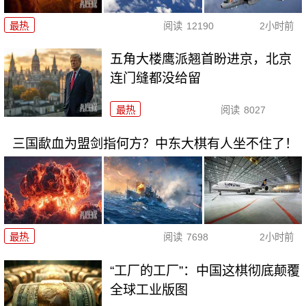
最热
阅读
12190
2小时前
五角大楼鹰派翘首盼进京，北京
连门缝都没给留
最热
阅读
8027
三国歃血为盟剑指何方？中东大棋有人坐不住了！
最热
阅读
7698
2小时前
“工厂的工厂”：中国这棋彻底颠覆
全球工业版图