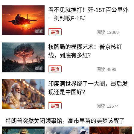
看不见就挨打！歼-15T百公里外
一剑封喉F-15J
最热
阅读
12863
核牌局的模糊艺术：普京核红
线，到底有多红？
最热
阅读
4599
印度满世界绕了一大圈，最后发
现还是中国好？
最热
阅读
12574
特朗普突然关闭领事馆，高市早苗的美梦该醒了