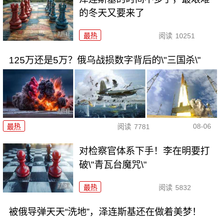
的冬天又要来了
最热
阅读
10251
125万还是5万？俄乌战损数字背后的\"三国杀\"
08-06
最热
阅读
7781
对检察官体系下手！李在明要打
破\"青瓦台魔咒\"
最热
阅读
5832
被俄导弹天天“洗地”，泽连斯基还在做着美梦！