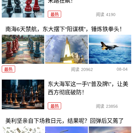
末路狂飙！
最热
阅读
4190
南海6天禁航，东大摆下“阳谋棋”，锤炼铁拳头！
08-04
最热
阅读
20962
东大海军这一手\"普及牌\"，让美
西方彻底破防！
最热
阅读
23856
美利坚亲自下场救日元，结果呢？回弹后又蔫了