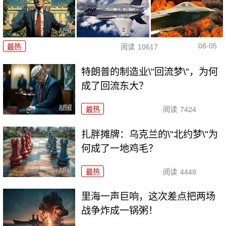
08-05
最热
阅读
10617
特朗普的制造业\"回流梦\"，为何
成了回流东大？
最热
阅读
7424
扎胖摊牌：乌克兰的\"北约梦\"为
何成了一地鸡毛？
最热
阅读
4448
里海一声巨响，这次差点把两场
战争炸成一锅粥！