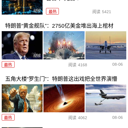
最热
阅读
5421
特朗普“黄金舰队”：2750亿美金堆出海上棺材
08-06
最热
阅读
4168
五角大楼“罗生门”：特朗普这出戏把全世界演懵
08-06
最热
阅读
4062