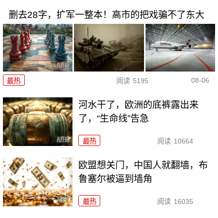
删去28字，扩军一整本！高市的把戏骗不了东大
08-06
最热
阅读
5195
河水干了，欧洲的底裤露出来
了，“生命线”告急
最热
阅读
10664
欧盟想关门，中国人就翻墙，布
鲁塞尔被逼到墙角
最热
阅读
16035