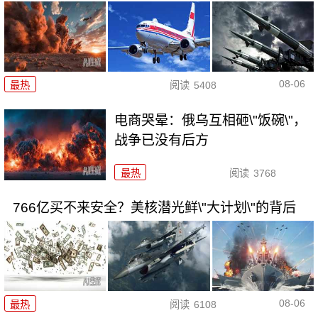
08-06
最热
阅读
5408
电商哭晕：俄乌互相砸\"饭碗\"，
战争已没有后方
最热
阅读
3768
766亿买不来安全？美核潜光鲜\"大计划\"的背后
08-06
最热
阅读
6108