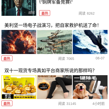
\"铜牌军备竞赛\"
最热
阅读
8262
美利坚一场电子战演习，把自家救护机送了命！
08-07
最热
阅读
7065
双十一现货专场真如平台商家所说的那样吗？
最热
阅读
31145
4小时前