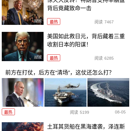
惊天大反转！特朗普支持率崩盘
背后竟藏致命一击
最热
阅读
7467
美国如此救日元，背后藏着三重
收割日本的阳谋！
最热
阅读
6285
前方在打仗，后方在“清场”，这仗还怎么打？
08-05
最热
阅读
5199
土耳其货船在黑海遭袭，泽连斯