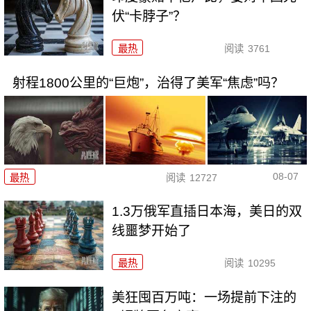
伏“卡脖子”？
最热
阅读
3761
射程1800公里的“巨炮”，治得了美军“焦虑”吗？
08-07
最热
阅读
12727
1.3万俄军直插日本海，美日的双
线噩梦开始了
最热
阅读
10295
美狂囤百万吨：一场提前下注的