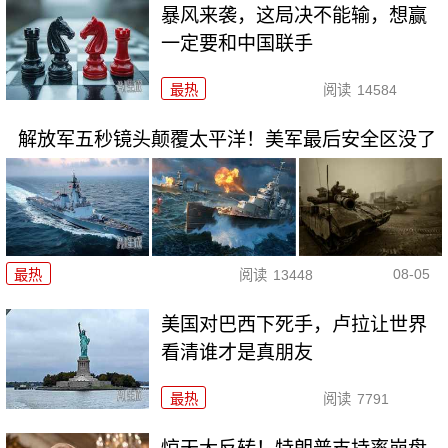
暴风来袭，这局决不能输，想赢
一定要和中国联手
最热
阅读
14584
解放军五秒镜头颠覆太平洋！美军最后安全区没了
08-05
最热
阅读
13448
美国对巴西下死手，卢拉让世界
看清谁才是真朋友
最热
阅读
7791