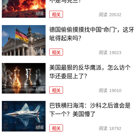
不是乌克兰？
相关
阅读
20532
德国偷偷摸摸找中国“命门”，这牙
呲得起来吗？
相关
阅读
19023
美国最狠的反华鹰派，怎么访个
华还委屈上了？
相关
阅读
19010
巴铁横扫海湾：沙科之后谁会是
下一个？美国懵了
相关
阅读
18792