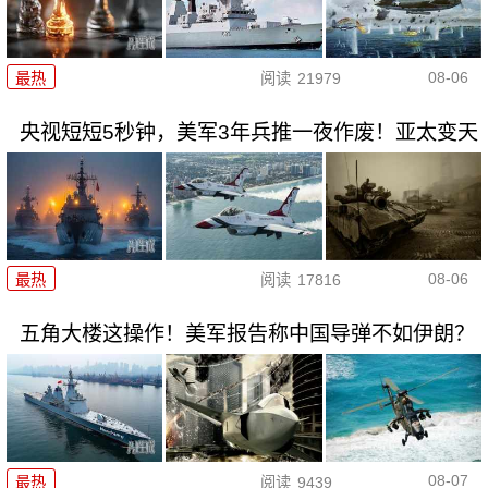
08-06
最热
阅读
21979
央视短短5秒钟，美军3年兵推一夜作废！亚太变天
08-06
最热
阅读
17816
五角大楼这操作！美军报告称中国导弹不如伊朗？
08-07
最热
阅读
9439