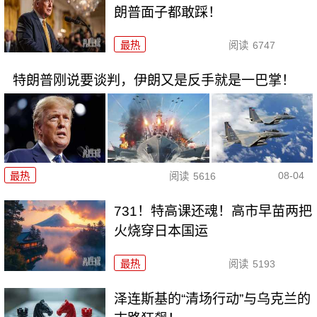
朗普面子都敢踩！
最热
阅读
6747
特朗普刚说要谈判，伊朗又是反手就是一巴掌！
08-04
最热
阅读
5616
731！特高课还魂！高市早苗两把
火烧穿日本国运
最热
阅读
5193
泽连斯基的“清场行动”与乌克兰的