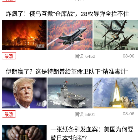
炸疯了！俄乌互掀“仓库战”，28枚导弹全拦不住
08-06
最热
阅读
6452
伊朗赢了？这是特朗普给革命卫队下“精准毒计”
08-06
最热
阅读
5601
一张纸条引发血案：美国为何要
替日本“托底”？