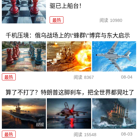
驱已上船台！
最热
阅读
10980
千机压境：俄乌战场上的\"蜂群\"博弈与东大启示
08-04
最热
阅读
8367
算了不打了？特朗普这脚刹车，把全世界都晃吐了
08-03
最热
阅读
15548