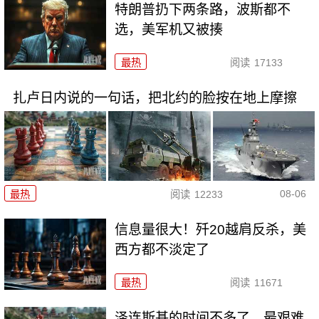
特朗普扔下两条路，波斯都不
选，美军机又被揍
最热
阅读
17133
扎卢日内说的一句话，把北约的脸按在地上摩擦
08-06
最热
阅读
12233
信息量很大！歼20越肩反杀，美
西方都不淡定了
最热
阅读
11671
泽连斯基的时间不多了，最艰难