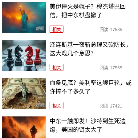
美伊停火是幌子？穆杰塔巴回
信，把中东棋盘掀了
相关
阅读
17585
泽连斯基一夜斩总理又砍防长，
这大戏几个意思？
相关
阅读
17555
血条见底？美利坚这艘巨轮，或
许撑不了多久了
相关
阅读
17421
中东一触即发！沙特到生死边
缘，美国的饵太大了