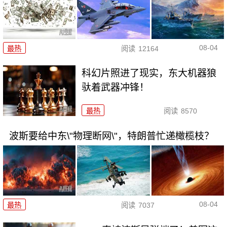
08-04
最热
阅读
12164
科幻片照进了现实，东大机器狼
驮着武器冲锋！
最热
阅读
8570
波斯要给中东\"物理断网\"，特朗普忙递橄榄枝？
08-04
最热
阅读
7037