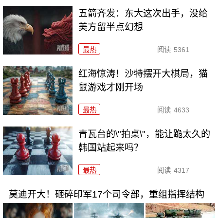
五箭齐发：东大这次出手，没给
美方留半点幻想
最热
阅读
5361
红海惊涛！沙特摆开大棋局，猫
鼠游戏才刚开场
最热
阅读
4633
青瓦台的\"拍桌\"，能让跪太久的
韩国站起来吗？
最热
阅读
4317
莫迪开大！砸碎印军17个司令部，重组指挥结构