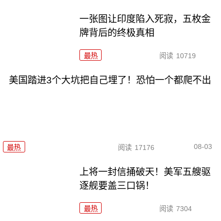
一张图让印度陷入死寂，五枚金
牌背后的终极真相
最热
阅读
10719
美国踏进3个大坑把自己埋了！恐怕一个都爬不出
08-03
最热
阅读
17176
上将一封信捅破天！美军五艘驱
逐舰要盖三口锅！
最热
阅读
7304