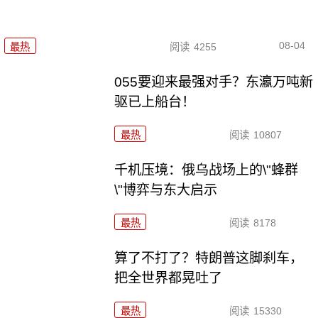
08-04
最热
阅读
4255
055要迎来最强对手？东瀛万吨新
驱已上船台！
最热
阅读
10807
千机压境：俄乌战场上的\"蜂群
\"博弈与东大启示
最热
阅读
8178
算了不打了？特朗普这脚刹车，
把全世界都晃吐了
最热
阅读
15330