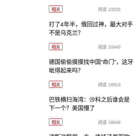
相关
阅读
23325
打了4年半，俄回过神，最大对手
不是乌克兰？
相关
阅读
20445
德国偷偷摸摸找中国“命门”，这牙
呲得起来吗？
相关
阅读
18913
巴铁横扫海湾：沙科之后谁会是
下一个？美国懵了
相关
阅读
18648