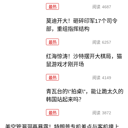
最热
阅读
4687
莫迪开大！砸碎印军17个司令
部，重组指挥结构
最热
阅读
6257
红海惊涛！沙特摆开大棋局，猫
鼠游戏才刚开场
最热
阅读
4149
青瓦台的\"拍桌\"，能让跪太久的
韩国站起来吗？
最热
阅读
3872
美空管漏洞再暴露！特朗普专机差点与客机撞上