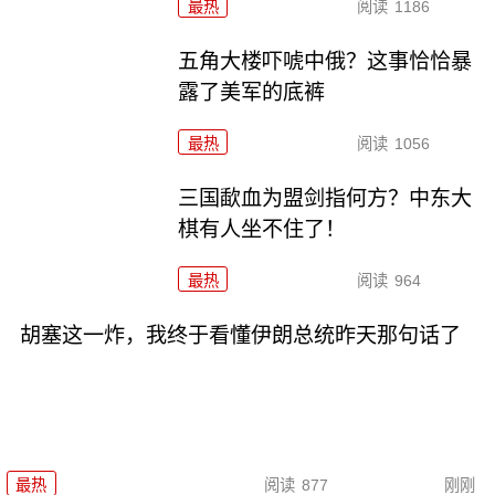
最热
阅读
1186
五角大楼吓唬中俄？这事恰恰暴
露了美军的底裤
最热
阅读
1056
三国歃血为盟剑指何方？中东大
棋有人坐不住了！
最热
阅读
964
胡塞这一炸，我终于看懂伊朗总统昨天那句话了
最热
阅读
877
刚刚