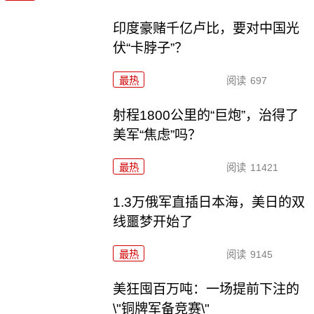
印度豪赌千亿卢比，要对中国光
伏“卡脖子”？
最热
阅读
697
射程1800公里的“巨炮”，治得了
美军“焦虑”吗？
最热
阅读
11421
1.3万俄军直插日本海，美日的双
线噩梦开始了
最热
阅读
9145
美狂囤百万吨：一场提前下注的
\"铜牌军备竞赛\"