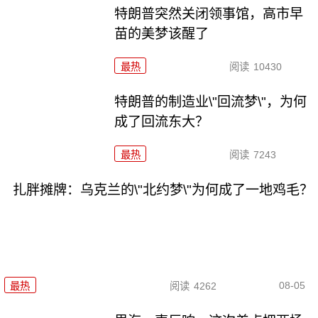
特朗普突然关闭领事馆，高市早
苗的美梦该醒了
最热
阅读
10430
特朗普的制造业\"回流梦\"，为何
成了回流东大？
最热
阅读
7243
扎胖摊牌：乌克兰的\"北约梦\"为何成了一地鸡毛？
08-05
最热
阅读
4262