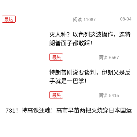
08-04
最热
阅读
11067
灭人种？以色列这波操作，连特
朗普面子都敢踩！
最热
阅读
6567
特朗普刚说要谈判，伊朗又是反
手就是一巴掌！
最热
阅读
5415
731！特高课还魂！高市早苗两把火烧穿日本国运