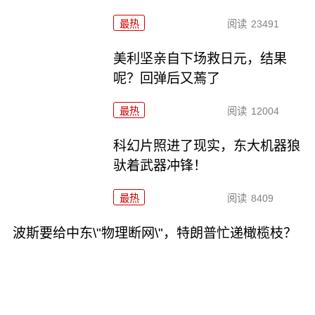
最热
阅读
23491
美利坚亲自下场救日元，结果
呢？回弹后又蔫了
最热
阅读
12004
科幻片照进了现实，东大机器狼
驮着武器冲锋！
最热
阅读
8409
波斯要给中东\"物理断网\"，特朗普忙递橄榄枝？