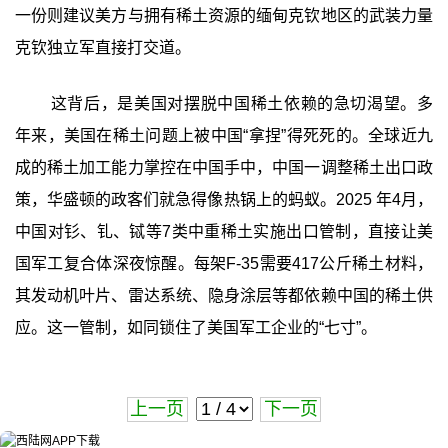
一份则建议美方与拥有稀土资源的缅甸克钦地区的武装力量
克钦独立军直接打交道。
这背后，是美国对摆脱中国稀土依赖的急切渴望。多
年来，美国在稀土问题上被中国“拿捏”得死死的。全球近九
成的稀土加工能力掌控在中国手中，中国一调整稀土出口政
策，华盛顿的政客们就急得像热锅上的蚂蚁。2025 年4月，
中国对钐、钆、铽等7类中重稀土实施出口管制，直接让美
国军工复合体深夜惊醒。每架F-35需要417公斤稀土材料，
其发动机叶片、雷达系统、隐身涂层等都依赖中国的稀土供
应。这一管制，如同锁住了美国军工企业的“七寸”。
上一页
下一页