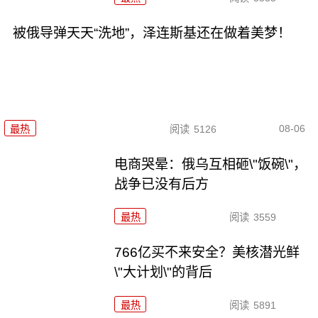
被俄导弹天天“洗地”，泽连斯基还在做着美梦！
08-06
最热
阅读
5126
电商哭晕：俄乌互相砸\"饭碗\"，
战争已没有后方
最热
阅读
3559
766亿买不来安全？美核潜光鲜
\"大计划\"的背后
最热
阅读
5891