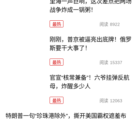
里海一声巨响，这次差点把两场
战争炸成一锅粥！
最热
阅读
8922
刚刚，普京被逼亮出底牌！俄罗
斯要干大事了！
最热
阅读
15337
官宣“核常兼备”！六爷挂弹反航
母，炸醒多少人
最热
阅读
12063
特朗普一句“珍珠港除外”，撕开美国霸权遮羞布