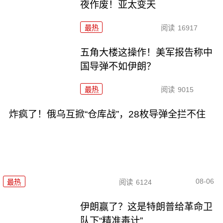
夜作废！亚太变天
最热
阅读
16917
五角大楼这操作！美军报告称中
国导弹不如伊朗？
最热
阅读
9015
炸疯了！俄乌互掀“仓库战”，28枚导弹全拦不住
08-06
最热
阅读
6124
伊朗赢了？这是特朗普给革命卫
队下“精准毒计”