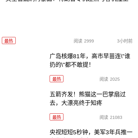
最热
阅读
2999
3小时前
广岛核爆81年，高市早苗连\"谁
扔的\"都不敢提！
最热
阅读
2025
五箭齐发！熊猫这一巴掌扇过
去，大漂亮终于知疼
最热
阅读
21083
央视短短5秒钟，美军3年兵推一