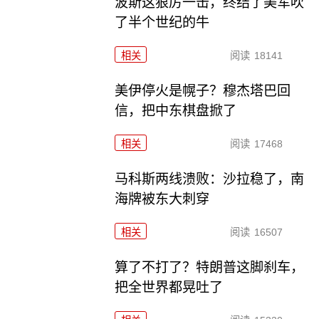
波斯这狠厉一击，终结了美军吹
了半个世纪的牛
相关
阅读
18141
美伊停火是幌子？穆杰塔巴回
信，把中东棋盘掀了
相关
阅读
17468
马科斯两线溃败：沙拉稳了，南
海牌被东大刺穿
相关
阅读
16507
算了不打了？特朗普这脚刹车，
把全世界都晃吐了