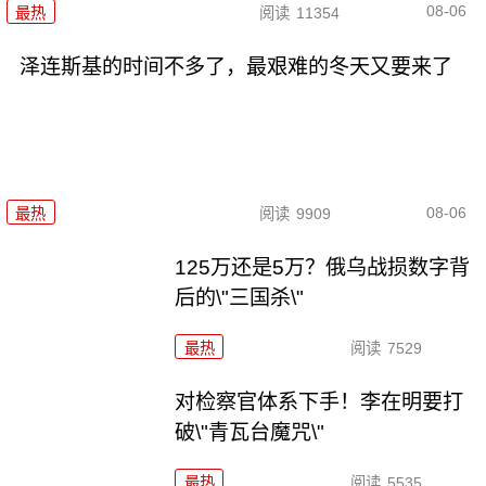
08-06
最热
阅读
11354
泽连斯基的时间不多了，最艰难的冬天又要来了
08-06
最热
阅读
9909
125万还是5万？俄乌战损数字背
后的\"三国杀\"
最热
阅读
7529
对检察官体系下手！李在明要打
破\"青瓦台魔咒\"
最热
阅读
5535