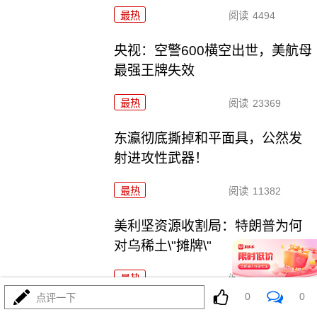
最热
阅读
4494
央视：空警600横空出世，美航母
最强王牌失效
最热
阅读
23369
东瀛彻底撕掉和平面具，公然发
射进攻性武器！
最热
阅读
11382
美利坚资源收割局：特朗普为何
对乌稀土\"摊牌\"
最热
阅读
10473
0
0
点评一下
普京不忍了！俄突破禁忌，猛轰