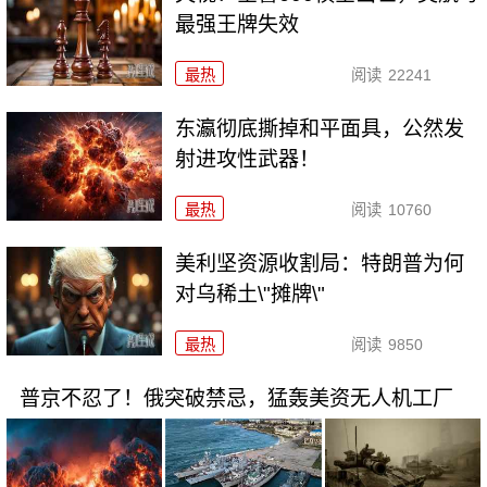
最强王牌失效
最热
阅读
22241
东瀛彻底撕掉和平面具，公然发
射进攻性武器！
最热
阅读
10760
美利坚资源收割局：特朗普为何
对乌稀土\"摊牌\"
最热
阅读
9850
普京不忍了！俄突破禁忌，猛轰美资无人机工厂