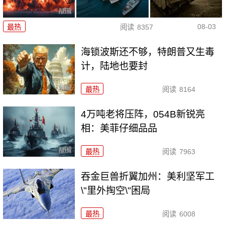
08-03
最热
阅读
8357
海锁波斯还不够，特朗普又生毒
计，陆地也要封
最热
阅读
8164
4万吨老将压阵，054B新锐亮
相：美菲仔细品品
最热
阅读
7963
吞金巨兽折翼加州：美利坚军工
\"里外掏空\"困局
最热
阅读
6008