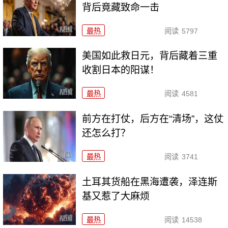
背后竟藏致命一击
最热
阅读
5797
美国如此救日元，背后藏着三重
收割日本的阳谋！
最热
阅读
4581
前方在打仗，后方在“清场”，这仗
还怎么打？
最热
阅读
3741
土耳其货船在黑海遭袭，泽连斯
基又惹了大麻烦
最热
阅读
14538