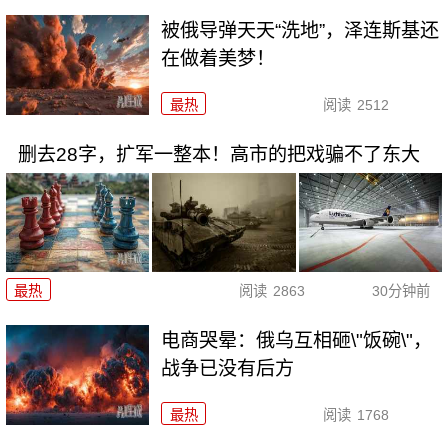
被俄导弹天天“洗地”，泽连斯基还
在做着美梦！
最热
阅读
2512
删去28字，扩军一整本！高市的把戏骗不了东大
最热
阅读
2863
30分钟前
电商哭晕：俄乌互相砸\"饭碗\"，
战争已没有后方
最热
阅读
1768