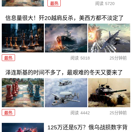
最热
阅读
5720
信息量很大！歼20越肩反杀，美西方都不淡定了
最热
阅读
5018
25分钟前
泽连斯基的时间不多了，最艰难的冬天又要来了
最热
阅读
4442
25分钟前
125万还是5万？俄乌战损数字背