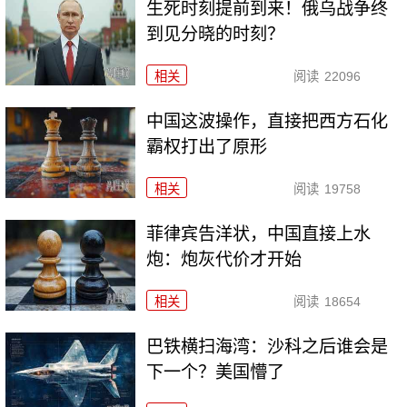
生死时刻提前到来！俄乌战争终
到见分晓的时刻？
相关
阅读
22096
中国这波操作，直接把西方石化
霸权打出了原形
相关
阅读
19758
菲律宾告洋状，中国直接上水
炮：炮灰代价才开始
相关
阅读
18654
巴铁横扫海湾：沙科之后谁会是
下一个？美国懵了