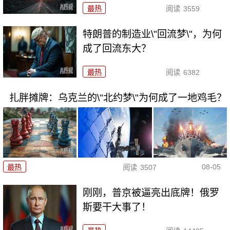
最热
阅读
3559
特朗普的制造业\"回流梦\"，为何
成了回流东大？
最热
阅读
6382
扎胖摊牌：乌克兰的\"北约梦\"为何成了一地鸡毛？
08-05
最热
阅读
3507
刚刚，普京被逼亮出底牌！俄罗
斯要干大事了！