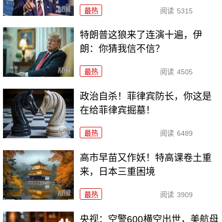
最热
阅读
5315
特朗普这狼来了连演十遍，伊
朗：你猜我信不信？
最热
阅读
4505
政治自杀！菲律宾防长，你这是
在给菲律宾掘墓！
最热
阅读
6489
高市早苗又作妖！特高课卷土重
来，日本三重困境
最热
阅读
3909
央视：空警600横空出世，美航母