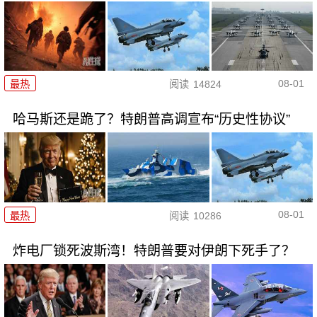
08-01
最热
阅读
14824
哈马斯还是跪了？特朗普高调宣布“历史性协议”
08-01
最热
阅读
10286
炸电厂锁死波斯湾！特朗普要对伊朗下死手了？