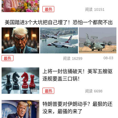
最热
阅读
10151
美国踏进3个大坑把自己埋了！恐怕一个都爬不出
08-03
最热
阅读
16299
上将一封信捅破天！美军五艘驱
逐舰要盖三口锅！
最热
阅读
6698
特朗普要对伊朗动手？最狠的还
没来，最骚的来了