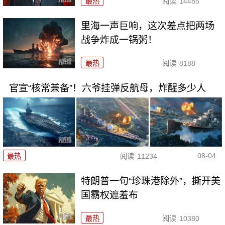
最热
阅读
14485
里海一声巨响，这次差点把两场
战争炸成一锅粥！
最热
阅读
8188
官宣“核常兼备”！六爷挂弹反航母，炸醒多少人
08-04
最热
阅读
11234
特朗普一句“珍珠港除外”，撕开美
国霸权遮羞布
最热
阅读
10380