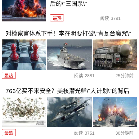
后的\"三国杀\"
最热
阅读
3791
对检察官体系下手！李在明要打破\"青瓦台魔咒\"
最热
阅读
2881
25分钟前
766亿买不来安全？美核潜光鲜\"大计划\"的背后
最热
阅读
3751
30分钟前