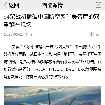
返回
西陆军情
64架战机撕破中国防空网？美智库的双
重翻车现场
小
大
2025-08-11
小鸟
美智库专家小组端出一盘“战略大餐”：第五航空队64架
战机兵分两路，从日本本土和冲绳基地起飞，妄图撕开中国
防空网，掩护轰炸机群对解放军两栖舰队发动致命打击。计
划看似精密严谨，F-35A、F-15EX、B-21、B-52等明星装
备悉数登场，仿佛一场必胜的空中盛宴。