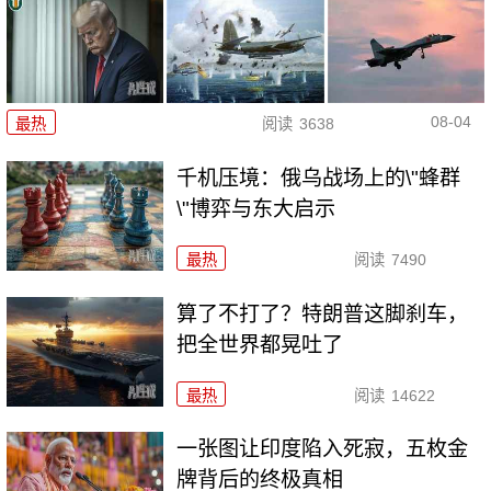
08-04
最热
阅读
3638
千机压境：俄乌战场上的\"蜂群
\"博弈与东大启示
最热
阅读
7490
算了不打了？特朗普这脚刹车，
把全世界都晃吐了
最热
阅读
14622
一张图让印度陷入死寂，五枚金
牌背后的终极真相