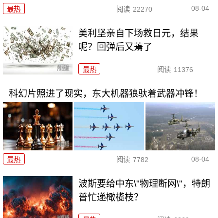
08-04
最热
阅读
22270
美利坚亲自下场救日元，结果
呢？回弹后又蔫了
最热
阅读
11376
科幻片照进了现实，东大机器狼驮着武器冲锋！
08-04
最热
阅读
7782
波斯要给中东\"物理断网\"，特朗
普忙递橄榄枝？