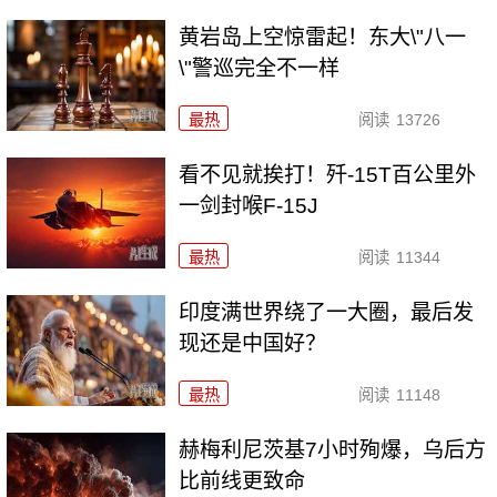
黄岩岛上空惊雷起！东大\"八一
\"警巡完全不一样
最热
阅读
13726
看不见就挨打！歼-15T百公里外
一剑封喉F-15J
最热
阅读
11344
印度满世界绕了一大圈，最后发
现还是中国好？
最热
阅读
11148
赫梅利尼茨基7小时殉爆，乌后方
比前线更致命