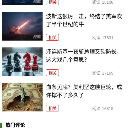
相关
阅读
18108
波斯这狠厉一击，终结了美军吹
了半个世纪的牛
相关
阅读
17831
泽连斯基一夜斩总理又砍防长，
这大戏几个意思？
相关
阅读
17169
血条见底？美利坚这艘巨轮，或
许撑不了多久了
相关
阅读
16819
热门评论