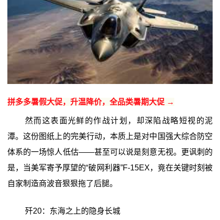
拼多多暑假大促，升温降价，全品类暑期大促 →
然而这表面光鲜的作战计划，却深陷战略短视的泥
潭。这份图纸上的完美行动，本质上是对中国强大综合防空
体系的一场惊人低估——甚至可以说是刻意无视。更讽刺的
是，当美军寄予厚望的“破网利器”F-15EX，竟在关键时刻被
自家制造商波音狠狠拖了后腿。
‌歼20：东海之上的隐身长城‌