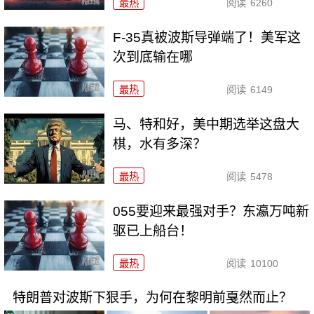
最热
阅读
6260
F-35真被波斯导弹端了！美军这
次到底输在哪
最热
阅读
6149
马、特和好，美中期选举这盘大
棋，水有多深？
最热
阅读
5478
055要迎来最强对手？东瀛万吨新
驱已上船台！
最热
阅读
10100
特朗普对波斯下狠手，为何在黎明前戛然而止？