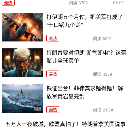
08-02
最热
阅读
6782
打伊朗五个月仗，把美军打成了
“十口锅九个盖”
最热
阅读
5201
特朗普要对伊朗“断气断电”？这豪
赌让全球买单
最热
阅读
4359
铁证出台！菲律宾求锤得锤！解
放军黄岩岛亮剑
最热
阅读
21830
五万人一夜破城，欧盟真怕了！特朗普拿美国说事