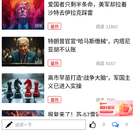
爱国者只剩半条命，美军却拉着
沙特去伊拉克踩雷
最热
阅读
11802
特朗普官宣“哈马斯缴械”，内塔尼
亚胡不认账
最热
阅读
8157
高市早苗打造“战争大脑”，军国主
义已进入实操
最热
阅读
7581
报复来了！苏-57雷霆一击，
7000吨粮船沉海底
0
0
点评一下