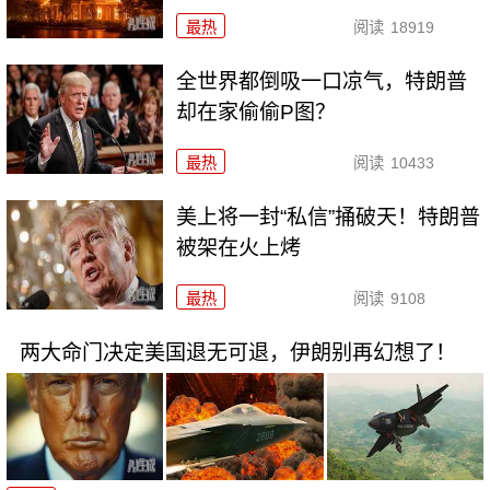
最热
阅读
18919
全世界都倒吸一口凉气，特朗普
却在家偷偷P图？
最热
阅读
10433
美上将一封“私信”捅破天！特朗普
被架在火上烤
最热
阅读
9108
两大命门决定美国退无可退，伊朗别再幻想了！