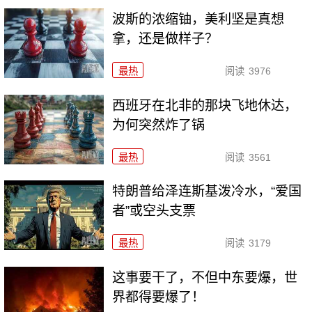
波斯的浓缩铀，美利坚是真想
拿，还是做样子？
最热
阅读
3976
西班牙在北非的那块飞地休达，
为何突然炸了锅
最热
阅读
3561
特朗普给泽连斯基泼冷水，“爱国
者”或空头支票
最热
阅读
3179
这事要干了，不但中东要爆，世
界都得要爆了！