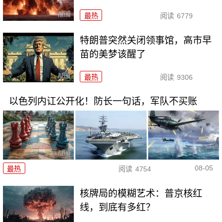
最热
阅读
6779
特朗普突然关闭领事馆，高市早
苗的美梦该醒了
最热
阅读
9306
以色列内讧公开化！防长一句话，军队不买账
08-05
最热
阅读
4754
核牌局的模糊艺术：普京核红
线，到底有多红？