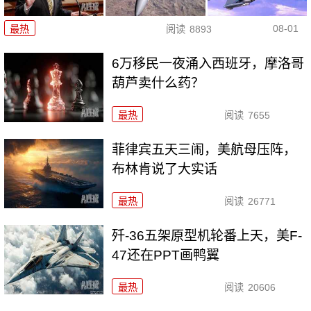
08-01
最热
阅读
8893
6万移民一夜涌入西班牙，摩洛哥
葫芦卖什么药？
最热
阅读
7655
菲律宾五天三闹，美航母压阵，
布林肯说了大实话
最热
阅读
26771
歼-36五架原型机轮番上天，美F-
47还在PPT画鸭翼
最热
阅读
20606