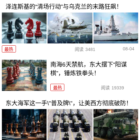
泽连斯基的“清场行动”与乌克兰的末路狂飙！
08-04
最热
阅读
3481
南海6天禁航，东大摆下“阳谋
棋”，锤炼铁拳头！
最热
阅读
19339
东大海军这一手\"普及牌\"，让美西方彻底破防！