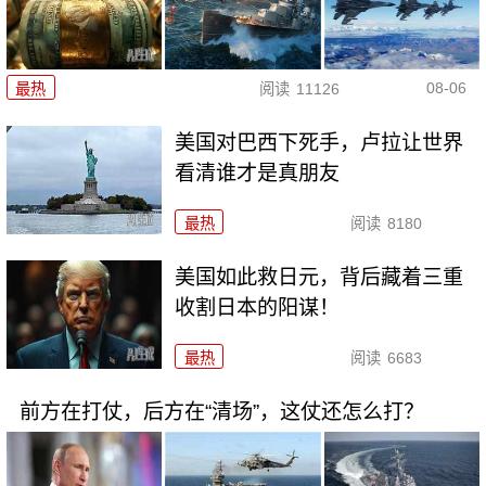
08-06
最热
阅读
11126
美国对巴西下死手，卢拉让世界
看清谁才是真朋友
最热
阅读
8180
美国如此救日元，背后藏着三重
收割日本的阳谋！
最热
阅读
6683
前方在打仗，后方在“清场”，这仗还怎么打？