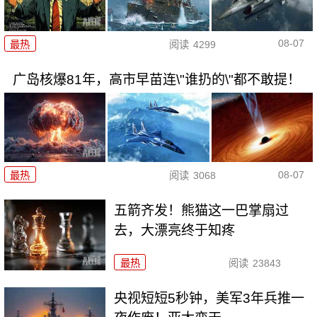
08-07
最热
阅读
4299
广岛核爆81年，高市早苗连\"谁扔的\"都不敢提！
08-07
最热
阅读
3068
五箭齐发！熊猫这一巴掌扇过
去，大漂亮终于知疼
最热
阅读
23843
央视短短5秒钟，美军3年兵推一