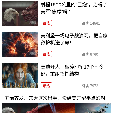
射程1800公里的“巨炮”，治得了
美军“焦虑”吗？
最热
阅读
14561
美利坚一场电子战演习，把自家
救护机送了命！
最热
阅读
8760
莫迪开大！砸碎印军17个司令
部，重组指挥结构
最热
阅读
7972
五箭齐发：东大这次出手，没给美方留半点幻想