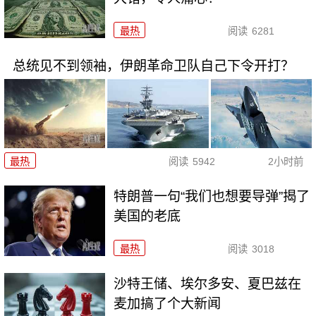
最热
阅读
6281
总统见不到领袖，伊朗革命卫队自己下令开打？
最热
阅读
5942
2小时前
特朗普一句“我们也想要导弹”揭了
美国的老底
最热
阅读
3018
沙特王储、埃尔多安、夏巴兹在
麦加搞了个大新闻