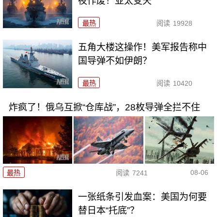
夜作废！亚太变天
最热
阅读
19928
五角大楼这操作！美军报告称中
国导弹不如伊朗？
最热
阅读
10420
炸疯了！俄乌互掀“仓库战”，28枚导弹全拦不住
08-06
最热
阅读
7241
一张纸条引发血案：美国为何要
替日本“托底”？