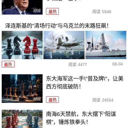
最热
阅读
5948
泽连斯基的“清场行动”与乌克兰的末路狂飙！
08-04
最热
阅读
4477
东大海军这一手\"普及牌\"，让美
西方彻底破防！
最热
阅读
24554
南海6天禁航，东大摆下“阳谋
棋”，锤炼铁拳头！