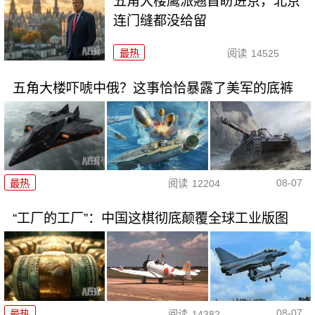
五角大楼鹰派翘首盼进京，北京
连门缝都没给留
最热
阅读
14525
五角大楼吓唬中俄？这事恰恰暴露了美军的底裤
08-07
最热
阅读
12204
“工厂的工厂”：中国这棋彻底颠覆全球工业版图
08-07
最热
阅读
14382