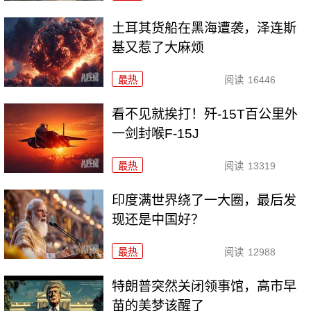
土耳其货船在黑海遭袭，泽连斯
基又惹了大麻烦
最热
阅读
16446
看不见就挨打！歼-15T百公里外
一剑封喉F-15J
最热
阅读
13319
印度满世界绕了一大圈，最后发
现还是中国好？
最热
阅读
12988
特朗普突然关闭领事馆，高市早
苗的美梦该醒了