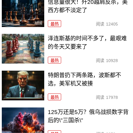
信息量很大！歼20越肩反杀，美
西方都不淡定了
最热
阅读
12405
泽连斯基的时间不多了，最艰难
的冬天又要来了
最热
阅读
10928
特朗普扔下两条路，波斯都不
选，美军机又被揍
最热
阅读
17978
125万还是5万？俄乌战损数字背
后的\"三国杀\"