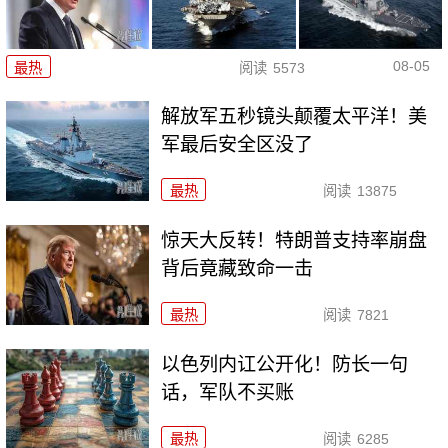
08-05
最热
阅读
5573
解放军五秒镜头颠覆太平洋！美
军最后安全区没了
最热
阅读
13875
惊天大反转！特朗普支持率崩盘
背后竟藏致命一击
最热
阅读
7821
以色列内讧公开化！防长一句
话，军队不买账
最热
阅读
6285