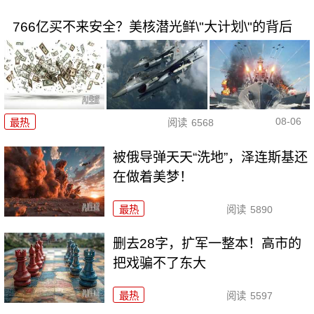
766亿买不来安全？美核潜光鲜\"大计划\"的背后
08-06
最热
阅读
6568
被俄导弹天天“洗地”，泽连斯基还
在做着美梦！
最热
阅读
5890
删去28字，扩军一整本！高市的
把戏骗不了东大
最热
阅读
5597