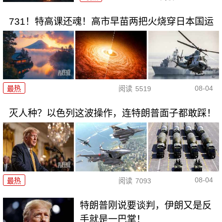
731！特高课还魂！高市早苗两把火烧穿日本国运
08-04
最热
阅读
5519
灭人种？以色列这波操作，连特朗普面子都敢踩！
08-04
最热
阅读
7093
特朗普刚说要谈判，伊朗又是反
手就是一巴掌！