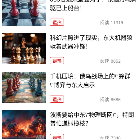
驱已上船台！
最热
阅读
11319
科幻片照进了现实，东大机器狼
驮着武器冲锋！
最热
阅读
8852
千机压境：俄乌战场上的\"蜂群
\"博弈与东大启示
最热
阅读
8686
波斯要给中东\"物理断网\"，特朗
普忙递橄榄枝？
最热
阅读
7346