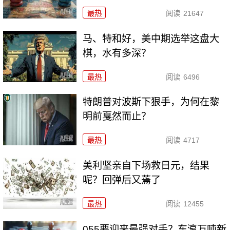
最热
阅读
21647
马、特和好，美中期选举这盘大
棋，水有多深？
最热
阅读
6496
特朗普对波斯下狠手，为何在黎
明前戛然而止？
最热
阅读
4717
美利坚亲自下场救日元，结果
呢？回弹后又蔫了
最热
阅读
12455
055要迎来最强对手？东瀛万吨新