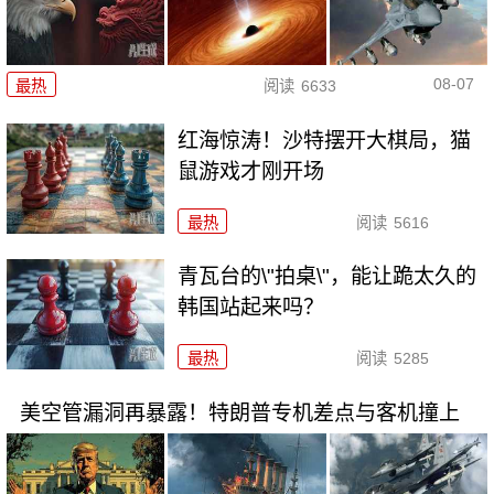
08-07
最热
阅读
6633
红海惊涛！沙特摆开大棋局，猫
鼠游戏才刚开场
最热
阅读
5616
青瓦台的\"拍桌\"，能让跪太久的
韩国站起来吗？
最热
阅读
5285
美空管漏洞再暴露！特朗普专机差点与客机撞上