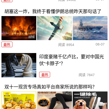
胡塞这一炸，我终于看懂伊朗总统昨天那句话了
08-07
最热
阅读
8954
印度豪赌千亿卢比，要对中国光
伏“卡脖子”？
最热
阅读
7847
双十一现货专场真如平台商家所说的那样吗？