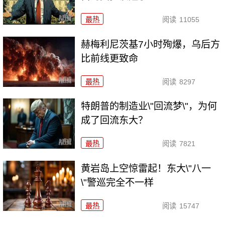
最热
阅读
11055
赫梅利尼茨基7小时殉爆，乌后方
比前线更致命
最热
阅读
8297
特朗普的制造业\"回流梦\"，为何
成了回流东大？
最热
阅读
7821
黄岩岛上空惊雷起！东大\"八一
\"警巡完全不一样
最热
阅读
15747