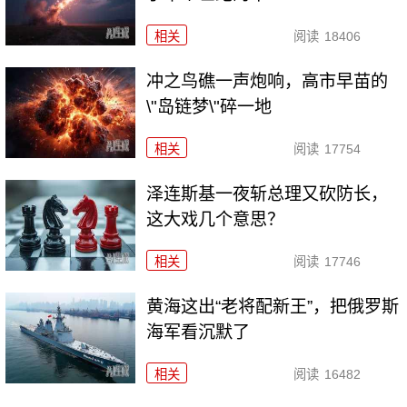
相关
阅读
18406
冲之鸟礁一声炮响，高市早苗的
\"岛链梦\"碎一地
相关
阅读
17754
泽连斯基一夜斩总理又砍防长，
这大戏几个意思？
相关
阅读
17746
黄海这出“老将配新王”，把俄罗斯
海军看沉默了
相关
阅读
16482