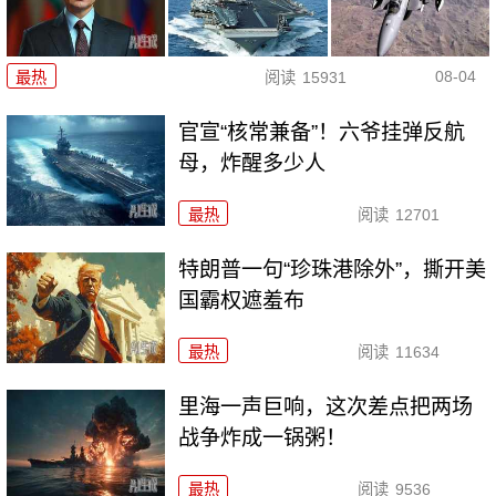
08-04
最热
阅读
15931
官宣“核常兼备”！六爷挂弹反航
母，炸醒多少人
最热
阅读
12701
特朗普一句“珍珠港除外”，撕开美
国霸权遮羞布
最热
阅读
11634
里海一声巨响，这次差点把两场
战争炸成一锅粥！
最热
阅读
9536