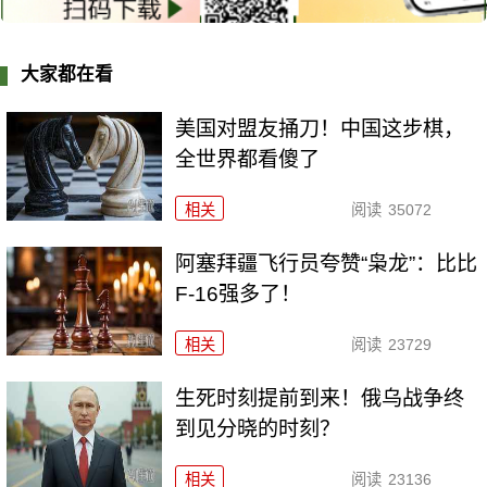
大家都在看
美国对盟友捅刀！中国这步棋，
全世界都看傻了
相关
阅读
35072
阿塞拜疆飞行员夸赞“枭龙”：比比
F-16强多了！
相关
阅读
23729
生死时刻提前到来！俄乌战争终
到见分晓的时刻？
相关
阅读
23136