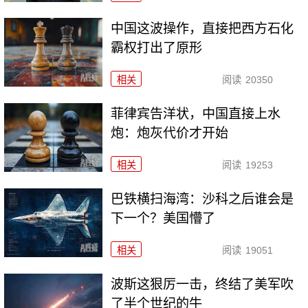
中国这波操作，直接把西方石化
霸权打出了原形
相关
阅读
20350
菲律宾告洋状，中国直接上水
炮：炮灰代价才开始
相关
阅读
19253
巴铁横扫海湾：沙科之后谁会是
下一个？美国懵了
相关
阅读
19051
波斯这狠厉一击，终结了美军吹
了半个世纪的牛