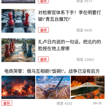
最热
阅读
8373
对检察官体系下手！李在明要打
破\"青瓦台魔咒\"
最热
阅读
6439
扎卢日内说的一句话，把北约的
脸按在地上摩擦
最热
阅读
12963
电商哭晕：俄乌互相砸\"饭碗\"，战争已没有后方
08-06
最热
阅读
4232