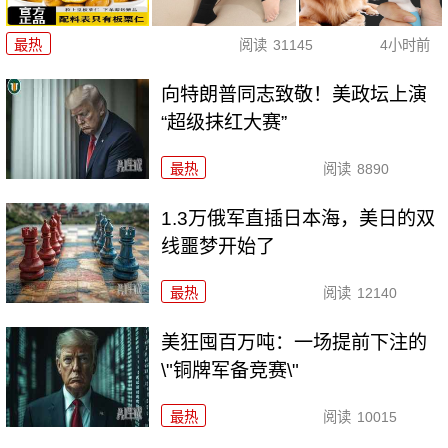
最热
阅读
31145
4小时前
向特朗普同志致敬！美政坛上演
“超级抹红大赛”
最热
阅读
8890
1.3万俄军直插日本海，美日的双
线噩梦开始了
最热
阅读
12140
美狂囤百万吨：一场提前下注的
\"铜牌军备竞赛\"
最热
阅读
10015