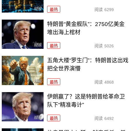
最热
阅读
6299
特朗普“黄金舰队”：2750亿美金
堆出海上棺材
最热
阅读
5026
五角大楼“罗生门”：特朗普这出戏
把全世界演懵
最热
阅读
4868
伊朗赢了？这是特朗普给革命卫
队下“精准毒计”
最热
阅读
6492