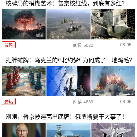
核牌局的模糊艺术：普京核红线，到底有多红？
08-05
最热
阅读
5022
扎胖摊牌：乌克兰的\"北约梦\"为何成了一地鸡毛？
08-05
最热
阅读
4839
刚刚，普京被逼亮出底牌！俄罗斯要干大事了！