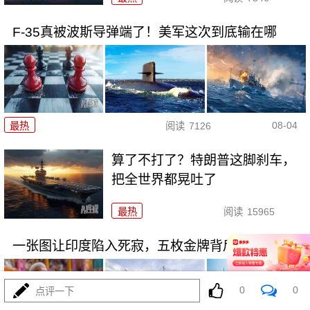
F-35真被波斯导弹端了！美军这次到底输在哪
08-04
最热
阅读
7126
算了不打了？特朗普这脚刹车，
把全世界都晃吐了
最热
阅读
15965
一张图让印度陷入死寂，五枚金牌背后的终极真相
0
0
点评一下