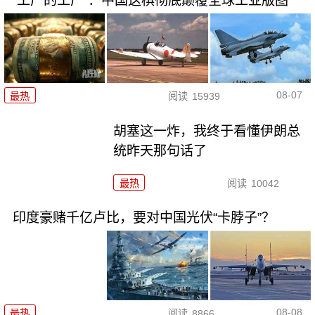
“工厂的工厂”：中国这棋彻底颠覆全球工业版图
08-07
最热
阅读
15939
胡塞这一炸，我终于看懂伊朗总
统昨天那句话了
最热
阅读
10042
印度豪赌千亿卢比，要对中国光伏“卡脖子”？
08-08
最热
阅读
8866