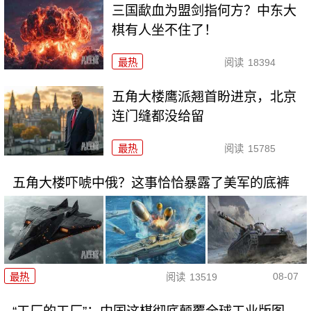
三国歃血为盟剑指何方？中东大
棋有人坐不住了！
最热
阅读
18394
五角大楼鹰派翘首盼进京，北京
连门缝都没给留
最热
阅读
15785
五角大楼吓唬中俄？这事恰恰暴露了美军的底裤
08-07
最热
阅读
13519