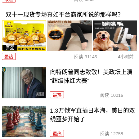
双十一现货专场真如平台商家所说的那样吗？
最热
阅读
31145
4小时前
向特朗普同志致敬！美政坛上演
“超级抹红大赛”
最热
阅读
10016
1.3万俄军直插日本海，美日的双
线噩梦开始了
最热
阅读
12758