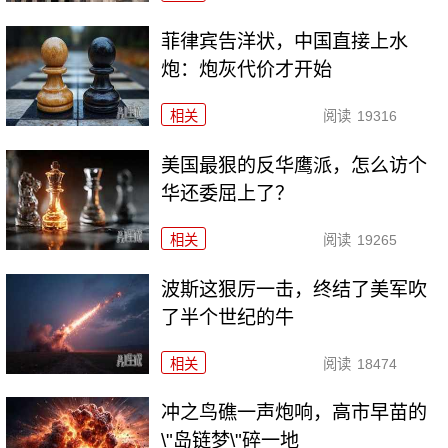
菲律宾告洋状，中国直接上水
炮：炮灰代价才开始
相关
阅读
19316
美国最狠的反华鹰派，怎么访个
华还委屈上了？
相关
阅读
19265
波斯这狠厉一击，终结了美军吹
了半个世纪的牛
相关
阅读
18474
冲之鸟礁一声炮响，高市早苗的
\"岛链梦\"碎一地