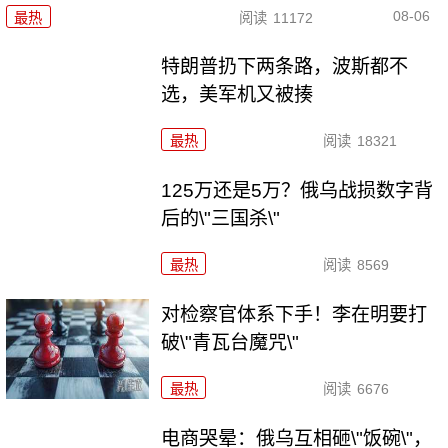
08-06
最热
阅读
11172
特朗普扔下两条路，波斯都不
选，美军机又被揍
最热
阅读
18321
125万还是5万？俄乌战损数字背
后的\"三国杀\"
最热
阅读
8569
对检察官体系下手！李在明要打
破\"青瓦台魔咒\"
最热
阅读
6676
电商哭晕：俄乌互相砸\"饭碗\"，