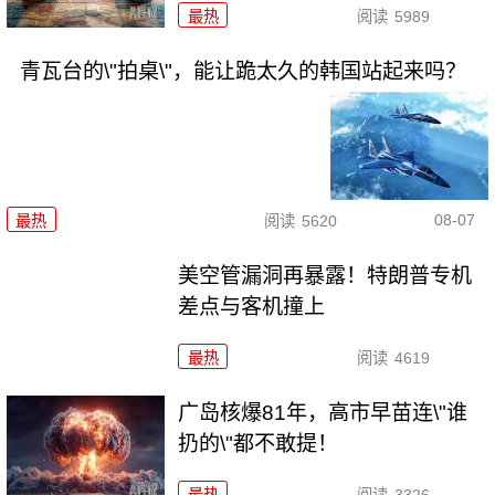
最热
阅读
5989
青瓦台的\"拍桌\"，能让跪太久的韩国站起来吗？
08-07
最热
阅读
5620
美空管漏洞再暴露！特朗普专机
差点与客机撞上
最热
阅读
4619
广岛核爆81年，高市早苗连\"谁
扔的\"都不敢提！
最热
阅读
3326