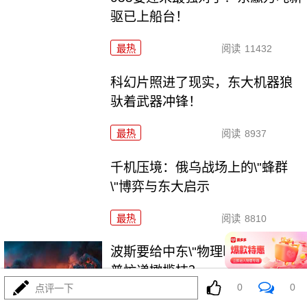
驱已上船台！
最热
阅读
11432
科幻片照进了现实，东大机器狼
驮着武器冲锋！
最热
阅读
8937
千机压境：俄乌战场上的\"蜂群
\"博弈与东大启示
最热
阅读
8810
波斯要给中东\"物理断网\"，特朗
普忙递橄榄枝？
0
0
点评一下
最热
阅读
7455