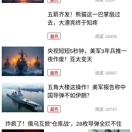
五箭齐发！熊猫这一巴掌扇过
去，大漂亮终于知疼
最热
阅读
24405
央视短短5秒钟，美军3年兵推一
夜作废！亚太变天
最热
阅读
20807
五角大楼这操作！美军报告称中
国导弹不如伊朗？
最热
阅读
10747
炸疯了！俄乌互掀“仓库战”，28枚导弹全拦不住