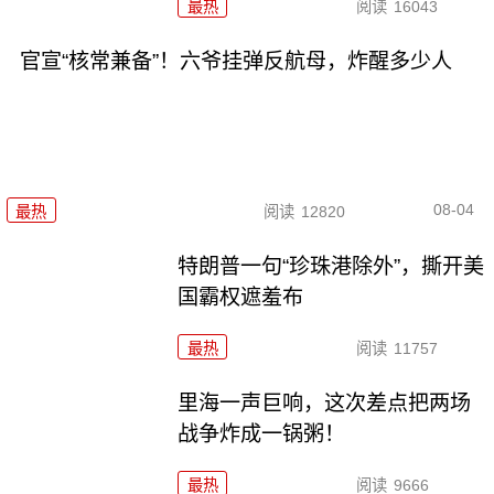
最热
阅读
16043
官宣“核常兼备”！六爷挂弹反航母，炸醒多少人
08-04
最热
阅读
12820
特朗普一句“珍珠港除外”，撕开美
国霸权遮羞布
最热
阅读
11757
里海一声巨响，这次差点把两场
战争炸成一锅粥！
最热
阅读
9666