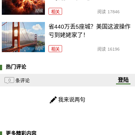
相关
阅读
17846
省440万丢5座城？美国这波操作
亏到姥姥家了！
相关
阅读
16196
热门评论
登陆
0
条评论
我来说两句
更多精彩内容