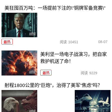
美狂囤百万吨：一场提前下注的\"铜牌军备竞赛\"
08-07
最热
阅读
10451
美利坚一场电子战演习，把自家
救护机送了命！
最热
阅读
9229
射程1800公里的“巨炮”，治得了美军“焦虑”吗？