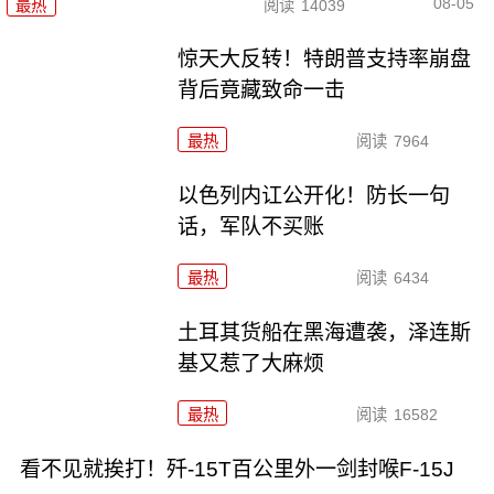
08-05
最热
阅读
14039
惊天大反转！特朗普支持率崩盘
背后竟藏致命一击
最热
阅读
7964
以色列内讧公开化！防长一句
话，军队不买账
最热
阅读
6434
土耳其货船在黑海遭袭，泽连斯
基又惹了大麻烦
最热
阅读
16582
看不见就挨打！歼-15T百公里外一剑封喉F-15J