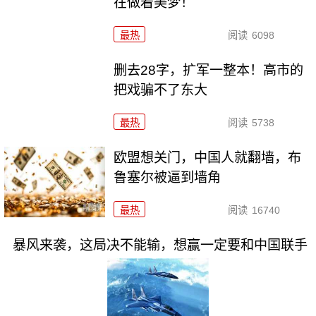
在做着美梦！
最热
阅读
6098
删去28字，扩军一整本！高市的
把戏骗不了东大
最热
阅读
5738
欧盟想关门，中国人就翻墙，布
鲁塞尔被逼到墙角
最热
阅读
16740
暴风来袭，这局决不能输，想赢一定要和中国联手