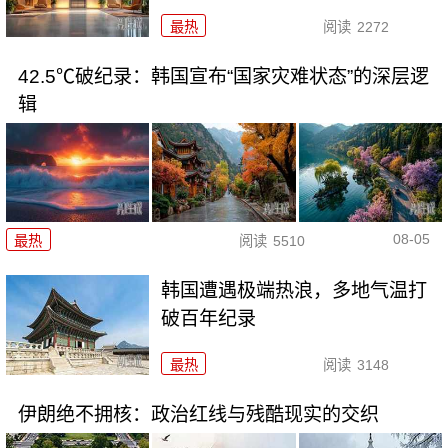
最热
阅读
2272
42.5℃破纪录：韩国宣布“国家灾难状态”的深层逻
辑
08-05
最热
阅读
5510
韩国遭遇极端热浪，多地气温打
破百年纪录
最热
阅读
3148
伊朗绝不拥核：政治红线与残酷现实的交织