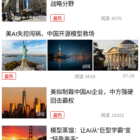
战略分野
最热
阅读
8370
美AI失控闯祸，中国开源模型救场
07-29
最热
阅读
6518
美拟制裁中国AI企业，中方强硬
回击霸权
最热
阅读
10322
模型蒸馏：让AI从“巨型学霸”变
“轻盈高手”