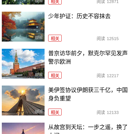
相关
阅读
12871
少年护证：历史不容抹去
相关
阅读
12515
普京访华前夕，默克尔罕见发声
警示欧洲
相关
阅读
12217
美伊签协议伊朗获三千亿，中国
身负重望
相关
阅读
12133
从故宫到天坛：一步之遥，换了