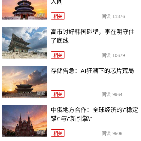
人间
相关
阅读
11376
高市讨好韩国碰壁，李在明守住
了底线
相关
阅读
10679
存储告急：AI狂潮下的芯片荒局
相关
阅读
9964
中俄地方合作：全球经济的\"稳定
锚\"与\"新引擎\"
相关
阅读
9506