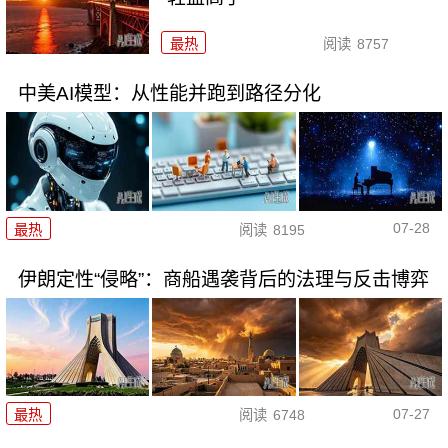
最热
阅读
8757
中美AI模型：从性能并跑到路径分化
07-28
最热
阅读
8195
伊朗定性“侵略”：商船遇袭背后的法理与反击博弈
07-27
最热
阅读
6748