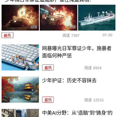
07-30
最热
阅读
7387
网暴曝光日军罪证少年，施暴者
面临何种严惩
最热
阅读
6924
少年护证：历史不容抹去
最热
阅读
12515
中美AI分野：从“造脑”到“铸身”的