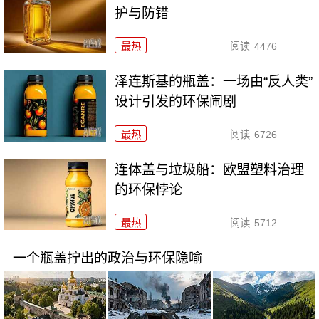
护与防错
最热
阅读
4476
泽连斯基的瓶盖：一场由“反人类”
设计引发的环保闹剧
最热
阅读
6726
连体盖与垃圾船：欧盟塑料治理
的环保悖论
最热
阅读
5712
一个瓶盖拧出的政治与环保隐喻