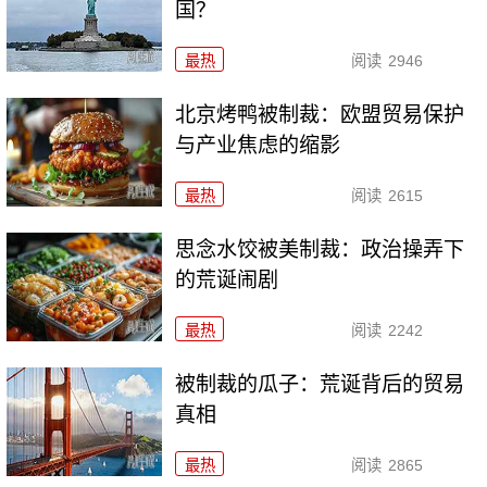
国？
最热
阅读
2946
北京烤鸭被制裁：欧盟贸易保护
与产业焦虑的缩影
最热
阅读
2615
思念水饺被美制裁：政治操弄下
的荒诞闹剧
最热
阅读
2242
被制裁的瓜子：荒诞背后的贸易
真相
最热
阅读
2865