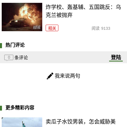
炸学校、轰基辅、五国跳反：乌
克兰被抛弃
相关
阅读
9133
热门评论
登陆
0
条评论
我来说两句
更多精彩内容
卖瓜子水饺男装，怎会威胁美