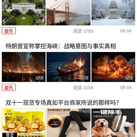
08-04
最热
阅读
3789
特朗普宣称掌控海峡：战略意图与事实真相
08-04
最热
阅读
3158
双十一现货专场真如平台商家所说的那样吗？