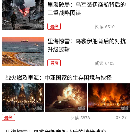
里海破局：乌军袭伊商船背后的
三重战略图谋
最热
阅读
6510
里海惊雷：乌袭伊船背后的对抗
升级逻辑
最热
阅读
6403
战火燃及里海：中亚国家的生存困境与抉择
07-27
最热
阅读
5878