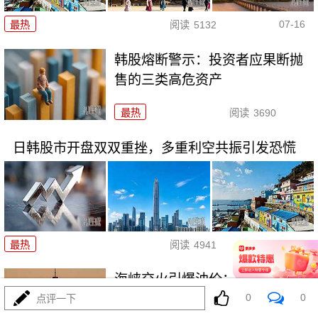
07-16
最热
阅读
5132
韩股熔断警示：投资者应果断抛
售的三类高危资产
最热
阅读
3690
日韩股市开盘双双重挫，多重利空共振引发恐慌
07-16
最热
阅读
4941
海峡交火引爆油价：全球能源市
0
0
场的深度震荡
点评一下