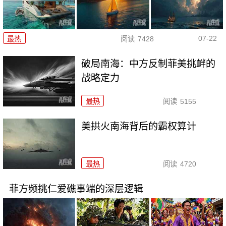
07-22
最热
阅读
7428
破局南海：中方反制菲美挑衅的
战略定力
最热
阅读
5155
美拱火南海背后的霸权算计
最热
阅读
4720
菲方频挑仁爱礁事端的深层逻辑