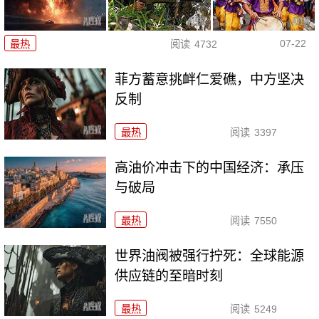
07-22
最热
阅读
4732
菲方蓄意挑衅仁爱礁，中方坚决
反制
最热
阅读
3397
高油价冲击下的中国经济：承压
与破局
最热
阅读
7550
世界油阀被强行拧死：全球能源
供应链的至暗时刻
最热
阅读
5249