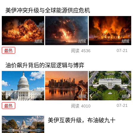
美伊冲突升级与全球能源供应危机
07-21
最热
阅读
4536
油价飙升背后的深层逻辑与博弈
07-21
最热
阅读
4010
美伊互袭升级，布油破九十