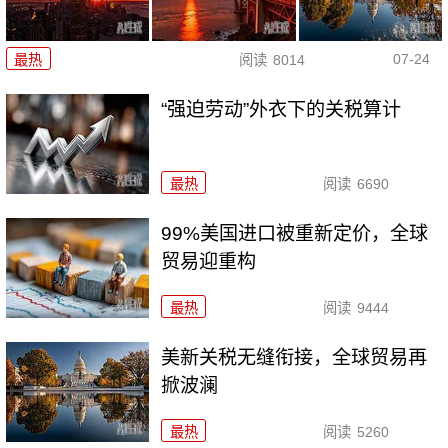
07-24
最热
阅读
8014
“强迫劳动”外衣下的关税算计
最热
阅读
6690
99%美国进口被重新定价，全球
贸易迎重构
最热
阅读
9444
美新关税无缝衔接，全球贸易再
掀波澜
最热
阅读
5260