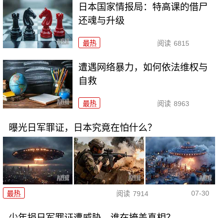
日本国家情报局：特高课的借尸
还魂与升级
最热
阅读
6815
遭遇网络暴力，如何依法维权与
自救
最热
阅读
8963
曝光日军罪证，日本究竟在怕什么？
07-30
最热
阅读
7914
少年捐日军罪证遭威胁，谁在掩盖真相？