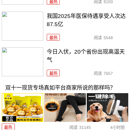
最热
阅读
8150
我国2025年医保待遇享受人次达
87.5亿
最热
阅读
5548
今日入伏，20个省份出现高温天
气
最热
阅读
7657
双十一现货专场真如平台商家所说的那样吗？
最热
阅读
31145
4小时前