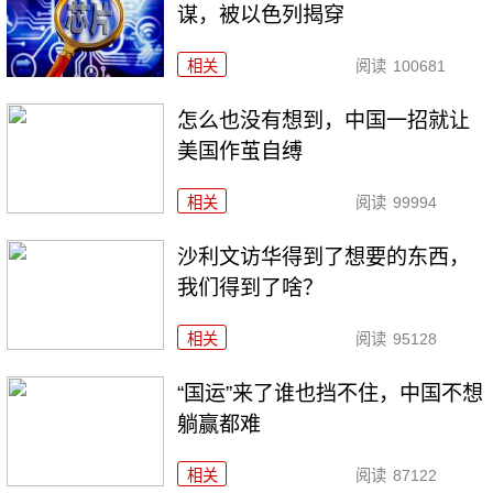
谋，被以色列揭穿
相关
阅读
100681
怎么也没有想到，中国一招就让
美国作茧自缚
相关
阅读
99994
沙利文访华得到了想要的东西，
我们得到了啥？
相关
阅读
95128
“国运”来了谁也挡不住，中国不想
躺赢都难
相关
阅读
87122