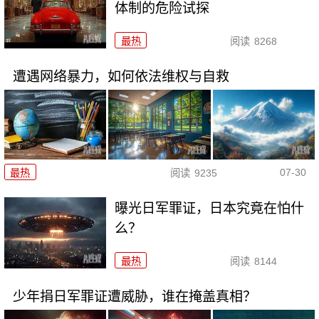
体制的危险试探
最热
阅读
8268
遭遇网络暴力，如何依法维权与自救
07-30
最热
阅读
9235
曝光日军罪证，日本究竟在怕什
么？
最热
阅读
8144
少年捐日军罪证遭威胁，谁在掩盖真相？