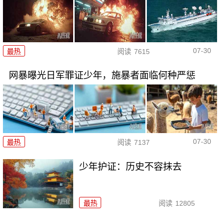
07-30
最热
阅读
7615
网暴曝光日军罪证少年，施暴者面临何种严惩
07-30
最热
阅读
7137
少年护证：历史不容抹去
最热
阅读
12805