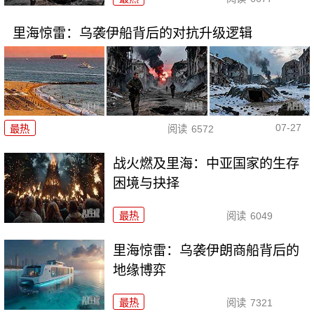
里海惊雷：乌袭伊船背后的对抗升级逻辑
07-27
最热
阅读
6572
战火燃及里海：中亚国家的生存
困境与抉择
最热
阅读
6049
里海惊雷：乌袭伊朗商船背后的
地缘博弈
最热
阅读
7321