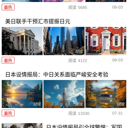
08-03
最热
阅读
5685
美日联手干预汇市提振日元
08-03
最热
阅读
4122
日本设情报局：中日关系面临严峻安全考验
07-31
最热
阅读
13330
日本设情报局引全球警惕：军国