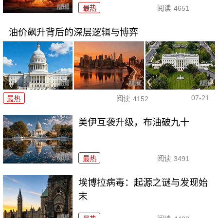
最热
阅读
4651
油价飙升背后的深层逻辑与博弈
07-21
最热
阅读
4152
美伊互袭升级，布油破九十
最热
阅读
3491
埃博拉病毒：起源之谜与发现始
末