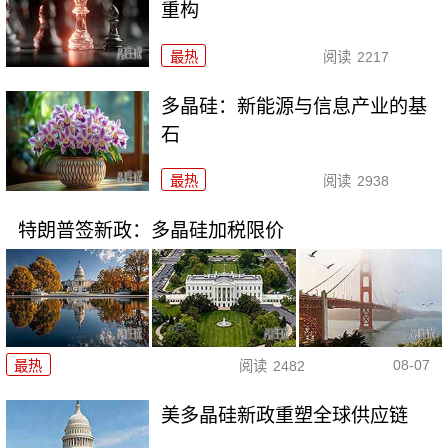
重构
最热
阅读
2217
多晶硅：新能源与信息产业的基
石
最热
阅读
2938
特朗普签新政：多晶硅加税限价
08-07
最热
阅读
2482
美多晶硅新政重塑全球供应链