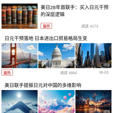
美日28年首联手：买入日元干预
的深层逻辑
最热
阅读
4173
日元干预落地 日本进出口贸易格局生变
08-03
最热
阅读
6884
美日联手提振日元对中国的多维影响