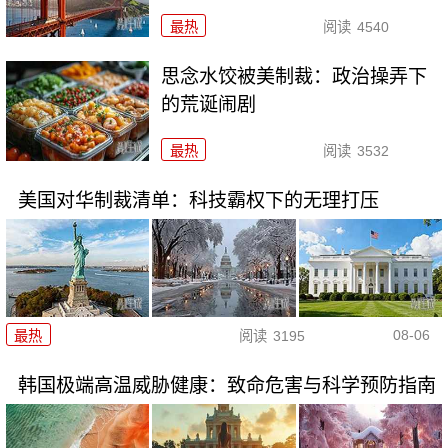
最热
阅读
4540
思念水饺被美制裁：政治操弄下
的荒诞闹剧
最热
阅读
3532
美国对华制裁清单：科技霸权下的无理打压
08-06
最热
阅读
3195
韩国极端高温威胁健康：致命危害与科学预防指南