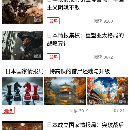
主义阴魂不散
最热
阅读
9100
日本情报集权：重塑亚太格局的
战略算计
最热
阅读
8672
日本国家情报局：特高课的借尸还魂与升级
07-31
最热
阅读
7019
日本成立国家情报局：突破战后