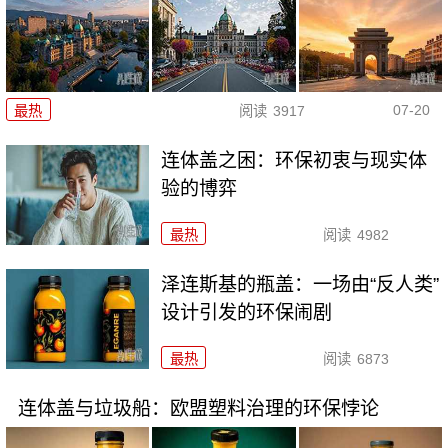
07-20
最热
阅读
3917
连体盖之困：环保初衷与现实体
验的博弈
最热
阅读
4982
泽连斯基的瓶盖：一场由“反人类”
设计引发的环保闹剧
最热
阅读
6873
连体盖与垃圾船：欧盟塑料治理的环保悖论