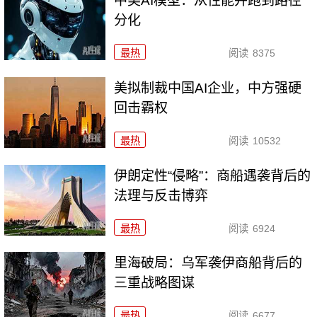
中美AI模型：从性能并跑到路径
分化
最热
阅读
8375
美拟制裁中国AI企业，中方强硬
回击霸权
最热
阅读
10532
伊朗定性“侵略”：商船遇袭背后的
法理与反击博弈
最热
阅读
6924
里海破局：乌军袭伊商船背后的
三重战略图谋
最热
阅读
6677