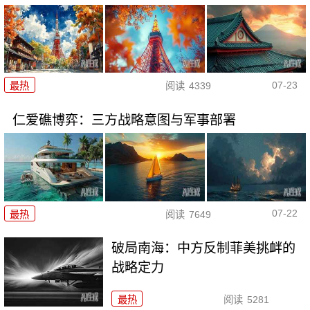
07-23
最热
阅读
4339
仁爱礁博弈：三方战略意图与军事部署
07-22
最热
阅读
7649
破局南海：中方反制菲美挑衅的
战略定力
最热
阅读
5281