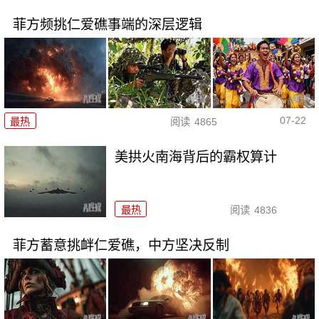
菲方频挑仁爱礁事端的深层逻辑
07-22
最热
阅读
4865
美拱火南海背后的霸权算计
最热
阅读
4836
菲方蓄意挑衅仁爱礁，中方坚决反制