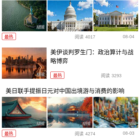
08-04
最热
阅读
4017
美伊谈判罗生门：政治算计与战
略博弈
最热
阅读
3293
美日联手提振日元对中国出境游与消费的影响
08-03
最热
阅读
4274