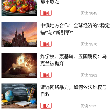
都不敢吃
相关
阅读
9845
中俄地方合作：全球经济的\"稳定
锚\"与\"新引擎\"
相关
阅读
9570
炸学校、轰基辅、五国跳反：乌
克兰被抛弃
相关
阅读
9262
遭遇网络暴力，如何依法维权与
自救
相关
阅读
9235