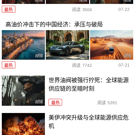
07-22
最热
阅读
3504
高油价冲击下的中国经济：承压与破局
07-21
最热
阅读
7742
世界油阀被强行拧死：全球能源
供应链的至暗时刻
最热
阅读
5391
美伊冲突升级与全球能源供应危
机