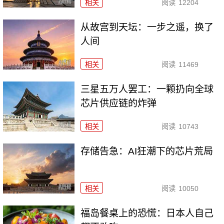
相关
阅读
12204
从故宫到天坛：一步之遥，换了
人间
相关
阅读
11469
三星五万人罢工：一颗扔向全球
芯片供应链的炸弹
相关
阅读
10743
存储告急：AI狂潮下的芯片荒局
相关
阅读
10050
福岛餐桌上的恐慌：日本人自己