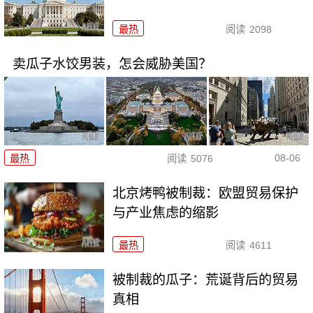
最热
阅读
2098
卖瓜子水饺男装，怎会威胁美国？
08-06
最热
阅读
5076
北京烤鸭被制裁：欧盟贸易保护
与产业焦虑的缩影
最热
阅读
4611
被制裁的瓜子：荒诞背后的贸易
真相