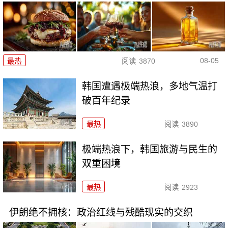
08-05
最热
阅读
3870
韩国遭遇极端热浪，多地气温打
破百年纪录
最热
阅读
3890
极端热浪下，韩国旅游与民生的
双重困境
最热
阅读
2923
伊朗绝不拥核：政治红线与残酷现实的交织