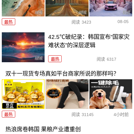
08-05
最热
阅读
3423
42.5℃破纪录：韩国宣布“国家灾
难状态”的深层逻辑
最热
阅读
6317
双十一现货专场真如平台商家所说的那样吗？
最热
阅读
31145
4小时前
热浪席卷韩国 果粮产业遭重创