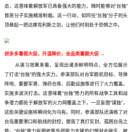
击，这意味着解放军已具备强大的能力，随时能够对“台独”
首恶分子实施精准制裁。这一行动，如同在“台独”分子的头
顶悬起一把达摩克利斯之剑，让他们时刻处于恐惧之中。
拼多多暑假大促，升温降价，全品类暑期大促 →
从演习效果来看，呈现出诸多鲜明特点，全方位展示
了打击“台独”的强大实力。参演部队对台军舰机目标、导弹
阵地、重要军港、弹药仓库、后勤设施等进行了火力覆盖，
实施多波次打击。这意味着“台独”势力的所有战争工具和战
争潜力都处于解放军的火力网覆盖之下，一旦妄图“谋独”，
这些关键设施将瞬间化为乌有。同时，参演部队还演练了对
台岛重要港口和航线的封控，塑造了真打实封、孤困台岛之
势。“台独”势力妄图依靠外部势力支援的幻想就此破灭，被