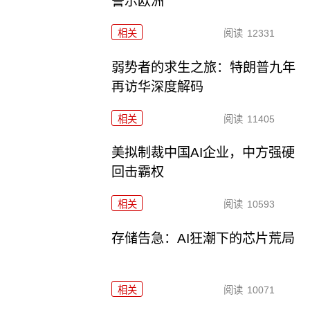
警示欧洲
相关
阅读
12331
弱势者的求生之旅：特朗普九年
再访华深度解码
相关
阅读
11405
美拟制裁中国AI企业，中方强硬
回击霸权
相关
阅读
10593
存储告急：AI狂潮下的芯片荒局
相关
阅读
10071