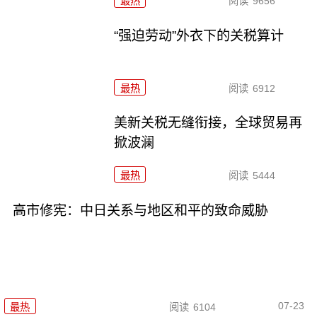
最热
阅读
9656
“强迫劳动”外衣下的关税算计
最热
阅读
6912
美新关税无缝衔接，全球贸易再
掀波澜
最热
阅读
5444
高市修宪：中日关系与地区和平的致命威胁
07-23
最热
阅读
6104