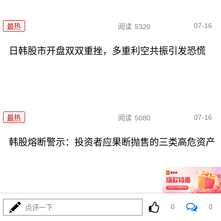
07-16
最热
阅读
5320
日韩股市开盘双双重挫，多重利空共振引发恐慌
07-16
最热
阅读
5080
韩股熔断警示：投资者应果断抛售的三类高危资产
0
0
点评一下
07-16
最热
阅读
3811