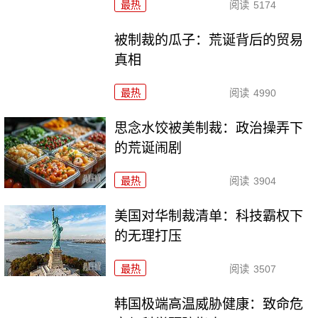
最热
阅读
5174
被制裁的瓜子：荒诞背后的贸易
真相
最热
阅读
4990
思念水饺被美制裁：政治操弄下
的荒诞闹剧
最热
阅读
3904
美国对华制裁清单：科技霸权下
的无理打压
最热
阅读
3507
韩国极端高温威胁健康：致命危