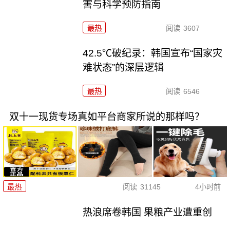
害与科学预防指南
最热
阅读
3607
42.5℃破纪录：韩国宣布“国家灾
难状态”的深层逻辑
最热
阅读
6546
双十一现货专场真如平台商家所说的那样吗？
最热
阅读
31145
4小时前
热浪席卷韩国 果粮产业遭重创