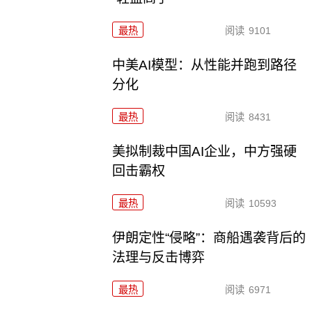
最热
阅读
9101
中美AI模型：从性能并跑到路径
分化
最热
阅读
8431
美拟制裁中国AI企业，中方强硬
回击霸权
最热
阅读
10593
伊朗定性“侵略”：商船遇袭背后的
法理与反击博弈
最热
阅读
6971