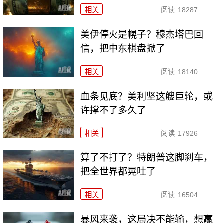
相关
阅读
18287
美伊停火是幌子？穆杰塔巴回
信，把中东棋盘掀了
相关
阅读
18140
血条见底？美利坚这艘巨轮，或
许撑不了多久了
相关
阅读
17926
算了不打了？特朗普这脚刹车，
把全世界都晃吐了
相关
阅读
16504
暴风来袭，这局决不能输，想赢