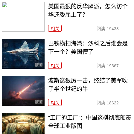
美国最狠的反华鹰派，怎么访个
华还委屈上了？
相关
阅读
19433
巴铁横扫海湾：沙科之后谁会是
下一个？美国懵了
相关
阅读
19367
波斯这狠厉一击，终结了美军吹
了半个世纪的牛
相关
阅读
18622
“工厂的工厂”：中国这棋彻底颠覆
全球工业版图