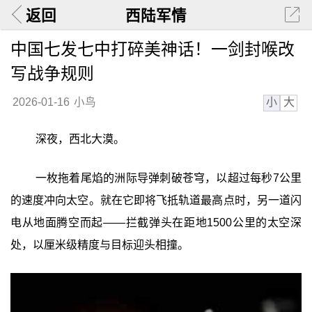
返回
西陆军情
中国七发七中打碎美神话！一剑封喉改
写战争规则
小
大
2026-01-16
小鸟
深夜，西北大漠。
一枚拖着尾焰的洲际导弹刺破苍穹，以超过每秒7公里
的速度冲向太空。就在它即将飞抵轨道最高点时，另一道闪
电从地面腾空而起——拦截弹头在距地1500公里的太空深
处，以厘米级精度与目标迎头相撞。