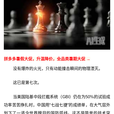
拼多多暑假大促，升温降价，全品类暑期大促 →
没有爆炸的火光，只有动能撞击瞬间的物理湮灭。
这已是第七次。
当美国陆基中段拦截系统（GBI）仍在为50%的试验成
功率苦苦挣扎时，中国用“七战七捷”的成绩单，在大气层外
划下了一道令世界瞠目的国防弧线。这不是简单的技术突