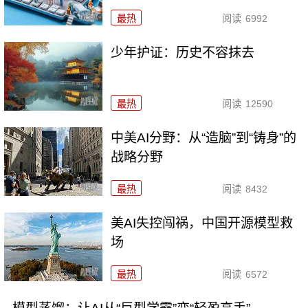
最热
阅读
6992
少年护证：历史不容抹去
最热
阅读
12590
中美AI分野：从“造脑”到“铸身”的
战略分野
最热
阅读
8432
美AI失控闯祸，中国开源模型救
场
最热
阅读
6572