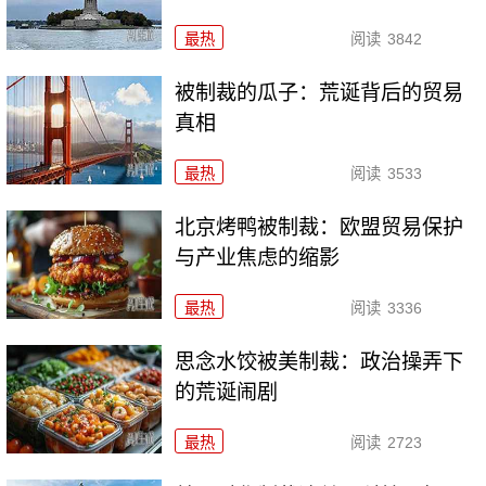
最热
阅读
3842
被制裁的瓜子：荒诞背后的贸易
真相
最热
阅读
3533
北京烤鸭被制裁：欧盟贸易保护
与产业焦虑的缩影
最热
阅读
3336
思念水饺被美制裁：政治操弄下
的荒诞闹剧
最热
阅读
2723