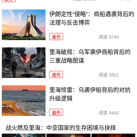
伊朗定性“侵略”：商船遇袭背后的
法理与反击博弈
最热
阅读
6794
里海破局：乌军袭伊商船背后的
三重战略图谋
最热
阅读
6551
里海惊雷：乌袭伊船背后的对抗
升级逻辑
最热
阅读
6450
战火燃及里海：中亚国家的生存困境与抉择