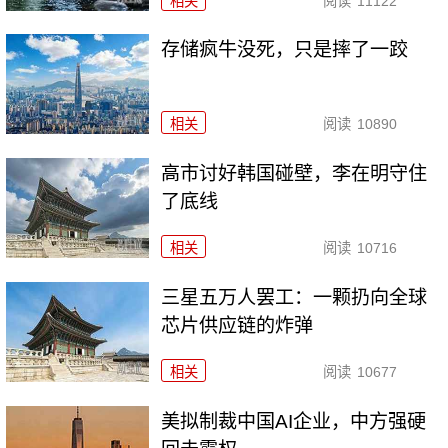
相关
阅读
11122
存储疯牛没死，只是摔了一跤
相关
阅读
10890
高市讨好韩国碰壁，李在明守住
了底线
相关
阅读
10716
三星五万人罢工：一颗扔向全球
芯片供应链的炸弹
相关
阅读
10677
美拟制裁中国AI企业，中方强硬