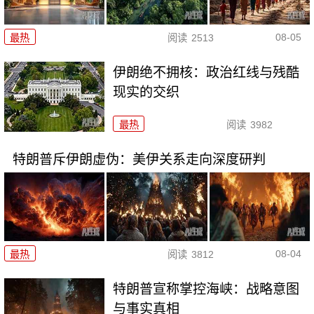
08-05
最热
阅读
2513
伊朗绝不拥核：政治红线与残酷
现实的交织
最热
阅读
3982
特朗普斥伊朗虚伪：美伊关系走向深度研判
08-04
最热
阅读
3812
特朗普宣称掌控海峡：战略意图
与事实真相