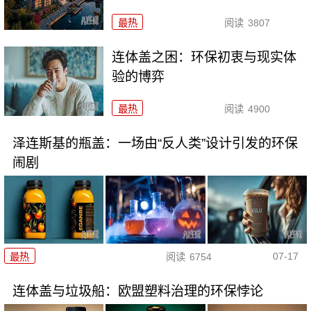
最热
阅读
3807
连体盖之困：环保初衷与现实体
验的博弈
最热
阅读
4900
泽连斯基的瓶盖：一场由“反人类”设计引发的环保
闹剧
07-17
最热
阅读
6754
连体盖与垃圾船：欧盟塑料治理的环保悖论