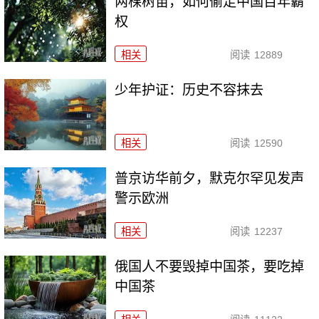
两棵树苗，如何偷走中国百年霸
权
相关
阅读
12889
少年护证：历史不容抹去
相关
阅读
12590
普京访华前夕，默克尔罕见发声
警示欧洲
相关
阅读
12237
俄国人不要毁掉中国茶，要吃掉
中国茶