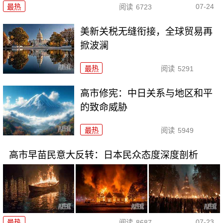
07-24
最热
阅读
6723
美新关税无缝衔接，全球贸易再
掀波澜
最热
阅读
5291
高市修宪：中日关系与地区和平
的致命威胁
最热
阅读
5949
高市早苗民意大反转：日本民众态度深度剖析
07-23
最热
阅读
8687