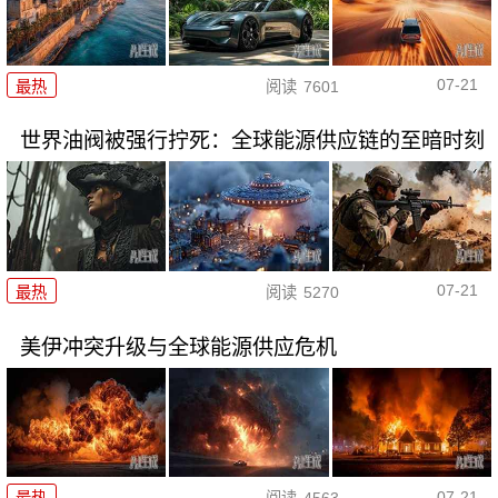
07-21
最热
阅读
7601
世界油阀被强行拧死：全球能源供应链的至暗时刻
07-21
最热
阅读
5270
美伊冲突升级与全球能源供应危机
07-21