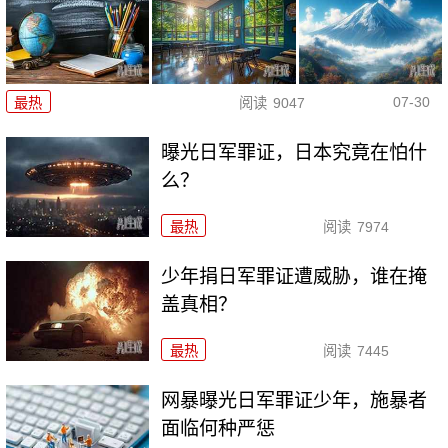
07-30
最热
阅读
9047
曝光日军罪证，日本究竟在怕什
么？
最热
阅读
7974
少年捐日军罪证遭威胁，谁在掩
盖真相？
最热
阅读
7445
网暴曝光日军罪证少年，施暴者
面临何种严惩