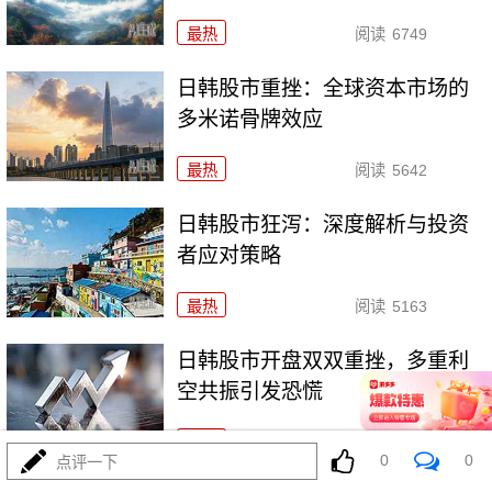
最热
阅读
6749
日韩股市重挫：全球资本市场的
多米诺骨牌效应
最热
阅读
5642
日韩股市狂泻：深度解析与投资
者应对策略
最热
阅读
5163
日韩股市开盘双双重挫，多重利
空共振引发恐慌
最热
阅读
4963
0
0
点评一下