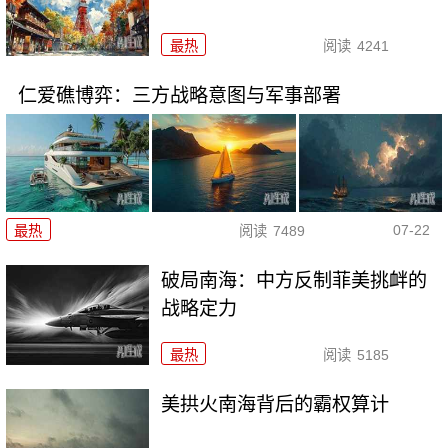
最热
阅读
4241
仁爱礁博弈：三方战略意图与军事部署
07-22
最热
阅读
7489
破局南海：中方反制菲美挑衅的
战略定力
最热
阅读
5185
美拱火南海背后的霸权算计