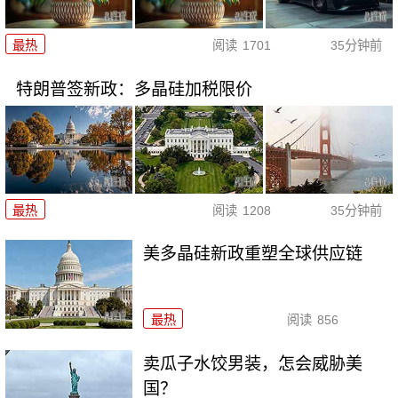
最热
阅读
1701
35分钟前
特朗普签新政：多晶硅加税限价
最热
阅读
1208
35分钟前
美多晶硅新政重塑全球供应链
最热
阅读
856
卖瓜子水饺男装，怎会威胁美
国？