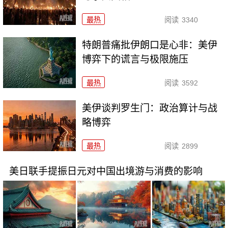
最热
阅读
3340
特朗普痛批伊朗口是心非：美伊
博弈下的谎言与极限施压
最热
阅读
3592
美伊谈判罗生门：政治算计与战
略博弈
最热
阅读
2899
美日联手提振日元对中国出境游与消费的影响