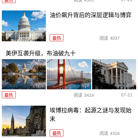
最热
阅读
4563
油价飙升背后的深层逻辑与博弈
最热
阅读
4037
美伊互袭升级，布油破九十
07-21
最热
阅读
3414
埃博拉病毒：起源之谜与发现始
末
最热
阅读
4316