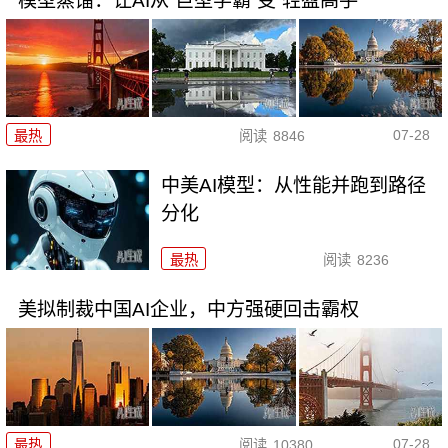
模型蒸馏：让AI从“巨型学霸”变“轻盈高手”
07-28
最热
阅读
8846
中美AI模型：从性能并跑到路径
分化
最热
阅读
8236
美拟制裁中国AI企业，中方强硬回击霸权
07-28
最热
阅读
10380