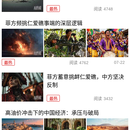
最热
阅读
4748
菲方频挑仁爱礁事端的深层逻辑
07-22
最热
阅读
4762
菲方蓄意挑衅仁爱礁，中方坚决
反制
最热
阅读
3432
高油价冲击下的中国经济：承压与破局