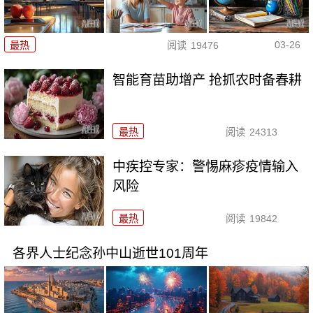
03-26
最热
阅读
19476
智能育苗助增产 抢抓农时备春耕
最热
阅读
24313
中疾控专家：警惕麻疹疫情输入
风险
最热
阅读
19842
各界人士纪念孙中山逝世101周年