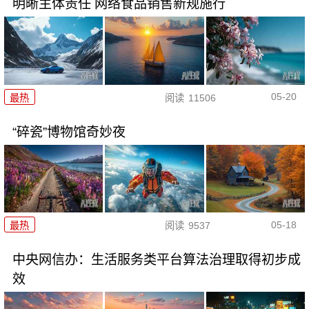
明晰主体责任 网络食品销售新规施行
05-20
最热
阅读
11506
“碎瓷”博物馆奇妙夜
05-18
最热
阅读
9537
中央网信办：生活服务类平台算法治理取得初步成
效