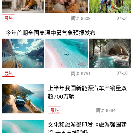
07-14
最热
阅读
9609
今年首期全国高温中暑气象预报发布
07-10
最热
阅读
9751
上半年我国新能源汽车产销量双
超700万辆
最热
阅读
8384
文化和旅游部印发《旅游强国建