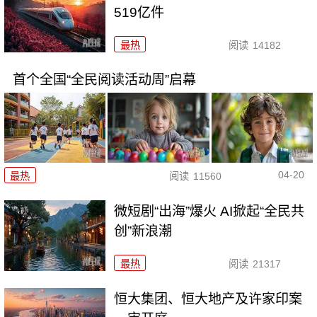
519亿件
最热
阅读
14182
首个全国“全民阅读活动周”启幕
04-20
最热
阅读
11560
微短剧“出海”爆火 AI掀起“全民共
创”新浪潮
最热
阅读
21317
恒大集团、恒大地产及许家印案