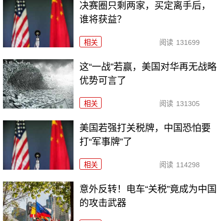
决赛圈只剩两家，买定离手后，
谁将获益？
相关
阅读
131699
这“一战”若赢，美国对华再无战略
优势可言了
相关
阅读
131305
美国若强打关税牌，中国恐怕要
打“军事牌”了
相关
阅读
114298
意外反转！电车“关税”竟成为中国
的攻击武器