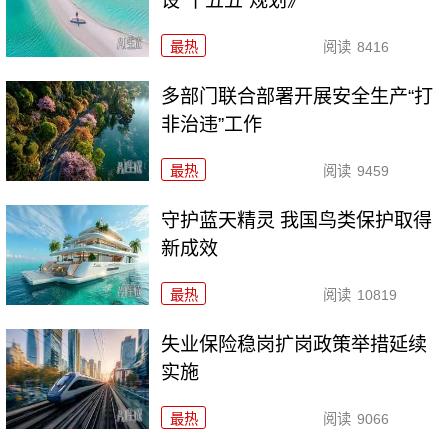
设“十五五”规划》
最热
阅读
8416
多部门联合部署开展安全生产“打
非治违”工作
最热
阅读
9459
守护蓝天精灵 我国鸟类保护取得
新成效
最热
阅读
10819
失业保险稳岗扩岗政策举措延续
实施
最热
阅读
9066