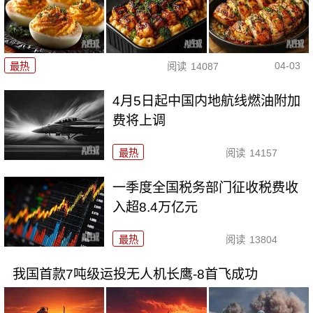
04-03
最热
阅读
14087
4月5日起中国内地航线燃油附加
费将上调
最热
阅读
14157
一季度全国税务部门征收税费收
入超8.4万亿元
最热
阅读
13804
我国首款7吨级运投无人机长鹰-8首飞成功