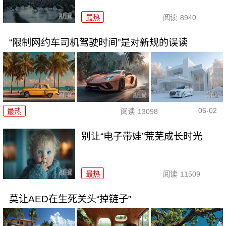
最热
阅读
8940
“限制网约车司机驾驶时间”是对新规的误读
06-02
最热
阅读
13098
别让“电子带娃”荒芜成长时光
最热
阅读
11509
莫让AED在生死关头“掉链子”