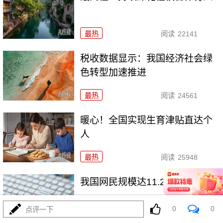
最热
阅读
22141
税收数据显示：我国经济社会绿
色转型加速推进
最热
阅读
24561
暖心！全国实现生育津贴直达个
人
最热
阅读
25948
我国网民规模达11.25亿人
0
0
点评一下
最热
阅读
17571