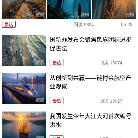
06-26
最热
阅读
9694
国新办发布会聚焦民族团结进步
促进法
最热
阅读
13074
从创新到共赢——链博会航空产
业观察
最热
阅读
13927
我国发生今年大江大河首次编号
洪水