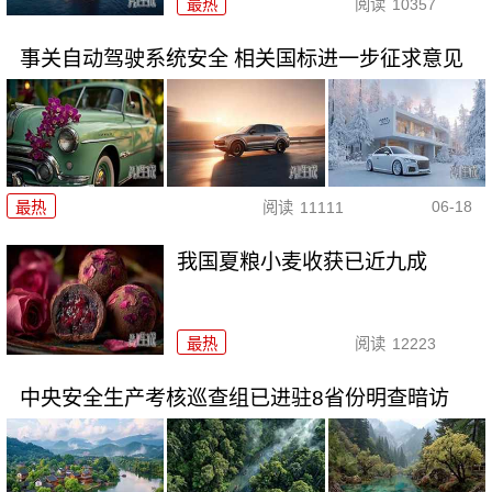
最热
阅读
10357
事关自动驾驶系统安全 相关国标进一步征求意见
06-18
最热
阅读
11111
我国夏粮小麦收获已近九成
最热
阅读
12223
中央安全生产考核巡查组已进驻8省份明查暗访