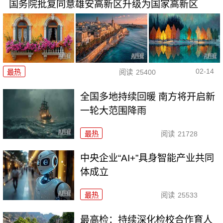
国务院批复同意雄安高新区升级为国家高新区
02-14
最热
阅读
25400
全国多地持续回暖 南方将开启新
一轮大范围降雨
最热
阅读
21728
中央企业“AI+”具身智能产业共同
体成立
最热
阅读
25533
最高检：持续深化检校合作育人