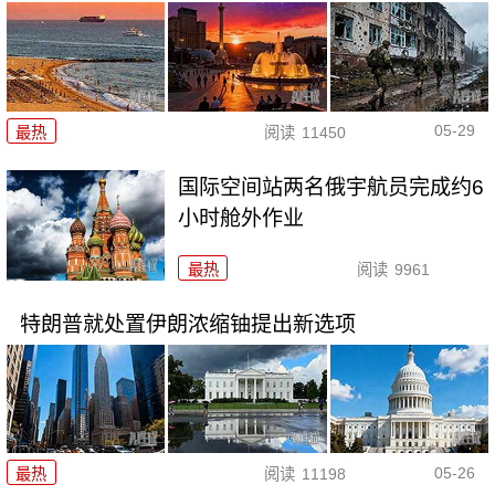
05-29
最热
阅读
11450
国际空间站两名俄宇航员完成约6
小时舱外作业
最热
阅读
9961
特朗普就处置伊朗浓缩铀提出新选项
05-26
最热
阅读
11198