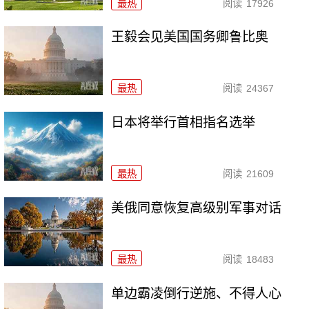
最热
阅读
17926
王毅会见美国国务卿鲁比奥
最热
阅读
24367
日本将举行首相指名选举
最热
阅读
21609
美俄同意恢复高级别军事对话
最热
阅读
18483
单边霸凌倒行逆施、不得人心