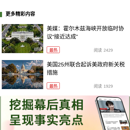
更多精彩内容
美媒：霍尔木兹海峡开放临时协
议“接近达成”
最热
阅读
2429
美国25州联合起诉美政府新关税
措施
最热
阅读
1929