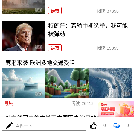
最热
阅读
37356
特朗普：若输中期选举，我可能
被弹劾
最热
阅读
19359
寒潮来袭 欧洲多地交通受阻
01-06
最热
阅读
26413
外交部回应美方关于中国军事演习的言论
0
0
点评一下