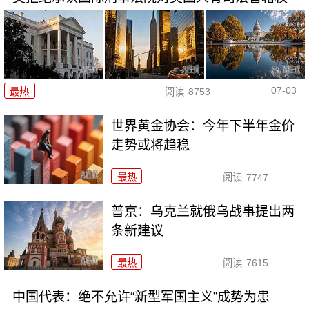
07-03
最热
阅读
8753
世界黄金协会：今年下半年金价
走势或将趋稳
最热
阅读
7747
普京：乌克兰就俄乌战事提出两
条新建议
最热
阅读
7615
中国代表：绝不允许“新型军国主义”成势为患