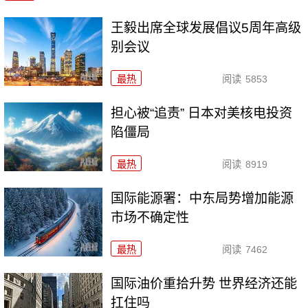
王毅出席全球发展倡议5周年高级
别会议
最热
阅读
5853
担心被“追责” 日本对美核电投资
陷僵局
最热
阅读
8919
国际能源署：中东局势增加能源
市场不确定性
最热
阅读
7462
国际油价重拾升势 世界经济还能
扛住吗