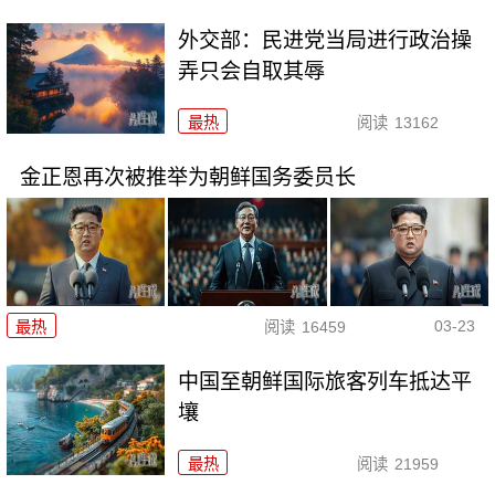
外交部：民进党当局进行政治操
弄只会自取其辱
最热
阅读
13162
金正恩再次被推举为朝鲜国务委员长
03-23
最热
阅读
16459
中国至朝鲜国际旅客列车抵达平
壤
最热
阅读
21959