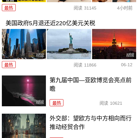
最热
阅读
31145
4小时前
美国政府5月退还近220亿美元关税
06-12
最热
阅读
11866
第九届中国—亚欧博览会亮点前
瞻
最热
阅读
10621
外交部：望欧方与中方相向而行
推动经贸合作