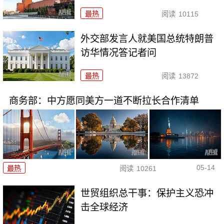
最热
阅读
10115
外交部发言人就美国总统特朗普
访华情况答记者问
最热
阅读
13872
商务部：中方愿同美方一道不断拉长合作清单
05-14
最热
阅读
10261
世贸组织总干事：保护主义恐冲
击全球经济