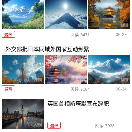
06-29
最热
阅读
8471
外交部批日本同域外国家互动频繁
06-24
最热
阅读
7164
英国首相斯塔默宣布辞职
最热
阅读
7938