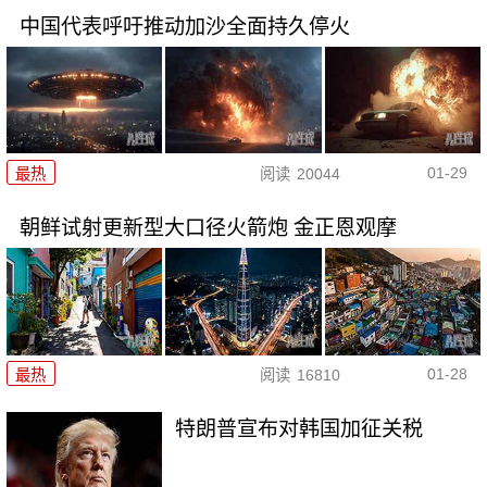
中国代表呼吁推动加沙全面持久停火
01-29
最热
阅读
20044
朝鲜试射更新型大口径火箭炮 金正恩观摩
01-28
最热
阅读
16810
特朗普宣布对韩国加征关税