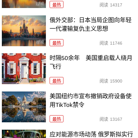
最热
阅读
14317
俄外交部：日本当局企图向年轻
一代灌输复仇主义思想
最热
阅读
11746
时隔50余年 美国重启载人绕月
飞行
最热
阅读
15900
美国纽约市宣布撤销政府设备使
用TikTok禁令
最热
阅读
13167
应对能源市场动荡 俄罗斯拟实行