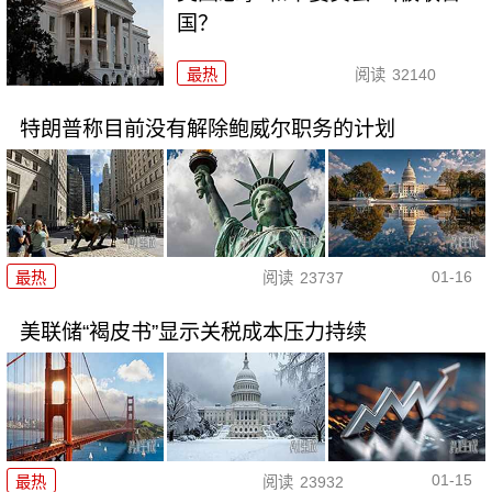
国？
最热
阅读
32140
特朗普称目前没有解除鲍威尔职务的计划
01-16
最热
阅读
23737
美联储“褐皮书”显示关税成本压力持续
01-15
最热
阅读
23932