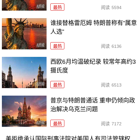
最热
阅读
5594
谁接替格雷厄姆 特朗普称有“属意
人选”
最热
阅读
6136
西欧6月均温破纪录 较常年高约3
摄氏度
最热
阅读
6513
普京与特朗普通话 重申仍倾向政
治解决乌克兰问题
最热
阅读
7172
美拒绝承认国际刑事法院对美国人有司法管辖权