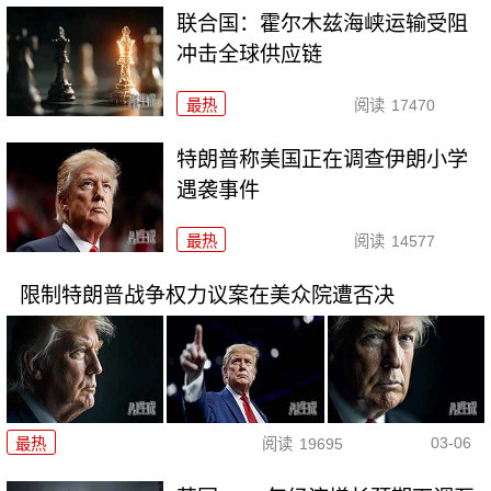
联合国：霍尔木兹海峡运输受阻
冲击全球供应链
最热
阅读
17470
特朗普称美国正在调查伊朗小学
遇袭事件
最热
阅读
14577
限制特朗普战争权力议案在美众院遭否决
03-06
最热
阅读
19695