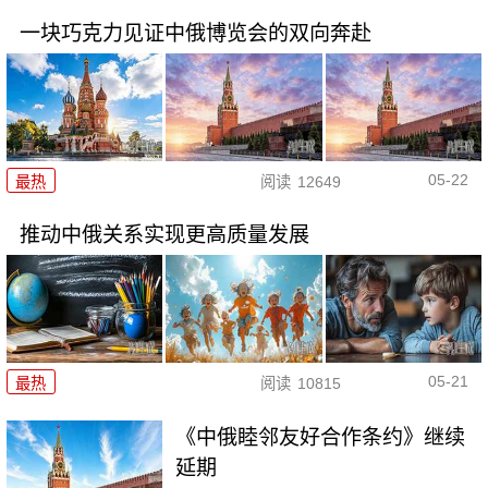
一块巧克力见证中俄博览会的双向奔赴
05-22
最热
阅读
12649
推动中俄关系实现更高质量发展
05-21
最热
阅读
10815
《中俄睦邻友好合作条约》继续
延期