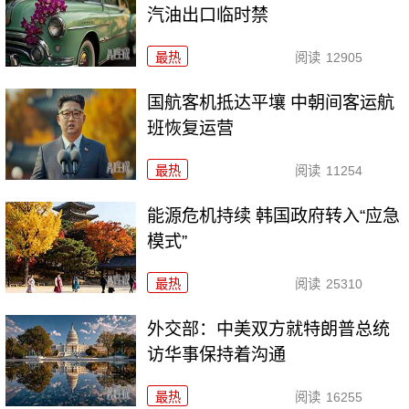
汽油出口临时禁
最热
阅读
12905
国航客机抵达平壤 中朝间客运航
班恢复运营
最热
阅读
11254
能源危机持续 韩国政府转入“应急
模式”
最热
阅读
25310
外交部：中美双方就特朗普总统
访华事保持着沟通
最热
阅读
16255