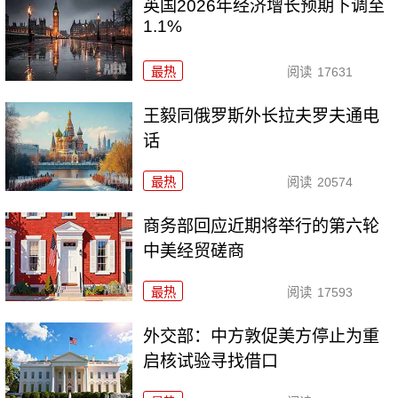
英国2026年经济增长预期下调至
1.1%
最热
阅读
17631
王毅同俄罗斯外长拉夫罗夫通电
话
最热
阅读
20574
商务部回应近期将举行的第六轮
中美经贸磋商
最热
阅读
17593
外交部：中方敦促美方停止为重
启核试验寻找借口