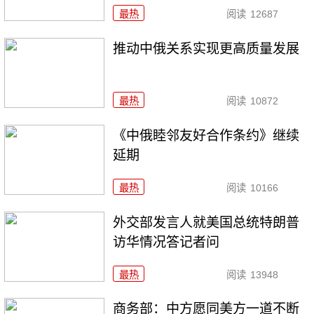
最热
阅读
12687
推动中俄关系实现更高质量发展
最热
阅读
10872
《中俄睦邻友好合作条约》继续
延期
最热
阅读
10166
外交部发言人就美国总统特朗普
访华情况答记者问
最热
阅读
13948
商务部：中方愿同美方一道不断