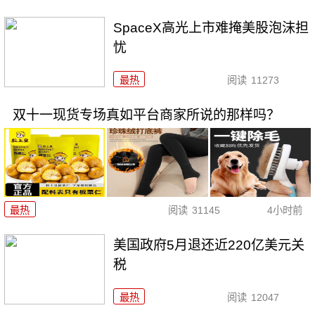
SpaceX高光上市难掩美股泡沫担
忧
最热
阅读
11273
双十一现货专场真如平台商家所说的那样吗？
最热
阅读
31145
4小时前
美国政府5月退还近220亿美元关
税
最热
阅读
12047