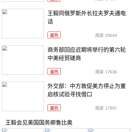
王毅同俄罗斯外长拉夫罗夫通电
话
最热
阅读
20644
商务部回应近期将举行的第六轮
中美经贸磋商
最热
阅读
17636
外交部：中方敦促美方停止为重
启核试验寻找借口
最热
阅读
17997
王毅会见美国国务卿鲁比奥