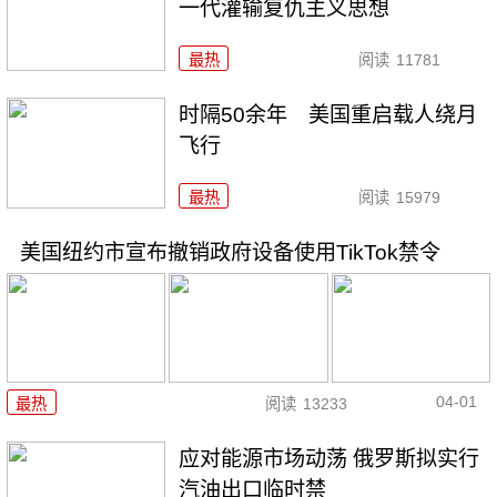
一代灌输复仇主义思想
最热
阅读
11781
时隔50余年 美国重启载人绕月
飞行
最热
阅读
15979
美国纽约市宣布撤销政府设备使用TikTok禁令
04-01
最热
阅读
13233
应对能源市场动荡 俄罗斯拟实行
汽油出口临时禁