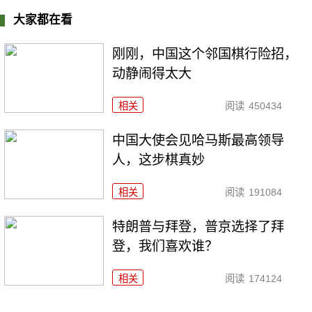
大家都在看
刚刚，中国这个邻国棋行险招，
动静闹得太大
相关
阅读
450434
中国大使会见哈马斯最高领导
人，这步棋真妙
相关
阅读
191084
特朗普与拜登，普京选择了拜
登，我们喜欢谁？
相关
阅读
174124