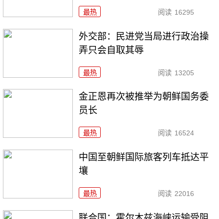
最热
阅读
16295
外交部：民进党当局进行政治操
弄只会自取其辱
最热
阅读
13205
金正恩再次被推举为朝鲜国务委
员长
最热
阅读
16524
中国至朝鲜国际旅客列车抵达平
壤
最热
阅读
22016
联合国：霍尔木兹海峡运输受阻