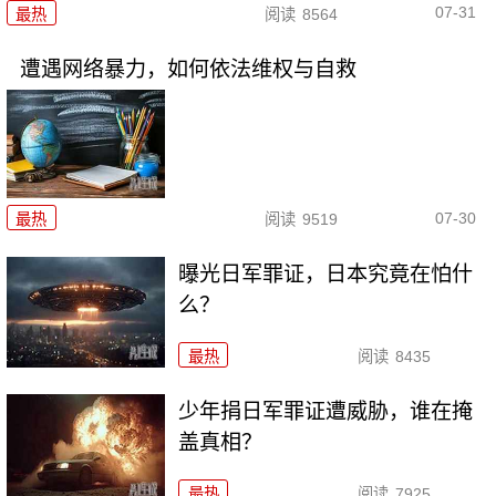
07-31
最热
阅读
8564
遭遇网络暴力，如何依法维权与自救
07-30
最热
阅读
9519
曝光日军罪证，日本究竟在怕什
么？
最热
阅读
8435
少年捐日军罪证遭威胁，谁在掩
盖真相？
最热
阅读
7925