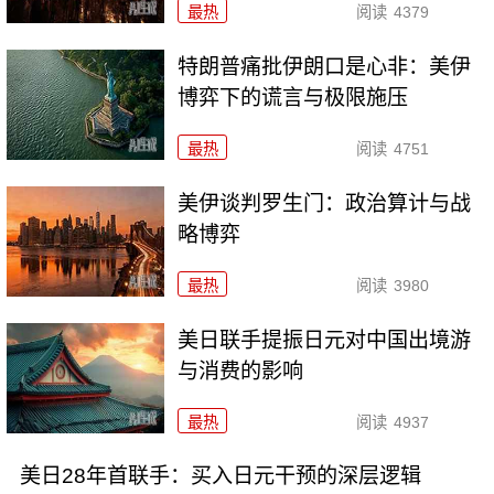
最热
阅读
4379
特朗普痛批伊朗口是心非：美伊
博弈下的谎言与极限施压
最热
阅读
4751
美伊谈判罗生门：政治算计与战
略博弈
最热
阅读
3980
美日联手提振日元对中国出境游
与消费的影响
最热
阅读
4937
美日28年首联手：买入日元干预的深层逻辑