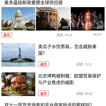
美多晶硅新政重塑全球供应链
08-07
最热
阅读
4419
卖瓜子水饺男装，怎会威胁美
国？
最热
阅读
7112
北京烤鸭被制裁：欧盟贸易保护
与产业焦虑的缩影
最热
阅读
6819
双十一现货专场真如平台商家所说的那样吗？