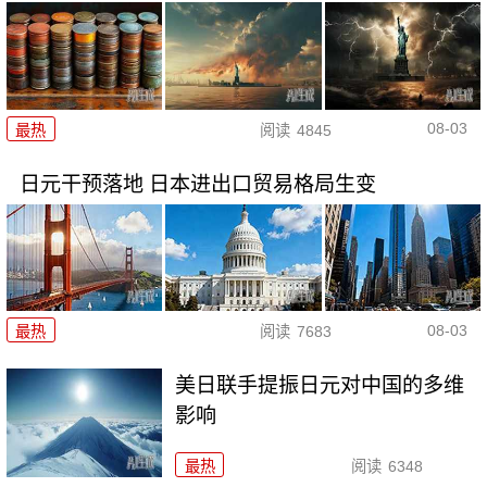
08-03
最热
阅读
4845
日元干预落地 日本进出口贸易格局生变
08-03
最热
阅读
7683
美日联手提振日元对中国的多维
影响
最热
阅读
6348