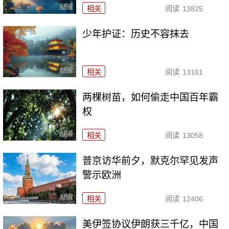
相关
阅读
13825
少年护证：历史不容抹去
相关
阅读
13161
两棵树苗，如何偷走中国百年霸
权
相关
阅读
13058
普京访华前夕，默克尔罕见发声
警示欧洲
相关
阅读
12406
美伊签协议伊朗获三千亿，中国