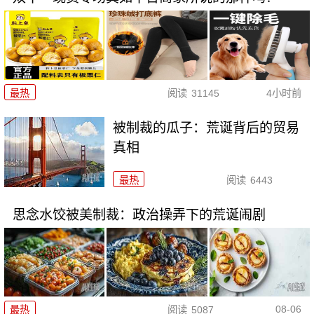
最热
阅读
31145
4小时前
被制裁的瓜子：荒诞背后的贸易
真相
最热
阅读
6443
思念水饺被美制裁：政治操弄下的荒诞闹剧
08-06
最热
阅读
5087