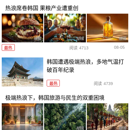
热浪席卷韩国 果粮产业遭重创
08-05
最热
阅读
4713
韩国遭遇极端热浪，多地气温打
破百年纪录
最热
阅读
4739
极端热浪下，韩国旅游与民生的双重困境