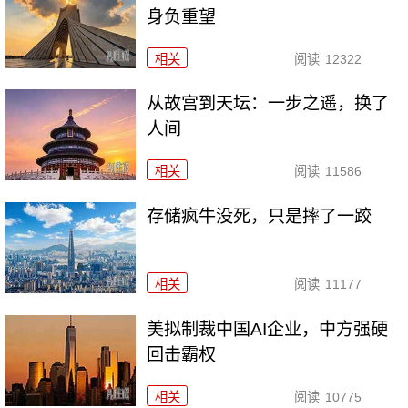
身负重望
相关
阅读
12322
从故宫到天坛：一步之遥，换了
人间
相关
阅读
11586
存储疯牛没死，只是摔了一跤
相关
阅读
11177
美拟制裁中国AI企业，中方强硬
回击霸权
相关
阅读
10775