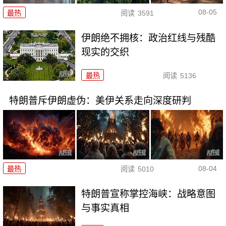
08-05
最热
阅读
3591
伊朗绝不拥核：政治红线与残酷
现实的交织
最热
阅读
5136
特朗普斥伊朗虚伪：美伊关系走向深度研判
08-04
最热
阅读
5010
特朗普宣称掌控海峡：战略意图
与事实真相