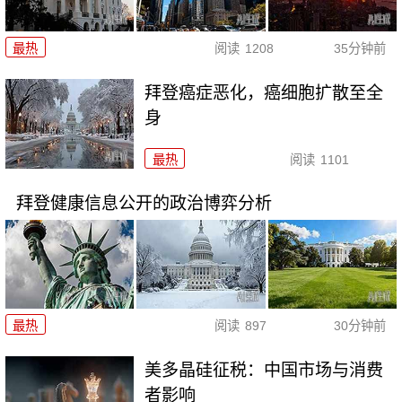
最热
阅读
1208
35分钟前
拜登癌症恶化，癌细胞扩散至全
身
最热
阅读
1101
拜登健康信息公开的政治博弈分析
最热
阅读
897
30分钟前
美多晶硅征税：中国市场与消费
者影响