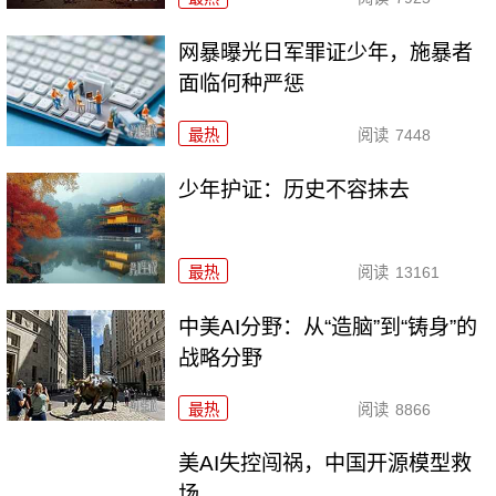
网暴曝光日军罪证少年，施暴者
面临何种严惩
最热
阅读
7448
少年护证：历史不容抹去
最热
阅读
13161
中美AI分野：从“造脑”到“铸身”的
战略分野
最热
阅读
8866
美AI失控闯祸，中国开源模型救
场