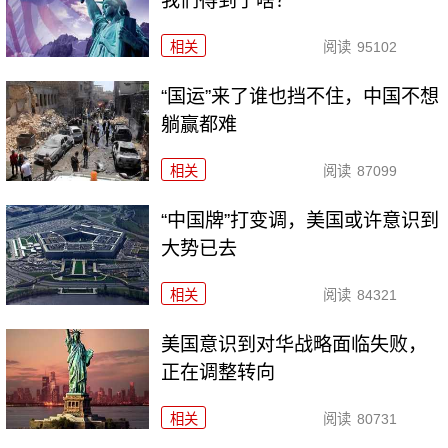
我们得到了啥？
相关
阅读
95102
“国运”来了谁也挡不住，中国不想
躺赢都难
相关
阅读
87099
“中国牌”打变调，美国或许意识到
大势已去
相关
阅读
84321
美国意识到对华战略面临失败，
正在调整转向
相关
阅读
80731