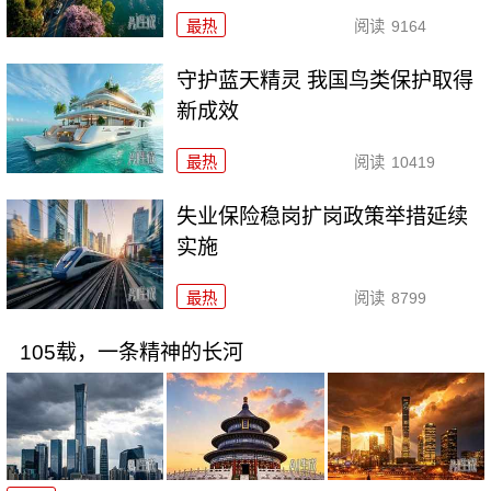
最热
阅读
9164
守护蓝天精灵 我国鸟类保护取得
新成效
最热
阅读
10419
失业保险稳岗扩岗政策举措延续
实施
最热
阅读
8799
105载，一条精神的长河