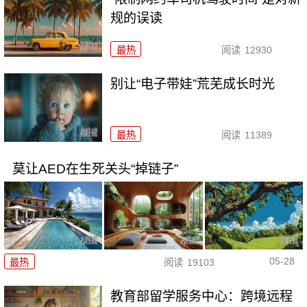
规的误读
最热
阅读
12930
别让“电子带娃”荒芜成长时光
最热
阅读
11389
莫让AED在生死关头“掉链子”
05-28
最热
阅读
19103
教育部留学服务中心：跨境远程