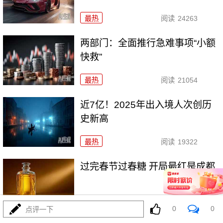
最热
阅读
24263
两部门：全面推行急难事项“小额
快救”
最热
阅读
21054
近7亿！2025年出入境人次创历
史新高
最热
阅读
19322
过完春节过春糖 开局最红是成都
最热
阅读
23844
0
0
点评一下