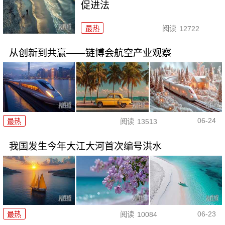
促进法
最热
阅读
12722
从创新到共赢——链博会航空产业观察
06-24
最热
阅读
13513
我国发生今年大江大河首次编号洪水
06-23
最热
阅读
10084