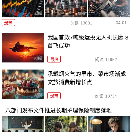
04-01
最热
阅读
13691
我国首款7吨级运投无人机长鹰-8
首飞成功
最热
阅读
14952
承载烟火气的早市、菜市场渐成
文旅消费新增长点
最热
阅读
18734
八部门发布文件推进长期护理保险制度落地