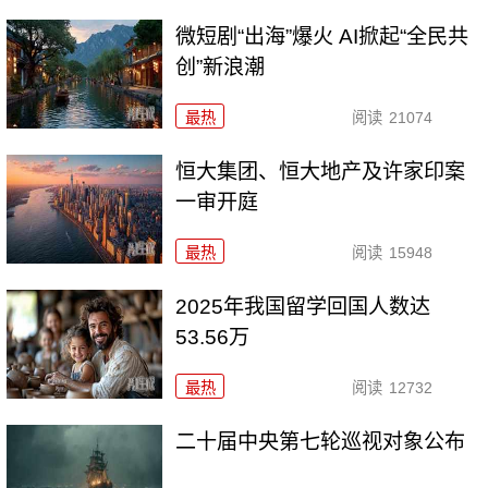
微短剧“出海”爆火 AI掀起“全民共
创”新浪潮
最热
阅读
21074
恒大集团、恒大地产及许家印案
一审开庭
最热
阅读
15948
2025年我国留学回国人数达
53.56万
最热
阅读
12732
二十届中央第七轮巡视对象公布