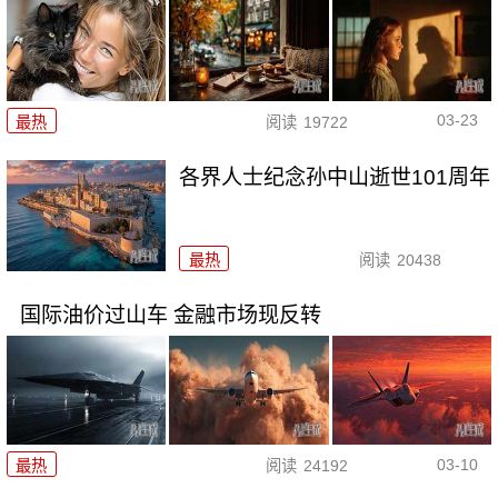
03-23
最热
阅读
19722
各界人士纪念孙中山逝世101周年
最热
阅读
20438
国际油价过山车 金融市场现反转
03-10
最热
阅读
24192