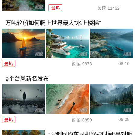
最热
阅读
11452
万吨轮船如何爬上世界最大“水上楼梯”
06-10
最热
阅读
9873
9个台风新名发布
06-08
最热
阅读
8850
“限制网约车司机驾驶时间”是对新