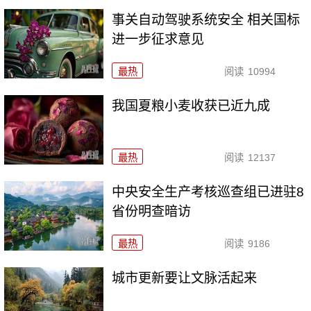
事关自动驾驶系统安全 相关国标
进一步征求意见
最热
阅读
10994
我国夏粮小麦收获已近九成
最热
阅读
12137
中央安全生产考核巡查组已进驻8
省份明查暗访
最热
阅读
9186
城市更新要让文脉活起来