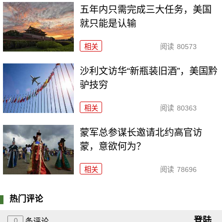
五年内只需完成三大任务，美国
就只能是认输
相关
阅读
80573
沙利文访华“新瓶装旧酒”，美国黔
驴技穷
相关
阅读
80363
​蒙军总参谋长邀请北约高官访
蒙，意欲何为？
相关
阅读
78696
热门评论
登陆
0
条评论