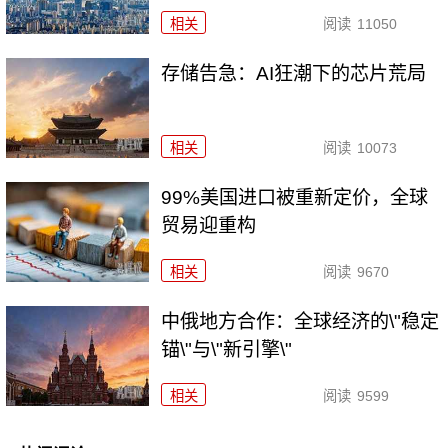
相关
阅读
11050
存储告急：AI狂潮下的芯片荒局
相关
阅读
10073
99%美国进口被重新定价，全球
贸易迎重构
相关
阅读
9670
中俄地方合作：全球经济的\"稳定
锚\"与\"新引擎\"
相关
阅读
9599