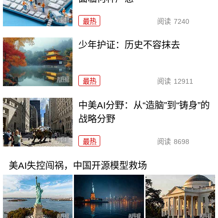
最热
阅读
7240
少年护证：历史不容抹去
最热
阅读
12911
中美AI分野：从“造脑”到“铸身”的
战略分野
最热
阅读
8698
美AI失控闯祸，中国开源模型救场