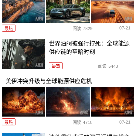
07-21
最热
阅读
7829
世界油阀被强行拧死：全球能源
供应链的至暗时刻
最热
阅读
5443
美伊冲突升级与全球能源供应危机
07-21
最热
阅读
4718