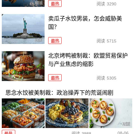
最热
阅读
3290
卖瓜子水饺男装，怎会威胁美
国？
最热
阅读
5715
北京烤鸭被制裁：欧盟贸易保护
与产业焦虑的缩影
最热
阅读
5305
思念水饺被美制裁：政治操弄下的荒诞闹剧
08-06
最热
阅读
3988