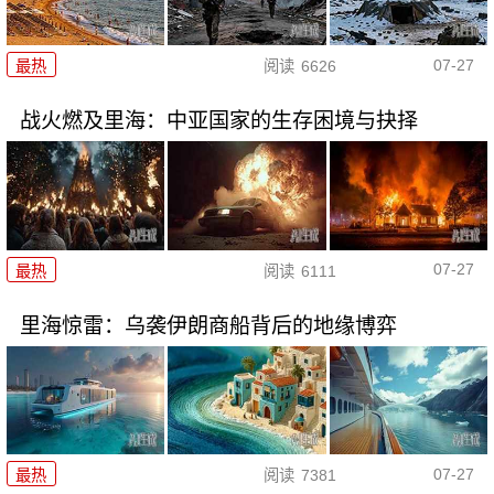
07-27
最热
阅读
6626
战火燃及里海：中亚国家的生存困境与抉择
07-27
最热
阅读
6111
里海惊雷：乌袭伊朗商船背后的地缘博弈
07-27
最热
阅读
7381