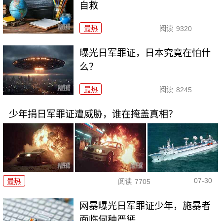
自救
最热
阅读
9320
曝光日军罪证，日本究竟在怕什
么？
最热
阅读
8245
少年捐日军罪证遭威胁，谁在掩盖真相？
07-30
最热
阅读
7705
网暴曝光日军罪证少年，施暴者
面临何种严惩