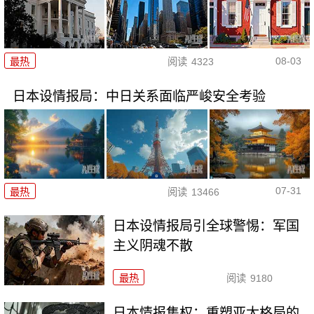
08-03
最热
阅读
4323
日本设情报局：中日关系面临严峻安全考验
07-31
最热
阅读
13466
日本设情报局引全球警惕：军国
主义阴魂不散
最热
阅读
9180
日本情报集权：重塑亚太格局的