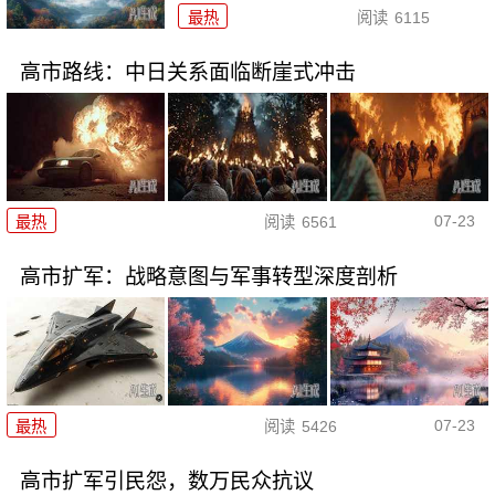
最热
阅读
6115
高市路线：中日关系面临断崖式冲击
07-23
最热
阅读
6561
高市扩军：战略意图与军事转型深度剖析
07-23
最热
阅读
5426
高市扩军引民怨，数万民众抗议