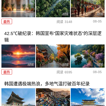
08-05
最热
阅读
3148
42.5℃破纪录：韩国宣布“国家灾难状态”的深层逻
辑
08-05
最热
阅读
6595
韩国遭遇极端热浪，多地气温打破百年纪录