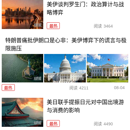
美伊谈判罗生门：政治算计与战
略博弈
最热
阅读
3464
特朗普痛批伊朗口是心非：美伊博弈下的谎言与极
限施压
08-04
最热
阅读
4211
美日联手提振日元对中国出境游
与消费的影响
最热
阅读
4490