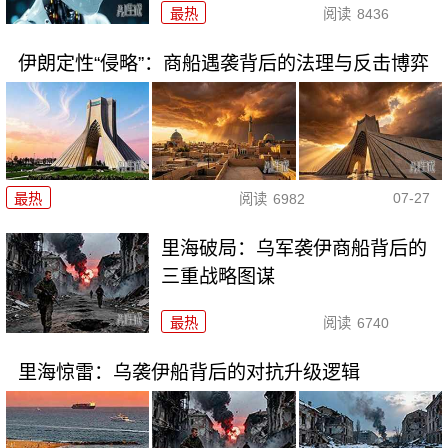
最热
阅读
8436
伊朗定性“侵略”：商船遇袭背后的法理与反击博弈
07-27
最热
阅读
6982
里海破局：乌军袭伊商船背后的
三重战略图谋
最热
阅读
6740
里海惊雷：乌袭伊船背后的对抗升级逻辑