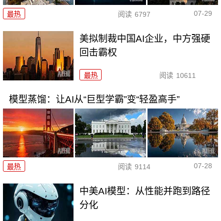
07-29
最热
阅读
6797
美拟制裁中国AI企业，中方强硬
回击霸权
最热
阅读
10611
模型蒸馏：让AI从“巨型学霸”变“轻盈高手”
07-28
最热
阅读
9114
中美AI模型：从性能并跑到路径
分化