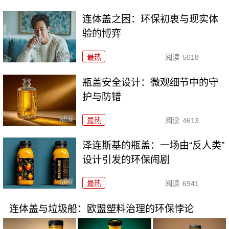
连体盖之困：环保初衷与现实体
验的博弈
最热
阅读
5018
瓶盖安全设计：微观细节中的守
护与防错
最热
阅读
4613
泽连斯基的瓶盖：一场由“反人类”
设计引发的环保闹剧
最热
阅读
6941
连体盖与垃圾船：欧盟塑料治理的环保悖论