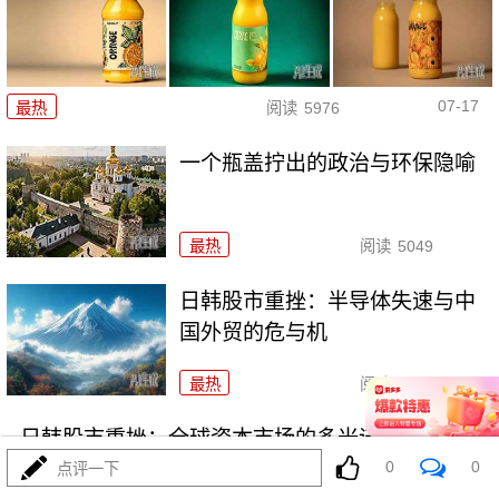
07-17
最热
阅读
5976
一个瓶盖拧出的政治与环保隐喻
最热
阅读
5049
日韩股市重挫：半导体失速与中
国外贸的危与机
最热
阅读
6860
日韩股市重挫：全球资本市场的多米诺骨牌效应
0
0
点评一下