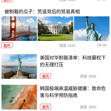
被制裁的瓜子：荒诞背后的贸易真相
08-06
最热
阅读
5102
美国对华制裁清单：科技霸权下
的无理打压
最热
阅读
3595
韩国极端高温威胁健康：致命危
害与科学预防指南
最热
阅读
3660