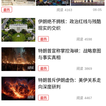
08-05
最热
阅读
4163
伊朗绝不拥核：政治红线与残酷
现实的交织
最热
阅读
4598
特朗普宣称掌控海峡：战略意图
与事实真相
最热
阅读
3869
特朗普斥伊朗虚伪：美伊关系走
向深度研判
最热
阅读
4467