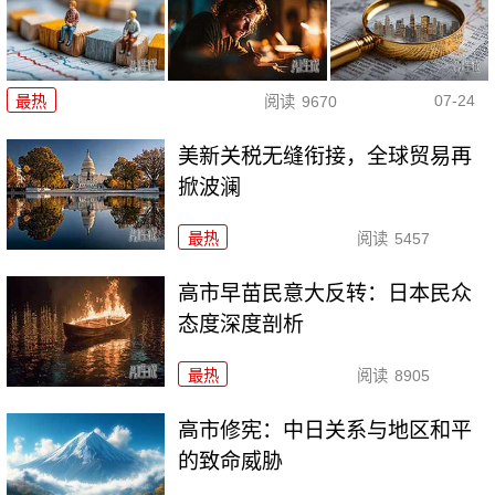
07-24
最热
阅读
9670
美新关税无缝衔接，全球贸易再
掀波澜
最热
阅读
5457
高市早苗民意大反转：日本民众
态度深度剖析
最热
阅读
8905
高市修宪：中日关系与地区和平
的致命威胁