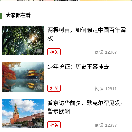
大家都在看
两棵树苗，如何偷走中国百年霸
权
相关
阅读
12987
少年护证：历史不容抹去
相关
阅读
12911
普京访华前夕，默克尔罕见发声
警示欧洲
相关
阅读
12337