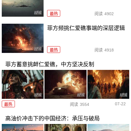
最热
阅读
4902
菲方频挑仁爱礁事端的深层逻辑
最热
阅读
4918
菲方蓄意挑衅仁爱礁，中方坚决反制
07-22
最热
阅读
3554
高油价冲击下的中国经济：承压与破局