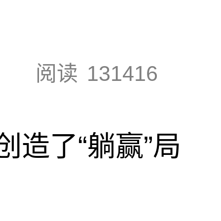
阅读
131416
创造了“躺赢”局