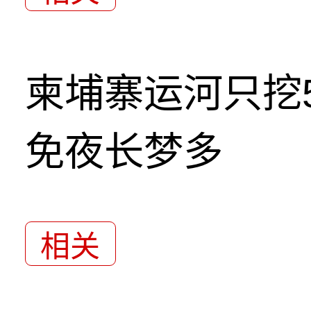
柬埔寨运河只挖5
免夜长梦多
相关