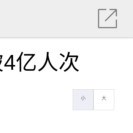
4亿人次
小
大