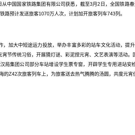
日从中国国家铁路集团有限公司获悉，截至3月2日，全国铁路春运
国铁路预计发送旅客1070万人次，计划加开旅客列车743列。
作，加大中短途运力投放，举办丰富多彩的站车文化活动，提升旅
元宵节传统习俗，开展猜灯谜、彩泥捏元宵、文艺表演等活动。
汉局集团公司部分车站增设学生票专窗，开辟学生专用进站安检
海的Z42次旅客列车上，为旅客送去热气腾腾的汤圆，共度元宵