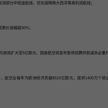
取消部分中短途航线，优先保障跨大西洋等高利润航线；
票价涨幅超30%；
度亏损将扩大至5亿欧元，国泰航空则宣布暂停招聘并削减非必要
究显示，航空业每年为欧洲经济贡献8510亿欧元，提供1400