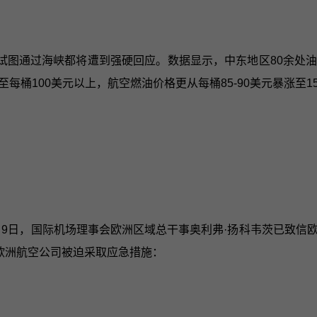
试图通过海峡都将遭到强硬回应。数据显示，中东地区80余处
100美元以上，航空燃油价格更从每桶85-90美元暴涨至150-
月9日，国际机场理事会欧洲区域总干事奥利弗·扬科韦茨已致信
欧洲航空公司被迫采取应急措施：