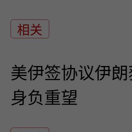
相关
美伊签协议伊朗
身负重望