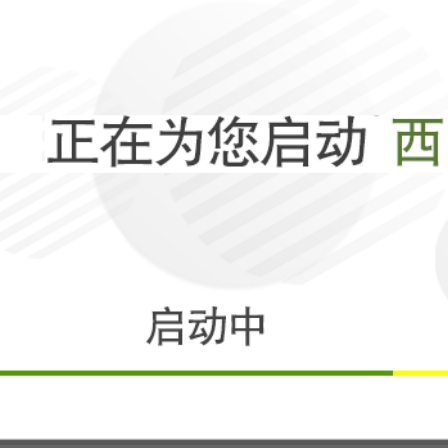
一针苏绣，胜过
相关
两棵树苗，如何