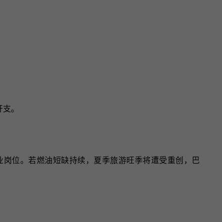
开支。
万个就业岗位。若燃油短缺持续，夏季旅游旺季将遭受重创，巴