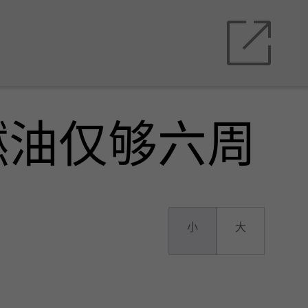
燃油仅够六周
小
大