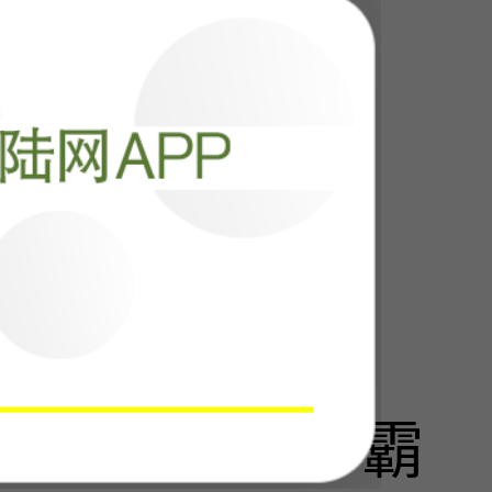
千言万语外交
阅读
14504
偷走中国百年霸