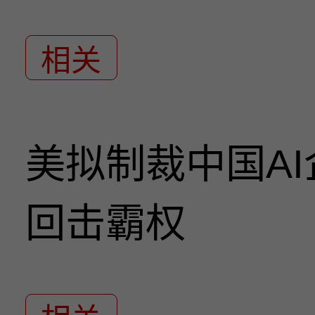
相关
美拟制裁中国A
回击霸权