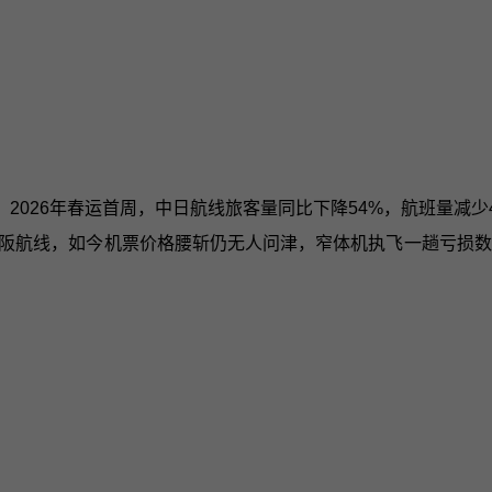
026年春运首周，中日航线旅客量同比下降54%，航班量减少4
大阪航线，如今机票价格腰斩仍无人问津，窄体机执飞一趟亏损数