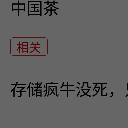
中国茶
相关
存储疯牛没死，