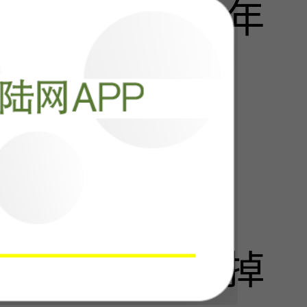
旅：特朗普九年
阅读
11452
中国茶，要吃掉