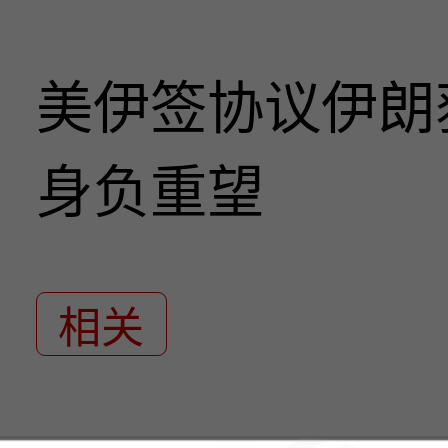
美伊签协议伊朗
身负重望
相关