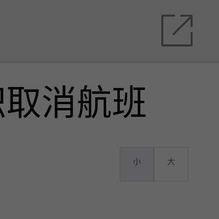
积取消航班
小
大