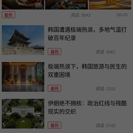
08-05
最热
阅读
3043
韩国遭遇极端热浪，多地气温打
破百年纪录
最热
阅读
3061
极端热浪下，韩国旅游与民生的
双重困境
最热
阅读
2202
伊朗绝不拥核：政治红线与残酷
现实的交织
最热
阅读
3742