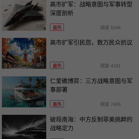
高市扩军：战略意图与军事转型
深度剖析
最热
阅读
5246
高市扩军引民怨，数万民众抗议
最热
阅读
4191
仁爱礁博弈：三方战略意图与军
事部署
最热
阅读
7405
破局南海：中方反制菲美挑衅的
战略定力