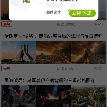
继续阅读
07-28
最热
阅读
10301
伊朗定性“侵略”：商船遇袭背后的法理与反击博弈
07-27
最热
阅读
6728
里海破局：乌军袭伊商船背后的三重战略图谋