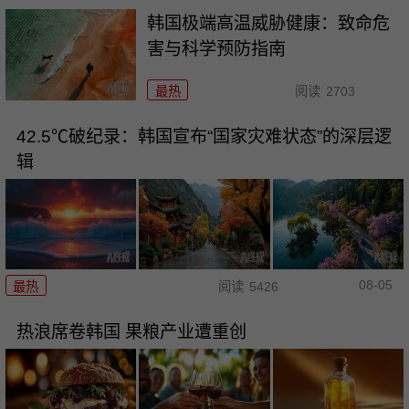
韩国极端高温威胁健康：致命危
害与科学预防指南
最热
阅读
2703
42.5℃破纪录：韩国宣布“国家灾难状态”的深层逻
辑
08-05
最热
阅读
5426
热浪席卷韩国 果粮产业遭重创