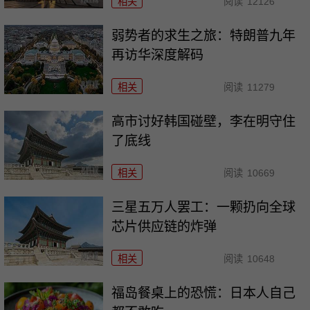
相关
阅读
12126
弱势者的求生之旅：特朗普九年
再访华深度解码
相关
阅读
11279
高市讨好韩国碰壁，李在明守住
了底线
相关
阅读
10669
三星五万人罢工：一颗扔向全球
芯片供应链的炸弹
相关
阅读
10648
福岛餐桌上的恐慌：日本人自己