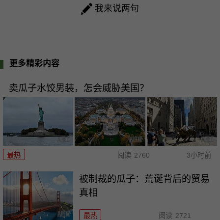
我来说两句
更多精彩内容
卖瓜子水饺男装，怎会威胁美国？
最热
阅读
2760
3小时前
被制裁的瓜子：荒诞背后的贸易
真相
最热
阅读
2721