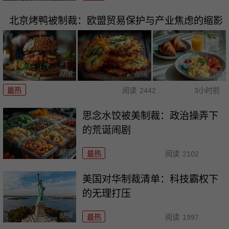
北京烤鸭被制裁：欧盟贸易保护与产业焦虑的缩影
最热
阅读
2442
3小时前
思念水饺被美制裁：政治操弄下
的荒诞闹剧
最热
阅读
2102
美国对华制裁清单：科技霸权下
的无理打压
最热
阅读
1997