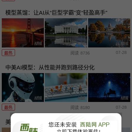
模型蒸馏：让AI从“巨型学霸”变“轻盈高手”
07-28
最热
阅读
8736
中美AI模型：从性能并跑到路径分化
07-28
最热
阅读
8180
美拟制裁中国AI企业，中方强硬回击霸权