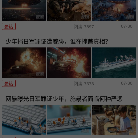
07-30
最热
阅读
7897
少年捐日军罪证遭威胁，谁在掩盖真相？
07-30
最热
阅读
7373
网暴曝光日军罪证少年，施暴者面临何种严惩