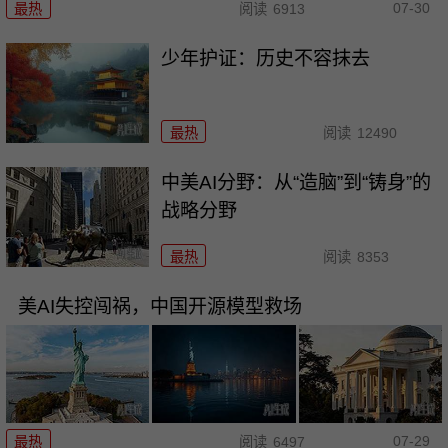
07-30
最热
阅读
6913
少年护证：历史不容抹去
最热
阅读
12490
中美AI分野：从“造脑”到“铸身”的
战略分野
最热
阅读
8353
美AI失控闯祸，中国开源模型救场
07-29
最热
阅读
6497