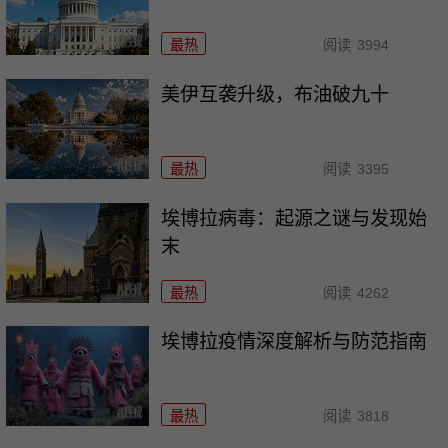
最热
阅读
3994
美伊互袭升级，布油破九十
最热
阅读
3395
埃博拉病毒：起源之谜与发现始
末
最热
阅读
4262
埃博拉疫情深度解析与防范指南
最热
阅读
3818