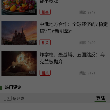
都不敢吃
相关
阅读
9747
中俄地方合作：全球经济的\"稳定
锚\"与\"新引擎\"
相关
阅读
9499
炸学校、轰基辅、五国跳反：乌
克兰被抛弃
相关
阅读
9121
热门评论
登陆
0
条评论