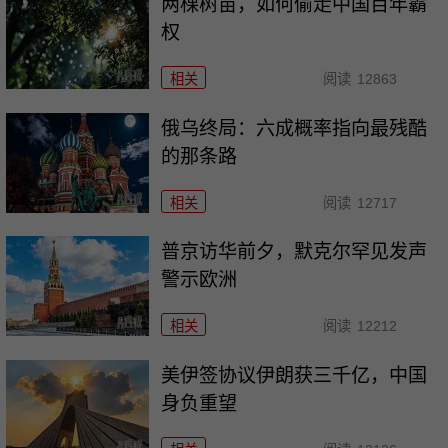
两棵树苗，如何偷走中国百年霸
权
相关
阅读
12863
俄乌终局：六成概率指向最残酷
的那条路
相关
阅读
12717
普京访华前夕，默克尔罕见发声
警示欧洲
相关
阅读
12212
美伊签协议伊朗获三千亿，中国
身负重望