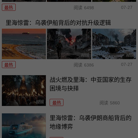
07-27
最热
阅读
6498
里海惊雷：乌袭伊船背后的对抗升级逻辑
07-27
最热
阅读
6386
战火燃及里海：中亚国家的生存
困境与抉择
最热
阅读
5860
里海惊雷：乌袭伊朗商船背后的
地缘博弈