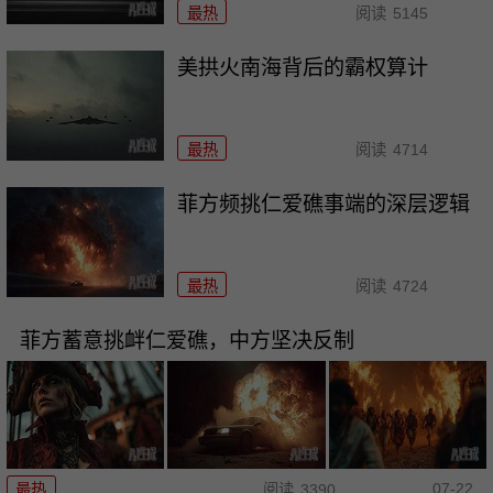
最热
阅读
5145
美拱火南海背后的霸权算计
最热
阅读
4714
菲方频挑仁爱礁事端的深层逻辑
最热
阅读
4724
菲方蓄意挑衅仁爱礁，中方坚决反制
07-22
最热
阅读
3390