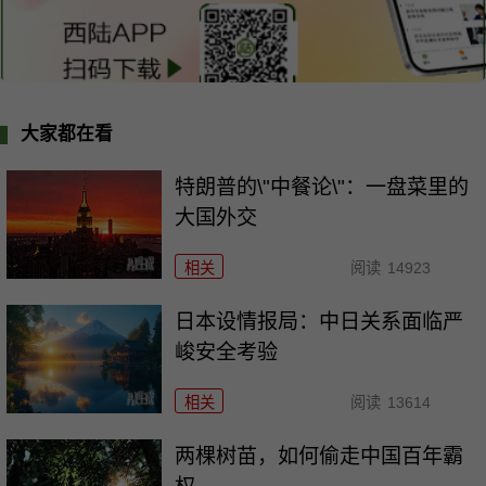
大家都在看
特朗普的\"中餐论\"：一盘菜里的
大国外交
相关
阅读
14923
日本设情报局：中日关系面临严
峻安全考验
相关
阅读
13614
两棵树苗，如何偷走中国百年霸