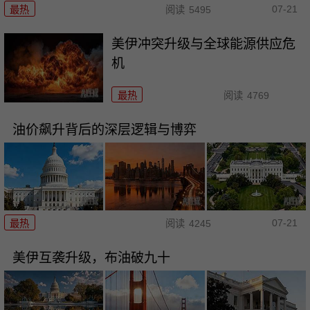
07-21
最热
阅读
5495
美伊冲突升级与全球能源供应危
机
最热
阅读
4769
油价飙升背后的深层逻辑与博弈
07-21
最热
阅读
4245
美伊互袭升级，布油破九十