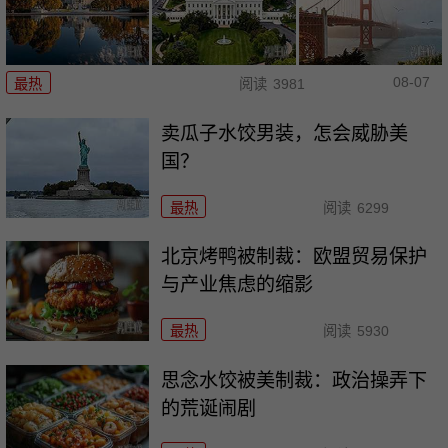
08-07
最热
阅读
3981
卖瓜子水饺男装，怎会威胁美
国？
最热
阅读
6299
北京烤鸭被制裁：欧盟贸易保护
与产业焦虑的缩影
最热
阅读
5930
思念水饺被美制裁：政治操弄下
的荒诞闹剧