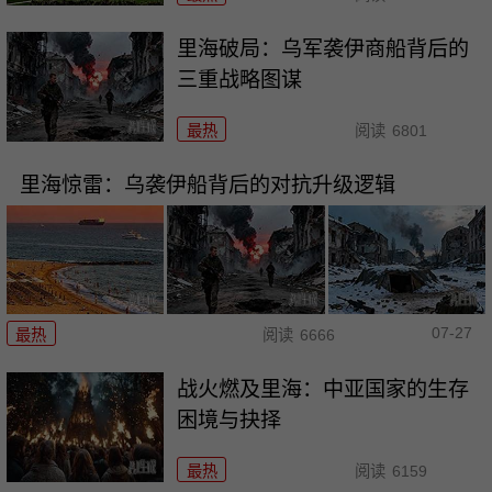
里海破局：乌军袭伊商船背后的
三重战略图谋
最热
阅读
6801
里海惊雷：乌袭伊船背后的对抗升级逻辑
07-27
最热
阅读
6666
战火燃及里海：中亚国家的生存
困境与抉择
最热
阅读
6159