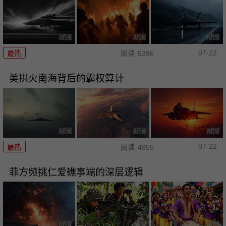
07-22
最热
阅读
5396
美拱火南海背后的霸权算计
07-22
最热
阅读
4955
菲方频挑仁爱礁事端的深层逻辑