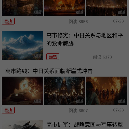
07-23
最热
阅读
8956
高市修宪：中日关系与地区和平
的致命威胁
最热
阅读
6173
高市路线：中日关系面临断崖式冲击
07-23
最热
阅读
6607
高市扩军：战略意图与军事转型