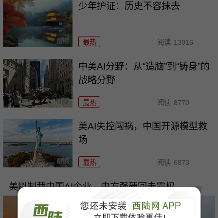
少年护证：历史不容抹去
最热
阅读
13016
中美AI分野：从“造脑”到“铸身”的
战略分野
最热
阅读
8770
美AI失控闯祸，中国开源模型救
场
最热
阅读
6873
美拟制裁中国AI企业，中方强硬回击霸权