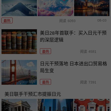
08-03
最热
阅读
6093
美日28年首联手：买入日元干预
的深层逻辑
最热
阅读
4581
日元干预落地 日本进出口贸易格
局生变
最热
阅读
7391
美日联手干预汇市提振日元