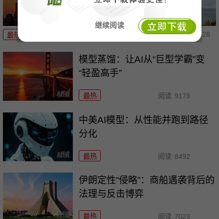
继续阅读
07-28
最热
阅读
10684
模型蒸馏：让AI从“巨型学霸”变
“轻盈高手”
最热
阅读
9179
中美AI模型：从性能并跑到路径
分化
最热
阅读
8492
伊朗定性“侵略”：商船遇袭背后的
法理与反击博弈
最热
阅读
7023