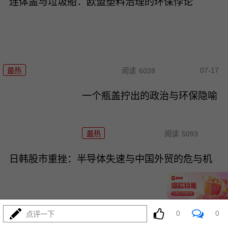
连体盖与垃圾船：欧盟塑料治理的环保悖论
07-17
最热
阅读
6028
一个瓶盖拧出的政治与环保隐喻
最热
阅读
5093
日韩股市重挫：半导体失速与中国外贸的危与机
0
0
点评一下
07-16