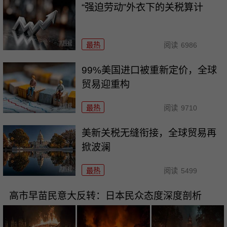
“强迫劳动”外衣下的关税算计
最热
阅读
6986
99%美国进口被重新定价，全球
贸易迎重构
最热
阅读
9710
美新关税无缝衔接，全球贸易再
掀波澜
最热
阅读
5499
高市早苗民意大反转：日本民众态度深度剖析