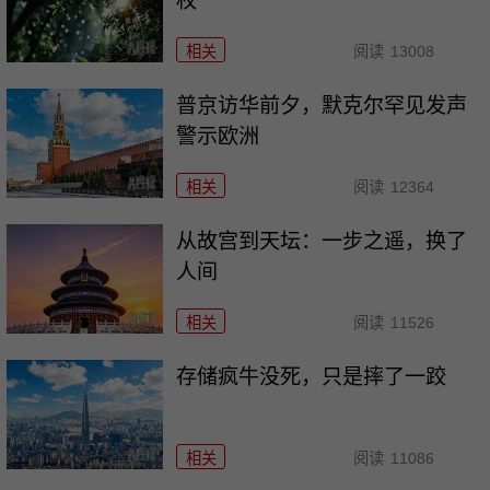
权
相关
阅读
13008
普京访华前夕，默克尔罕见发声
警示欧洲
相关
阅读
12364
从故宫到天坛：一步之遥，换了
人间
相关
阅读
11526
存储疯牛没死，只是摔了一跤
相关
阅读
11086