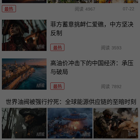
07-22
最热
阅读
4967
菲方蓄意挑衅仁爱礁，中方坚决
反制
最热
阅读
3593
高油价冲击下的中国经济：承压
与破局
最热
阅读
7892
世界油阀被强行拧死：全球能源供应链的至暗时刻