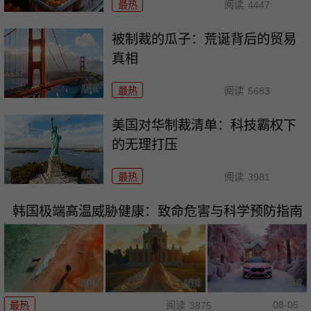
最热
阅读
4447
被制裁的瓜子：荒诞背后的贸易
真相
最热
阅读
5683
美国对华制裁清单：科技霸权下
的无理打压
最热
阅读
3981
韩国极端高温威胁健康：致命危害与科学预防指南
08-05
最热
阅读
3875