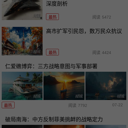
深度剖析
最热
阅读
5472
高市扩军引民怨，数万民众抗议
最热
阅读
4424
仁爱礁博弈：三方战略意图与军事部署
07-22
最热
阅读
7792
破局南海：中方反制菲美挑衅的战略定力