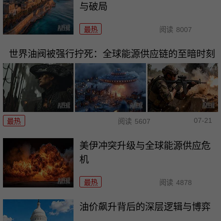
与破局
最热
阅读
8007
世界油阀被强行拧死：全球能源供应链的至暗时刻
07-21
最热
阅读
5607
美伊冲突升级与全球能源供应危
机
最热
阅读
4878
油价飙升背后的深层逻辑与博弈