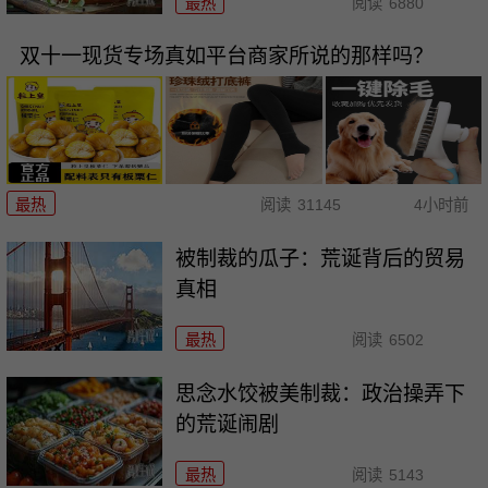
最热
阅读
6880
双十一现货专场真如平台商家所说的那样吗？
最热
阅读
31145
4小时前
被制裁的瓜子：荒诞背后的贸易
真相
最热
阅读
6502
思念水饺被美制裁：政治操弄下
的荒诞闹剧
最热
阅读
5143