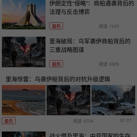
伊朗定性“侵略”：商船遇袭背后的
法理与反击博弈
最热
阅读
7103
里海破局：乌军袭伊商船背后的
三重战略图谋
最热
阅读
6909
里海惊雷：乌袭伊船背后的对抗升级逻辑
07-27
最热
阅读
6754
战火燃及里海：中亚国家的生存