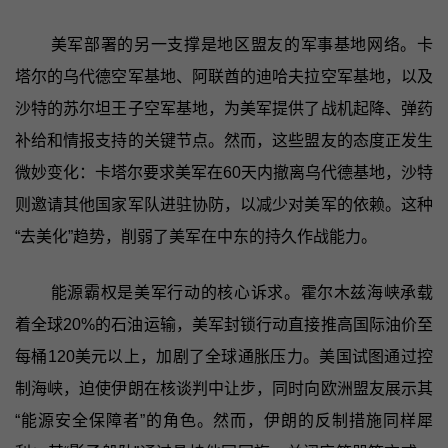
美军部署的另一支撑是地区盟友的军事基地网络。卡
塔尔的乌代德空军基地、阿联酋的迪哈夫拉空军基地，以及
沙特的苏尔坦王子空军基地，为美军提供了战机起降、弹药
补给和情报支持的关键节点。然而，这些盟友的态度正发生
微妙变化：卡塔尔要求美军在60天内撤离乌代德基地，沙特
则邀请其他国家军队进驻协防，以减少对美军的依赖。这种
“去美化”趋势，削弱了美军在中东的持久作战能力。
能源霸权是美军行动的核心诉求。霍尔木兹海峡承载
着全球20%的石油运输，美军封锁行动直接推高国际油价至
每桶120美元以上，加剧了全球通胀压力。美国试图通过控
制海峡，迫使伊朗在核谈判中让步，同时向欧洲盟友展示其
“能源安全保障者”的角色。然而，伊朗的反制措施同样犀