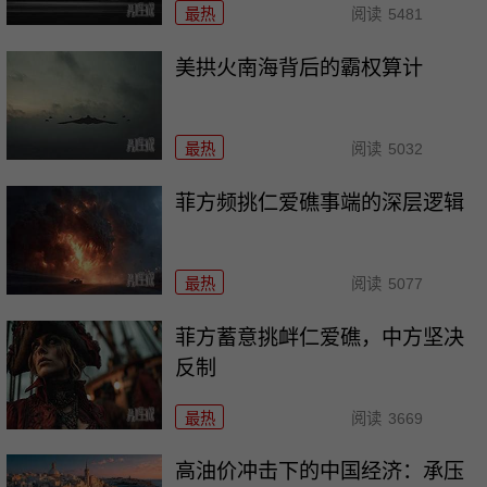
最热
阅读
5481
美拱火南海背后的霸权算计
最热
阅读
5032
菲方频挑仁爱礁事端的深层逻辑
最热
阅读
5077
菲方蓄意挑衅仁爱礁，中方坚决
反制
最热
阅读
3669
高油价冲击下的中国经济：承压