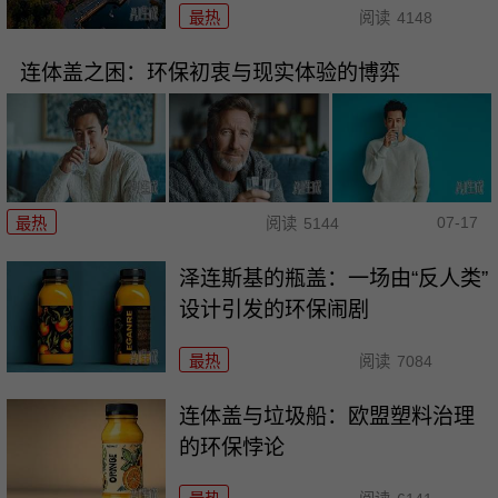
最热
阅读
4148
连体盖之困：环保初衷与现实体验的博弈
07-17
最热
阅读
5144
泽连斯基的瓶盖：一场由“反人类”
设计引发的环保闹剧
最热
阅读
7084
连体盖与垃圾船：欧盟塑料治理
的环保悖论