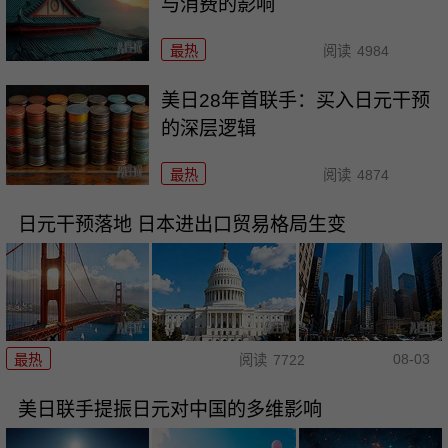
与消费的影响
最热
阅读
4984
美日28年首联手：买入日元干预
的深层逻辑
最热
阅读
4874
日元干预落地 日本进出口贸易格局生变
08-03
最热
阅读
7722
美日联手提振日元对中国的多维影响