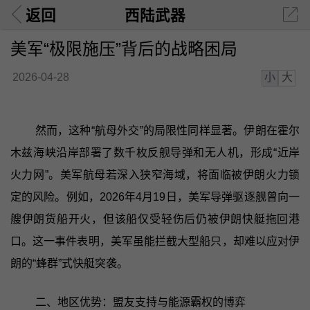
返回
西陆武器
美军“极限施压”背后的战略困局
小
大
2026-04-28
然而，这种“航母外交”的局限性同样显著。伊朗在霍尔
木兹海峡沿岸部署了数千枚反舰导弹和无人机，形成“近岸
火力网”。美军航母若深入狭窄海域，将面临被伊朗火力锁
定的风险。例如，2026年4月19日，美军导弹驱逐舰曾向一
艘伊朗货船开火，但该船仅受轻伤后仍被伊朗快艇拖回港
口。这一事件表明，美军虽能拦截大型船只，却难以应对伊
朗的“蜂群”式快艇突袭。
二、地区优势：盟友支持与能源霸权的博弈