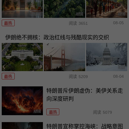
08-05
最热
阅读
3651
伊朗绝不拥核：政治红线与残酷现实的交织
08-04
最热
阅读
5209
特朗普斥伊朗虚伪：美伊关系走
向深度研判
最热
阅读
5079
特朗普宣称掌控海峡：战略意图