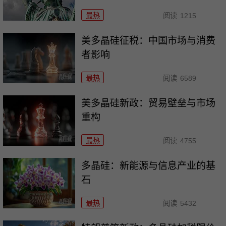
最热
阅读
1215
美多晶硅征税：中国市场与消费
者影响
最热
阅读
6589
美多晶硅新政：贸易壁垒与市场
重构
最热
阅读
4755
多晶硅：新能源与信息产业的基
石
最热
阅读
5432