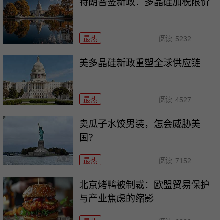
特朗普签新政：多晶硅加税限价
最热
阅读
5232
美多晶硅新政重塑全球供应链
最热
阅读
4527
卖瓜子水饺男装，怎会威胁美
国？
最热
阅读
7152
北京烤鸭被制裁：欧盟贸易保护
与产业焦虑的缩影