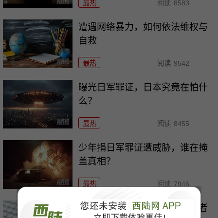
最热
阅读
8583
遭遇网络暴力，如何依法维权与
自救
最热
阅读
9542
曝光日军罪证，日本究竟在怕什
么？
最热
阅读
8455
少年捐日军罪证遭威胁，谁在掩
盖真相？
最热
阅读
7946
网暴曝光日军罪证少年，施暴者