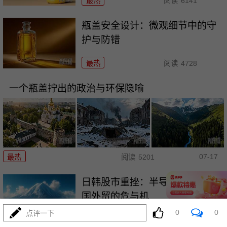
最热
阅读
6141
瓶盖安全设计：微观细节中的守
护与防错
最热
阅读
4728
一个瓶盖拧出的政治与环保隐喻
07-17
最热
阅读
5201
日韩股市重挫：半导体失速与中
国外贸的危与机
0
0
点评一下
最热
阅读
6988