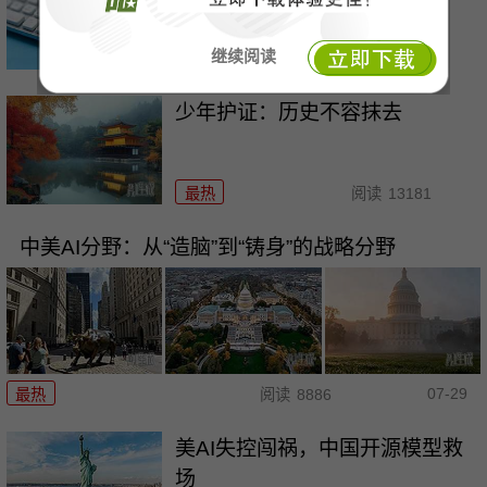
面临何种严惩
继续阅读
最热
阅读
7474
少年护证：历史不容抹去
最热
阅读
13181
中美AI分野：从“造脑”到“铸身”的战略分野
07-29
最热
阅读
8886
美AI失控闯祸，中国开源模型救
场