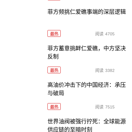
菲方频挑仁爱礁事端的深层逻辑
最热
阅读
4705
菲方蓄意挑衅仁爱礁，中方坚决
反制
最热
阅读
3382
高油价冲击下的中国经济：承压
与破局
最热
阅读
7515
世界油阀被强行拧死：全球能源
供应链的至暗时刻