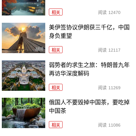
相关
阅读
12470
美伊签协议伊朗获三千亿，中国
身负重望
相关
阅读
12117
弱势者的求生之旅：特朗普九年
再访华深度解码
相关
阅读
11269
俄国人不要毁掉中国茶，要吃掉
中国茶
相关
阅读
11086