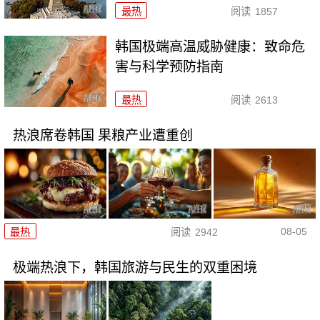
最热
阅读
1857
韩国极端高温威胁健康：致命危
害与科学预防指南
最热
阅读
2613
热浪席卷韩国 果粮产业遭重创
08-05
最热
阅读
2942
极端热浪下，韩国旅游与民生的双重困境