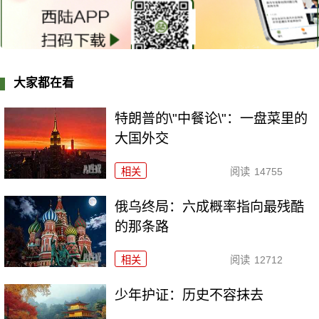
大家都在看
特朗普的\"中餐论\"：一盘菜里的
大国外交
相关
阅读
14755
俄乌终局：六成概率指向最残酷
的那条路
相关
阅读
12712
少年护证：历史不容抹去