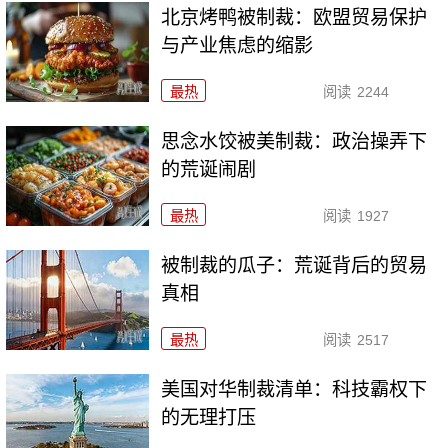
北京烤鸭被制裁：欧盟贸易保护
与产业焦虑的缩影
最热
阅读
2244
思念水饺被美制裁：政治操弄下
的荒诞闹剧
最热
阅读
1927
被制裁的瓜子：荒诞背后的贸易
真相
最热
阅读
2517
美国对华制裁清单：科技霸权下
的无理打压