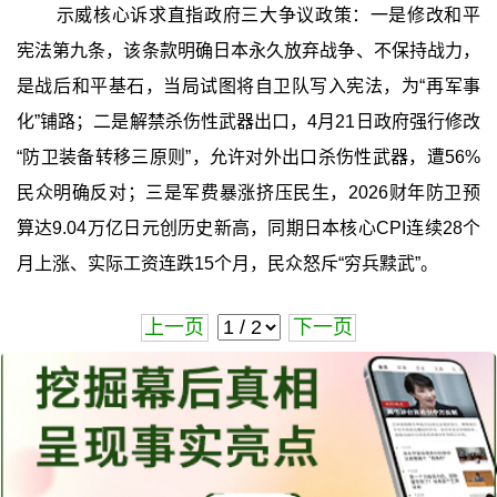
示威核心诉求直指政府三大争议政策：一是修改和平
宪法第九条，该条款明确日本永久放弃战争、不保持战力，
是战后和平基石，当局试图将自卫队写入宪法，为“再军事
化”铺路；二是解禁杀伤性武器出口，4月21日政府强行修改
“防卫装备转移三原则”，允许对外出口杀伤性武器，遭56%
民众明确反对；三是军费暴涨挤压民生，2026财年防卫预
算达9.04万亿日元创历史新高，同期日本核心CPI连续28个
月上涨、实际工资连跌15个月，民众怒斥“穷兵黩武”。
上一页
下一页