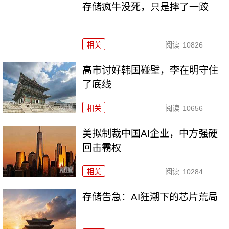
存储疯牛没死，只是摔了一跤
相关
阅读
10826
高市讨好韩国碰壁，李在明守住
了底线
相关
阅读
10656
美拟制裁中国AI企业，中方强硬
回击霸权
相关
阅读
10284
存储告急：AI狂潮下的芯片荒局