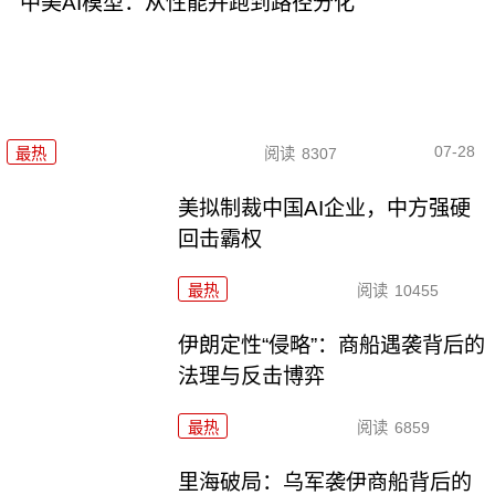
中美AI模型：从性能并跑到路径分化
07-28
最热
阅读
8307
美拟制裁中国AI企业，中方强硬
回击霸权
最热
阅读
10455
伊朗定性“侵略”：商船遇袭背后的
法理与反击博弈
最热
阅读
6859
里海破局：乌军袭伊商船背后的