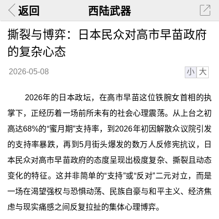
返回
西陆武器
撕裂与博弈：日本民众对高市早苗政府
的复杂心态
小
大
2026-05-08
2026年的日本政坛，在高市早苗这位铁腕女首相的执
掌下，正经历着一场前所未有的社会心理震荡。从上台之初
高达68%的“蜜月期”支持率，到2026年初因解散众议院引发
的支持率暴跌，再到5月街头爆发的数万人反修宪抗议，日
本民众对高市早苗政府的态度呈现出极度复杂、撕裂且动态
变化的特征。这并非简单的“支持”或“反对”二元对立，而是
一场在渴望强权与恐惧动荡、民族自豪与和平主义、经济焦
虑与现实痛感之间反复拉扯的集体心理博弈。