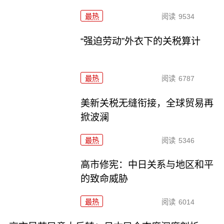
最热
阅读
9534
“强迫劳动”外衣下的关税算计
最热
阅读
6787
美新关税无缝衔接，全球贸易再
掀波澜
最热
阅读
5346
高市修宪：中日关系与地区和平
的致命威胁
最热
阅读
6014