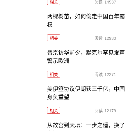
相关
阅读
14537
两棵树苗，如何偷走中国百年霸
权
相关
阅读
12930
普京访华前夕，默克尔罕见发声
警示欧洲
相关
阅读
12271
美伊签协议伊朗获三千亿，中国
身负重望
相关
阅读
12179
从故宫到天坛：一步之遥，换了