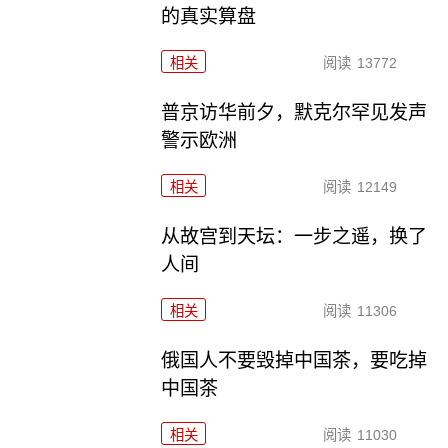
的真实算盘
相关
阅读
13772
普京访华前夕，默克尔罕见发声
警示欧洲
相关
阅读
12149
从故宫到天坛：一步之遥，换了
人间
相关
阅读
11306
俄国人不要毁掉中国茶，要吃掉
中国茶
相关
阅读
11030