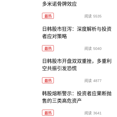
多米诺骨牌效应
最热
阅读
5535
日韩股市狂泻：深度解析与投资
者应对策略
最热
阅读
5040
日韩股市开盘双双重挫，多重利
空共振引发恐慌
最热
阅读
4877
韩股熔断警示：投资者应果断抛
售的三类高危资产
最热
阅读
3641