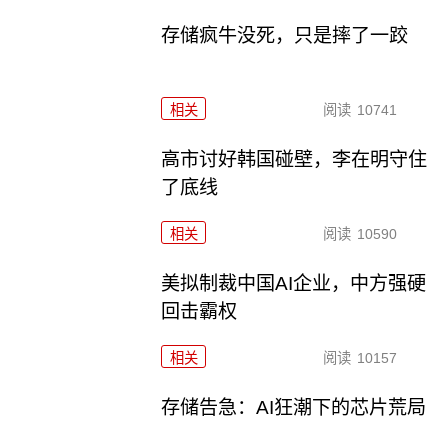
存储疯牛没死，只是摔了一跤
相关
阅读
10741
高市讨好韩国碰壁，李在明守住
了底线
相关
阅读
10590
美拟制裁中国AI企业，中方强硬
回击霸权
相关
阅读
10157
存储告急：AI狂潮下的芯片荒局