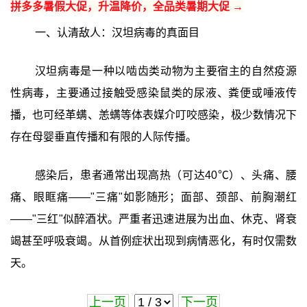
拼多多暑假大促，升温降价，全品类暑期大促 →
一、认清敌人：汉坦病毒的真面目
汉坦病毒是一种以啮齿类动物为主要宿主的自然疫源
性病毒，主要通过接触受感染鼠类的尿液、粪便或唾液传
播，也可经革螨、恙螨等体表媒介叮咬感染，极少数情况下
存在母婴垂直传播和有限的人际传播。
感染后，患者通常出现高热（可达40℃）、头痛、腰
痛、眼眶痛——"三痛"如影随形；面部、颈部、前胸潮红
——"三红"似醉酒状。严重者迅速进展为出血、休克、肾衰
竭甚至呼吸衰竭。从首例症状出现到病情恶化，有时仅需数
天。
上一页
下一页