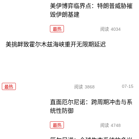
美伊博弈临界点：特朗普威胁摧
毁伊朗基建
最热
阅读
4034
美挑衅致霍尔木兹海峡重开无限期延迟
07-15
最热
阅读
3868
直面厄尔尼诺：跨周期冲击与系
统性防御
最热
阅读
4748