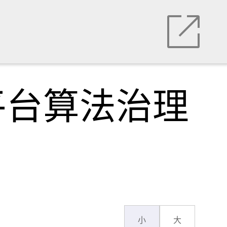
平台算法治理
小
大