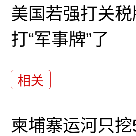
美国若强打关税
打“军事牌”了
相关
柬埔寨运河只挖5