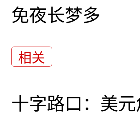
免夜长梦多
相关
十字路口：美元