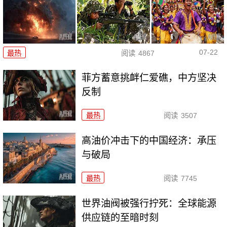
07-22
最热
阅读
4867
菲方蓄意挑衅仁爱礁，中方坚决
反制
最热
阅读
3507
高油价冲击下的中国经济：承压
与破局
最热
阅读
7745
世界油阀被强行拧死：全球能源
供应链的至暗时刻