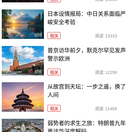
日本设情报局：中日关系面临严
峻安全考验
相关
阅读
13333
普京访华前夕，默克尔罕见发声
警示欧洲
相关
阅读
12299
从故宫到天坛：一步之遥，换了
人间
相关
阅读
11469
弱势者的求生之旅：特朗普九年
再访华深度解码