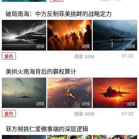
破局南海：中方反制菲美挑衅的战略定力
07-22
最热
阅读
5284
美拱火南海背后的霸权算计
07-22
最热
阅读
4836
菲方频挑仁爱礁事端的深层逻辑