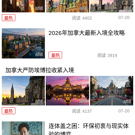
07-20
最热
阅读
4402
2026年加拿大最新入境全攻略
最热
阅读
3919
加拿大严防埃博拉收紧入境
07-20
最热
阅读
4137
连体盖之困：环保初衷与现实体
验的博弈