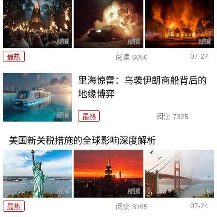
07-27
最热
阅读
6050
里海惊雷：乌袭伊朗商船背后的
地缘博弈
最热
阅读
7325
美国新关税措施的全球影响深度解析
07-24
最热
阅读
8165