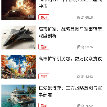
冲击
最热
阅读
6518
高市扩军：战略意图与军事转型
深度剖析
最热
阅读
5376
高市扩军引民怨，数万民众抗议
最热
阅读
4343
仁爱礁博弈：三方战略意图与军
事部署
最热
阅读
7652