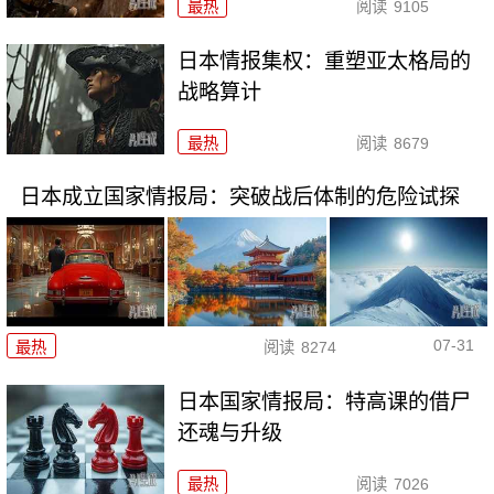
最热
阅读
9105
日本情报集权：重塑亚太格局的
战略算计
最热
阅读
8679
日本成立国家情报局：突破战后体制的危险试探
07-31
最热
阅读
8274
日本国家情报局：特高课的借尸
还魂与升级
最热
阅读
7026