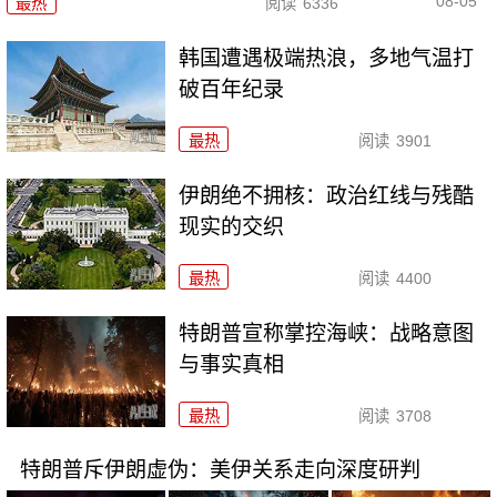
08-05
最热
阅读
6336
韩国遭遇极端热浪，多地气温打
破百年纪录
最热
阅读
3901
伊朗绝不拥核：政治红线与残酷
现实的交织
最热
阅读
4400
特朗普宣称掌控海峡：战略意图
与事实真相
最热
阅读
3708
特朗普斥伊朗虚伪：美伊关系走向深度研判