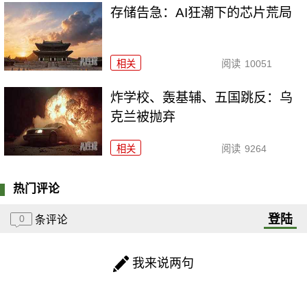
存储告急：AI狂潮下的芯片荒局
相关
阅读
10051
炸学校、轰基辅、五国跳反：乌
克兰被抛弃
相关
阅读
9264
热门评论
登陆
0
条评论
我来说两句