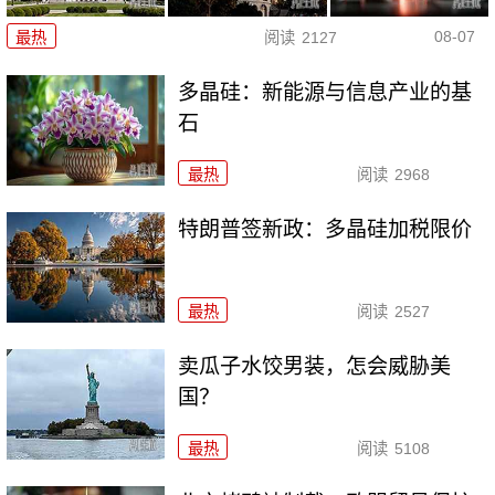
08-07
最热
阅读
2127
多晶硅：新能源与信息产业的基
石
最热
阅读
2968
特朗普签新政：多晶硅加税限价
最热
阅读
2527
卖瓜子水饺男装，怎会威胁美
国？
最热
阅读
5108