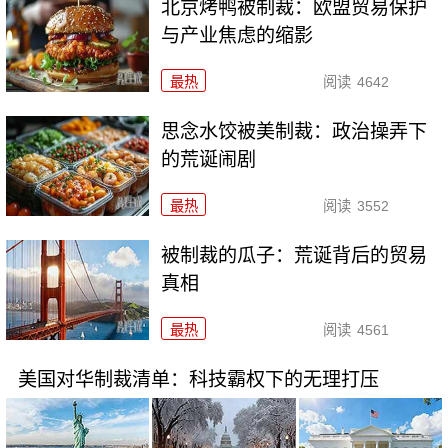
北京烤鸭被制裁：欧盟贸易保护
与产业焦虑的缩影
最热
阅读
4642
思念水饺被美制裁：政治操弄下
的荒诞闹剧
最热
阅读
3552
被制裁的瓜子：荒诞背后的贸易
真相
最热
阅读
4561
美国对华制裁清单：科技霸权下的无理打压