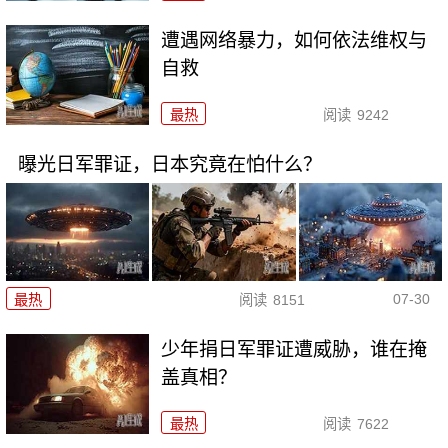
遭遇网络暴力，如何依法维权与
自救
最热
阅读
9242
曝光日军罪证，日本究竟在怕什么？
07-30
最热
阅读
8151
少年捐日军罪证遭威胁，谁在掩
盖真相？
最热
阅读
7622