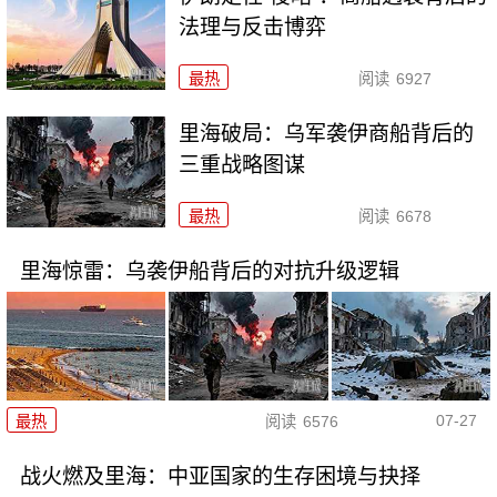
法理与反击博弈
最热
阅读
6927
里海破局：乌军袭伊商船背后的
三重战略图谋
最热
阅读
6678
里海惊雷：乌袭伊船背后的对抗升级逻辑
07-27
最热
阅读
6576
战火燃及里海：中亚国家的生存困境与抉择