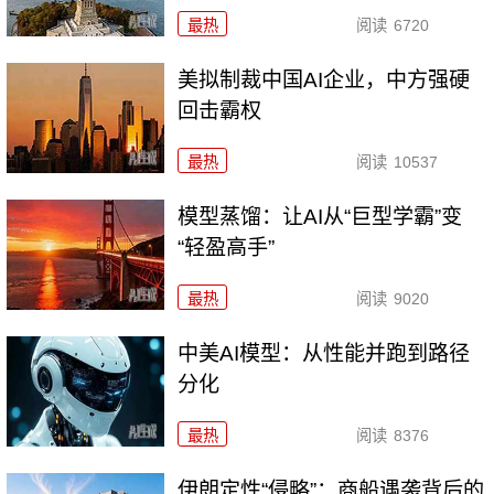
最热
阅读
6720
美拟制裁中国AI企业，中方强硬
回击霸权
最热
阅读
10537
模型蒸馏：让AI从“巨型学霸”变
“轻盈高手”
最热
阅读
9020
中美AI模型：从性能并跑到路径
分化
最热
阅读
8376
伊朗定性“侵略”：商船遇袭背后的