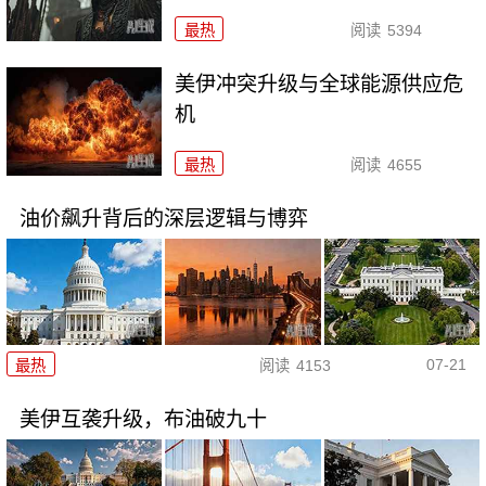
最热
阅读
5394
美伊冲突升级与全球能源供应危
机
最热
阅读
4655
油价飙升背后的深层逻辑与博弈
07-21
最热
阅读
4153
美伊互袭升级，布油破九十