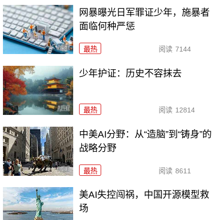
网暴曝光日军罪证少年，施暴者
面临何种严惩
最热
阅读
7144
少年护证：历史不容抹去
最热
阅读
12814
中美AI分野：从“造脑”到“铸身”的
战略分野
最热
阅读
8611
美AI失控闯祸，中国开源模型救
场