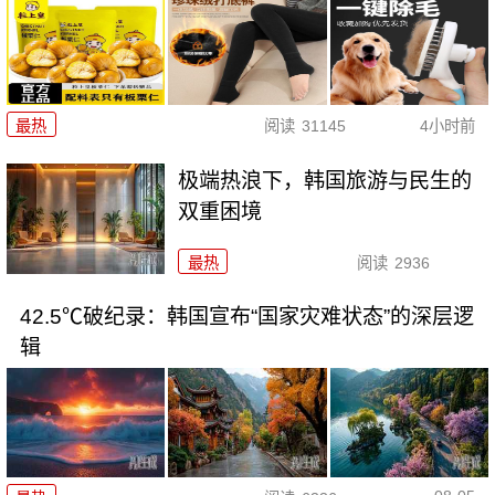
最热
阅读
31145
4小时前
极端热浪下，韩国旅游与民生的
双重困境
最热
阅读
2936
42.5℃破纪录：韩国宣布“国家灾难状态”的深层逻
辑