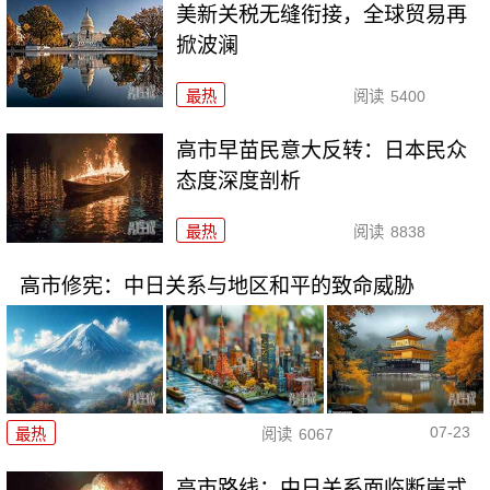
美新关税无缝衔接，全球贸易再
掀波澜
最热
阅读
5400
高市早苗民意大反转：日本民众
态度深度剖析
最热
阅读
8838
高市修宪：中日关系与地区和平的致命威胁
07-23
最热
阅读
6067
高市路线：中日关系面临断崖式