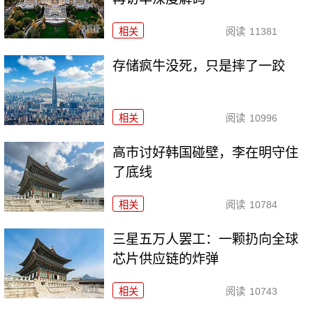
相关
阅读
11381
存储疯牛没死，只是摔了一跤
相关
阅读
10996
高市讨好韩国碰壁，李在明守住
了底线
相关
阅读
10784
三星五万人罢工：一颗扔向全球
芯片供应链的炸弹
相关
阅读
10743